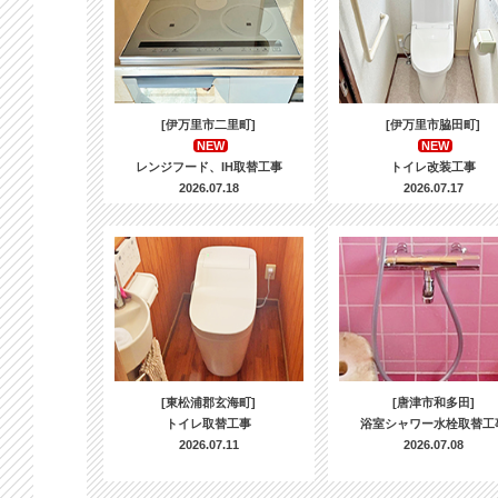
[伊万里市二里町]
[伊万里市脇田町]
NEW
NEW
レンジフード、IH取替工事
トイレ改装工事
2026.07.18
2026.07.17
[東松浦郡玄海町]
[唐津市和多田]
トイレ取替工事
浴室シャワー水栓取替工
2026.07.11
2026.07.08