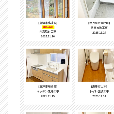
[唐津市北波多]
[伊万里市大坪町]
補助金利用
浴室改装工事
内窓取付工事
2025.11.24
2025.11.26
[唐津市和多田]
[唐津市山本]
キッチン改修工事
トイレ交換工事
2025.11.15
2025.11.14