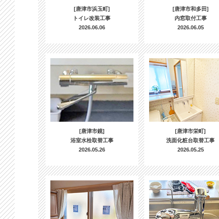
[唐津市浜玉町]
[唐津市和多田]
トイレ改装工事
内窓取付工事
2026.06.06
2026.06.05
[唐津市鏡]
[唐津市栄町]
浴室水栓取替工事
洗面化粧台取替工事
2026.05.26
2026.05.25