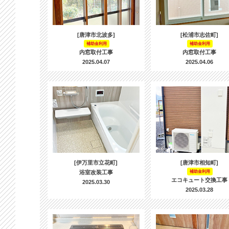
[唐津市北波多]
[松浦市志佐町]
補助金利用
補助金利用
内窓取付工事
内窓取付工事
2025.04.07
2025.04.06
[伊万里市立花町]
[唐津市相知町]
浴室改装工事
補助金利用
エコキュート交換工事
2025.03.30
2025.03.28