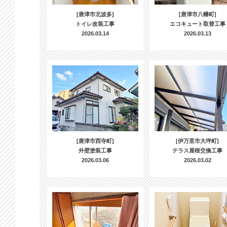
[唐津市北波多]
[唐津市八幡町]
トイレ改装工事
エコキュート取替工事
2026.03.14
2026.03.13
[唐津市西寺町]
[伊万里市大坪町]
外壁塗装工事
テラス屋根交換工事
2026.03.06
2026.03.02