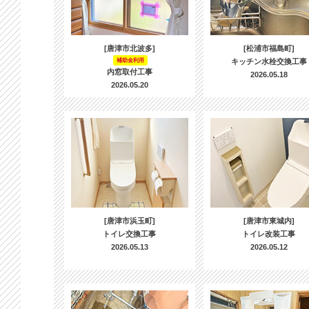
[唐津市北波多]
[松浦市福島町]
補助金利用
キッチン水栓交換工事
内窓取付工事
2026.05.18
2026.05.20
[唐津市浜玉町]
[唐津市東城内]
トイレ交換工事
トイレ改装工事
2026.05.13
2026.05.12