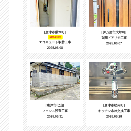
[唐津市厳木町]
[伊万里市大坪町]
補助金利用
玄関ドアリモ工事
エコキュート取替工事
2025.06.07
2025.06.08
[唐津市七山]
[唐津市松南町]
フェンス設置工事
キッチン水栓交換工事
2025.05.31
2025.05.28