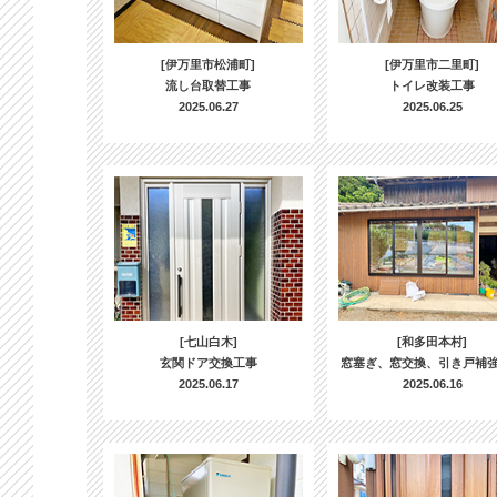
[伊万里市松浦町]
[伊万里市二里町]
流し台取替工事
トイレ改装工事
2025.06.27
2025.06.25
[七山白木]
[和多田本村]
玄関ドア交換工事
窓塞ぎ、窓交換、引き戸補
2025.06.17
2025.06.16