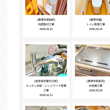
[唐津市相知町]
[唐津市鏡]
内窓取付工事
トイレ取替工事
2026.02.21
2026.02.16
[佐世保市新行江町]
[唐津市和多田]
キッチン水栓・レンジフード取替
IH交換工事
工事
2026.02.08
2026.02.11