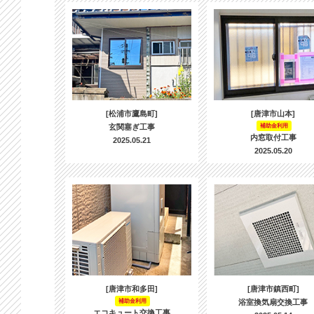
[松浦市鷹島町]
[唐津市山本]
玄関塞ぎ工事
補助金利用
内窓取付工事
2025.05.21
2025.05.20
[唐津市和多田]
[唐津市鎮西町]
補助金利用
浴室換気扇交換工事
エコキュート交換工事