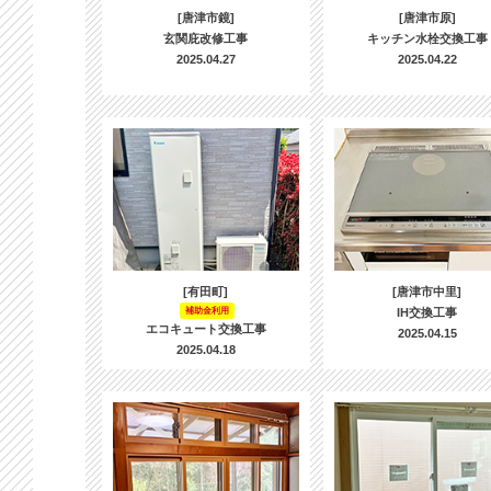
[唐津市鏡]
[唐津市原]
玄関庇改修工事
キッチン水栓交換工事
2025.04.27
2025.04.22
[有田町]
[唐津市中里]
補助金利用
IH交換工事
エコキュート交換工事
2025.04.15
2025.04.18