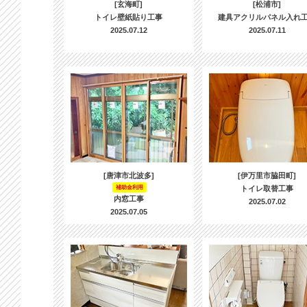
[玄海町]
[松浦市]
トイレ壁紙貼り工事
建具アクリルパネル入れ
2025.07.12
2025.07.11
[唐津市北波多]
[伊万里市脇田町]
補助金利用
トイレ取替工事
内窓工事
2025.07.02
2025.07.05