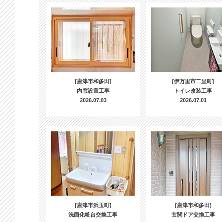
[唐津市和多田]
[伊万里市二里町]
内窓設置工事
トイレ改装工事
2026.07.03
2026.07.01
[唐津市浜玉町]
[唐津市和多田]
洗面化粧台交換工事
玄関ドア交換工事