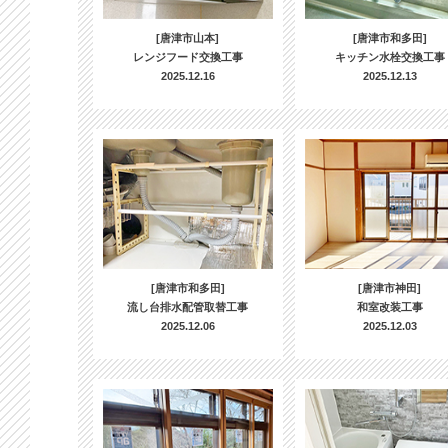
[唐津市山本]
[唐津市和多田]
レンジフード交換工事
キッチン水栓交換工事
2025.12.16
2025.12.13
[唐津市和多田]
[唐津市神田]
流し台排水配管取替工事
和室改装工事
2025.12.06
2025.12.03