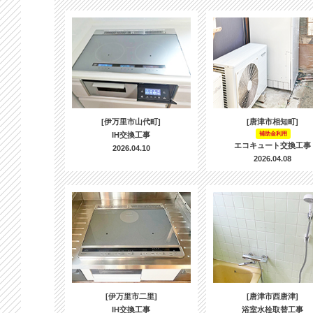
[伊万里市山代町]
[唐津市相知町]
IH交換工事
補助金利用
エコキュート交換工事
2026.04.10
2026.04.08
[伊万里市二里]
[唐津市西唐津]
IH交換工事
浴室水栓取替工事