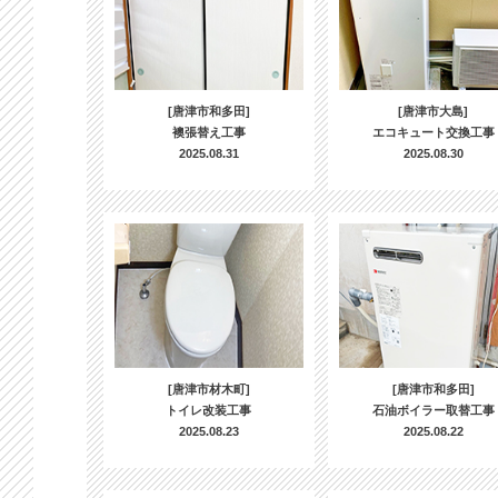
[唐津市和多田]
[唐津市大島]
襖張替え工事
エコキュート交換工事
2025.08.31
2025.08.30
[唐津市材木町]
[唐津市和多田]
トイレ改装工事
石油ボイラー取替工事
2025.08.23
2025.08.22