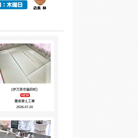
[伊万里市脇田町]
NEW
畳表替え工事
2026.07.20