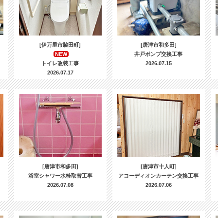
[伊万里市脇田町]
[唐津市和多田]
NEW
井戸ポンプ交換工事
トイレ改装工事
2026.07.15
2026.07.17
[唐津市和多田]
[唐津市十人町]
浴室シャワー水栓取替工事
アコーディオンカーテン交換工事
2026.07.08
2026.07.06