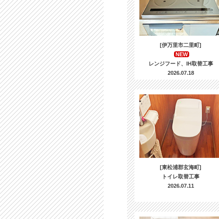
[伊万里市二里町]
NEW
レンジフード、IH取替工事
2026.07.18
[東松浦郡玄海町]
トイレ取替工事
2026.07.11