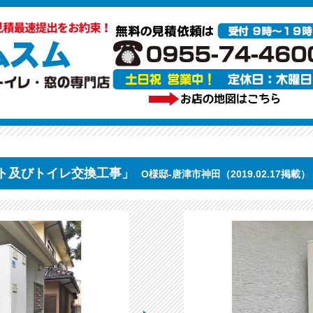
ト及びトイレ交換工事」
O様邸-唐津市神田（2019.02.17掲載）