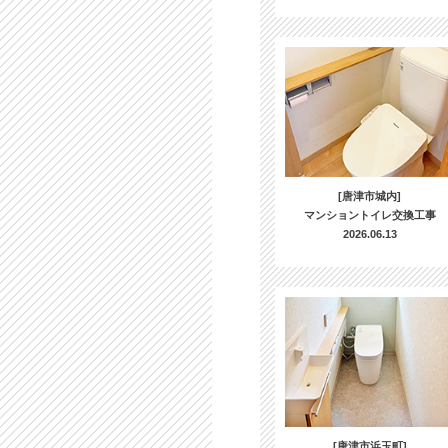
[唐津市城内]
マンショントイレ交換工事
2026.06.13
[唐津市浜玉町]