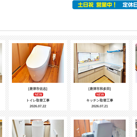
[唐津市佐志]
[唐津市和多田]
NEW
NEW
トイレ取替工事
キッチン取替工事
2026.07.22
2026.07.21