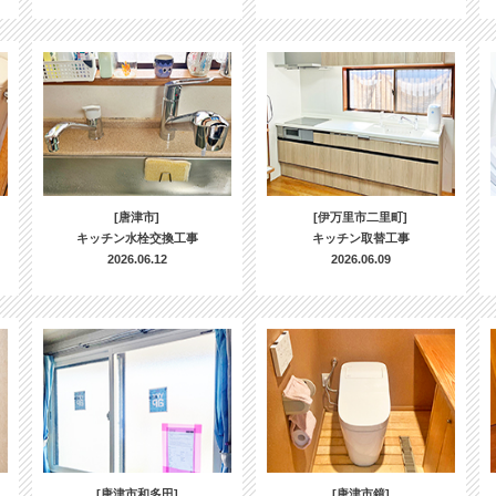
[唐津市]
[伊万里市二里町]
キッチン水栓交換工事
キッチン取替工事
2026.06.12
2026.06.09
[唐津市和多田]
[唐津市鏡]