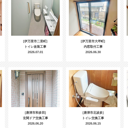
[伊万里市二里町]
[伊万里市大坪町]
トイレ改装工事
内窓取付工事
2026.07.01
2026.06.30
[唐津市和多田]
[唐津市北波多]
玄関ドア交換工事
トイレ交換工事
2026.06.20
2026.06.15