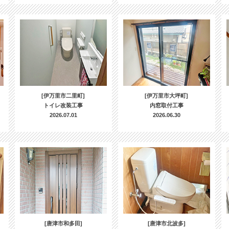
[伊万里市二里町]
[伊万里市大坪町]
トイレ改装工事
内窓取付工事
2026.07.01
2026.06.30
[唐津市和多田]
[唐津市北波多]