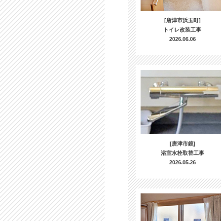
[唐津市浜玉町]
トイレ改装工事
2026.06.06
[唐津市鏡]
浴室水栓取替工事
2026.05.26