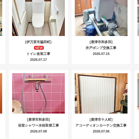
[伊万里市脇田町]
[唐津市和多田]
NEW
井戸ポンプ交換工事
トイレ改装工事
2026.07.15
2026.07.17
[唐津市和多田]
[唐津市十人町]
浴室シャワー水栓取替工事
アコーディオンカーテン交換工事
2026.07.08
2026.07.06