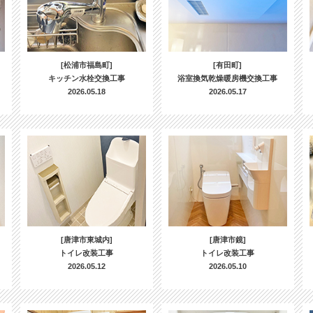
[松浦市福島町]
[有田町]
キッチン水栓交換工事
浴室換気乾燥暖房機交換工事
2026.05.18
2026.05.17
[唐津市東城内]
[唐津市鏡]
トイレ改装工事
トイレ改装工事
2026.05.12
2026.05.10