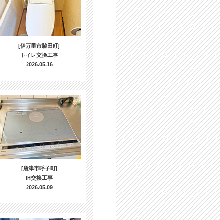
[伊万里市脇田町]
トイレ交換工事
2026.05.16
[唐津市呼子町]
IH交換工事
2026.05.09