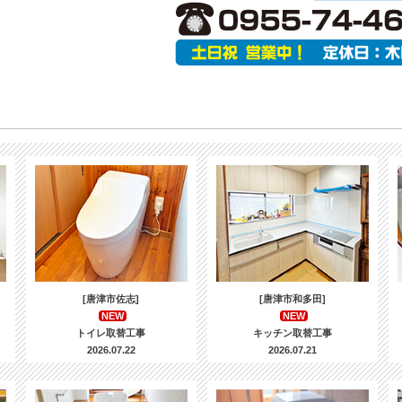
[唐津市佐志]
[唐津市和多田]
NEW
NEW
トイレ取替工事
キッチン取替工事
2026.07.22
2026.07.21