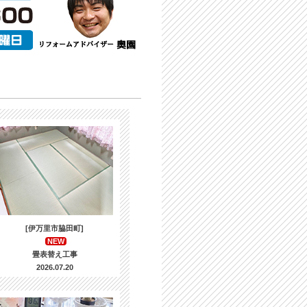
[伊万里市脇田町]
NEW
畳表替え工事
2026.07.20