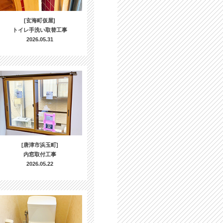
[玄海町仮屋]
トイレ手洗い取替工事
2026.05.31
[唐津市浜玉町]
内窓取付工事
2026.05.22