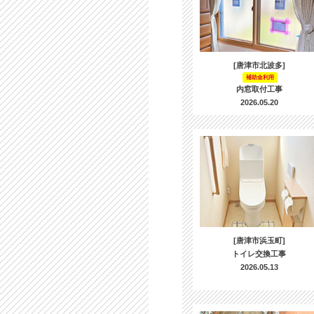
[唐津市北波多]
補助金利用
内窓取付工事
2026.05.20
[唐津市浜玉町]
トイレ交換工事
2026.05.13