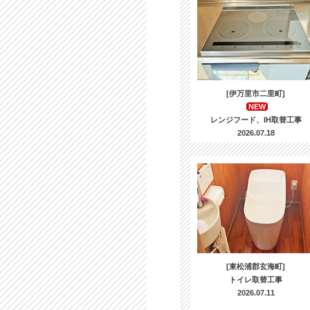
[伊万里市二里町]
NEW
レンジフード、IH取替工事
2026.07.18
[東松浦郡玄海町]
トイレ取替工事
2026.07.11