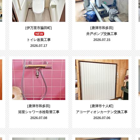
[伊万里市脇田町]
[唐津市和多田]
NEW
井戸ポンプ交換工事
トイレ改装工事
2026.07.15
2026.07.17
[唐津市和多田]
[唐津市十人町]
浴室シャワー水栓取替工事
アコーディオンカーテン交換工事
2026.07.08
2026.07.06