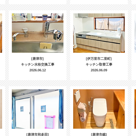
[唐津市]
[伊万里市二里町]
キッチン水栓交換工事
キッチン取替工事
2026.06.12
2026.06.09
[唐津市和多田]
[唐津市鏡]