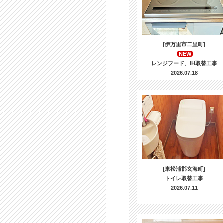
[伊万里市二里町]
NEW
レンジフード、IH取替工事
2026.07.18
[東松浦郡玄海町]
トイレ取替工事
2026.07.11