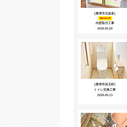
[唐津市北波多]
補助金利用
内窓取付工事
2026.05.20
[唐津市浜玉町]
トイレ交換工事
2026.05.13