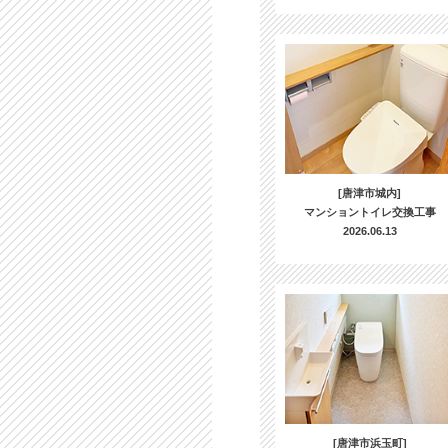
[唐津市城内]
マンショントイレ交換工事
2026.06.13
[唐津市浜玉町]