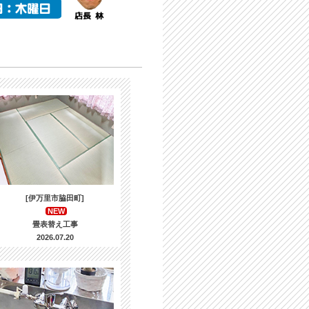
[伊万里市脇田町]
NEW
畳表替え工事
2026.07.20