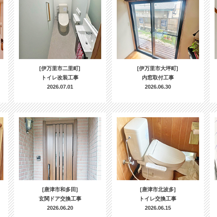
[伊万里市二里町]
[伊万里市大坪町]
トイレ改装工事
内窓取付工事
2026.07.01
2026.06.30
[唐津市和多田]
[唐津市北波多]
玄関ドア交換工事
トイレ交換工事
2026.06.20
2026.06.15