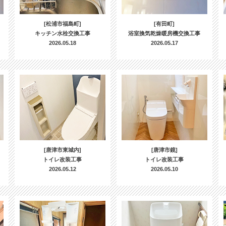
[松浦市福島町]
[有田町]
キッチン水栓交換工事
浴室換気乾燥暖房機交換工事
2026.05.18
2026.05.17
[唐津市東城内]
[唐津市鏡]
トイレ改装工事
トイレ改装工事
2026.05.12
2026.05.10