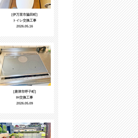
[伊万里市脇田町]
トイレ交換工事
2026.05.16
[唐津市呼子町]
IH交換工事
2026.05.09