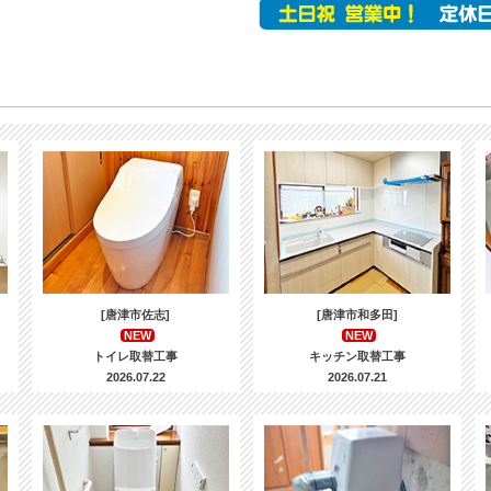
[唐津市佐志]
[唐津市和多田]
NEW
NEW
トイレ取替工事
キッチン取替工事
2026.07.22
2026.07.21