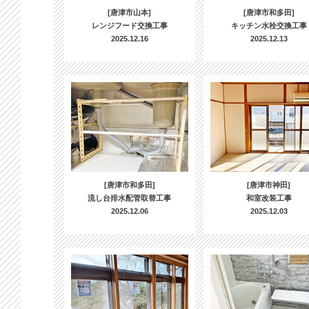
[唐津市山本]
[唐津市和多田]
レンジフード交換工事
キッチン水栓交換工事
2025.12.16
2025.12.13
[唐津市和多田]
[唐津市神田]
流し台排水配管取替工事
和室改装工事
2025.12.06
2025.12.03