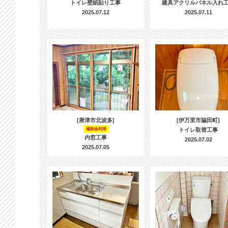
トイレ壁紙貼り工事
建具アクリルパネル入れ
2025.07.12
2025.07.11
[唐津市北波多]
[伊万里市脇田町]
補助金利用
トイレ取替工事
内窓工事
2025.07.02
2025.07.05