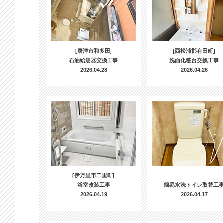
[唐津市和多田]
[西松浦郡有田町]
石油給湯器交換工事
洗面化粧台交換工事
2026.04.28
2026.04.26
[伊万里市二里町]
浴室改装工事
簡易水洗トイレ取替工
2026.04.19
2026.04.17