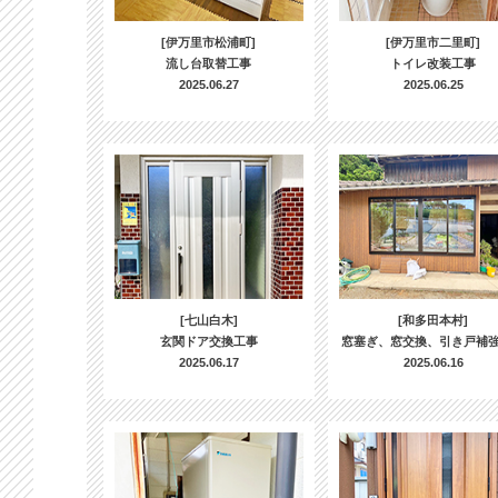
[伊万里市松浦町]
[伊万里市二里町]
流し台取替工事
トイレ改装工事
2025.06.27
2025.06.25
[七山白木]
[和多田本村]
玄関ドア交換工事
窓塞ぎ、窓交換、引き戸補
2025.06.17
2025.06.16