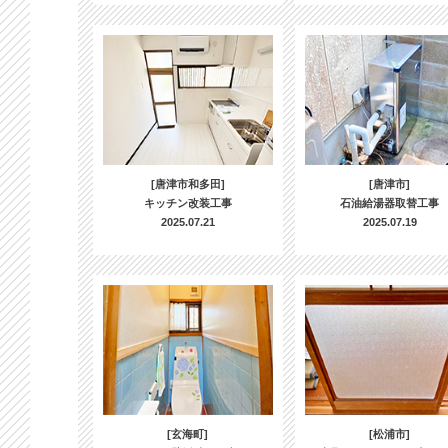
[唐津市和多田]
[唐津市]
キッチン改装工事
石油給湯器取替工事
2025.07.21
2025.07.19
[玄海町]
[松浦市]