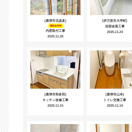
[唐津市北波多]
[伊万里市大坪町]
補助金利用
浴室改装工事
内窓取付工事
2025.11.24
2025.11.26
[唐津市和多田]
[唐津市山本]
キッチン改修工事
トイレ交換工事
2025.11.15
2025.11.14