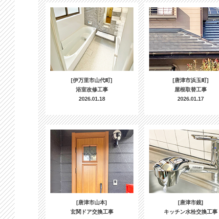
[伊万里市山代町]
[唐津市浜玉町]
浴室改修工事
屋根取替工事
2026.01.18
2026.01.17
[唐津市山本]
[唐津市鏡]
玄関ドア交換工事
キッチン水栓交換工事