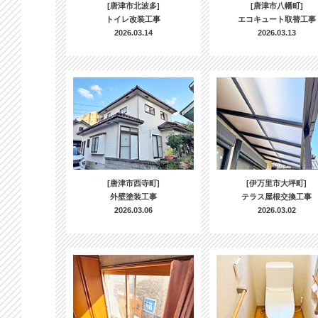
[唐津市北波多]
[唐津市八幡町]
トイレ改装工事
エコキュート取替工事
2026.03.14
2026.03.13
[唐津市西寺町]
[伊万里市大坪町]
外壁塗装工事
テラス屋根交換工事
2026.03.06
2026.03.02