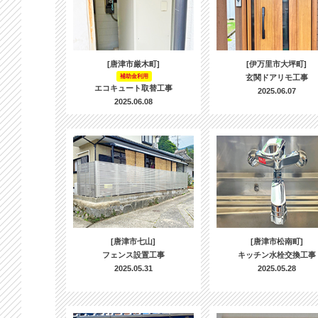
[唐津市厳木町]
[伊万里市大坪町]
補助金利用
玄関ドアリモ工事
エコキュート取替工事
2025.06.07
2025.06.08
[唐津市七山]
[唐津市松南町]
フェンス設置工事
キッチン水栓交換工事
2025.05.31
2025.05.28