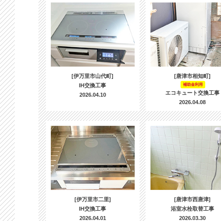
[伊万里市山代町]
[唐津市相知町]
IH交換工事
補助金利用
エコキュート交換工事
2026.04.10
2026.04.08
[伊万里市二里]
[唐津市西唐津]
IH交換工事
浴室水栓取替工事
2026.04.01
2026.03.30