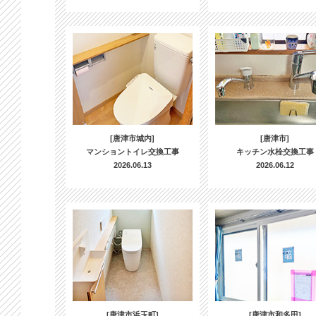
[唐津市城内]
[唐津市]
マンショントイレ交換工事
キッチン水栓交換工事
2026.06.13
2026.06.12
[唐津市浜玉町]
[唐津市和多田]