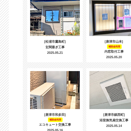
[松浦市鷹島町]
[唐津市山本]
玄関塞ぎ工事
補助金利用
内窓取付工事
2025.05.21
2025.05.20
[唐津市和多田]
[唐津市鎮西町]
補助金利用
浴室換気扇交換工事
エコキュート交換工事
2025.05.14
2025.05.16