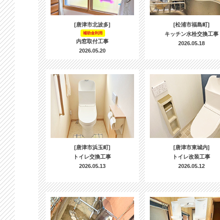
[唐津市北波多]
[松浦市福島町]
補助金利用
キッチン水栓交換工事
内窓取付工事
2026.05.18
2026.05.20
[唐津市浜玉町]
[唐津市東城内]
トイレ交換工事
トイレ改装工事
2026.05.13
2026.05.12