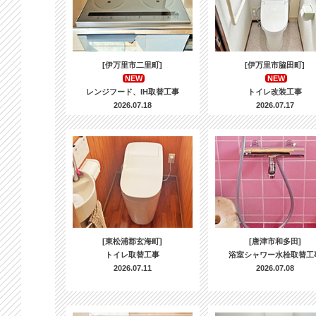
[伊万里市二里町]
[伊万里市脇田町]
NEW
NEW
レンジフード、IH取替工事
トイレ改装工事
2026.07.18
2026.07.17
[東松浦郡玄海町]
[唐津市和多田]
トイレ取替工事
浴室シャワー水栓取替工
2026.07.11
2026.07.08