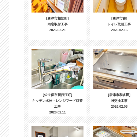
[唐津市相知町]
[唐津市鏡]
内窓取付工事
トイレ取替工事
2026.02.21
2026.02.16
[佐世保市新行江町]
[唐津市和多田]
キッチン水栓・レンジフード取替
IH交換工事
工事
2026.02.08
2026.02.11