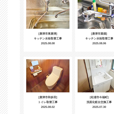
[唐津市東唐津]
[唐津市菜畑]
キッチン水栓取替工事
キッチン水栓取替工事
2025.08.08
2025.08.06
[唐津市和多田]
[松浦市今福町]
トイレ取替工事
洗面化粧台交換工事
2025.08.02
2025.07.30