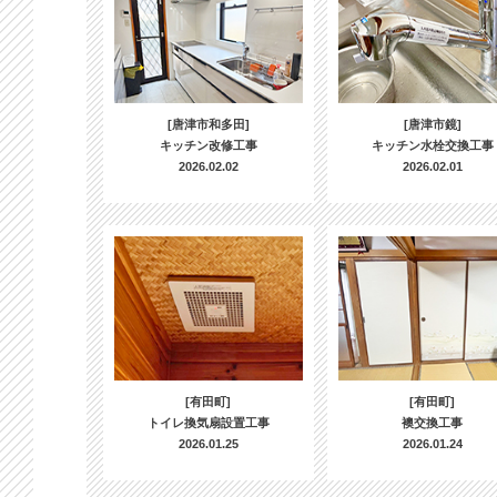
[唐津市和多田]
[唐津市鏡]
キッチン改修工事
キッチン水栓交換工事
2026.02.02
2026.02.01
[有田町]
[有田町]
トイレ換気扇設置工事
襖交換工事
2026.01.25
2026.01.24