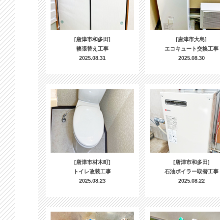
[唐津市和多田]
[唐津市大島]
襖張替え工事
エコキュート交換工事
2025.08.31
2025.08.30
[唐津市材木町]
[唐津市和多田]
トイレ改装工事
石油ボイラー取替工事
2025.08.23
2025.08.22