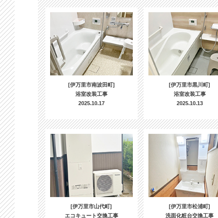
[伊万里市南波田町]
[伊万里市黒川町]
浴室改装工事
浴室改装工事
2025.10.17
2025.10.13
[伊万里市山代町]
[伊万里市松浦町]
エコキュート交換工事
洗面化粧台交換工事