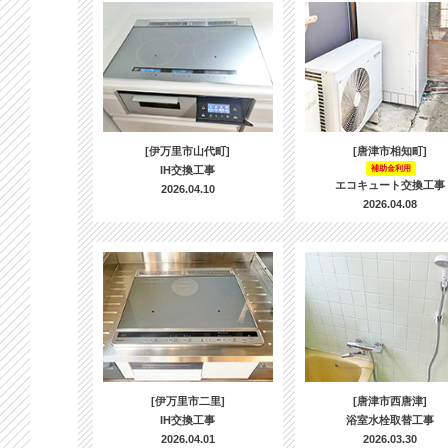
[伊万里市山代町]
[唐津市相知町]
IH交換工事
補助金利用
エコキュート交換工事
2026.04.10
2026.04.08
[伊万里市二里]
[唐津市西唐津]
IH交換工事
浴室水栓取替工事
2026.04.01
2026.03.30