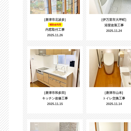
[唐津市北波多]
[伊万里市大坪町]
補助金利用
浴室改装工事
内窓取付工事
2025.11.24
2025.11.26
[唐津市和多田]
[唐津市山本]
キッチン改修工事
トイレ交換工事
2025.11.15
2025.11.14