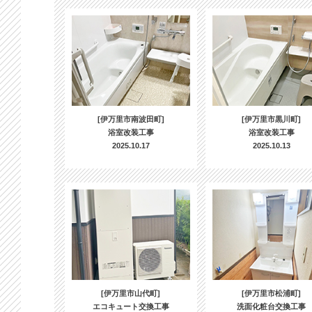
[伊万里市南波田町]
[伊万里市黒川町]
浴室改装工事
浴室改装工事
2025.10.17
2025.10.13
[伊万里市山代町]
[伊万里市松浦町]
エコキュート交換工事
洗面化粧台交換工事