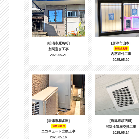
[松浦市鷹島町]
[唐津市山本]
玄関塞ぎ工事
補助金利用
内窓取付工事
2025.05.21
2025.05.20
[唐津市和多田]
[唐津市鎮西町]
補助金利用
浴室換気扇交換工事
エコキュート交換工事
2025.05.14
2025.05.16