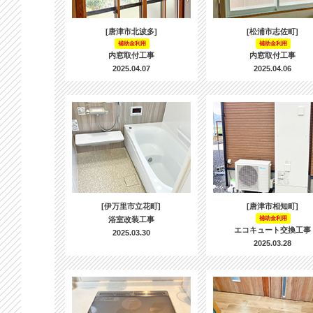
[唐津市北波多]
[松浦市志佐町]
補助金利用
補助金利用
内窓取付工事
内窓取付工事
2025.04.07
2025.04.06
[伊万里市立花町]
[唐津市相知町]
浴室改装工事
補助金利用
エコキュート交換工事
2025.03.30
2025.03.28