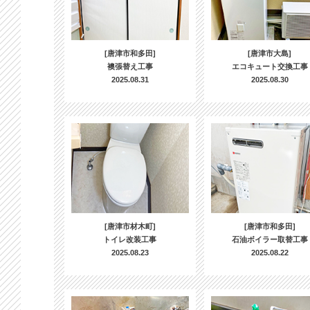
[唐津市和多田]
[唐津市大島]
襖張替え工事
エコキュート交換工事
2025.08.31
2025.08.30
[唐津市材木町]
[唐津市和多田]
トイレ改装工事
石油ボイラー取替工事
2025.08.23
2025.08.22