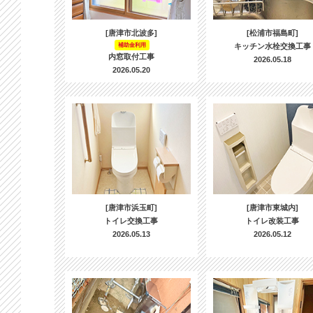
[唐津市北波多]
[松浦市福島町]
補助金利用
キッチン水栓交換工事
内窓取付工事
2026.05.18
2026.05.20
[唐津市浜玉町]
[唐津市東城内]
トイレ交換工事
トイレ改装工事
2026.05.13
2026.05.12