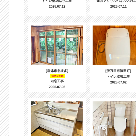
トイレ壁紙貼り工事
建具アクリルパネル入れ
2025.07.12
2025.07.11
[唐津市北波多]
[伊万里市脇田町]
補助金利用
トイレ取替工事
内窓工事
2025.07.02
2025.07.05