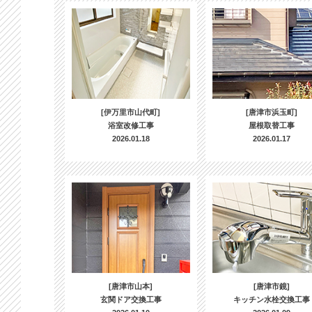
[伊万里市山代町]
[唐津市浜玉町]
浴室改修工事
屋根取替工事
2026.01.18
2026.01.17
[唐津市山本]
[唐津市鏡]
玄関ドア交換工事
キッチン水栓交換工事