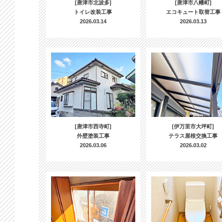
[唐津市北波多]
[唐津市八幡町]
トイレ改装工事
エコキュート取替工事
2026.03.14
2026.03.13
[唐津市西寺町]
[伊万里市大坪町]
外壁塗装工事
テラス屋根交換工事
2026.03.06
2026.03.02