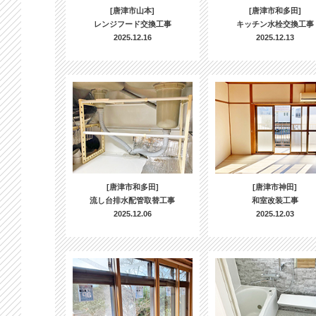
[唐津市山本]
[唐津市和多田]
レンジフード交換工事
キッチン水栓交換工事
2025.12.16
2025.12.13
[唐津市和多田]
[唐津市神田]
流し台排水配管取替工事
和室改装工事
2025.12.06
2025.12.03