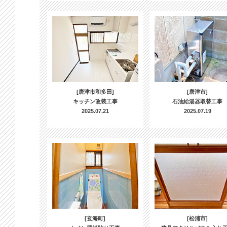
[唐津市和多田]
[唐津市]
キッチン改装工事
石油給湯器取替工事
2025.07.21
2025.07.19
[玄海町]
[松浦市]