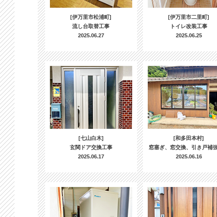
[伊万里市松浦町]
[伊万里市二里町]
流し台取替工事
トイレ改装工事
2025.06.27
2025.06.25
[七山白木]
[和多田本村]
玄関ドア交換工事
窓塞ぎ、窓交換、引き戸補
2025.06.17
2025.06.16