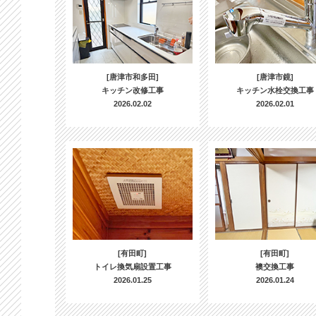
[唐津市和多田]
[唐津市鏡]
キッチン改修工事
キッチン水栓交換工事
2026.02.02
2026.02.01
[有田町]
[有田町]
トイレ換気扇設置工事
襖交換工事
2026.01.25
2026.01.24