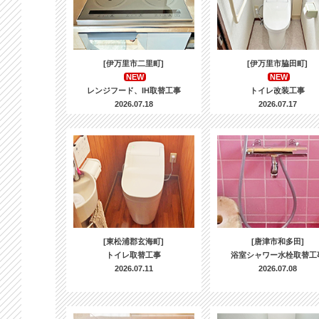
[伊万里市二里町]
[伊万里市脇田町]
NEW
NEW
レンジフード、IH取替工事
トイレ改装工事
2026.07.18
2026.07.17
[東松浦郡玄海町]
[唐津市和多田]
トイレ取替工事
浴室シャワー水栓取替工
2026.07.11
2026.07.08