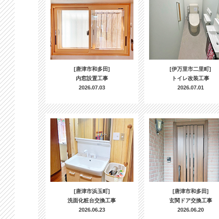
[唐津市和多田]
[伊万里市二里町]
内窓設置工事
トイレ改装工事
2026.07.03
2026.07.01
[唐津市浜玉町]
[唐津市和多田]
洗面化粧台交換工事
玄関ドア交換工事
2026.06.23
2026.06.20