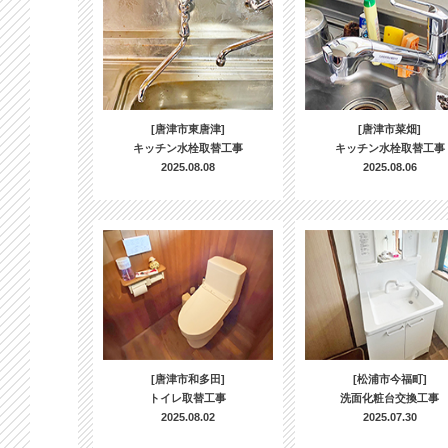
[唐津市東唐津]
[唐津市菜畑]
キッチン水栓取替工事
キッチン水栓取替工事
2025.08.08
2025.08.06
[唐津市和多田]
[松浦市今福町]
トイレ取替工事
洗面化粧台交換工事
2025.08.02
2025.07.30