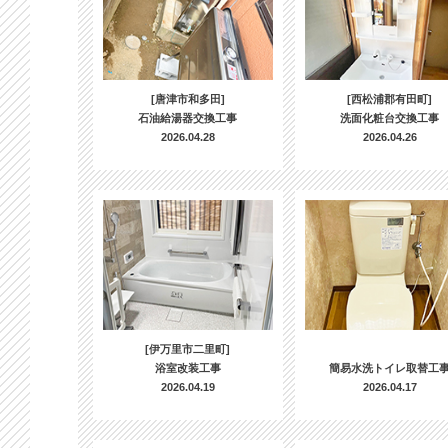
[唐津市和多田]
[西松浦郡有田町]
石油給湯器交換工事
洗面化粧台交換工事
2026.04.28
2026.04.26
[伊万里市二里町]
浴室改装工事
簡易水洗トイレ取替工
2026.04.19
2026.04.17