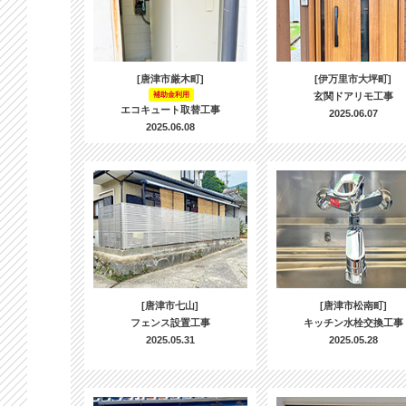
[唐津市厳木町]
[伊万里市大坪町]
補助金利用
玄関ドアリモ工事
エコキュート取替工事
2025.06.07
2025.06.08
[唐津市七山]
[唐津市松南町]
フェンス設置工事
キッチン水栓交換工事
2025.05.31
2025.05.28