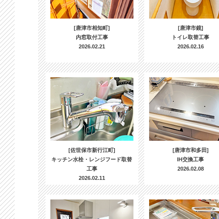
[唐津市相知町]
[唐津市鏡]
内窓取付工事
トイレ取替工事
2026.02.21
2026.02.16
[佐世保市新行江町]
[唐津市和多田]
キッチン水栓・レンジフード取替
IH交換工事
工事
2026.02.08
2026.02.11