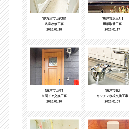
[伊万里市山代町]
[唐津市浜玉町]
浴室改修工事
屋根取替工事
2026.01.18
2026.01.17
[唐津市山本]
[唐津市鏡]
玄関ドア交換工事
キッチン水栓交換工事
2026.01.10
2026.01.09