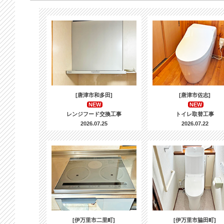
[唐津市和多田]
[唐津市佐志]
NEW
NEW
レンジフード交換工事
トイレ取替工事
2026.07.25
2026.07.22
[伊万里市二里町]
[伊万里市脇田町]