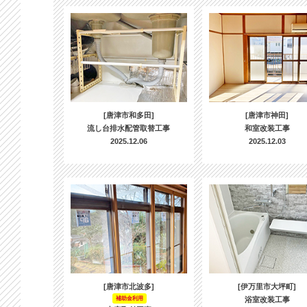
[唐津市和多田]
[唐津市神田]
流し台排水配管取替工事
和室改装工事
2025.12.06
2025.12.03
[唐津市北波多]
[伊万里市大坪町]
補助金利用
浴室改装工事