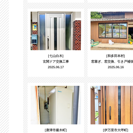
[七山白木]
[和多田本村]
玄関ドア交換工事
窓塞ぎ、窓交換、引き戸補
2025.06.17
2025.06.16
[唐津市厳木町]
[伊万里市大坪町]