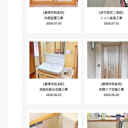
[唐津市和多田]
[伊万里市二里町]
内窓設置工事
トイレ改装工事
2026.07.03
2026.07.01
[唐津市浜玉町]
[唐津市和多田]
洗面化粧台交換工事
玄関ドア交換工事
2026.06.23
2026.06.20