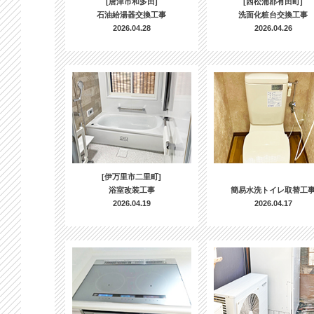
[唐津市和多田]
[西松浦郡有田町]
石油給湯器交換工事
洗面化粧台交換工事
2026.04.28
2026.04.26
[伊万里市二里町]
浴室改装工事
簡易水洗トイレ取替工
2026.04.19
2026.04.17