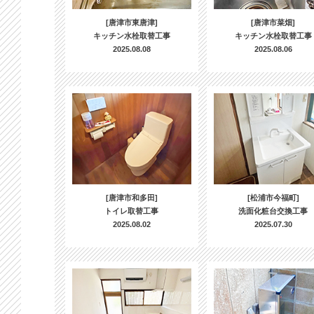
[唐津市東唐津]
[唐津市菜畑]
キッチン水栓取替工事
キッチン水栓取替工事
2025.08.08
2025.08.06
[唐津市和多田]
[松浦市今福町]
トイレ取替工事
洗面化粧台交換工事
2025.08.02
2025.07.30