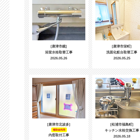
[唐津市鏡]
[唐津市栄町]
浴室水栓取替工事
洗面化粧台取替工事
2026.05.26
2026.05.25
[唐津市北波多]
[松浦市福島町]
補助金利用
キッチン水栓交換工事
内窓取付工事
2026.05.18