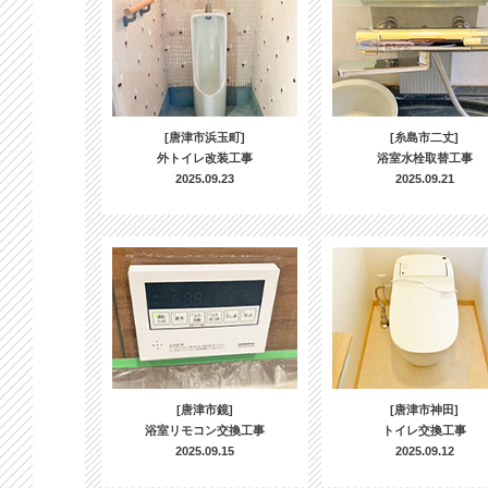
[唐津市浜玉町]
[糸島市二丈]
外トイレ改装工事
浴室水栓取替工事
2025.09.23
2025.09.21
[唐津市鏡]
[唐津市神田]
浴室リモコン交換工事
トイレ交換工事
2025.09.15
2025.09.12