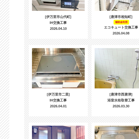
[伊万里市山代町]
[唐津市相知町]
IH交換工事
補助金利用
エコキュート交換工事
2026.04.10
2026.04.08
[伊万里市二里]
[唐津市西唐津]
IH交換工事
浴室水栓取替工事
2026.04.01
2026.03.30