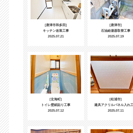
[唐津市和多田]
[唐津市]
キッチン改装工事
石油給湯器取替工事
2025.07.21
2025.07.19
[玄海町]
[松浦市]
トイレ壁紙貼り工事
建具アクリルパネル入れ
2025.07.12
2025.07.11