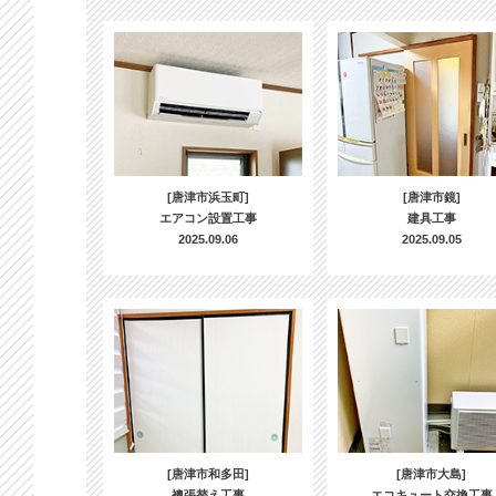
[唐津市浜玉町]
[唐津市鏡]
エアコン設置工事
建具工事
2025.09.06
2025.09.05
[唐津市和多田]
[唐津市大島]
襖張替え工事
エコキュート交換工事