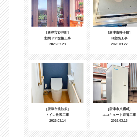
[唐津市妙見町]
[唐津市呼子町]
玄関ドア交換工事
IH交換工事
2026.03.23
2026.03.22
[唐津市北波多]
[唐津市八幡町]
トイレ改装工事
エコキュート取替工事
2026.03.14
2026.03.13