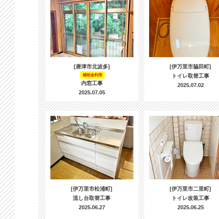
[唐津市北波多]
[伊万里市脇田町]
補助金利用
トイレ取替工事
内窓工事
2025.07.02
2025.07.05
[伊万里市松浦町]
[伊万里市二里町]
流し台取替工事
トイレ改装工事
2025.06.27
2025.06.25