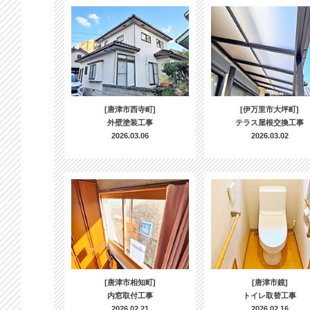
[唐津市西寺町]
[伊万里市大坪町]
外壁塗装工事
テラス屋根交換工事
2026.03.06
2026.03.02
[唐津市相知町]
[唐津市鏡]
内窓取付工事
トイレ取替工事
2026.02.21
2026.02.16