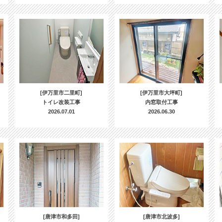
[伊万里市二里町]
[伊万里市大坪町]
トイレ改装工事
内窓取付工事
2026.07.01
2026.06.30
[唐津市和多田]
[唐津市北波多]