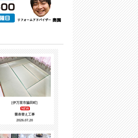
[伊万里市脇田町]
NEW
畳表替え工事
2026.07.20