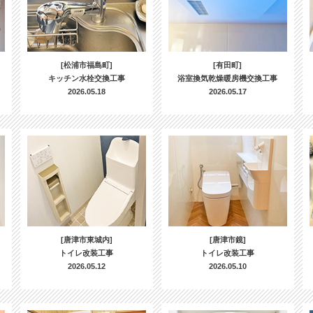
[松浦市福島町]
[有田町]
キッチン水栓交換工事
浴室換気乾燥暖房機交換工事
2026.05.18
2026.05.17
[唐津市東城内]
[唐津市鏡]
トイレ改装工事
トイレ改装工事
2026.05.12
2026.05.10