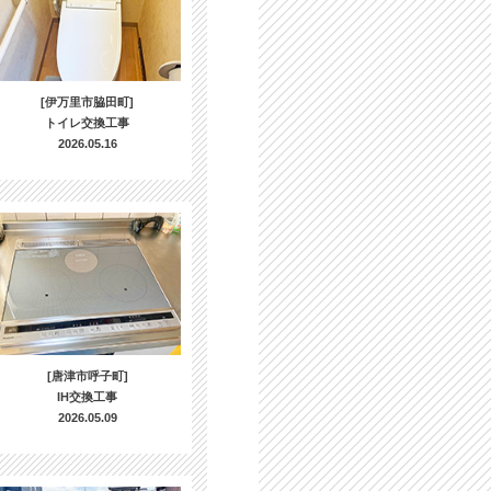
[伊万里市脇田町]
トイレ交換工事
2026.05.16
[唐津市呼子町]
IH交換工事
2026.05.09