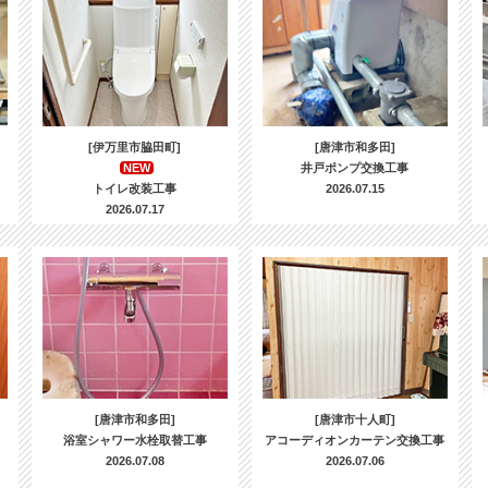
[伊万里市脇田町]
[唐津市和多田]
NEW
井戸ポンプ交換工事
トイレ改装工事
2026.07.15
2026.07.17
[唐津市和多田]
[唐津市十人町]
浴室シャワー水栓取替工事
アコーディオンカーテン交換工事
2026.07.08
2026.07.06