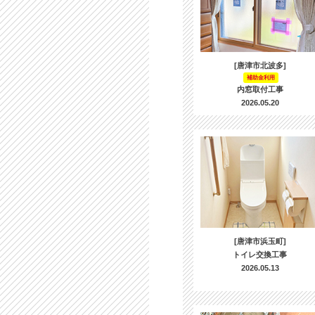
[唐津市北波多]
補助金利用
内窓取付工事
2026.05.20
[唐津市浜玉町]
トイレ交換工事
2026.05.13