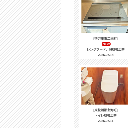
[伊万里市二里町]
NEW
レンジフード、IH取替工事
2026.07.18
[東松浦郡玄海町]
トイレ取替工事
2026.07.11