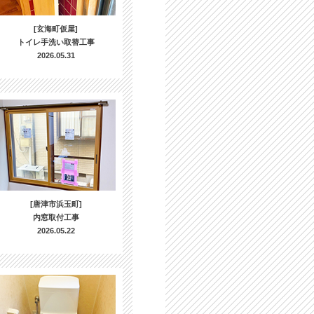
[玄海町仮屋]
トイレ手洗い取替工事
2026.05.31
[唐津市浜玉町]
内窓取付工事
2026.05.22