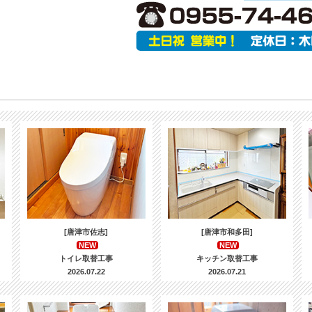
[唐津市佐志]
[唐津市和多田]
NEW
NEW
トイレ取替工事
キッチン取替工事
2026.07.22
2026.07.21