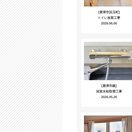
[唐津市浜玉町]
トイレ改装工事
2026.06.06
[唐津市鏡]
浴室水栓取替工事
2026.05.26