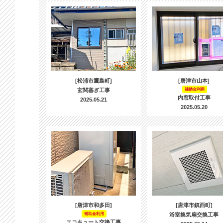
[松浦市鷹島町]
[唐津市山本]
玄関塞ぎ工事
補助金利用
内窓取付工事
2025.05.21
2025.05.20
[唐津市和多田]
[唐津市鎮西町]
補助金利用
浴室換気扇交換工事
エコキュート交換工事