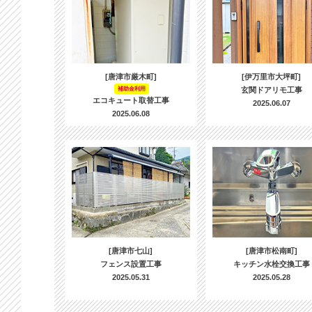
[唐津市厳木町]
[伊万里市大坪町]
補助金利用
玄関ドアリモ工事
エコキュート取替工事
2025.06.07
2025.06.08
[唐津市七山]
[唐津市松南町]
フェンス設置工事
キッチン水栓交換工事
2025.05.31
2025.05.28