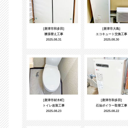
[唐津市和多田]
[唐津市大島]
襖張替え工事
エコキュート交換工事
2025.08.31
2025.08.30
[唐津市材木町]
[唐津市和多田]
トイレ改装工事
石油ボイラー取替工事
2025.08.23
2025.08.22