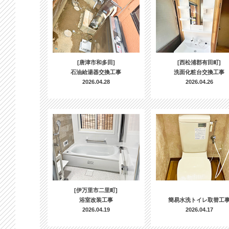
[唐津市和多田]
[西松浦郡有田町]
石油給湯器交換工事
洗面化粧台交換工事
2026.04.28
2026.04.26
[伊万里市二里町]
浴室改装工事
簡易水洗トイレ取替工
2026.04.19
2026.04.17