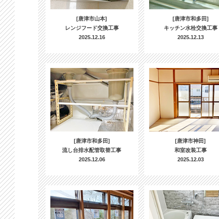
[唐津市山本]
[唐津市和多田]
レンジフード交換工事
キッチン水栓交換工事
2025.12.16
2025.12.13
[唐津市和多田]
[唐津市神田]
流し台排水配管取替工事
和室改装工事
2025.12.06
2025.12.03