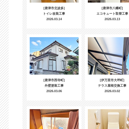
[唐津市北波多]
[唐津市八幡町]
トイレ改装工事
エコキュート取替工事
2026.03.14
2026.03.13
[唐津市西寺町]
[伊万里市大坪町]
外壁塗装工事
テラス屋根交換工事
2026.03.06
2026.03.02