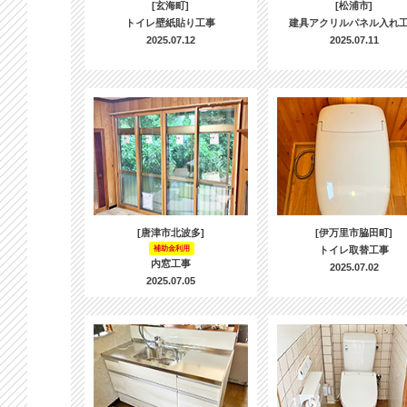
[玄海町]
[松浦市]
トイレ壁紙貼り工事
建具アクリルパネル入れ
2025.07.12
2025.07.11
[唐津市北波多]
[伊万里市脇田町]
補助金利用
トイレ取替工事
内窓工事
2025.07.02
2025.07.05