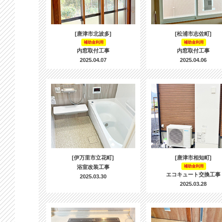
[唐津市北波多]
[松浦市志佐町]
補助金利用
補助金利用
内窓取付工事
内窓取付工事
2025.04.07
2025.04.06
[伊万里市立花町]
[唐津市相知町]
浴室改装工事
補助金利用
エコキュート交換工事
2025.03.30
2025.03.28