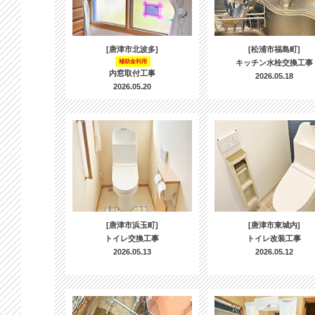
[唐津市北波多]
[松浦市福島町]
補助金利用
キッチン水栓交換工事
内窓取付工事
2026.05.18
2026.05.20
[唐津市浜玉町]
[唐津市東城内]
トイレ交換工事
トイレ改装工事
2026.05.13
2026.05.12