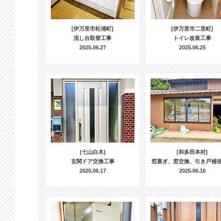
[伊万里市松浦町]
[伊万里市二里町]
流し台取替工事
トイレ改装工事
2025.06.27
2025.06.25
[七山白木]
[和多田本村]
玄関ドア交換工事
窓塞ぎ、窓交換、引き戸補
2025.06.17
2025.06.16