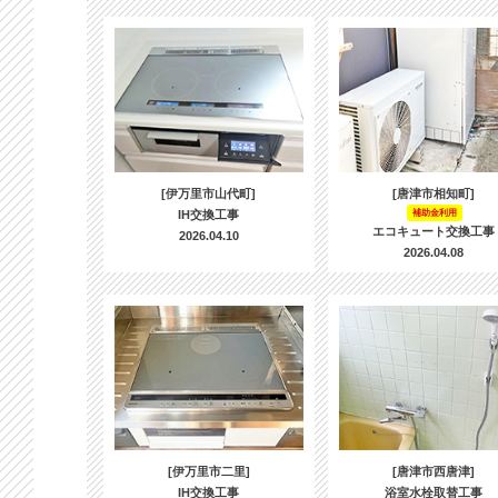
[伊万里市山代町]
[唐津市相知町]
IH交換工事
補助金利用
エコキュート交換工事
2026.04.10
2026.04.08
[伊万里市二里]
[唐津市西唐津]
IH交換工事
浴室水栓取替工事