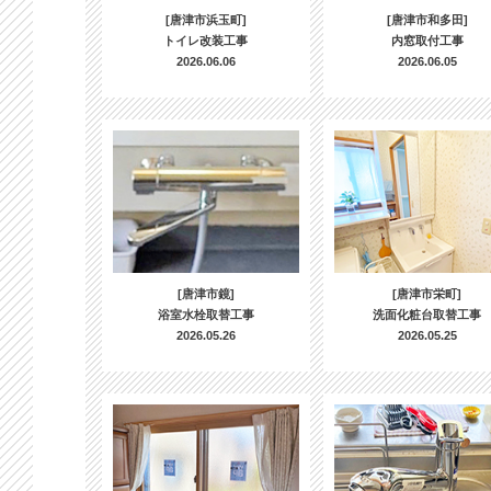
[唐津市浜玉町]
[唐津市和多田]
トイレ改装工事
内窓取付工事
2026.06.06
2026.06.05
[唐津市鏡]
[唐津市栄町]
浴室水栓取替工事
洗面化粧台取替工事
2026.05.26
2026.05.25