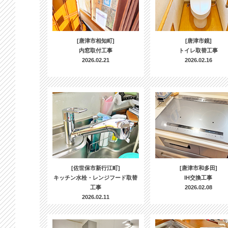
[唐津市相知町]
[唐津市鏡]
内窓取付工事
トイレ取替工事
2026.02.21
2026.02.16
[佐世保市新行江町]
[唐津市和多田]
キッチン水栓・レンジフード取替
IH交換工事
工事
2026.02.08
2026.02.11