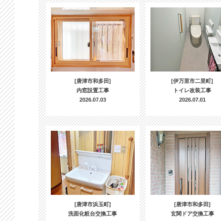
[唐津市和多田]
[伊万里市二里町]
内窓設置工事
トイレ改装工事
2026.07.03
2026.07.01
[唐津市浜玉町]
[唐津市和多田]
洗面化粧台交換工事
玄関ドア交換工事