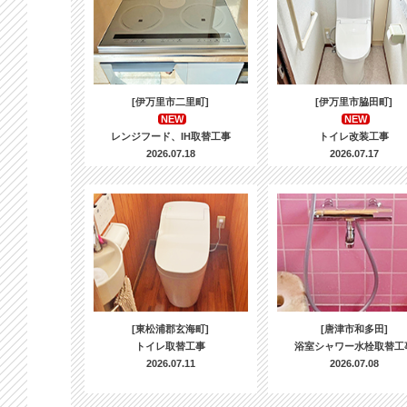
[伊万里市二里町]
[伊万里市脇田町]
NEW
NEW
レンジフード、IH取替工事
トイレ改装工事
2026.07.18
2026.07.17
[東松浦郡玄海町]
[唐津市和多田]
トイレ取替工事
浴室シャワー水栓取替工
2026.07.11
2026.07.08