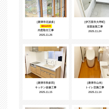
[唐津市北波多]
[伊万里市大坪町]
補助金利用
浴室改装工事
内窓取付工事
2025.11.24
2025.11.26
[唐津市和多田]
[唐津市山本]
キッチン改修工事
トイレ交換工事
2025.11.15
2025.11.14