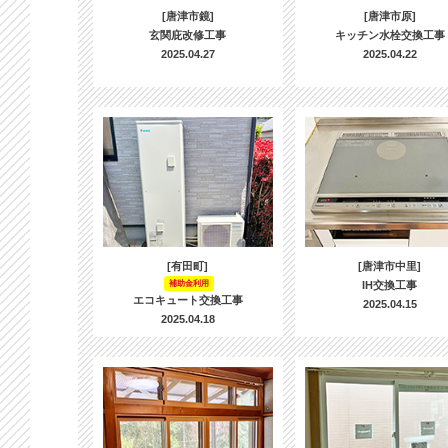
[唐津市鏡]
[唐津市原]
玄関庇改修工事
キッチン水栓交換工事
2025.04.27
2025.04.22
[有田町]
[唐津市中里]
補助金利用
IH交換工事
エコキュート交換工事
2025.04.15
2025.04.18