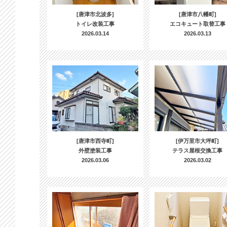
[唐津市北波多]
[唐津市八幡町]
トイレ改装工事
エコキュート取替工事
2026.03.14
2026.03.13
[唐津市西寺町]
[伊万里市大坪町]
外壁塗装工事
テラス屋根交換工事
2026.03.06
2026.03.02