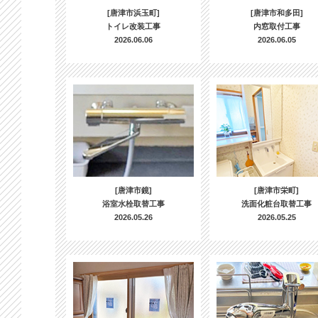
[唐津市浜玉町]
[唐津市和多田]
トイレ改装工事
内窓取付工事
2026.06.06
2026.06.05
[唐津市鏡]
[唐津市栄町]
浴室水栓取替工事
洗面化粧台取替工事
2026.05.26
2026.05.25