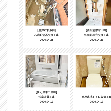
[唐津市和多田]
[西松浦郡有田町]
石油給湯器交換工事
洗面化粧台交換工事
2026.04.28
2026.04.26
[伊万里市二里町]
浴室改装工事
簡易水洗トイレ取替工
2026.04.19
2026.04.17