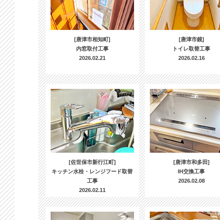
[唐津市相知町]
[唐津市鏡]
内窓取付工事
トイレ取替工事
2026.02.21
2026.02.16
[佐世保市新行江町]
[唐津市和多田]
キッチン水栓・レンジフード取替
IH交換工事
工事
2026.02.08
2026.02.11