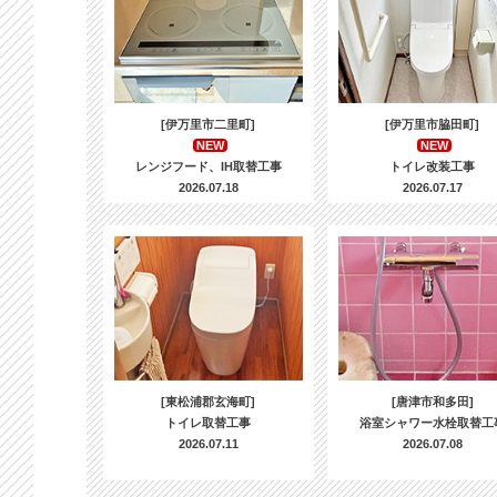
[伊万里市二里町]
[伊万里市脇田町]
NEW
NEW
レンジフード、IH取替工事
トイレ改装工事
2026.07.18
2026.07.17
[東松浦郡玄海町]
[唐津市和多田]
トイレ取替工事
浴室シャワー水栓取替工
2026.07.11
2026.07.08