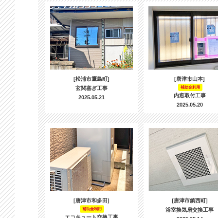
[松浦市鷹島町]
[唐津市山本]
玄関塞ぎ工事
補助金利用
内窓取付工事
2025.05.21
2025.05.20
[唐津市和多田]
[唐津市鎮西町]
補助金利用
浴室換気扇交換工事
エコキュート交換工事