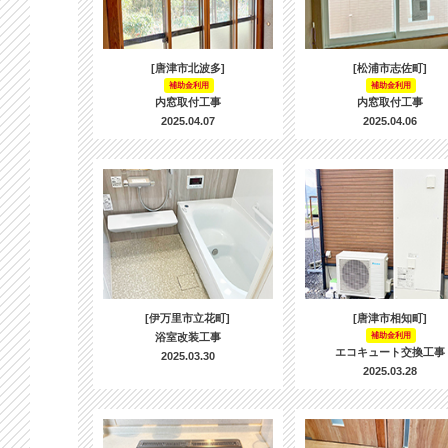
[唐津市北波多]
[松浦市志佐町]
補助金利用
補助金利用
内窓取付工事
内窓取付工事
2025.04.07
2025.04.06
[伊万里市立花町]
[唐津市相知町]
浴室改装工事
補助金利用
エコキュート交換工事
2025.03.30
2025.03.28