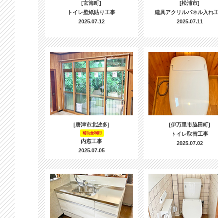
[玄海町]
[松浦市]
トイレ壁紙貼り工事
建具アクリルパネル入れ
2025.07.12
2025.07.11
[唐津市北波多]
[伊万里市脇田町]
補助金利用
トイレ取替工事
内窓工事
2025.07.02
2025.07.05