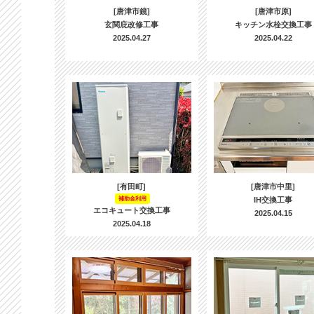
[唐津市鏡]
[唐津市原]
玄関庇改修工事
キッチン水栓交換工事
2025.04.27
2025.04.22
[有田町]
[唐津市中里]
補助金利用
IH交換工事
エコキュート交換工事
2025.04.15
2025.04.18