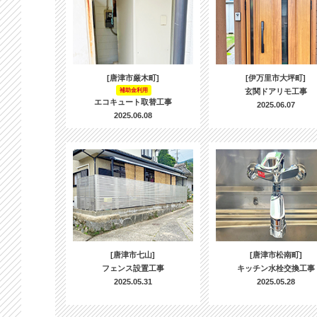
[唐津市厳木町]
[伊万里市大坪町]
補助金利用
玄関ドアリモ工事
エコキュート取替工事
2025.06.07
2025.06.08
[唐津市七山]
[唐津市松南町]
フェンス設置工事
キッチン水栓交換工事
2025.05.31
2025.05.28