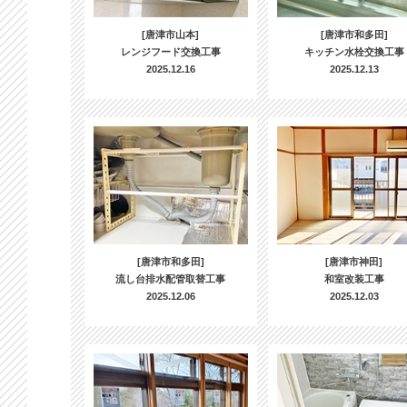
[唐津市山本]
[唐津市和多田]
レンジフード交換工事
キッチン水栓交換工事
2025.12.16
2025.12.13
[唐津市和多田]
[唐津市神田]
流し台排水配管取替工事
和室改装工事
2025.12.06
2025.12.03