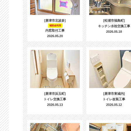
[唐津市北波多]
[松浦市福島町]
補助金利用
キッチン水栓交換工事
内窓取付工事
2026.05.18
2026.05.20
[唐津市浜玉町]
[唐津市東城内]
トイレ交換工事
トイレ改装工事
2026.05.13
2026.05.12