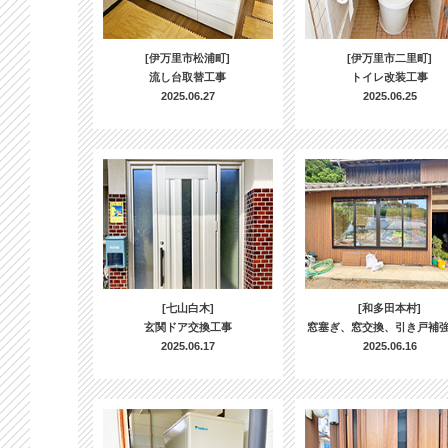
[伊万里市松浦町]
[伊万里市二里町]
流し台取替工事
トイレ改装工事
2025.06.27
2025.06.25
[七山白木]
[和多田本村]
玄関ドア交換工事
窓塞ぎ、窓交換、引き戸補
2025.06.17
2025.06.16