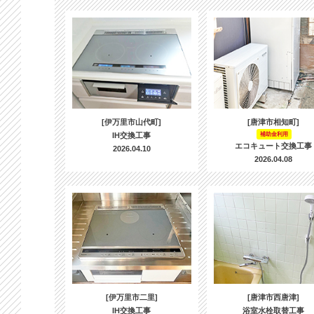
[伊万里市山代町]
[唐津市相知町]
IH交換工事
補助金利用
エコキュート交換工事
2026.04.10
2026.04.08
[伊万里市二里]
[唐津市西唐津]
IH交換工事
浴室水栓取替工事