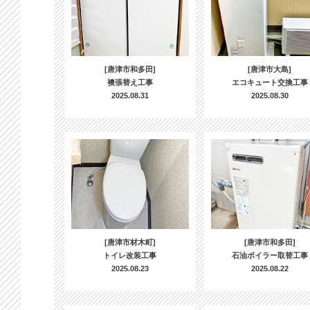
[唐津市和多田]
[唐津市大島]
襖張替え工事
エコキュート交換工事
2025.08.31
2025.08.30
[唐津市材木町]
[唐津市和多田]
トイレ改装工事
石油ボイラー取替工事
2025.08.23
2025.08.22