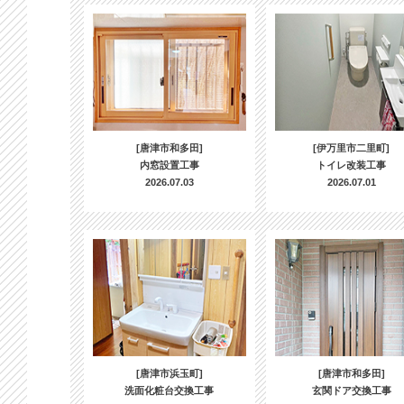
[唐津市和多田]
[伊万里市二里町]
内窓設置工事
トイレ改装工事
2026.07.03
2026.07.01
[唐津市浜玉町]
[唐津市和多田]
洗面化粧台交換工事
玄関ドア交換工事