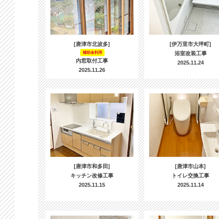
[唐津市北波多]
[伊万里市大坪町]
補助金利用
浴室改装工事
内窓取付工事
2025.11.24
2025.11.26
[唐津市和多田]
[唐津市山本]
キッチン改修工事
トイレ交換工事
2025.11.15
2025.11.14