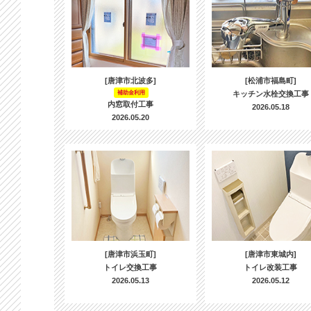
[唐津市北波多]
[松浦市福島町]
補助金利用
キッチン水栓交換工事
内窓取付工事
2026.05.18
2026.05.20
[唐津市浜玉町]
[唐津市東城内]
トイレ交換工事
トイレ改装工事
2026.05.13
2026.05.12