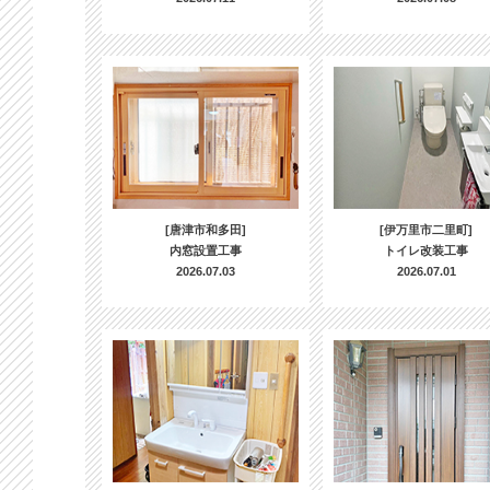
[唐津市和多田]
[伊万里市二里町]
内窓設置工事
トイレ改装工事
2026.07.03
2026.07.01