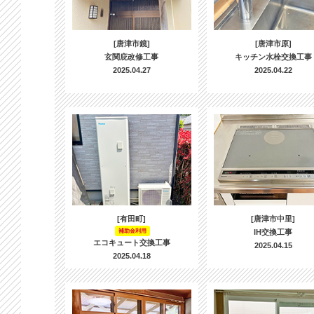
[唐津市鏡]
[唐津市原]
玄関庇改修工事
キッチン水栓交換工事
2025.04.27
2025.04.22
[有田町]
[唐津市中里]
補助金利用
IH交換工事
エコキュート交換工事
2025.04.15
2025.04.18