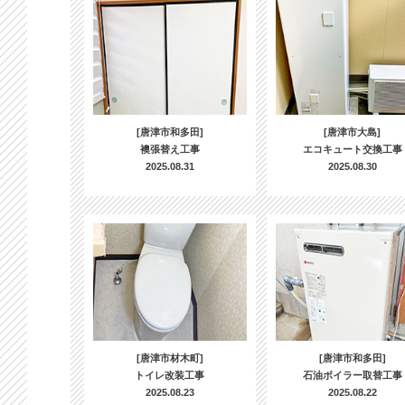
[唐津市和多田]
[唐津市大島]
襖張替え工事
エコキュート交換工事
2025.08.31
2025.08.30
[唐津市材木町]
[唐津市和多田]
トイレ改装工事
石油ボイラー取替工事
2025.08.23
2025.08.22