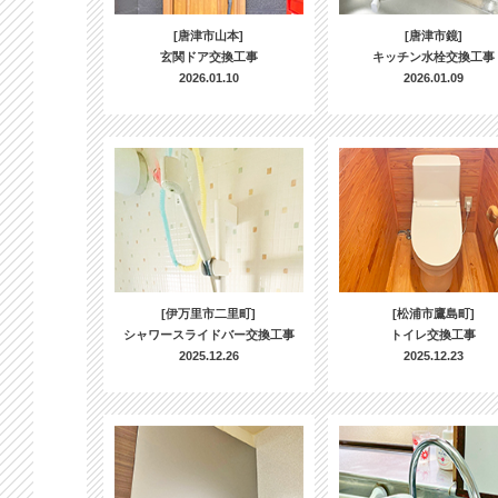
[唐津市山本]
[唐津市鏡]
玄関ドア交換工事
キッチン水栓交換工事
2026.01.10
2026.01.09
[伊万里市二里町]
[松浦市鷹島町]
シャワースライドバー交換工事
トイレ交換工事
2025.12.26
2025.12.23