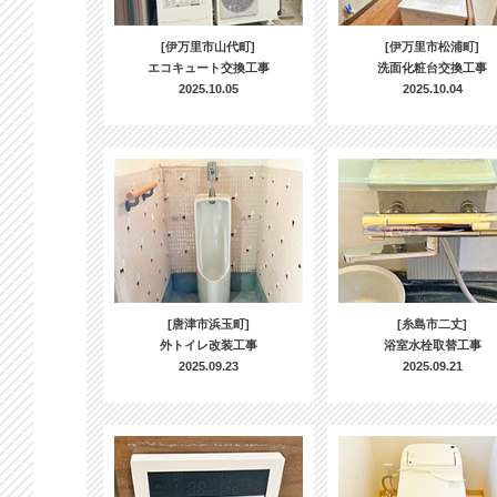
[伊万里市山代町]
[伊万里市松浦町]
エコキュート交換工事
洗面化粧台交換工事
2025.10.05
2025.10.04
[唐津市浜玉町]
[糸島市二丈]
外トイレ改装工事
浴室水栓取替工事
2025.09.23
2025.09.21