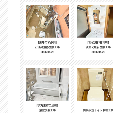
[唐津市和多田]
[西松浦郡有田町]
石油給湯器交換工事
洗面化粧台交換工事
2026.04.28
2026.04.26
[伊万里市二里町]
浴室改装工事
簡易水洗トイレ取替工