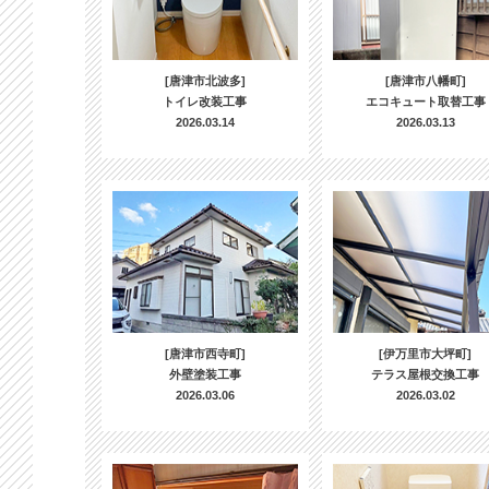
[唐津市北波多]
[唐津市八幡町]
トイレ改装工事
エコキュート取替工事
2026.03.14
2026.03.13
[唐津市西寺町]
[伊万里市大坪町]
外壁塗装工事
テラス屋根交換工事
2026.03.06
2026.03.02