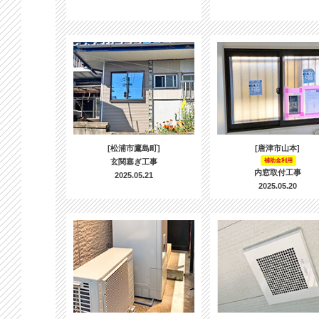
[松浦市鷹島町]
[唐津市山本]
玄関塞ぎ工事
補助金利用
内窓取付工事
2025.05.21
2025.05.20