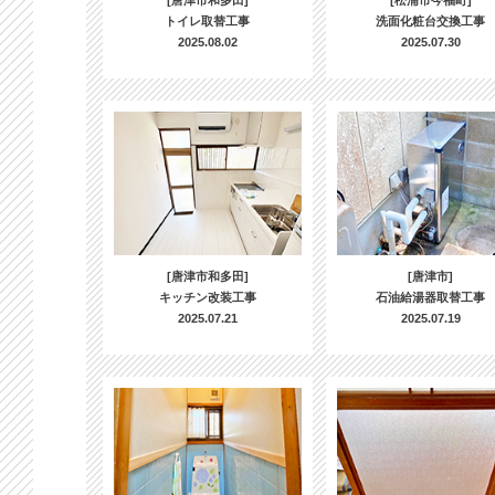
[唐津市和多田]
[松浦市今福町]
トイレ取替工事
洗面化粧台交換工事
2025.08.02
2025.07.30
[唐津市和多田]
[唐津市]
キッチン改装工事
石油給湯器取替工事
2025.07.21
2025.07.19