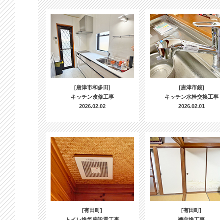
[唐津市和多田]
[唐津市鏡]
キッチン改修工事
キッチン水栓交換工事
2026.02.02
2026.02.01
[有田町]
[有田町]
トイレ換気扇設置工事
襖交換工事