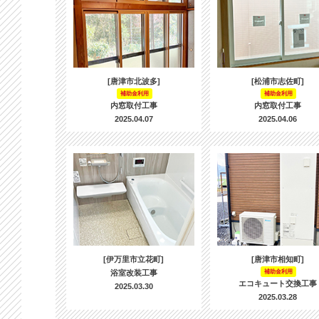
[唐津市北波多]
[松浦市志佐町]
補助金利用
補助金利用
内窓取付工事
内窓取付工事
2025.04.07
2025.04.06
[伊万里市立花町]
[唐津市相知町]
浴室改装工事
補助金利用
エコキュート交換工事
2025.03.30
2025.03.28