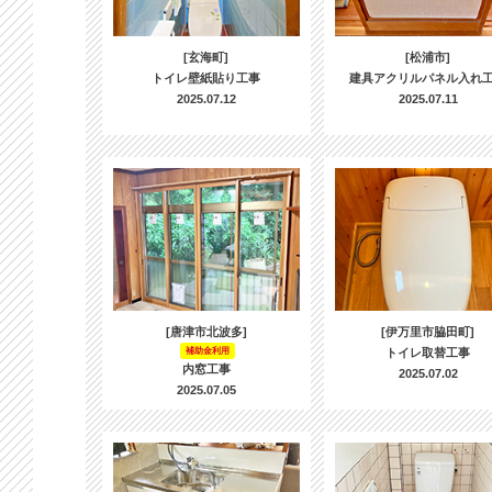
[玄海町]
[松浦市]
トイレ壁紙貼り工事
建具アクリルパネル入れ
2025.07.12
2025.07.11
[唐津市北波多]
[伊万里市脇田町]
補助金利用
トイレ取替工事
内窓工事
2025.07.02
2025.07.05