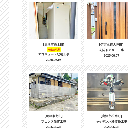
[唐津市厳木町]
[伊万里市大坪町]
補助金利用
玄関ドアリモ工事
エコキュート取替工事
2025.06.07
2025.06.08
[唐津市七山]
[唐津市松南町]
フェンス設置工事
キッチン水栓交換工事
2025.05.31
2025.05.28