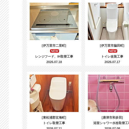
[伊万里市二里町]
[伊万里市脇田町]
NEW
NEW
レンジフード、IH取替工事
トイレ改装工事
2026.07.18
2026.07.17
[東松浦郡玄海町]
[唐津市和多田]
トイレ取替工事
浴室シャワー水栓取替工
2026.07.11
2026.07.08