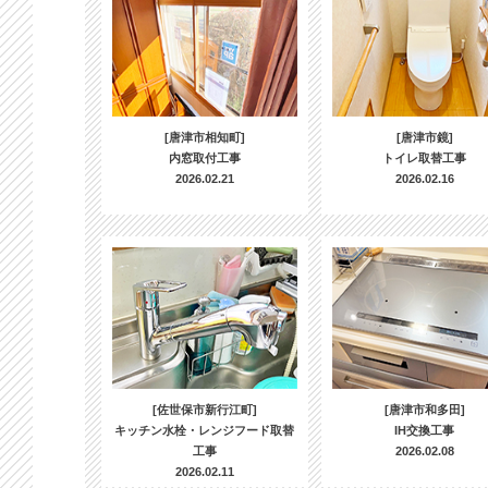
[唐津市相知町]
[唐津市鏡]
内窓取付工事
トイレ取替工事
2026.02.21
2026.02.16
[佐世保市新行江町]
[唐津市和多田]
キッチン水栓・レンジフード取替
IH交換工事
工事
2026.02.08
2026.02.11