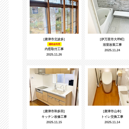
[唐津市北波多]
[伊万里市大坪町]
補助金利用
浴室改装工事
内窓取付工事
2025.11.24
2025.11.26
[唐津市和多田]
[唐津市山本]
キッチン改修工事
トイレ交換工事
2025.11.15
2025.11.14