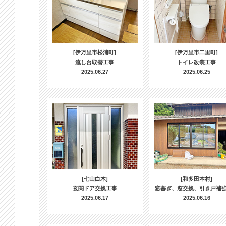
[伊万里市松浦町]
[伊万里市二里町]
流し台取替工事
トイレ改装工事
2025.06.27
2025.06.25
[七山白木]
[和多田本村]
玄関ドア交換工事
窓塞ぎ、窓交換、引き戸補
2025.06.17
2025.06.16