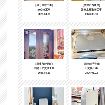
[伊万里市二里]
[唐津市西唐津]
IH交換工事
浴室水栓取替工事
2026.04.01
2026.03.30
[唐津市妙見町]
[唐津市呼子町]
玄関ドア交換工事
IH交換工事
2026.03.23
2026.03.22