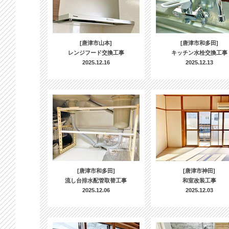
[唐津市山本]
[唐津市和多田]
レンジフード交換工事
キッチン水栓交換工事
2025.12.16
2025.12.13
[唐津市和多田]
[唐津市神田]
流し台排水配管取替工事
和室改装工事
2025.12.06
2025.12.03