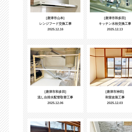
[唐津市山本]
[唐津市和多田]
レンジフード交換工事
キッチン水栓交換工事
2025.12.16
2025.12.13
[唐津市和多田]
[唐津市神田]
流し台排水配管取替工事
和室改装工事
2025.12.06
2025.12.03