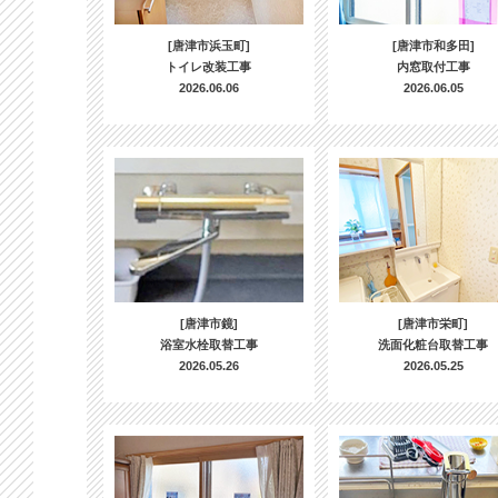
[唐津市浜玉町]
[唐津市和多田]
トイレ改装工事
内窓取付工事
2026.06.06
2026.06.05
[唐津市鏡]
[唐津市栄町]
浴室水栓取替工事
洗面化粧台取替工事
2026.05.26
2026.05.25