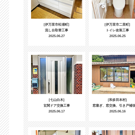
[伊万里市松浦町]
[伊万里市二里町]
流し台取替工事
トイレ改装工事
2025.06.27
2025.06.25
[七山白木]
[和多田本村]
玄関ドア交換工事
窓塞ぎ、窓交換、引き戸補
2025.06.17
2025.06.16