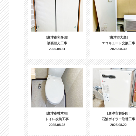
[唐津市和多田]
[唐津市大島]
襖張替え工事
エコキュート交換工事
2025.08.31
2025.08.30
[唐津市材木町]
[唐津市和多田]
トイレ改装工事
石油ボイラー取替工事
2025.08.23
2025.08.22