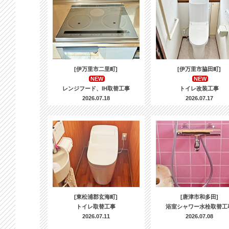
[伊万里市二里町]
[伊万里市脇田町]
NEW
NEW
レンジフード、IH取替工事
トイレ改装工事
2026.07.18
2026.07.17
[東松浦郡玄海町]
[唐津市和多田]
トイレ取替工事
浴室シャワー水栓取替工
2026.07.11
2026.07.08