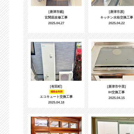
[唐津市鏡]
[唐津市原]
玄関庇改修工事
キッチン水栓交換工事
2025.04.27
2025.04.22
[有田町]
[唐津市中里]
補助金利用
IH交換工事
エコキュート交換工事
2025.04.15
2025.04.18