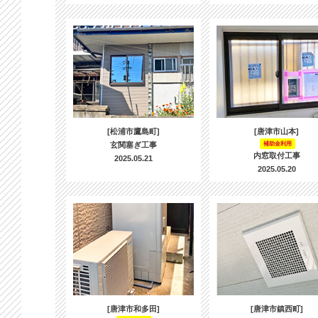
[松浦市鷹島町]
[唐津市山本]
玄関塞ぎ工事
補助金利用
内窓取付工事
2025.05.21
2025.05.20
[唐津市和多田]
[唐津市鎮西町]