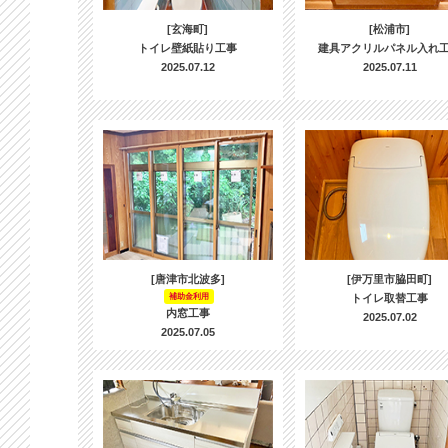
[玄海町]
[松浦市]
トイレ壁紙貼り工事
建具アクリルパネル入れ
2025.07.12
2025.07.11
[唐津市北波多]
[伊万里市脇田町]
補助金利用
トイレ取替工事
内窓工事
2025.07.02
2025.07.05