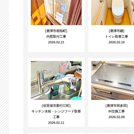
[唐津市相知町]
[唐津市鏡]
内窓取付工事
トイレ取替工事
2026.02.21
2026.02.16
[佐世保市新行江町]
[唐津市和多田]
キッチン水栓・レンジフード取替
IH交換工事
工事
2026.02.08
2026.02.11