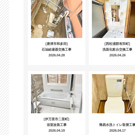
[唐津市和多田]
[西松浦郡有田町]
石油給湯器交換工事
洗面化粧台交換工事
2026.04.28
2026.04.26
[伊万里市二里町]
浴室改装工事
簡易水洗トイレ取替工
2026.04.19
2026.04.17