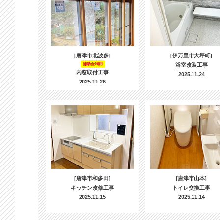
[唐津市北波多]
[伊万里市大坪町]
補助金利用
浴室改装工事
内窓取付工事
2025.11.24
2025.11.26
[唐津市和多田]
[唐津市山本]
キッチン改修工事
トイレ交換工事
2025.11.15
2025.11.14