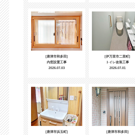
[唐津市和多田]
[伊万里市二里町]
内窓設置工事
トイレ改装工事
2026.07.03
2026.07.01
[唐津市浜玉町]
[唐津市和多田]