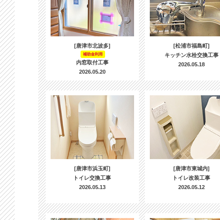
[唐津市北波多]
[松浦市福島町]
補助金利用
キッチン水栓交換工事
内窓取付工事
2026.05.18
2026.05.20
[唐津市浜玉町]
[唐津市東城内]
トイレ交換工事
トイレ改装工事
2026.05.13
2026.05.12