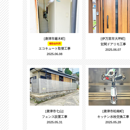
[唐津市厳木町]
[伊万里市大坪町]
補助金利用
玄関ドアリモ工事
エコキュート取替工事
2025.06.07
2025.06.08
[唐津市七山]
[唐津市松南町]
フェンス設置工事
キッチン水栓交換工事
2025.05.31
2025.05.28