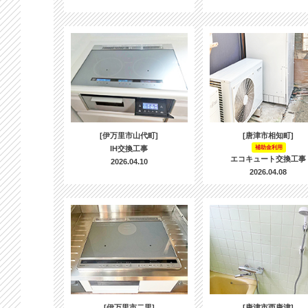
[伊万里市山代町]
[唐津市相知町]
IH交換工事
補助金利用
エコキュート交換工事
2026.04.10
2026.04.08
[伊万里市二里]
[唐津市西唐津]