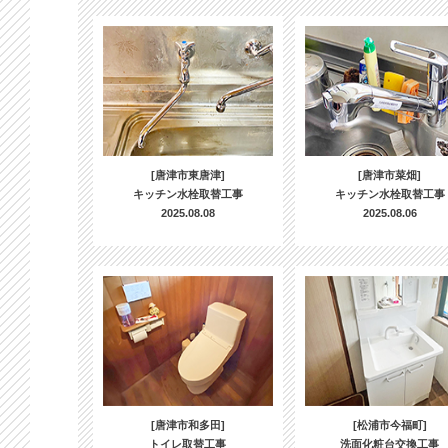
[唐津市東唐津]
[唐津市菜畑]
キッチン水栓取替工事
キッチン水栓取替工事
2025.08.08
2025.08.06
[唐津市和多田]
[松浦市今福町]
トイレ取替工事
洗面化粧台交換工事