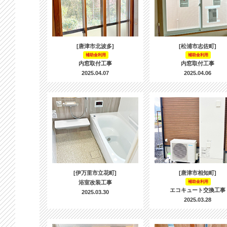
[唐津市北波多]
[松浦市志佐町]
補助金利用
補助金利用
内窓取付工事
内窓取付工事
2025.04.07
2025.04.06
[伊万里市立花町]
[唐津市相知町]
浴室改装工事
補助金利用
エコキュート交換工事
2025.03.30
2025.03.28