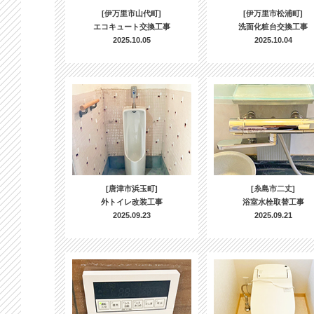
[伊万里市山代町]
[伊万里市松浦町]
エコキュート交換工事
洗面化粧台交換工事
2025.10.05
2025.10.04
[唐津市浜玉町]
[糸島市二丈]
外トイレ改装工事
浴室水栓取替工事
2025.09.23
2025.09.21