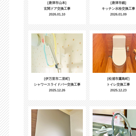
[唐津市山本]
[唐津市鏡]
玄関ドア交換工事
キッチン水栓交換工事
2026.01.10
2026.01.09
[伊万里市二里町]
[松浦市鷹島町]
シャワースライドバー交換工事
トイレ交換工事
2025.12.26
2025.12.23