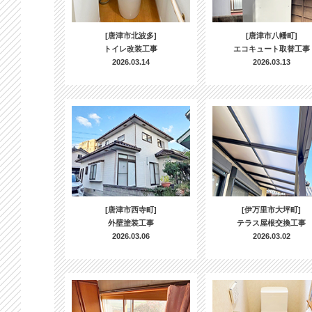
[唐津市北波多]
[唐津市八幡町]
トイレ改装工事
エコキュート取替工事
2026.03.14
2026.03.13
[唐津市西寺町]
[伊万里市大坪町]
外壁塗装工事
テラス屋根交換工事
2026.03.06
2026.03.02