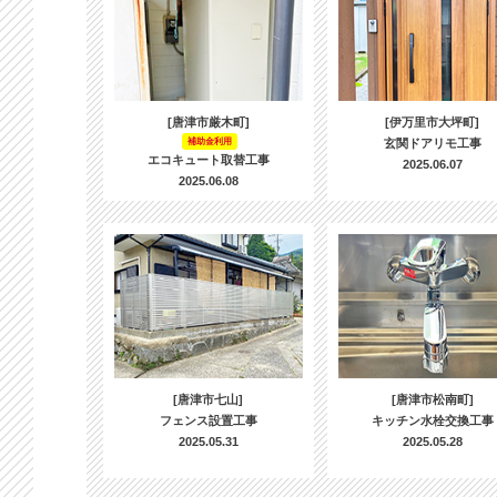
[唐津市厳木町]
[伊万里市大坪町]
補助金利用
玄関ドアリモ工事
エコキュート取替工事
2025.06.07
2025.06.08
[唐津市七山]
[唐津市松南町]
フェンス設置工事
キッチン水栓交換工事
2025.05.31
2025.05.28