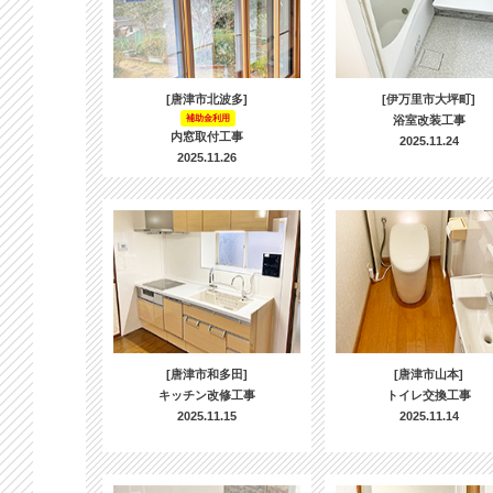
[唐津市北波多]
[伊万里市大坪町]
補助金利用
浴室改装工事
内窓取付工事
2025.11.24
2025.11.26
[唐津市和多田]
[唐津市山本]
キッチン改修工事
トイレ交換工事
2025.11.15
2025.11.14