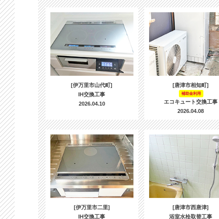
[伊万里市山代町]
[唐津市相知町]
IH交換工事
補助金利用
エコキュート交換工事
2026.04.10
2026.04.08
[伊万里市二里]
[唐津市西唐津]
IH交換工事
浴室水栓取替工事