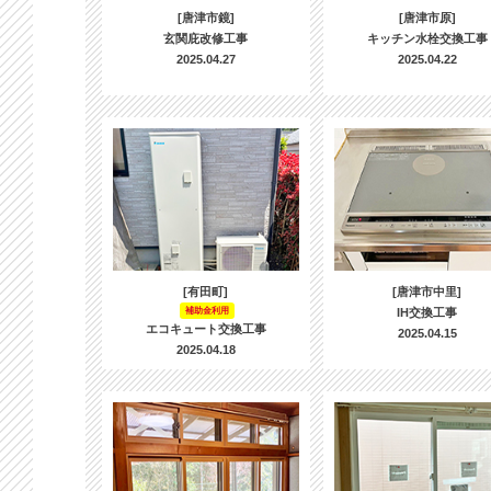
[唐津市鏡]
[唐津市原]
玄関庇改修工事
キッチン水栓交換工事
2025.04.27
2025.04.22
[有田町]
[唐津市中里]
補助金利用
IH交換工事
エコキュート交換工事
2025.04.15
2025.04.18