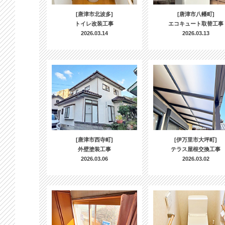
[唐津市北波多]
[唐津市八幡町]
トイレ改装工事
エコキュート取替工事
2026.03.14
2026.03.13
[唐津市西寺町]
[伊万里市大坪町]
外壁塗装工事
テラス屋根交換工事
2026.03.06
2026.03.02