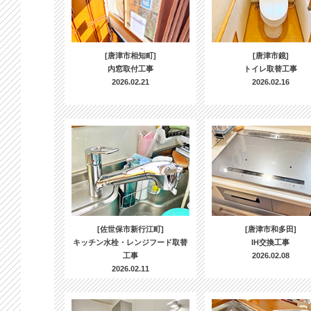
[唐津市相知町]
[唐津市鏡]
内窓取付工事
トイレ取替工事
2026.02.21
2026.02.16
[佐世保市新行江町]
[唐津市和多田]
キッチン水栓・レンジフード取替
IH交換工事
工事
2026.02.08
2026.02.11