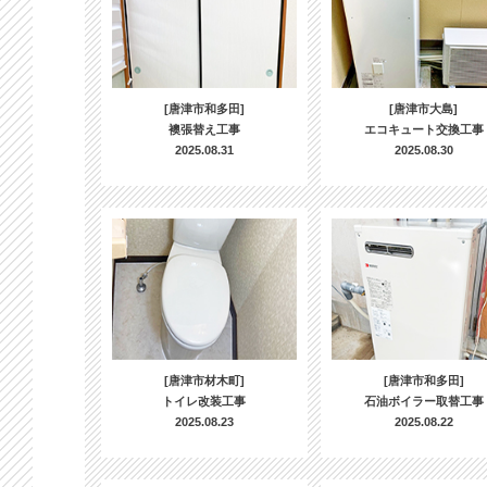
[唐津市和多田]
[唐津市大島]
襖張替え工事
エコキュート交換工事
2025.08.31
2025.08.30
[唐津市材木町]
[唐津市和多田]
トイレ改装工事
石油ボイラー取替工事
2025.08.23
2025.08.22