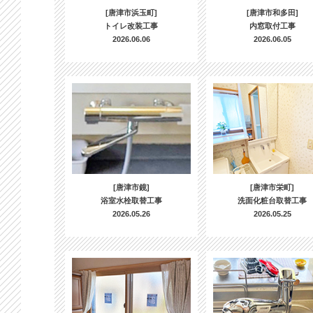
[唐津市浜玉町]
[唐津市和多田]
トイレ改装工事
内窓取付工事
2026.06.06
2026.06.05
[唐津市鏡]
[唐津市栄町]
浴室水栓取替工事
洗面化粧台取替工事
2026.05.26
2026.05.25