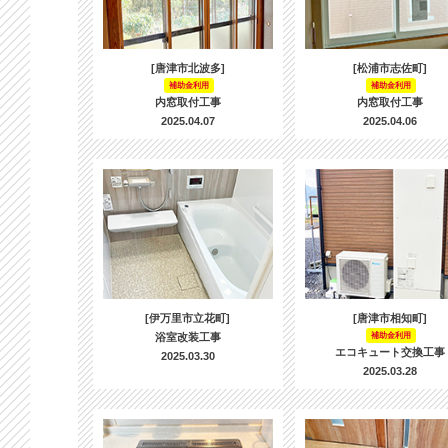
[唐津市北波多]
[松浦市志佐町]
補助金利用
補助金利用
内窓取付工事
内窓取付工事
2025.04.07
2025.04.06
[伊万里市立花町]
[唐津市相知町]
浴室改装工事
補助金利用
エコキュート交換工事
2025.03.30
2025.03.28