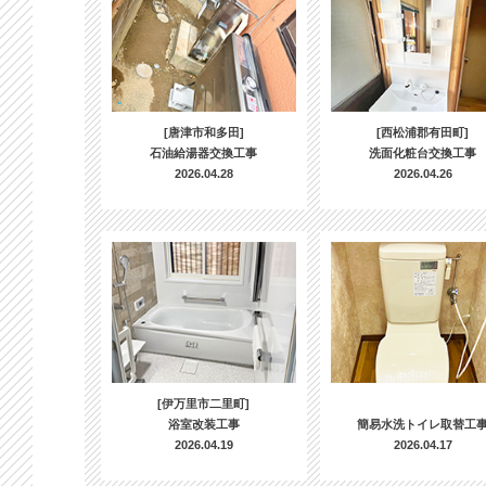
[唐津市和多田]
[西松浦郡有田町]
石油給湯器交換工事
洗面化粧台交換工事
2026.04.28
2026.04.26
[伊万里市二里町]
浴室改装工事
簡易水洗トイレ取替工
2026.04.19
2026.04.17