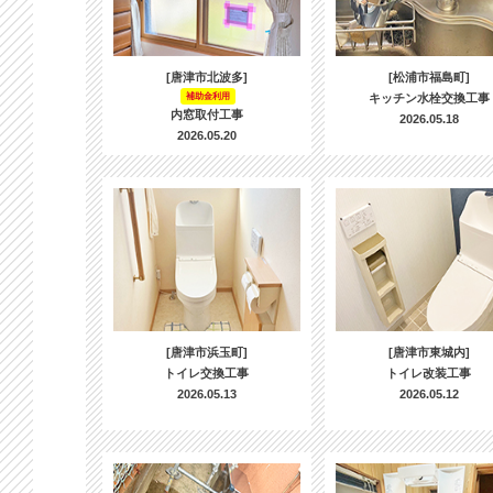
[唐津市北波多]
[松浦市福島町]
補助金利用
キッチン水栓交換工事
内窓取付工事
2026.05.18
2026.05.20
[唐津市浜玉町]
[唐津市東城内]
トイレ交換工事
トイレ改装工事
2026.05.13
2026.05.12