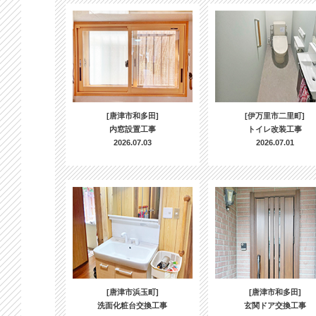
[唐津市和多田]
[伊万里市二里町]
内窓設置工事
トイレ改装工事
2026.07.03
2026.07.01
[唐津市浜玉町]
[唐津市和多田]
洗面化粧台交換工事
玄関ドア交換工事