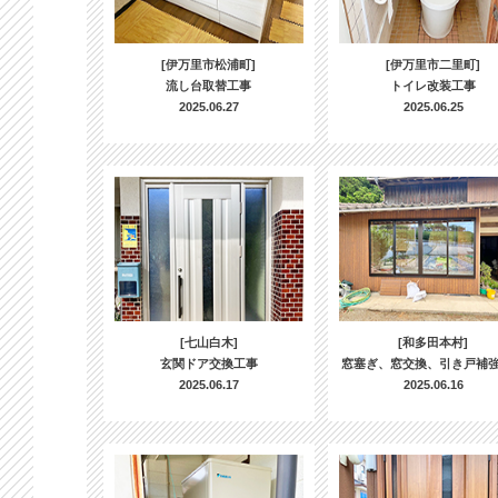
[伊万里市松浦町]
[伊万里市二里町]
流し台取替工事
トイレ改装工事
2025.06.27
2025.06.25
[七山白木]
[和多田本村]
玄関ドア交換工事
窓塞ぎ、窓交換、引き戸補
2025.06.17
2025.06.16