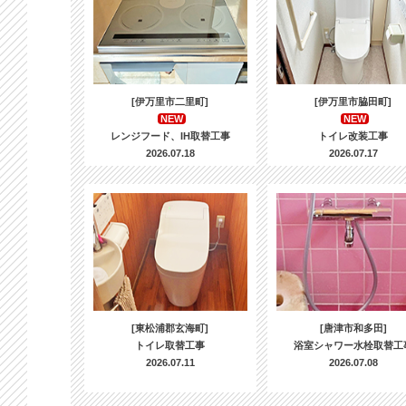
[伊万里市二里町]
[伊万里市脇田町]
NEW
NEW
レンジフード、IH取替工事
トイレ改装工事
2026.07.18
2026.07.17
[東松浦郡玄海町]
[唐津市和多田]
トイレ取替工事
浴室シャワー水栓取替工
2026.07.11
2026.07.08