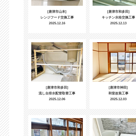
[唐津市山本]
[唐津市和多田]
レンジフード交換工事
キッチン水栓交換工事
2025.12.16
2025.12.13
[唐津市和多田]
[唐津市神田]
流し台排水配管取替工事
和室改装工事
2025.12.06
2025.12.03