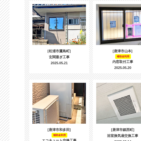
[松浦市鷹島町]
[唐津市山本]
玄関塞ぎ工事
補助金利用
内窓取付工事
2025.05.21
2025.05.20
[唐津市和多田]
[唐津市鎮西町]
補助金利用
浴室換気扇交換工事
エコキュート交換工事