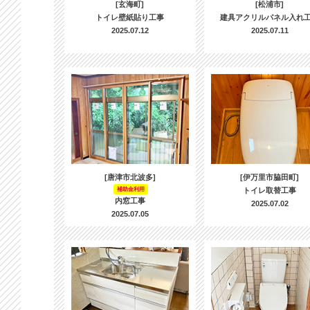
[玄海町]
[松浦市]
トイレ壁紙貼り工事
建具アクリルパネル入れ
2025.07.12
2025.07.11
[唐津市北波多]
[伊万里市脇田町]
補助金利用
トイレ取替工事
内窓工事
2025.07.02
2025.07.05