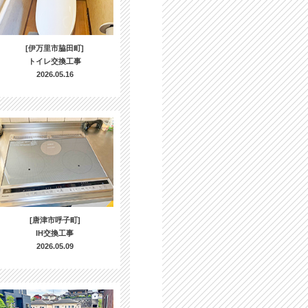
[伊万里市脇田町]
トイレ交換工事
2026.05.16
[唐津市呼子町]
IH交換工事
2026.05.09