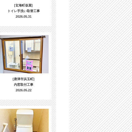
[玄海町仮屋]
トイレ手洗い取替工事
2026.05.31
[唐津市浜玉町]
内窓取付工事
2026.05.22