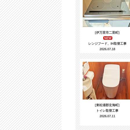
[伊万里市二里町]
NEW
レンジフード、IH取替工事
2026.07.18
[東松浦郡玄海町]
トイレ取替工事
2026.07.11