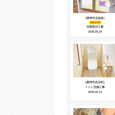
[唐津市北波多]
補助金利用
内窓取付工事
2026.05.20
[唐津市浜玉町]
トイレ交換工事
2026.05.13