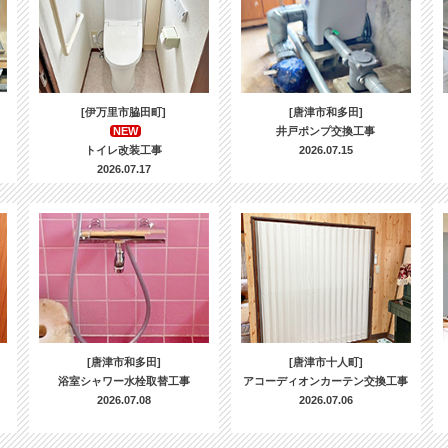
[伊万里市脇田町]
[唐津市和多田]
NEW
井戸ポンプ交換工事
トイレ改装工事
2026.07.15
2026.07.17
[唐津市和多田]
[唐津市十人町]
浴室シャワー水栓取替工事
アコーディオンカーテン交換工事
2026.07.08
2026.07.06