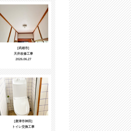
[武雄市]
天井改修工事
2026.06.27
[唐津市神田]
トイレ交換工事