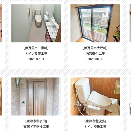
[伊万里市二里町]
[伊万里市大坪町]
トイレ改装工事
内窓取付工事
2026.07.01
2026.06.30
[唐津市和多田]
[唐津市北波多]
玄関ドア交換工事
トイレ交換工事