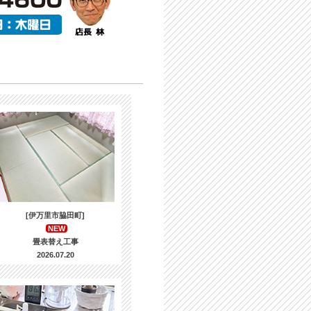
[伊万里市脇田町]
NEW
畳表替え工事
2026.07.20