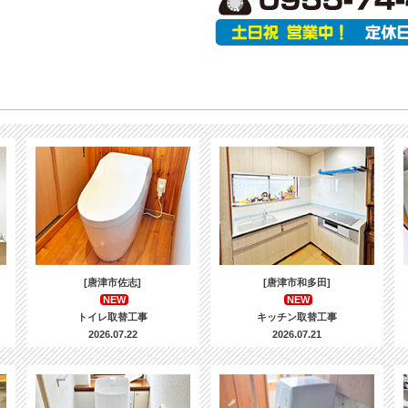
[唐津市佐志]
[唐津市和多田]
NEW
NEW
トイレ取替工事
キッチン取替工事
2026.07.22
2026.07.21