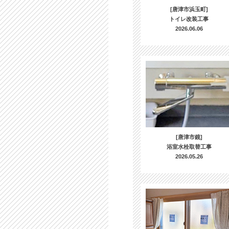
[唐津市浜玉町]
トイレ改装工事
2026.06.06
[唐津市鏡]
浴室水栓取替工事
2026.05.26