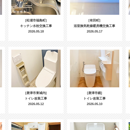
[松浦市福島町]
[有田町]
キッチン水栓交換工事
浴室換気乾燥暖房機交換工事
2026.05.18
2026.05.17
[唐津市東城内]
[唐津市鏡]
トイレ改装工事
トイレ改装工事
2026.05.12
2026.05.10