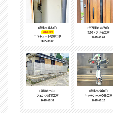
[唐津市厳木町]
[伊万里市大坪町]
補助金利用
玄関ドアリモ工事
エコキュート取替工事
2025.06.07
2025.06.08
[唐津市七山]
[唐津市松南町]
フェンス設置工事
キッチン水栓交換工事
2025.05.31
2025.05.28