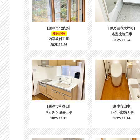
[唐津市北波多]
[伊万里市大坪町]
補助金利用
浴室改装工事
内窓取付工事
2025.11.24
2025.11.26
[唐津市和多田]
[唐津市山本]
キッチン改修工事
トイレ交換工事
2025.11.15
2025.11.14