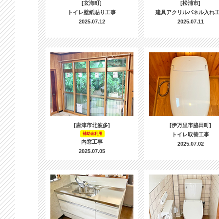
[玄海町]
[松浦市]
トイレ壁紙貼り工事
建具アクリルパネル入れ
2025.07.12
2025.07.11
[唐津市北波多]
[伊万里市脇田町]
補助金利用
トイレ取替工事
内窓工事
2025.07.02
2025.07.05