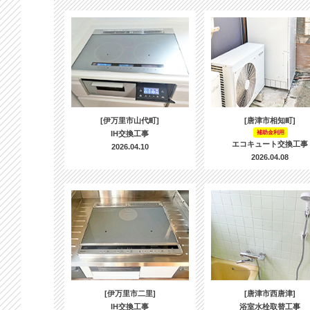
[伊万里市山代町]
[唐津市相知町]
IH交換工事
補助金利用
エコキュート交換工事
2026.04.10
2026.04.08
[伊万里市二里]
[唐津市西唐津]
IH交換工事
浴室水栓取替工事