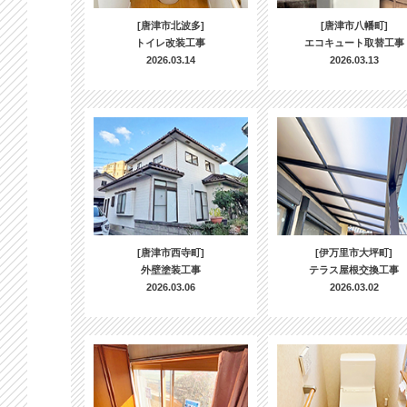
[唐津市北波多]
[唐津市八幡町]
トイレ改装工事
エコキュート取替工事
2026.03.14
2026.03.13
[唐津市西寺町]
[伊万里市大坪町]
外壁塗装工事
テラス屋根交換工事
2026.03.06
2026.03.02