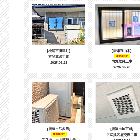
[松浦市鷹島町]
[唐津市山本]
玄関塞ぎ工事
補助金利用
内窓取付工事
2025.05.21
2025.05.20
[唐津市和多田]
[唐津市鎮西町]
補助金利用
浴室換気扇交換工事
エコキュート交換工事