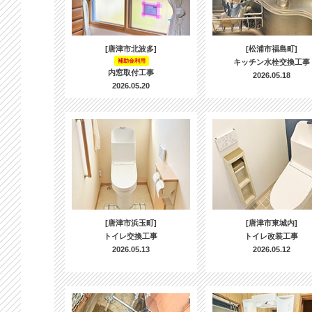
[唐津市北波多]
[松浦市福島町]
補助金利用
キッチン水栓交換工事
内窓取付工事
2026.05.18
2026.05.20
[唐津市浜玉町]
[唐津市東城内]
トイレ交換工事
トイレ改装工事
2026.05.13
2026.05.12