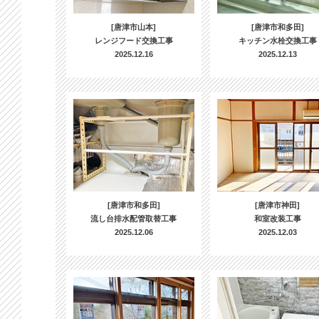
[唐津市山本]
[唐津市和多田]
レンジフード交換工事
キッチン水栓交換工事
2025.12.16
2025.12.13
[唐津市和多田]
[唐津市神田]
流し台排水配管取替工事
和室改装工事
2025.12.06
2025.12.03