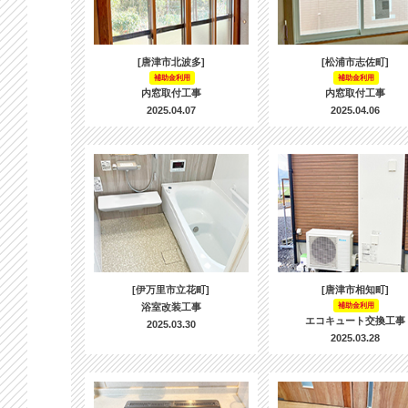
[唐津市北波多]
[松浦市志佐町]
補助金利用
補助金利用
内窓取付工事
内窓取付工事
2025.04.07
2025.04.06
[伊万里市立花町]
[唐津市相知町]
浴室改装工事
補助金利用
エコキュート交換工事
2025.03.30
2025.03.28