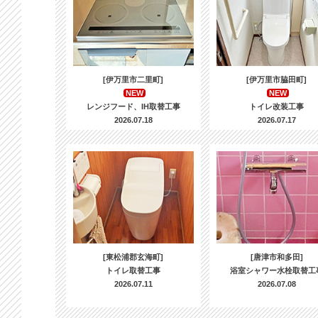
[伊万里市二里町]
[伊万里市脇田町]
NEW
NEW
レンジフード、IH取替工事
トイレ改装工事
2026.07.18
2026.07.17
[東松浦郡玄海町]
[唐津市和多田]
トイレ取替工事
浴室シャワー水栓取替工
2026.07.11
2026.07.08