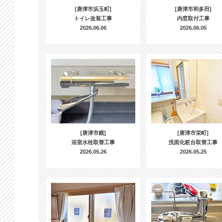
[唐津市浜玉町]
[唐津市和多田]
トイレ改装工事
内窓取付工事
2026.06.06
2026.06.05
[唐津市鏡]
[唐津市栄町]
浴室水栓取替工事
洗面化粧台取替工事
2026.05.26
2026.05.25