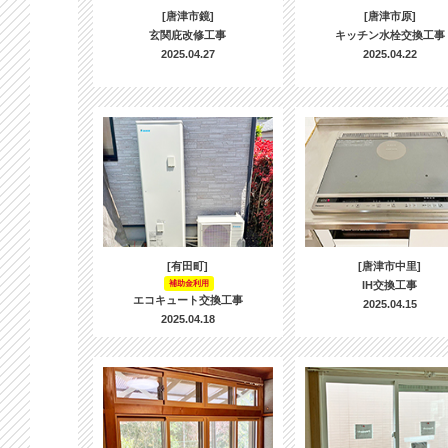
[唐津市鏡]
[唐津市原]
玄関庇改修工事
キッチン水栓交換工事
2025.04.27
2025.04.22
[有田町]
[唐津市中里]
補助金利用
IH交換工事
エコキュート交換工事
2025.04.15
2025.04.18