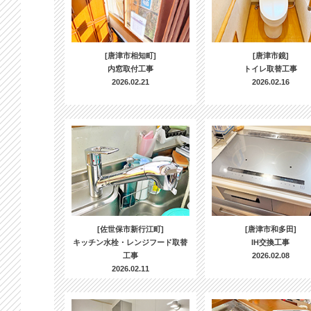
[唐津市相知町]
[唐津市鏡]
内窓取付工事
トイレ取替工事
2026.02.21
2026.02.16
[佐世保市新行江町]
[唐津市和多田]
キッチン水栓・レンジフード取替
IH交換工事
工事
2026.02.08
2026.02.11