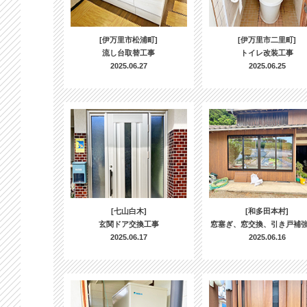
[伊万里市松浦町]
[伊万里市二里町]
流し台取替工事
トイレ改装工事
2025.06.27
2025.06.25
[七山白木]
[和多田本村]
玄関ドア交換工事
窓塞ぎ、窓交換、引き戸補
2025.06.17
2025.06.16