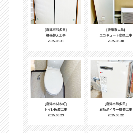
[唐津市和多田]
[唐津市大島]
襖張替え工事
エコキュート交換工事
2025.08.31
2025.08.30
[唐津市材木町]
[唐津市和多田]
トイレ改装工事
石油ボイラー取替工事
2025.08.23
2025.08.22