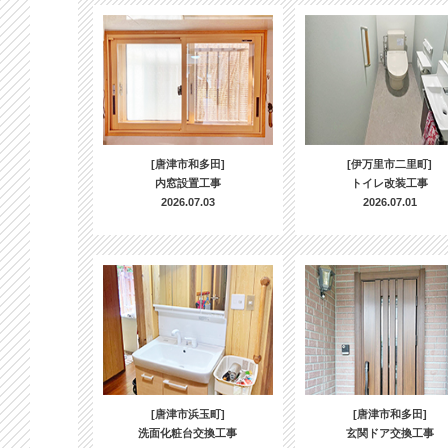
[唐津市和多田]
[伊万里市二里町]
内窓設置工事
トイレ改装工事
2026.07.03
2026.07.01
[唐津市浜玉町]
[唐津市和多田]
洗面化粧台交換工事
玄関ドア交換工事