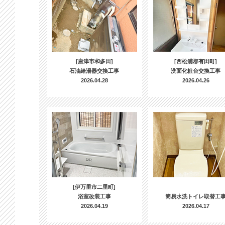
[唐津市和多田]
[西松浦郡有田町]
石油給湯器交換工事
洗面化粧台交換工事
2026.04.28
2026.04.26
[伊万里市二里町]
浴室改装工事
簡易水洗トイレ取替工
2026.04.19
2026.04.17