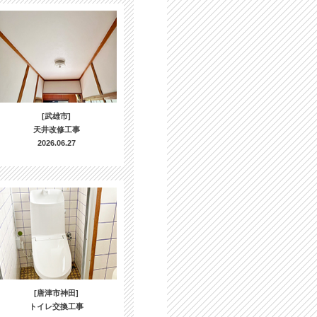
[武雄市]
天井改修工事
2026.06.27
[唐津市神田]
トイレ交換工事