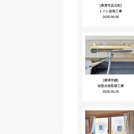
[唐津市浜玉町]
トイレ改装工事
2026.06.06
[唐津市鏡]
浴室水栓取替工事
2026.05.26