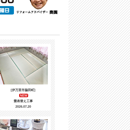
[伊万里市脇田町]
NEW
畳表替え工事
2026.07.20