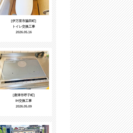
[伊万里市脇田町]
トイレ交換工事
2026.05.16
[唐津市呼子町]
IH交換工事
2026.05.09