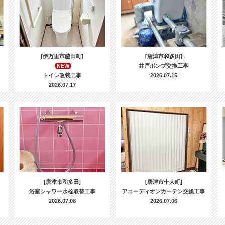
[伊万里市脇田町]
[唐津市和多田]
NEW
井戸ポンプ交換工事
トイレ改装工事
2026.07.15
2026.07.17
[唐津市和多田]
[唐津市十人町]
浴室シャワー水栓取替工事
アコーディオンカーテン交換工事
2026.07.08
2026.07.06