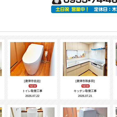
[唐津市佐志]
[唐津市和多田]
NEW
NEW
トイレ取替工事
キッチン取替工事
2026.07.22
2026.07.21