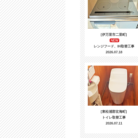
[伊万里市二里町]
NEW
レンジフード、IH取替工事
2026.07.18
[東松浦郡玄海町]
トイレ取替工事
2026.07.11