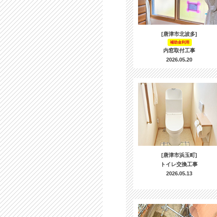
[唐津市北波多]
補助金利用
内窓取付工事
2026.05.20
[唐津市浜玉町]
トイレ交換工事
2026.05.13