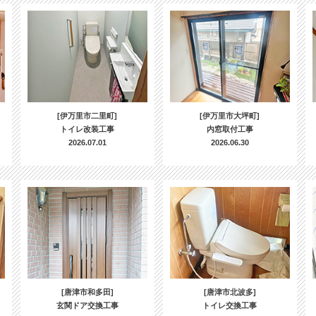
[伊万里市二里町]
[伊万里市大坪町]
トイレ改装工事
内窓取付工事
2026.07.01
2026.06.30
[唐津市和多田]
[唐津市北波多]
玄関ドア交換工事
トイレ交換工事