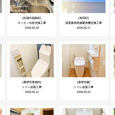
[松浦市福島町]
[有田町]
キッチン水栓交換工事
浴室換気乾燥暖房機交換工事
2026.05.18
2026.05.17
[唐津市東城内]
[唐津市鏡]
トイレ改装工事
トイレ改装工事
2026.05.12
2026.05.10