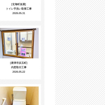
[玄海町仮屋]
トイレ手洗い取替工事
2026.05.31
[唐津市浜玉町]
内窓取付工事
2026.05.22