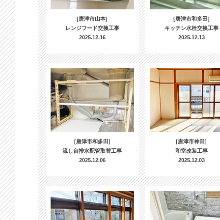
[唐津市山本]
[唐津市和多田]
レンジフード交換工事
キッチン水栓交換工事
2025.12.16
2025.12.13
[唐津市和多田]
[唐津市神田]
流し台排水配管取替工事
和室改装工事
2025.12.06
2025.12.03