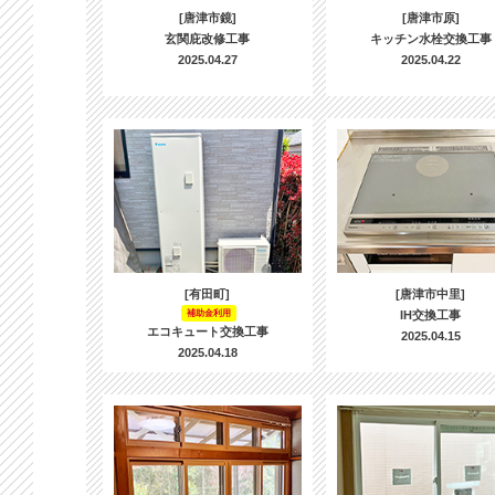
[唐津市鏡]
[唐津市原]
玄関庇改修工事
キッチン水栓交換工事
2025.04.27
2025.04.22
[有田町]
[唐津市中里]
補助金利用
IH交換工事
エコキュート交換工事
2025.04.15
2025.04.18