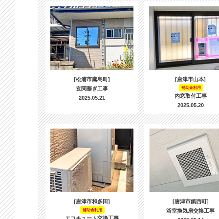
[松浦市鷹島町]
[唐津市山本]
玄関塞ぎ工事
補助金利用
内窓取付工事
2025.05.21
2025.05.20
[唐津市和多田]
[唐津市鎮西町]
補助金利用
浴室換気扇交換工事
エコキュート交換工事