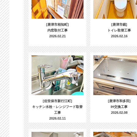
[唐津市相知町]
[唐津市鏡]
内窓取付工事
トイレ取替工事
2026.02.21
2026.02.16
[佐世保市新行江町]
[唐津市和多田]
キッチン水栓・レンジフード取替
IH交換工事
工事
2026.02.08
2026.02.11