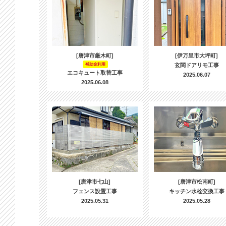
[唐津市厳木町]
[伊万里市大坪町]
補助金利用
玄関ドアリモ工事
エコキュート取替工事
2025.06.07
2025.06.08
[唐津市七山]
[唐津市松南町]
フェンス設置工事
キッチン水栓交換工事
2025.05.31
2025.05.28