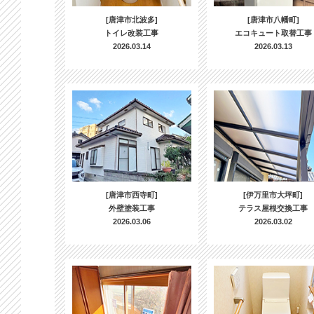
[唐津市北波多]
[唐津市八幡町]
トイレ改装工事
エコキュート取替工事
2026.03.14
2026.03.13
[唐津市西寺町]
[伊万里市大坪町]
外壁塗装工事
テラス屋根交換工事
2026.03.06
2026.03.02