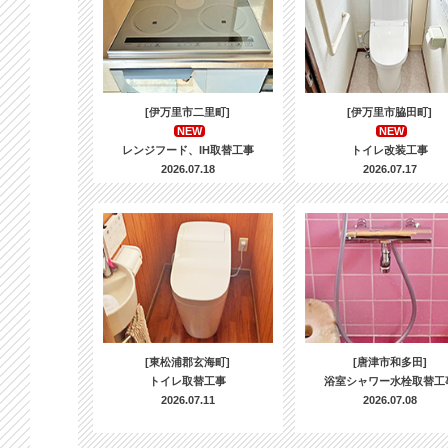
[伊万里市二里町]
[伊万里市脇田町]
NEW
NEW
レンジフード、IH取替工事
トイレ改装工事
2026.07.18
2026.07.17
[東松浦郡玄海町]
[唐津市和多田]
トイレ取替工事
浴室シャワー水栓取替工
2026.07.11
2026.07.08