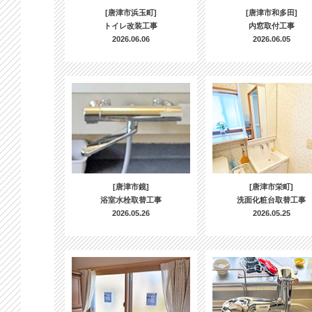
[唐津市浜玉町]
[唐津市和多田]
トイレ改装工事
内窓取付工事
2026.06.06
2026.06.05
[唐津市鏡]
[唐津市栄町]
浴室水栓取替工事
洗面化粧台取替工事
2026.05.26
2026.05.25