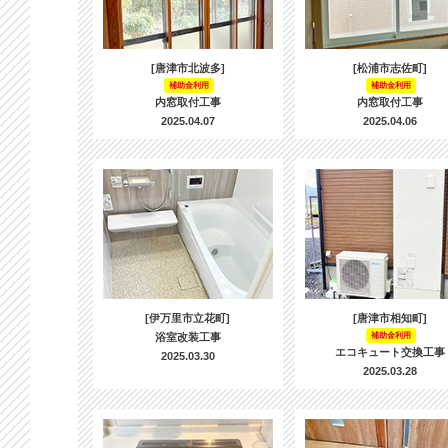
[唐津市北波多]
[松浦市志佐町]
補助金利用
補助金利用
内窓取付工事
内窓取付工事
2025.04.07
2025.04.06
[伊万里市立花町]
[唐津市相知町]
浴室改装工事
補助金利用
エコキュート交換工事
2025.03.30
2025.03.28