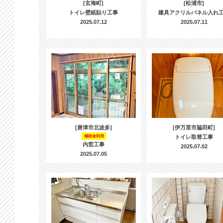
[玄海町]
[松浦市]
トイレ壁紙貼り工事
建具アクリルパネル入れ
2025.07.12
2025.07.11
[唐津市北波多]
[伊万里市脇田町]
補助金利用
トイレ取替工事
内窓工事
2025.07.02
2025.07.05