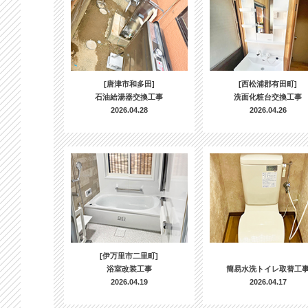
[唐津市和多田]
[西松浦郡有田町]
石油給湯器交換工事
洗面化粧台交換工事
2026.04.28
2026.04.26
[伊万里市二里町]
浴室改装工事
簡易水洗トイレ取替工
2026.04.19
2026.04.17