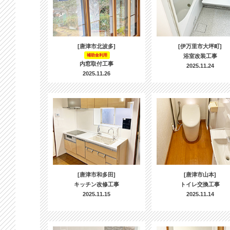
[唐津市北波多]
[伊万里市大坪町]
補助金利用
浴室改装工事
内窓取付工事
2025.11.24
2025.11.26
[唐津市和多田]
[唐津市山本]
キッチン改修工事
トイレ交換工事
2025.11.15
2025.11.14