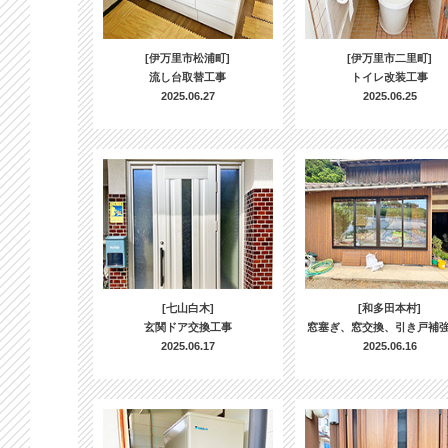
[伊万里市松浦町]
[伊万里市二里町]
流し台取替工事
トイレ改装工事
2025.06.27
2025.06.25
[七山白木]
[和多田本村]
玄関ドア交換工事
窓塞ぎ、窓交換、引き戸補
2025.06.17
2025.06.16