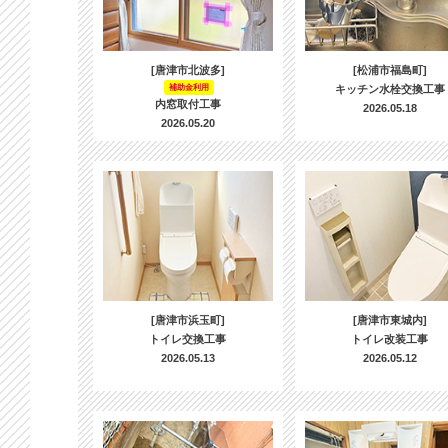
[唐津市北波多]
[松浦市福島町]
補助金利用
キッチン水栓交換工事
内窓取付工事
2026.05.18
2026.05.20
[唐津市浜玉町]
[唐津市東城内]
トイレ交換工事
トイレ改装工事
2026.05.13
2026.05.12