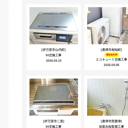
[伊万里市山代町]
[唐津市相知町]
IH交換工事
補助金利用
エコキュート交換工事
2026.04.10
2026.04.08
[伊万里市二里]
[唐津市西唐津]
IH交換工事
浴室水栓取替工事