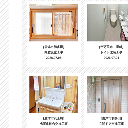
[唐津市和多田]
[伊万里市二里町]
内窓設置工事
トイレ改装工事
2026.07.03
2026.07.01
[唐津市浜玉町]
[唐津市和多田]
洗面化粧台交換工事
玄関ドア交換工事