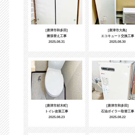
[唐津市和多田]
[唐津市大島]
襖張替え工事
エコキュート交換工事
2025.08.31
2025.08.30
[唐津市材木町]
[唐津市和多田]
トイレ改装工事
石油ボイラー取替工事
2025.08.23
2025.08.22