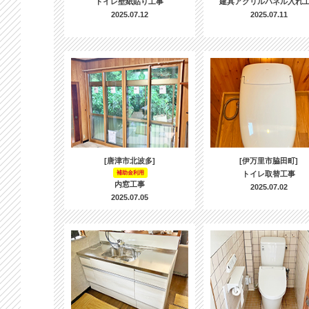
トイレ壁紙貼り工事
建具アクリルパネル入れ
2025.07.12
2025.07.11
[唐津市北波多]
[伊万里市脇田町]
補助金利用
トイレ取替工事
内窓工事
2025.07.02
2025.07.05