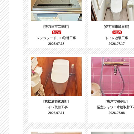
[伊万里市二里町]
[伊万里市脇田町]
NEW
NEW
レンジフード、IH取替工事
トイレ改装工事
2026.07.18
2026.07.17
[東松浦郡玄海町]
[唐津市和多田]
トイレ取替工事
浴室シャワー水栓取替工
2026.07.11
2026.07.08