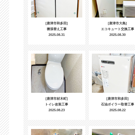
[唐津市和多田]
[唐津市大島]
襖張替え工事
エコキュート交換工事
2025.08.31
2025.08.30
[唐津市材木町]
[唐津市和多田]
トイレ改装工事
石油ボイラー取替工事
2025.08.23
2025.08.22