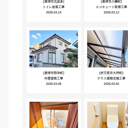
[唐津市北波多]
[唐津市八幡町]
トイレ改装工事
エコキュート取替工事
2026.03.14
2026.03.13
[唐津市西寺町]
[伊万里市大坪町]
外壁塗装工事
テラス屋根交換工事
2026.03.06
2026.03.02