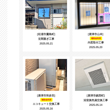
[松浦市鷹島町]
[唐津市山本]
玄関塞ぎ工事
補助金利用
内窓取付工事
2025.05.21
2025.05.20
[唐津市和多田]
[唐津市鎮西町]
補助金利用
浴室換気扇交換工事
エコキュート交換工事
2025.05.14
2025.05.16