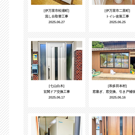
[伊万里市松浦町]
[伊万里市二里町]
流し台取替工事
トイレ改装工事
2025.06.27
2025.06.25
[七山白木]
[和多田本村]
玄関ドア交換工事
窓塞ぎ、窓交換、引き戸補
2025.06.17
2025.06.16