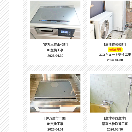
[伊万里市山代町]
[唐津市相知町]
IH交換工事
補助金利用
エコキュート交換工事
2026.04.10
2026.04.08
[伊万里市二里]
[唐津市西唐津]
IH交換工事
浴室水栓取替工事
2026.04.01
2026.03.30