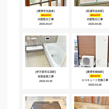
[唐津市北波多]
[松浦市志佐町]
補助金利用
補助金利用
内窓取付工事
内窓取付工事
2025.04.07
2025.04.06
[伊万里市立花町]
[唐津市相知町]
浴室改装工事
補助金利用
エコキュート交換工事
2025.03.30
2025.03.28