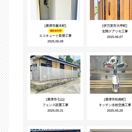
[唐津市厳木町]
[伊万里市大坪町]
補助金利用
玄関ドアリモ工事
エコキュート取替工事
2025.06.07
2025.06.08
[唐津市七山]
[唐津市松南町]
フェンス設置工事
キッチン水栓交換工事
2025.05.31
2025.05.28