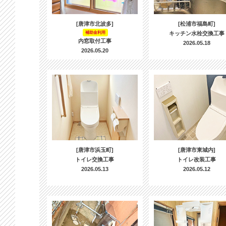
[唐津市北波多]
[松浦市福島町]
補助金利用
キッチン水栓交換工事
内窓取付工事
2026.05.18
2026.05.20
[唐津市浜玉町]
[唐津市東城内]
トイレ交換工事
トイレ改装工事
2026.05.13
2026.05.12