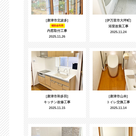
[唐津市北波多]
[伊万里市大坪町]
補助金利用
浴室改装工事
内窓取付工事
2025.11.24
2025.11.26
[唐津市和多田]
[唐津市山本]
キッチン改修工事
トイレ交換工事
2025.11.15
2025.11.14