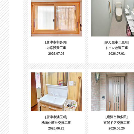
[唐津市和多田]
[伊万里市二里町]
内窓設置工事
トイレ改装工事
2026.07.03
2026.07.01
[唐津市浜玉町]
[唐津市和多田]
洗面化粧台交換工事
玄関ドア交換工事
2026.06.23
2026.06.20