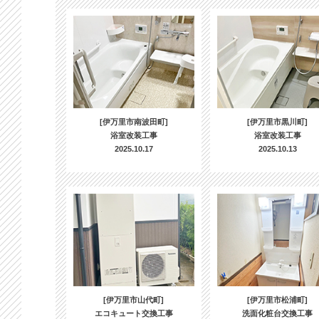
[伊万里市南波田町]
[伊万里市黒川町]
浴室改装工事
浴室改装工事
2025.10.17
2025.10.13
[伊万里市山代町]
[伊万里市松浦町]
エコキュート交換工事
洗面化粧台交換工事