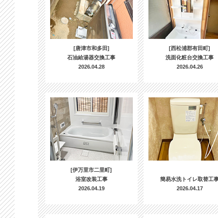
[唐津市和多田]
[西松浦郡有田町]
石油給湯器交換工事
洗面化粧台交換工事
2026.04.28
2026.04.26
[伊万里市二里町]
浴室改装工事
簡易水洗トイレ取替工
2026.04.19
2026.04.17