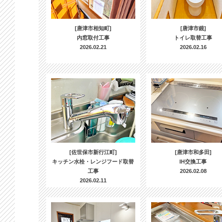
[唐津市相知町]
[唐津市鏡]
内窓取付工事
トイレ取替工事
2026.02.21
2026.02.16
[佐世保市新行江町]
[唐津市和多田]
キッチン水栓・レンジフード取替
IH交換工事
工事
2026.02.08
2026.02.11