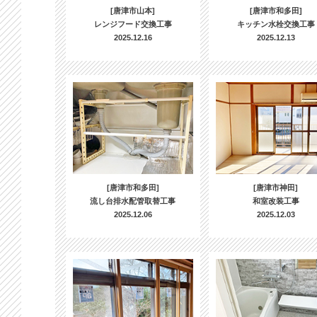
[唐津市山本]
[唐津市和多田]
レンジフード交換工事
キッチン水栓交換工事
2025.12.16
2025.12.13
[唐津市和多田]
[唐津市神田]
流し台排水配管取替工事
和室改装工事
2025.12.06
2025.12.03