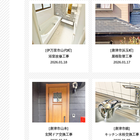
[伊万里市山代町]
[唐津市浜玉町]
浴室改修工事
屋根取替工事
2026.01.18
2026.01.17
[唐津市山本]
[唐津市鏡]
玄関ドア交換工事
キッチン水栓交換工事