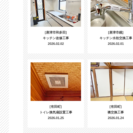
[唐津市和多田]
[唐津市鏡]
キッチン改修工事
キッチン水栓交換工事
2026.02.02
2026.02.01
[有田町]
[有田町]
トイレ換気扇設置工事
襖交換工事
2026.01.25
2026.01.24