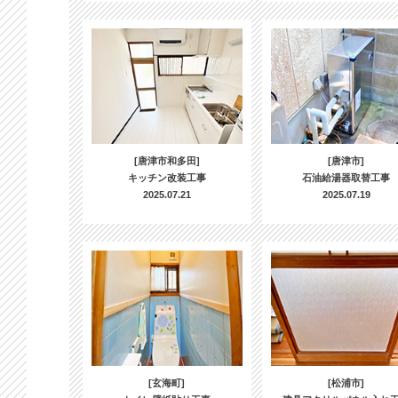
[唐津市和多田]
[唐津市]
キッチン改装工事
石油給湯器取替工事
2025.07.21
2025.07.19
[玄海町]
[松浦市]