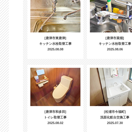
[唐津市東唐津]
[唐津市菜畑]
キッチン水栓取替工事
キッチン水栓取替工事
2025.08.08
2025.08.06
[唐津市和多田]
[松浦市今福町]
トイレ取替工事
洗面化粧台交換工事
2025.08.02
2025.07.30