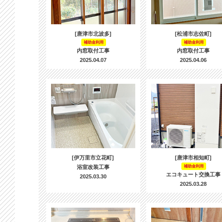
[唐津市北波多]
[松浦市志佐町]
補助金利用
補助金利用
内窓取付工事
内窓取付工事
2025.04.07
2025.04.06
[伊万里市立花町]
[唐津市相知町]
浴室改装工事
補助金利用
エコキュート交換工事
2025.03.30
2025.03.28