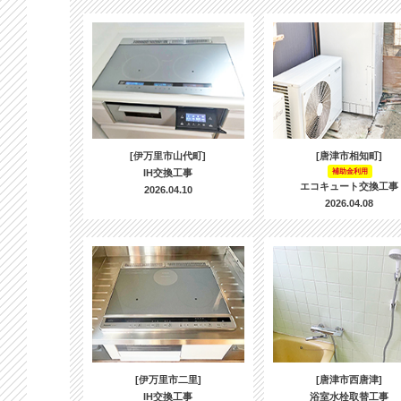
[伊万里市山代町]
[唐津市相知町]
IH交換工事
補助金利用
エコキュート交換工事
2026.04.10
2026.04.08
[伊万里市二里]
[唐津市西唐津]
IH交換工事
浴室水栓取替工事