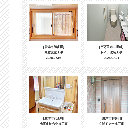
[唐津市和多田]
[伊万里市二里町]
内窓設置工事
トイレ改装工事
2026.07.03
2026.07.01
[唐津市浜玉町]
[唐津市和多田]
洗面化粧台交換工事
玄関ドア交換工事