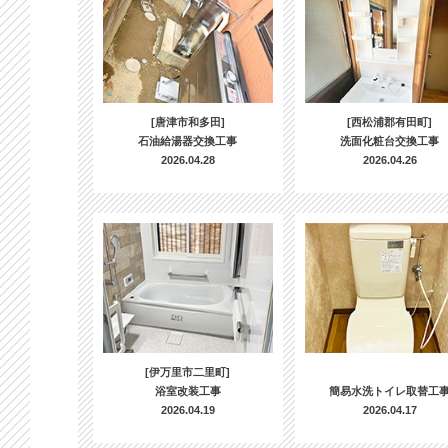
[唐津市和多田]
[西松浦郡有田町]
石油給湯器交換工事
洗面化粧台交換工事
2026.04.28
2026.04.26
[伊万里市二里町]
浴室改装工事
簡易水洗トイレ取替工
2026.04.19
2026.04.17