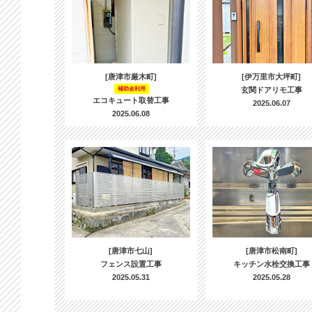
[唐津市厳木町]
[伊万里市大坪町]
補助金利用
玄関ドアリモ工事
エコキュート取替工事
2025.06.07
2025.06.08
[唐津市七山]
[唐津市松南町]
フェンス設置工事
キッチン水栓交換工事
2025.05.31
2025.05.28