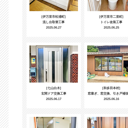
[伊万里市松浦町]
[伊万里市二里町]
流し台取替工事
トイレ改装工事
2025.06.27
2025.06.25
[七山白木]
[和多田本村]
玄関ドア交換工事
窓塞ぎ、窓交換、引き戸補
2025.06.17
2025.06.16