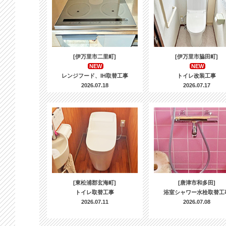
[伊万里市二里町]
[伊万里市脇田町]
NEW
NEW
レンジフード、IH取替工事
トイレ改装工事
2026.07.18
2026.07.17
[東松浦郡玄海町]
[唐津市和多田]
トイレ取替工事
浴室シャワー水栓取替工
2026.07.11
2026.07.08