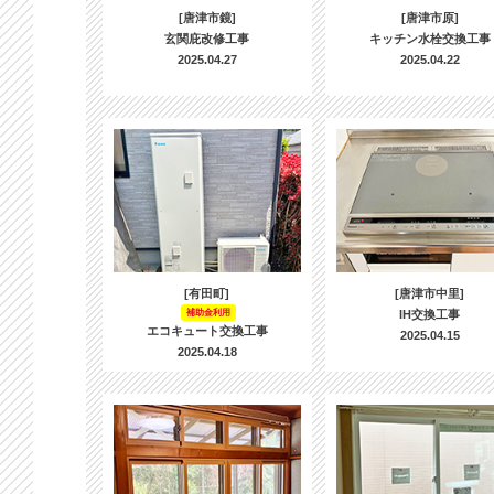
[唐津市鏡]
[唐津市原]
玄関庇改修工事
キッチン水栓交換工事
2025.04.27
2025.04.22
[有田町]
[唐津市中里]
補助金利用
IH交換工事
エコキュート交換工事
2025.04.15
2025.04.18