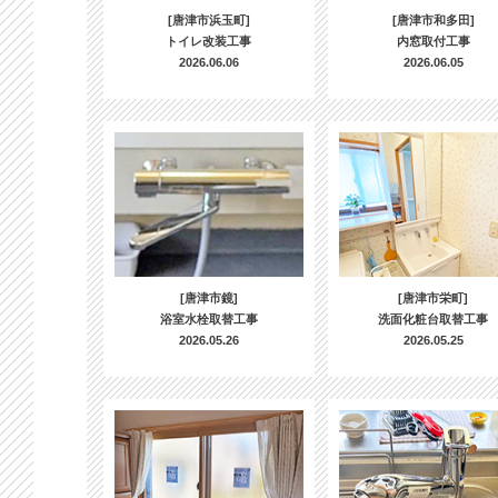
[唐津市浜玉町]
[唐津市和多田]
トイレ改装工事
内窓取付工事
2026.06.06
2026.06.05
[唐津市鏡]
[唐津市栄町]
浴室水栓取替工事
洗面化粧台取替工事
2026.05.26
2026.05.25