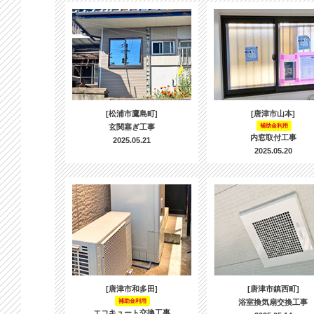
[松浦市鷹島町]
[唐津市山本]
玄関塞ぎ工事
補助金利用
内窓取付工事
2025.05.21
2025.05.20
[唐津市和多田]
[唐津市鎮西町]
補助金利用
浴室換気扇交換工事
エコキュート交換工事