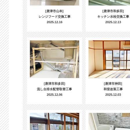
[唐津市山本]
[唐津市和多田]
レンジフード交換工事
キッチン水栓交換工事
2025.12.16
2025.12.13
[唐津市和多田]
[唐津市神田]
流し台排水配管取替工事
和室改装工事
2025.12.06
2025.12.03