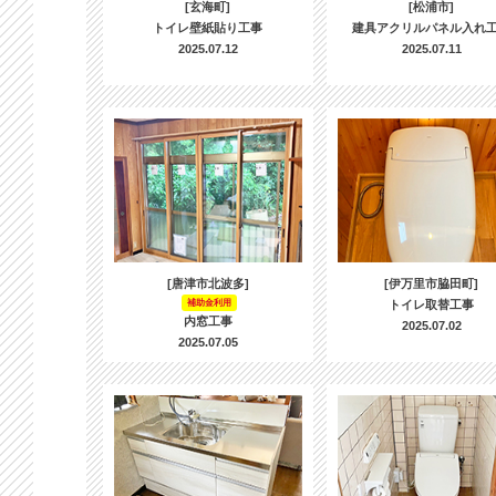
[玄海町]
[松浦市]
トイレ壁紙貼り工事
建具アクリルパネル入れ
2025.07.12
2025.07.11
[唐津市北波多]
[伊万里市脇田町]
補助金利用
トイレ取替工事
内窓工事
2025.07.02
2025.07.05