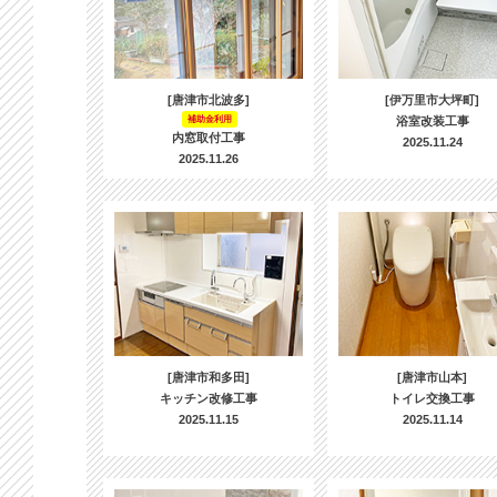
[唐津市北波多]
[伊万里市大坪町]
補助金利用
浴室改装工事
内窓取付工事
2025.11.24
2025.11.26
[唐津市和多田]
[唐津市山本]
キッチン改修工事
トイレ交換工事
2025.11.15
2025.11.14