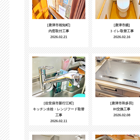
[唐津市相知町]
[唐津市鏡]
内窓取付工事
トイレ取替工事
2026.02.21
2026.02.16
[佐世保市新行江町]
[唐津市和多田]
キッチン水栓・レンジフード取替
IH交換工事
工事
2026.02.08
2026.02.11