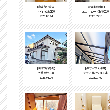
[唐津市北波多]
[唐津市八幡町]
トイレ改装工事
エコキュート取替工事
2026.03.14
2026.03.13
[唐津市西寺町]
[伊万里市大坪町]
外壁塗装工事
テラス屋根交換工事
2026.03.06
2026.03.02