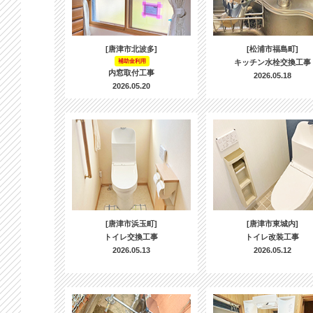
[唐津市北波多]
[松浦市福島町]
補助金利用
キッチン水栓交換工事
内窓取付工事
2026.05.18
2026.05.20
[唐津市浜玉町]
[唐津市東城内]
トイレ交換工事
トイレ改装工事
2026.05.13
2026.05.12