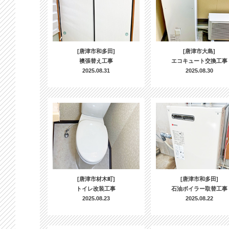
[唐津市和多田]
[唐津市大島]
襖張替え工事
エコキュート交換工事
2025.08.31
2025.08.30
[唐津市材木町]
[唐津市和多田]
トイレ改装工事
石油ボイラー取替工事
2025.08.23
2025.08.22