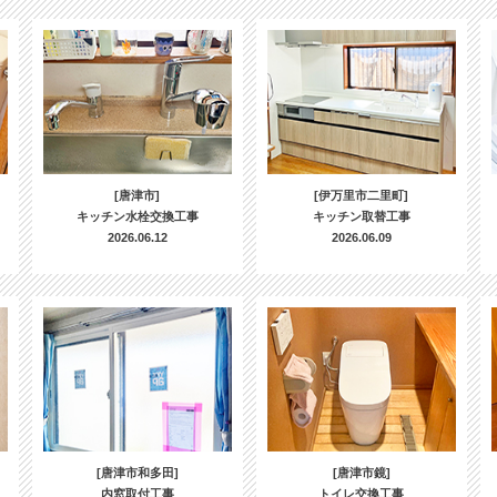
[唐津市]
[伊万里市二里町]
キッチン水栓交換工事
キッチン取替工事
2026.06.12
2026.06.09
[唐津市和多田]
[唐津市鏡]
内窓取付工事
トイレ交換工事