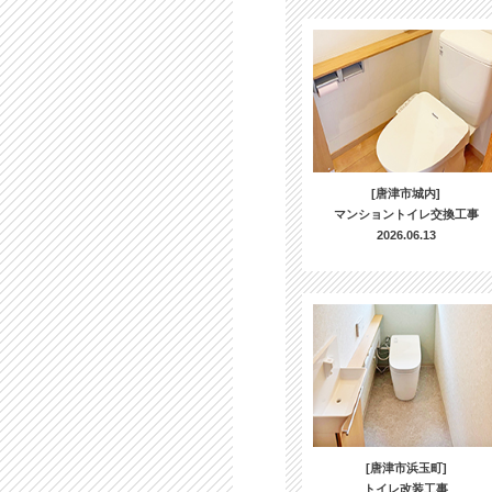
[唐津市城内]
マンショントイレ交換工事
2026.06.13
[唐津市浜玉町]
トイレ改装工事