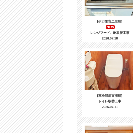
[伊万里市二里町]
NEW
レンジフード、IH取替工事
2026.07.18
[東松浦郡玄海町]
トイレ取替工事
2026.07.11