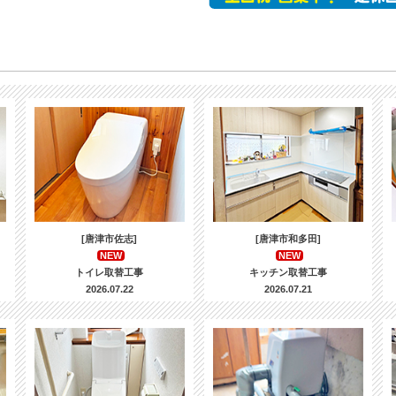
[唐津市佐志]
[唐津市和多田]
NEW
NEW
トイレ取替工事
キッチン取替工事
2026.07.22
2026.07.21