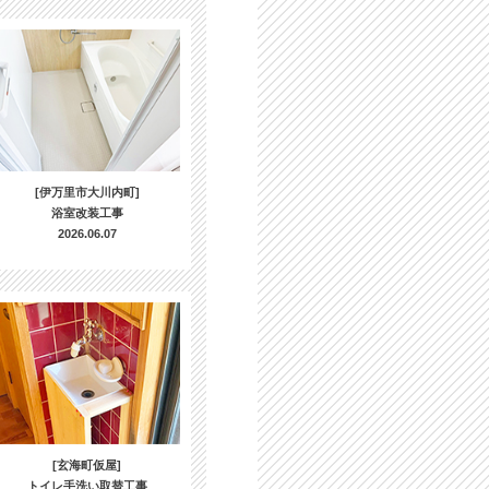
[伊万里市大川内町]
浴室改装工事
2026.06.07
[玄海町仮屋]
トイレ手洗い取替工事