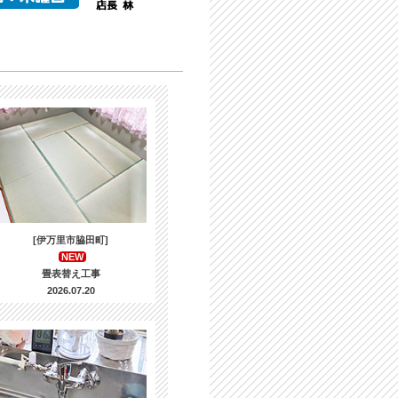
[伊万里市脇田町]
NEW
畳表替え工事
2026.07.20