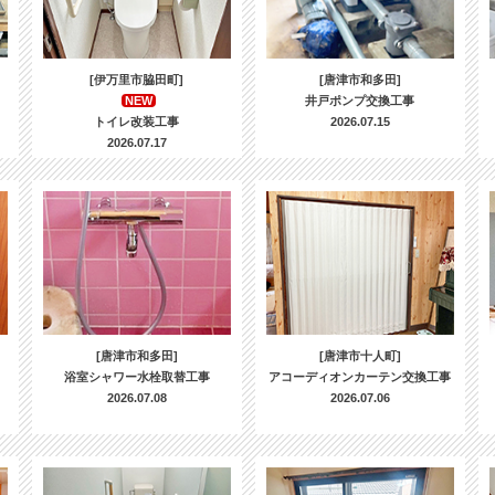
[伊万里市脇田町]
[唐津市和多田]
NEW
井戸ポンプ交換工事
トイレ改装工事
2026.07.15
2026.07.17
[唐津市和多田]
[唐津市十人町]
浴室シャワー水栓取替工事
アコーディオンカーテン交換工事
2026.07.08
2026.07.06