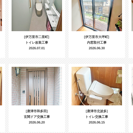
[伊万里市二里町]
[伊万里市大坪町]
トイレ改装工事
内窓取付工事
2026.07.01
2026.06.30
[唐津市和多田]
[唐津市北波多]
玄関ドア交換工事
トイレ交換工事
2026.06.20
2026.06.15