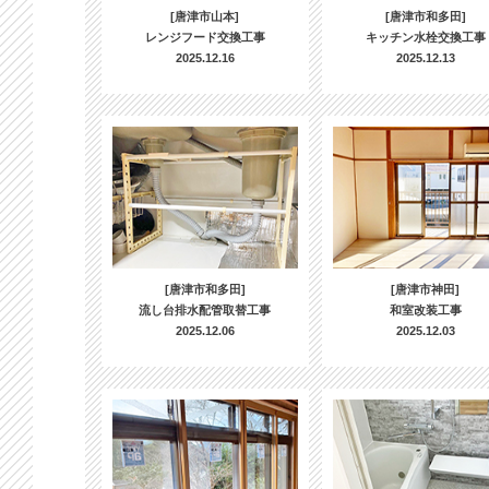
[唐津市山本]
[唐津市和多田]
レンジフード交換工事
キッチン水栓交換工事
2025.12.16
2025.12.13
[唐津市和多田]
[唐津市神田]
流し台排水配管取替工事
和室改装工事
2025.12.06
2025.12.03