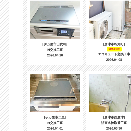
[伊万里市山代町]
[唐津市相知町]
IH交換工事
補助金利用
エコキュート交換工事
2026.04.10
2026.04.08
[伊万里市二里]
[唐津市西唐津]
IH交換工事
浴室水栓取替工事
2026.04.01
2026.03.30