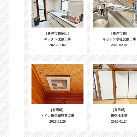
[唐津市和多田]
[唐津市鏡]
キッチン改修工事
キッチン水栓交換工事
2026.02.02
2026.02.01
[有田町]
[有田町]
トイレ換気扇設置工事
襖交換工事
2026.01.25
2026.01.24