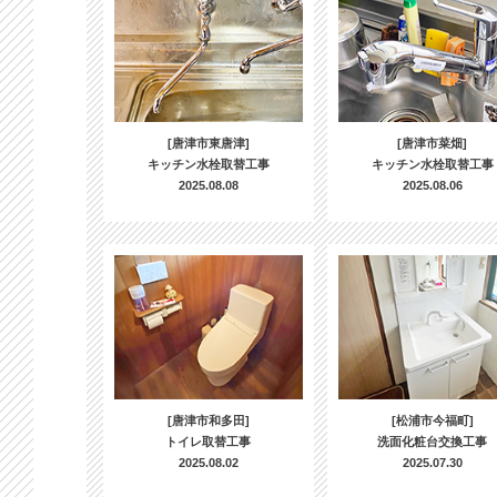
[唐津市東唐津]
[唐津市菜畑]
キッチン水栓取替工事
キッチン水栓取替工事
2025.08.08
2025.08.06
[唐津市和多田]
[松浦市今福町]
トイレ取替工事
洗面化粧台交換工事
2025.08.02
2025.07.30