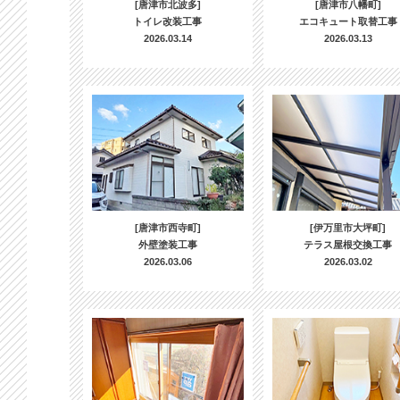
[唐津市北波多]
[唐津市八幡町]
トイレ改装工事
エコキュート取替工事
2026.03.14
2026.03.13
[唐津市西寺町]
[伊万里市大坪町]
外壁塗装工事
テラス屋根交換工事
2026.03.06
2026.03.02