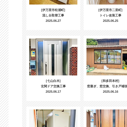
[伊万里市松浦町]
[伊万里市二里町]
流し台取替工事
トイレ改装工事
2025.06.27
2025.06.25
[七山白木]
[和多田本村]
玄関ドア交換工事
窓塞ぎ、窓交換、引き戸補
2025.06.17
2025.06.16