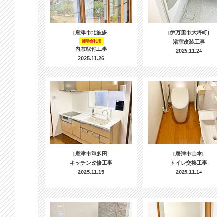
[唐津市北波多]
[伊万里市大坪町]
補助金利用
浴室改装工事
内窓取付工事
2025.11.24
2025.11.26
[唐津市和多田]
[唐津市山本]
キッチン改修工事
トイレ交換工事
2025.11.15
2025.11.14