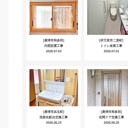
[唐津市和多田]
[伊万里市二里町]
内窓設置工事
トイレ改装工事
2026.07.03
2026.07.01
[唐津市浜玉町]
[唐津市和多田]
洗面化粧台交換工事
玄関ドア交換工事
2026.06.23
2026.06.20