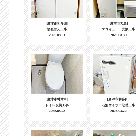
[唐津市和多田]
[唐津市大島]
襖張替え工事
エコキュート交換工事
2025.08.31
2025.08.30
[唐津市材木町]
[唐津市和多田]
トイレ改装工事
石油ボイラー取替工事
2025.08.23
2025.08.22