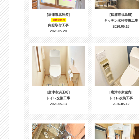
[唐津市北波多]
[松浦市福島町]
補助金利用
キッチン水栓交換工事
内窓取付工事
2026.05.18
2026.05.20
[唐津市浜玉町]
[唐津市東城内]
トイレ交換工事
トイレ改装工事
2026.05.13
2026.05.12