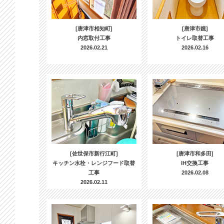
[唐津市相知町]
[唐津市鏡]
内窓取付工事
トイレ取替工事
2026.02.21
2026.02.16
[佐世保市新行江町]
[唐津市和多田]
キッチン水栓・レンジフード取替
IH交換工事
工事
2026.02.08
2026.02.11