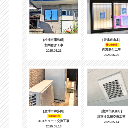
[松浦市鷹島町]
[唐津市山本]
玄関塞ぎ工事
補助金利用
内窓取付工事
2025.05.21
2025.05.20
[唐津市和多田]
[唐津市鎮西町]
補助金利用
浴室換気扇交換工事
エコキュート交換工事
2025.05.14
2025.05.16