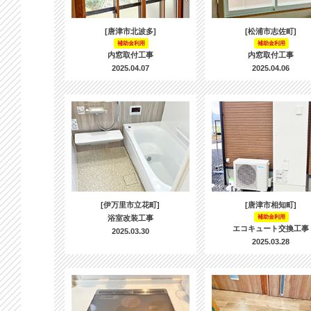
[唐津市北波多]
[松浦市志佐町]
補助金利用
補助金利用
内窓取付工事
内窓取付工事
2025.04.07
2025.04.06
[伊万里市立花町]
[唐津市相知町]
浴室改装工事
補助金利用
エコキュート交換工事
2025.03.30
2025.03.28