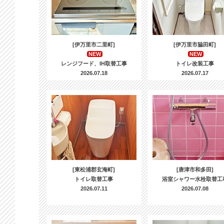
[伊万里市二里町]
[伊万里市脇田町]
NEW
NEW
レンジフード、IH取替工事
トイレ改装工事
2026.07.18
2026.07.17
[東松浦郡玄海町]
[唐津市和多田]
トイレ取替工事
浴室シャワー水栓取替工
2026.07.11
2026.07.08