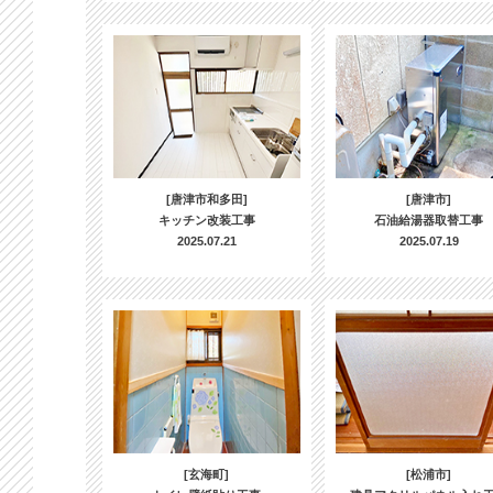
[唐津市和多田]
[唐津市]
キッチン改装工事
石油給湯器取替工事
2025.07.21
2025.07.19
[玄海町]
[松浦市]