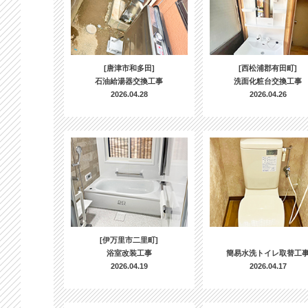
[唐津市和多田]
[西松浦郡有田町]
石油給湯器交換工事
洗面化粧台交換工事
2026.04.28
2026.04.26
[伊万里市二里町]
浴室改装工事
簡易水洗トイレ取替工
2026.04.19
2026.04.17