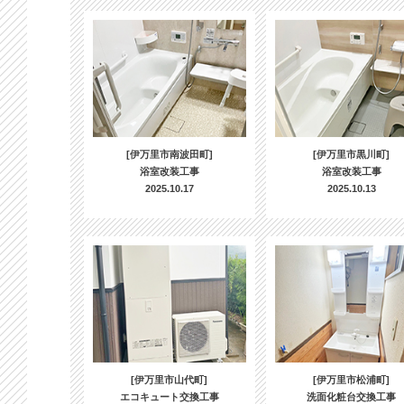
[伊万里市南波田町]
[伊万里市黒川町]
浴室改装工事
浴室改装工事
2025.10.17
2025.10.13
[伊万里市山代町]
[伊万里市松浦町]
エコキュート交換工事
洗面化粧台交換工事