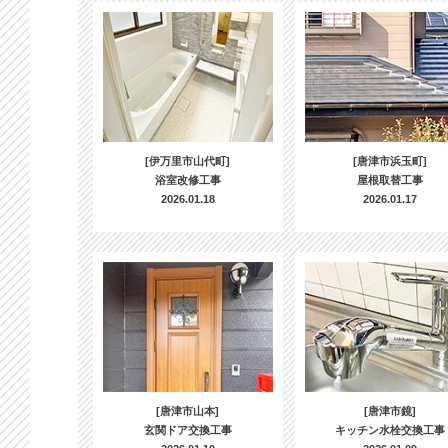
[伊万里市山代町]
[唐津市浜玉町]
浴室改修工事
屋根取替工事
2026.01.18
2026.01.17
[唐津市山本]
[唐津市鏡]
玄関ドア交換工事
キッチン水栓交換工事