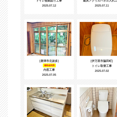
トイレ壁紙貼り工事
建具アクリルパネル入れ
2025.07.12
2025.07.11
[唐津市北波多]
[伊万里市脇田町]
補助金利用
トイレ取替工事
内窓工事
2025.07.02
2025.07.05