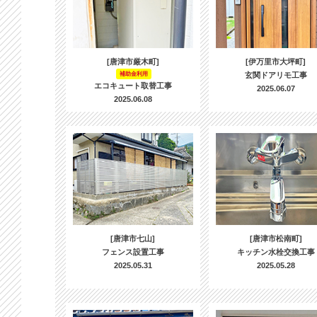
[唐津市厳木町]
[伊万里市大坪町]
補助金利用
玄関ドアリモ工事
エコキュート取替工事
2025.06.07
2025.06.08
[唐津市七山]
[唐津市松南町]
フェンス設置工事
キッチン水栓交換工事
2025.05.31
2025.05.28