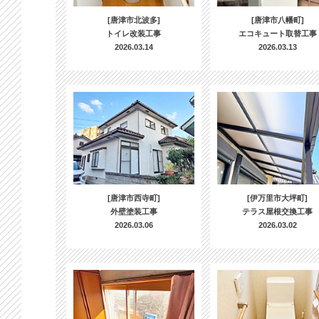
[唐津市北波多]
[唐津市八幡町]
トイレ改装工事
エコキュート取替工事
2026.03.14
2026.03.13
[唐津市西寺町]
[伊万里市大坪町]
外壁塗装工事
テラス屋根交換工事
2026.03.06
2026.03.02