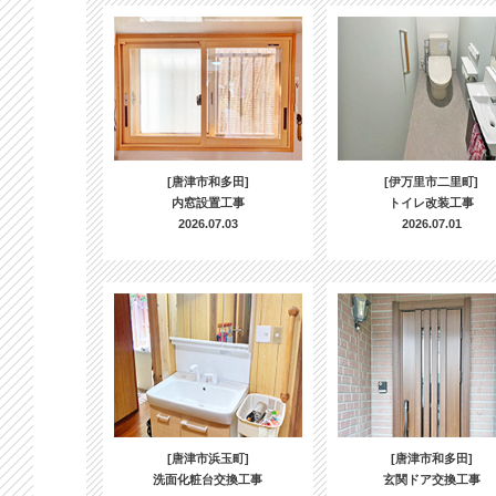
[唐津市和多田]
[伊万里市二里町]
内窓設置工事
トイレ改装工事
2026.07.03
2026.07.01
[唐津市浜玉町]
[唐津市和多田]
洗面化粧台交換工事
玄関ドア交換工事