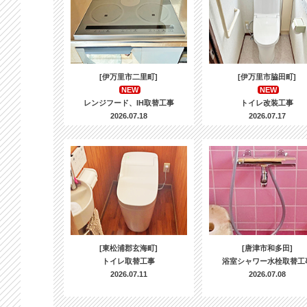
[伊万里市二里町]
[伊万里市脇田町]
NEW
NEW
レンジフード、IH取替工事
トイレ改装工事
2026.07.18
2026.07.17
[東松浦郡玄海町]
[唐津市和多田]
トイレ取替工事
浴室シャワー水栓取替工
2026.07.11
2026.07.08