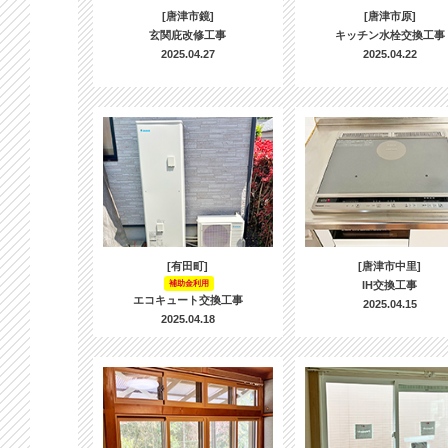
[唐津市鏡]
[唐津市原]
玄関庇改修工事
キッチン水栓交換工事
2025.04.27
2025.04.22
[有田町]
[唐津市中里]
補助金利用
IH交換工事
エコキュート交換工事
2025.04.15
2025.04.18