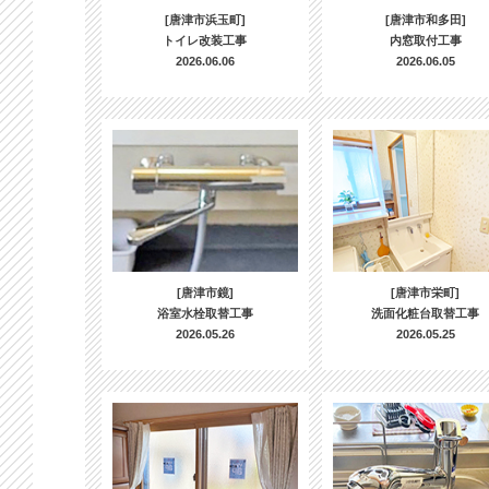
[唐津市浜玉町]
[唐津市和多田]
トイレ改装工事
内窓取付工事
2026.06.06
2026.06.05
[唐津市鏡]
[唐津市栄町]
浴室水栓取替工事
洗面化粧台取替工事
2026.05.26
2026.05.25