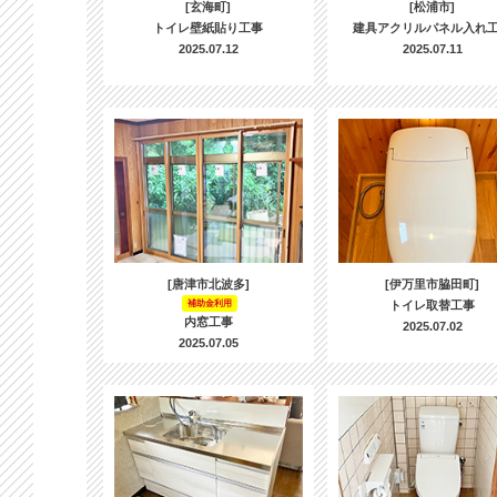
[玄海町]
[松浦市]
トイレ壁紙貼り工事
建具アクリルパネル入れ
2025.07.12
2025.07.11
[唐津市北波多]
[伊万里市脇田町]
補助金利用
トイレ取替工事
内窓工事
2025.07.02
2025.07.05