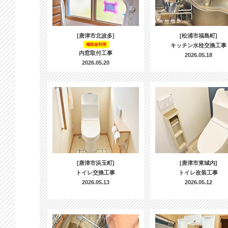
[唐津市北波多]
[松浦市福島町]
補助金利用
キッチン水栓交換工事
内窓取付工事
2026.05.18
2026.05.20
[唐津市浜玉町]
[唐津市東城内]
トイレ交換工事
トイレ改装工事
2026.05.13
2026.05.12