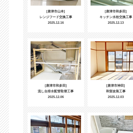
[唐津市山本]
[唐津市和多田]
レンジフード交換工事
キッチン水栓交換工事
2025.12.16
2025.12.13
[唐津市和多田]
[唐津市神田]
流し台排水配管取替工事
和室改装工事
2025.12.06
2025.12.03