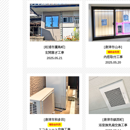
[松浦市鷹島町]
[唐津市山本]
玄関塞ぎ工事
補助金利用
内窓取付工事
2025.05.21
2025.05.20
[唐津市和多田]
[唐津市鎮西町]
補助金利用
浴室換気扇交換工事
エコキュート交換工事