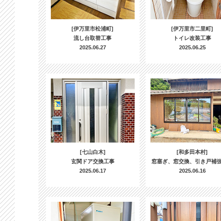
[伊万里市松浦町]
[伊万里市二里町]
流し台取替工事
トイレ改装工事
2025.06.27
2025.06.25
[七山白木]
[和多田本村]
玄関ドア交換工事
窓塞ぎ、窓交換、引き戸補
2025.06.17
2025.06.16