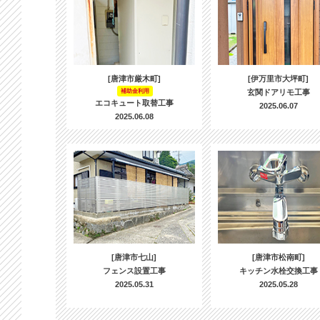
[唐津市厳木町]
[伊万里市大坪町]
補助金利用
玄関ドアリモ工事
エコキュート取替工事
2025.06.07
2025.06.08
[唐津市七山]
[唐津市松南町]
フェンス設置工事
キッチン水栓交換工事
2025.05.31
2025.05.28