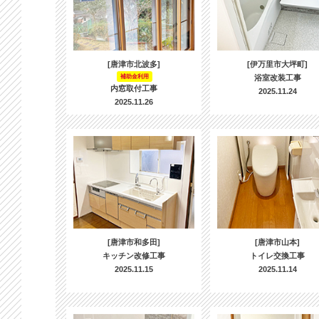
[唐津市北波多]
[伊万里市大坪町]
補助金利用
浴室改装工事
内窓取付工事
2025.11.24
2025.11.26
[唐津市和多田]
[唐津市山本]
キッチン改修工事
トイレ交換工事
2025.11.15
2025.11.14