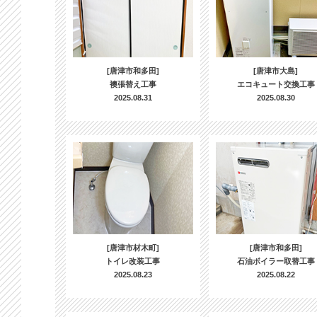
[唐津市和多田]
[唐津市大島]
襖張替え工事
エコキュート交換工事
2025.08.31
2025.08.30
[唐津市材木町]
[唐津市和多田]
トイレ改装工事
石油ボイラー取替工事
2025.08.23
2025.08.22