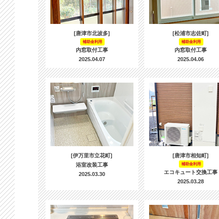
[唐津市北波多]
[松浦市志佐町]
補助金利用
補助金利用
内窓取付工事
内窓取付工事
2025.04.07
2025.04.06
[伊万里市立花町]
[唐津市相知町]
浴室改装工事
補助金利用
エコキュート交換工事
2025.03.30
2025.03.28