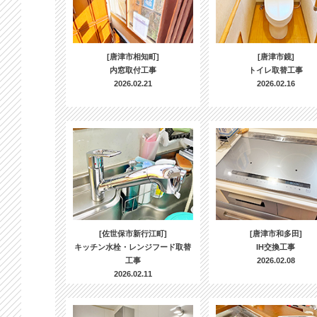
[唐津市相知町]
[唐津市鏡]
内窓取付工事
トイレ取替工事
2026.02.21
2026.02.16
[佐世保市新行江町]
[唐津市和多田]
キッチン水栓・レンジフード取替
IH交換工事
工事
2026.02.08
2026.02.11