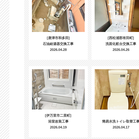
[唐津市和多田]
[西松浦郡有田町]
石油給湯器交換工事
洗面化粧台交換工事
2026.04.28
2026.04.26
[伊万里市二里町]
浴室改装工事
簡易水洗トイレ取替工
2026.04.19
2026.04.17