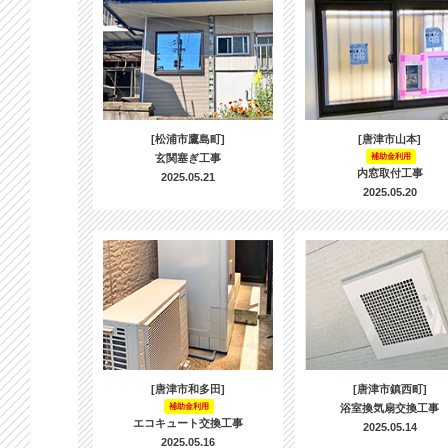
[松浦市鷹島町]
[唐津市山本]
玄関塞ぎ工事
補助金利用
内窓取付工事
2025.05.21
2025.05.20
[唐津市和多田]
[唐津市鎮西町]
補助金利用
浴室換気扇交換工事
エコキュート交換工事
2025.05.14
2025.05.16