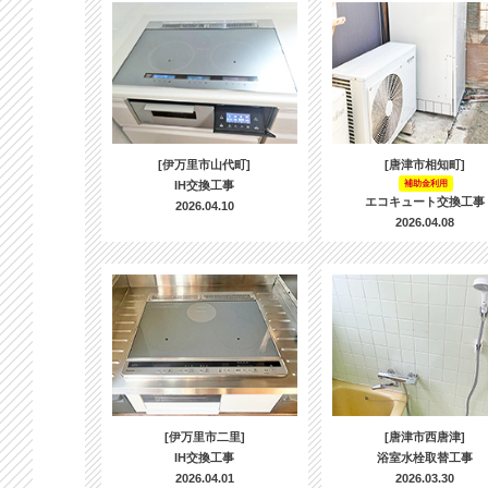
[伊万里市山代町]
[唐津市相知町]
IH交換工事
補助金利用
エコキュート交換工事
2026.04.10
2026.04.08
[伊万里市二里]
[唐津市西唐津]
IH交換工事
浴室水栓取替工事
2026.04.01
2026.03.30