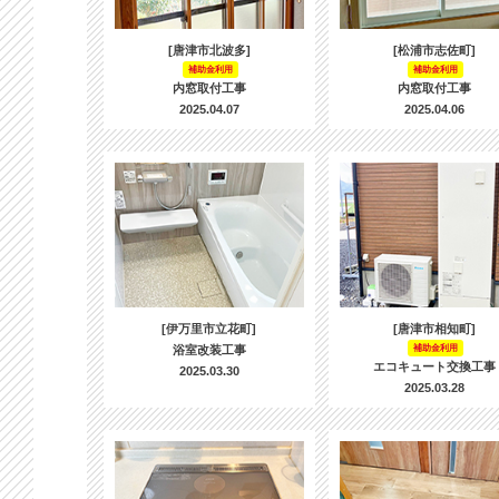
[唐津市北波多]
[松浦市志佐町]
補助金利用
補助金利用
内窓取付工事
内窓取付工事
2025.04.07
2025.04.06
[伊万里市立花町]
[唐津市相知町]
浴室改装工事
補助金利用
エコキュート交換工事
2025.03.30
2025.03.28