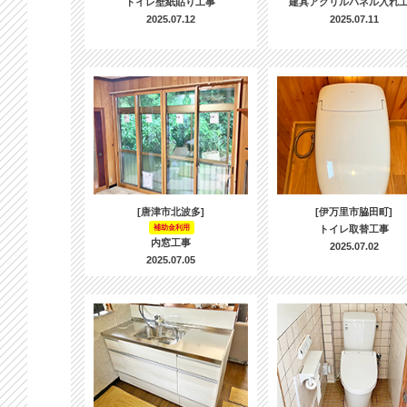
トイレ壁紙貼り工事
建具アクリルパネル入れ
2025.07.12
2025.07.11
[唐津市北波多]
[伊万里市脇田町]
補助金利用
トイレ取替工事
内窓工事
2025.07.02
2025.07.05