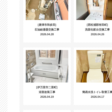
[唐津市和多田]
[西松浦郡有田町]
石油給湯器交換工事
洗面化粧台交換工事
2026.04.28
2026.04.26
[伊万里市二里町]
浴室改装工事
簡易水洗トイレ取替工
2026.04.19
2026.04.17