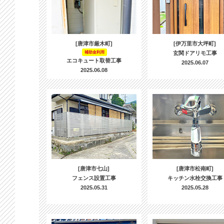
[唐津市厳木町]
[伊万里市大坪町]
補助金利用
玄関ドアリモ工事
エコキュート取替工事
2025.06.07
2025.06.08
[唐津市七山]
[唐津市松南町]
フェンス設置工事
キッチン水栓交換工事
2025.05.31
2025.05.28