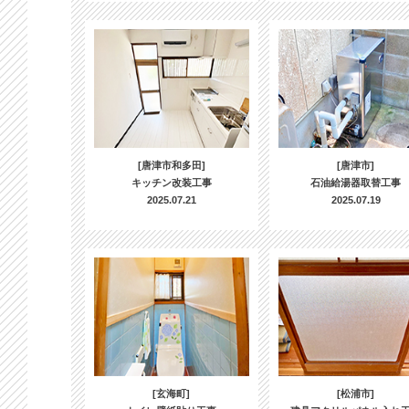
[唐津市和多田]
[唐津市]
キッチン改装工事
石油給湯器取替工事
2025.07.21
2025.07.19
[玄海町]
[松浦市]