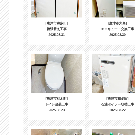
[唐津市和多田]
[唐津市大島]
襖張替え工事
エコキュート交換工事
2025.08.31
2025.08.30
[唐津市材木町]
[唐津市和多田]
トイレ改装工事
石油ボイラー取替工事
2025.08.23
2025.08.22