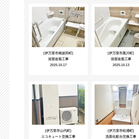
[伊万里市南波田町]
[伊万里市黒川町]
浴室改装工事
浴室改装工事
2025.10.17
2025.10.13
[伊万里市山代町]
[伊万里市松浦町]
エコキュート交換工事
洗面化粧台交換工事