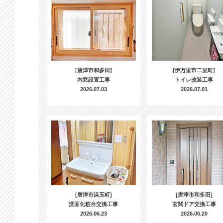
[唐津市和多田]
[伊万里市二里町]
内窓設置工事
トイレ改装工事
2026.07.03
2026.07.01
[唐津市浜玉町]
[唐津市和多田]
洗面化粧台交換工事
玄関ドア交換工事
2026.06.23
2026.06.20