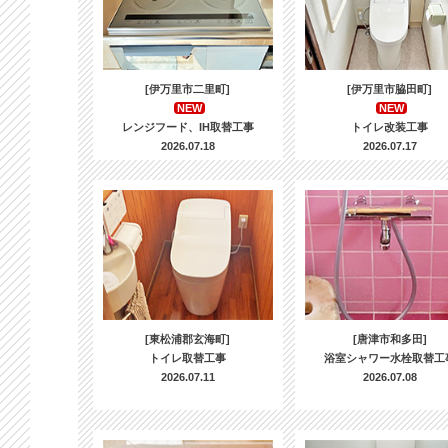
[伊万里市二里町]
[伊万里市脇田町]
NEW
NEW
レンジフード、IH取替工事
トイレ改装工事
2026.07.18
2026.07.17
[東松浦郡玄海町]
[唐津市和多田]
トイレ取替工事
浴室シャワー水栓取替工
2026.07.11
2026.07.08