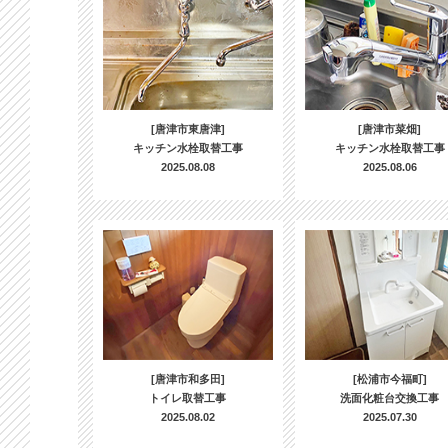
[唐津市東唐津]
[唐津市菜畑]
キッチン水栓取替工事
キッチン水栓取替工事
2025.08.08
2025.08.06
[唐津市和多田]
[松浦市今福町]
トイレ取替工事
洗面化粧台交換工事
2025.08.02
2025.07.30