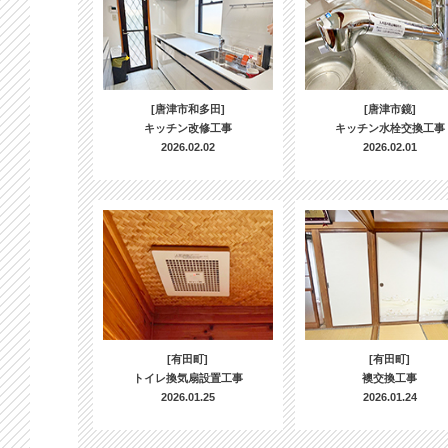
[唐津市和多田]
[唐津市鏡]
キッチン改修工事
キッチン水栓交換工事
2026.02.02
2026.02.01
[有田町]
[有田町]
トイレ換気扇設置工事
襖交換工事
2026.01.25
2026.01.24