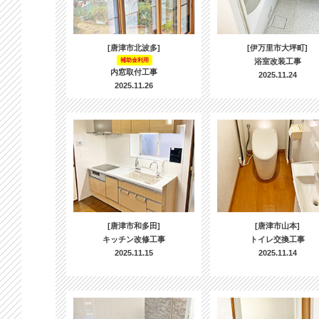
[唐津市北波多]
[伊万里市大坪町]
補助金利用
浴室改装工事
内窓取付工事
2025.11.24
2025.11.26
[唐津市和多田]
[唐津市山本]
キッチン改修工事
トイレ交換工事
2025.11.15
2025.11.14