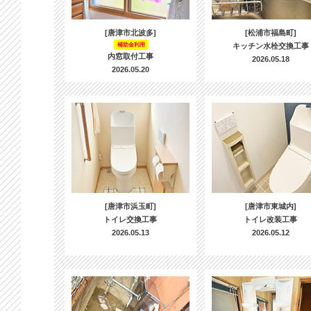
[唐津市北波多]
[松浦市福島町]
補助金利用
キッチン水栓交換工事
内窓取付工事
2026.05.18
2026.05.20
[唐津市浜玉町]
[唐津市東城内]
トイレ交換工事
トイレ改装工事
2026.05.13
2026.05.12