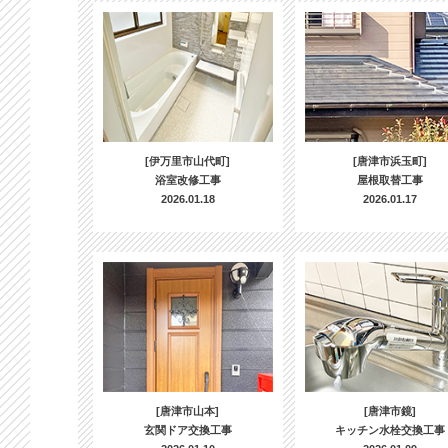
[伊万里市山代町]
[唐津市浜玉町]
浴室改修工事
屋根取替工事
2026.01.18
2026.01.17
[唐津市山本]
[唐津市鏡]
玄関ドア交換工事
キッチン水栓交換工事