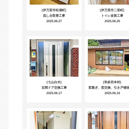
[伊万里市松浦町]
[伊万里市二里町]
流し台取替工事
トイレ改装工事
2025.06.27
2025.06.25
[七山白木]
[和多田本村]
玄関ドア交換工事
窓塞ぎ、窓交換、引き戸補
2025.06.17
2025.06.16