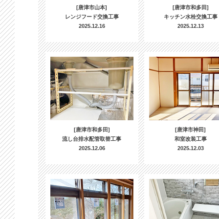
[唐津市山本]
[唐津市和多田]
レンジフード交換工事
キッチン水栓交換工事
2025.12.16
2025.12.13
[唐津市和多田]
[唐津市神田]
流し台排水配管取替工事
和室改装工事
2025.12.06
2025.12.03