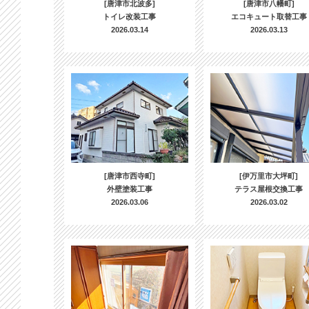
[唐津市北波多]
[唐津市八幡町]
トイレ改装工事
エコキュート取替工事
2026.03.14
2026.03.13
[唐津市西寺町]
[伊万里市大坪町]
外壁塗装工事
テラス屋根交換工事
2026.03.06
2026.03.02