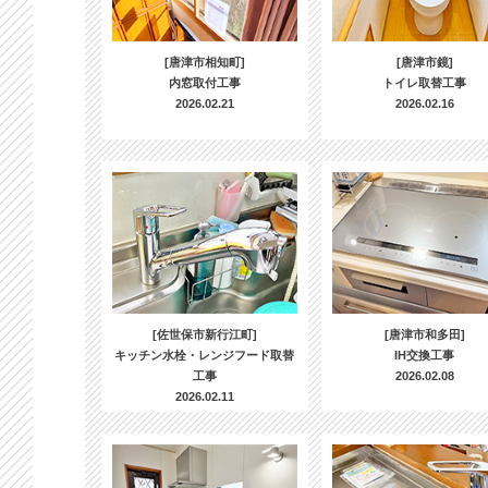
[唐津市相知町]
[唐津市鏡]
内窓取付工事
トイレ取替工事
2026.02.21
2026.02.16
[佐世保市新行江町]
[唐津市和多田]
キッチン水栓・レンジフード取替
IH交換工事
工事
2026.02.08
2026.02.11