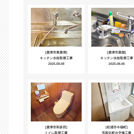
[唐津市東唐津]
[唐津市菜畑]
キッチン水栓取替工事
キッチン水栓取替工事
2025.08.08
2025.08.06
[唐津市和多田]
[松浦市今福町]
トイレ取替工事
洗面化粧台交換工事