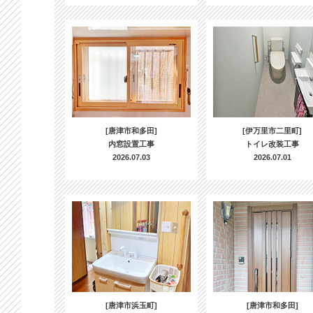
[唐津市和多田]
[伊万里市二里町]
内窓設置工事
トイレ改装工事
2026.07.03
2026.07.01
[唐津市浜玉町]
[唐津市和多田]