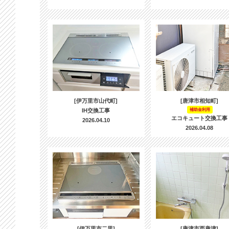
[伊万里市山代町]
[唐津市相知町]
IH交換工事
補助金利用
エコキュート交換工事
2026.04.10
2026.04.08
[伊万里市二里]
[唐津市西唐津]