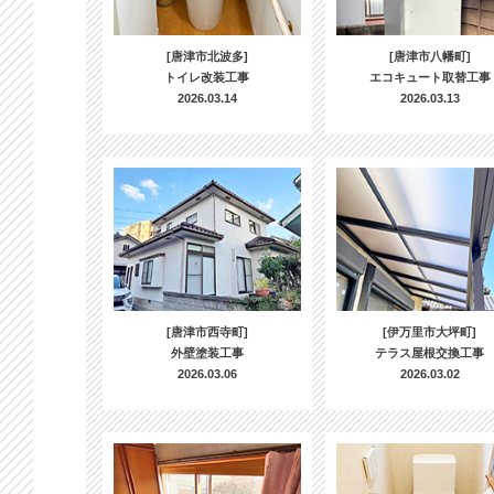
[唐津市北波多]
[唐津市八幡町]
トイレ改装工事
エコキュート取替工事
2026.03.14
2026.03.13
[唐津市西寺町]
[伊万里市大坪町]
外壁塗装工事
テラス屋根交換工事
2026.03.06
2026.03.02