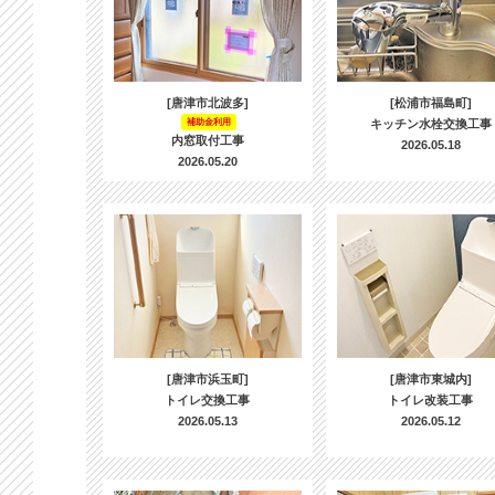
[唐津市北波多]
[松浦市福島町]
補助金利用
キッチン水栓交換工事
内窓取付工事
2026.05.18
2026.05.20
[唐津市浜玉町]
[唐津市東城内]
トイレ交換工事
トイレ改装工事
2026.05.13
2026.05.12