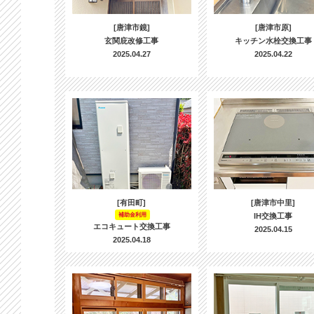
[唐津市鏡]
[唐津市原]
玄関庇改修工事
キッチン水栓交換工事
2025.04.27
2025.04.22
[有田町]
[唐津市中里]
補助金利用
IH交換工事
エコキュート交換工事
2025.04.15
2025.04.18