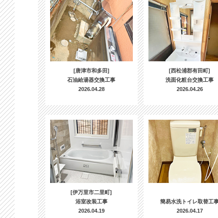
[唐津市和多田]
[西松浦郡有田町]
石油給湯器交換工事
洗面化粧台交換工事
2026.04.28
2026.04.26
[伊万里市二里町]
浴室改装工事
簡易水洗トイレ取替工
2026.04.19
2026.04.17