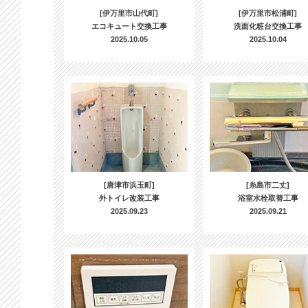
[伊万里市山代町]
[伊万里市松浦町]
エコキュート交換工事
洗面化粧台交換工事
2025.10.05
2025.10.04
[唐津市浜玉町]
[糸島市二丈]
外トイレ改装工事
浴室水栓取替工事
2025.09.23
2025.09.21