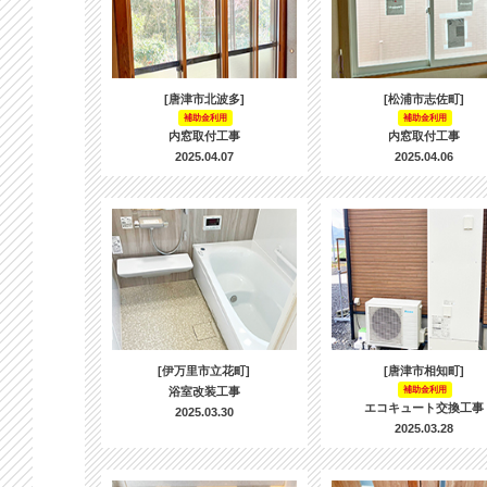
[唐津市北波多]
[松浦市志佐町]
補助金利用
補助金利用
内窓取付工事
内窓取付工事
2025.04.07
2025.04.06
[伊万里市立花町]
[唐津市相知町]
浴室改装工事
補助金利用
エコキュート交換工事
2025.03.30
2025.03.28