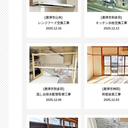
[唐津市山本]
[唐津市和多田]
レンジフード交換工事
キッチン水栓交換工事
2025.12.16
2025.12.13
[唐津市和多田]
[唐津市神田]
流し台排水配管取替工事
和室改装工事
2025.12.06
2025.12.03