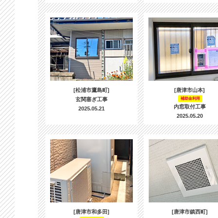
[松浦市鷹島町]
[唐津市山本]
玄関塞ぎ工事
補助金利用
内窓取付工事
2025.05.21
2025.05.20
[唐津市和多田]
[唐津市鎮西町]