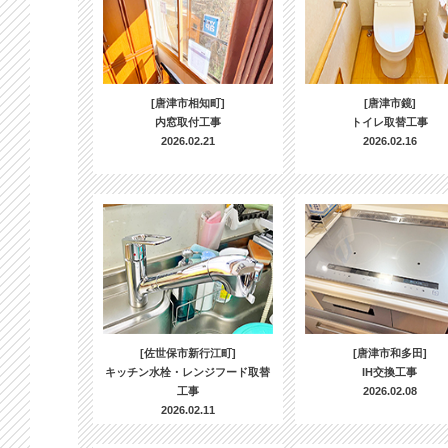
[唐津市相知町]
[唐津市鏡]
内窓取付工事
トイレ取替工事
2026.02.21
2026.02.16
[佐世保市新行江町]
[唐津市和多田]
キッチン水栓・レンジフード取替
IH交換工事
工事
2026.02.08
2026.02.11