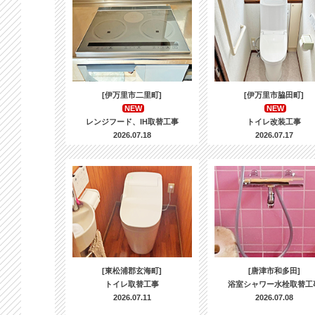
[伊万里市二里町]
[伊万里市脇田町]
NEW
NEW
レンジフード、IH取替工事
トイレ改装工事
2026.07.18
2026.07.17
[東松浦郡玄海町]
[唐津市和多田]
トイレ取替工事
浴室シャワー水栓取替工
2026.07.11
2026.07.08