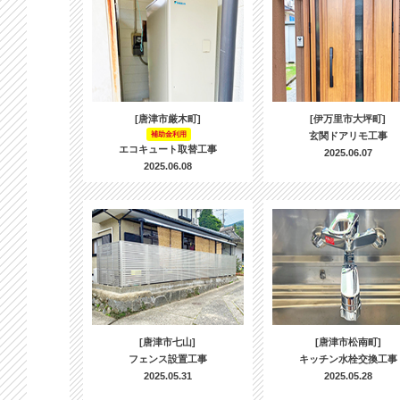
[唐津市厳木町]
[伊万里市大坪町]
補助金利用
玄関ドアリモ工事
エコキュート取替工事
2025.06.07
2025.06.08
[唐津市七山]
[唐津市松南町]
フェンス設置工事
キッチン水栓交換工事
2025.05.31
2025.05.28