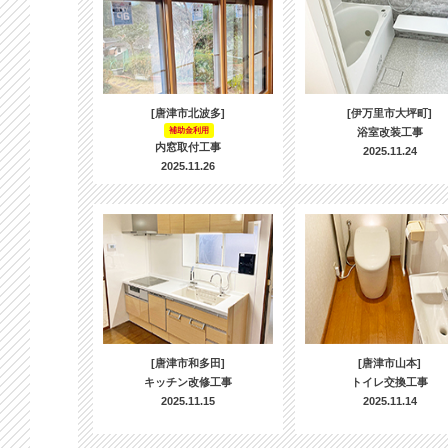
[唐津市北波多]
[伊万里市大坪町]
補助金利用
浴室改装工事
内窓取付工事
2025.11.24
2025.11.26
[唐津市和多田]
[唐津市山本]
キッチン改修工事
トイレ交換工事
2025.11.15
2025.11.14