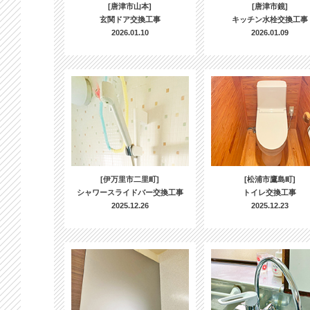
[唐津市山本]
[唐津市鏡]
玄関ドア交換工事
キッチン水栓交換工事
2026.01.10
2026.01.09
[伊万里市二里町]
[松浦市鷹島町]
シャワースライドバー交換工事
トイレ交換工事
2025.12.26
2025.12.23