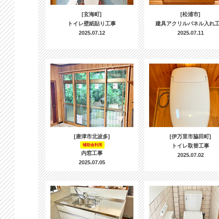
[玄海町]
[松浦市]
トイレ壁紙貼り工事
建具アクリルパネル入れ
2025.07.12
2025.07.11
[唐津市北波多]
[伊万里市脇田町]
補助金利用
トイレ取替工事
内窓工事
2025.07.02
2025.07.05