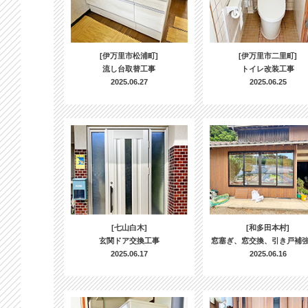
[伊万里市松浦町]
[伊万里市二里町]
流し台取替工事
トイレ改装工事
2025.06.27
2025.06.25
[七山白木]
[和多田本村]
玄関ドア交換工事
窓塞ぎ、窓交換、引き戸補
2025.06.17
2025.06.16