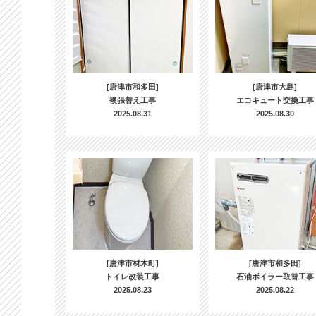
[唐津市和多田]
[唐津市大島]
襖張替え工事
エコキュート交換工事
2025.08.31
2025.08.30
[唐津市材木町]
[唐津市和多田]
トイレ改装工事
石油ボイラー取替工事
2025.08.23
2025.08.22