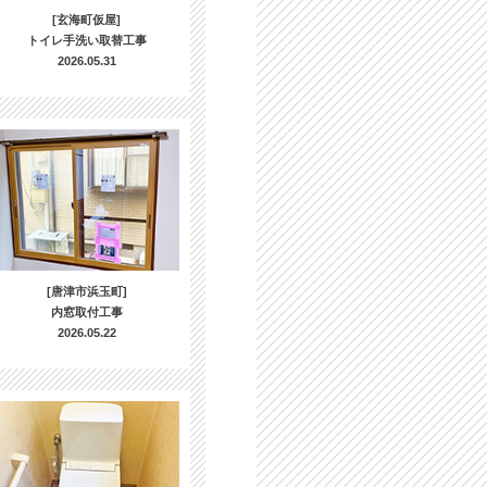
[玄海町仮屋]
トイレ手洗い取替工事
2026.05.31
[唐津市浜玉町]
内窓取付工事
2026.05.22