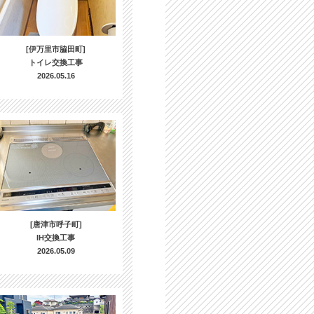
[伊万里市脇田町]
トイレ交換工事
2026.05.16
[唐津市呼子町]
IH交換工事
2026.05.09