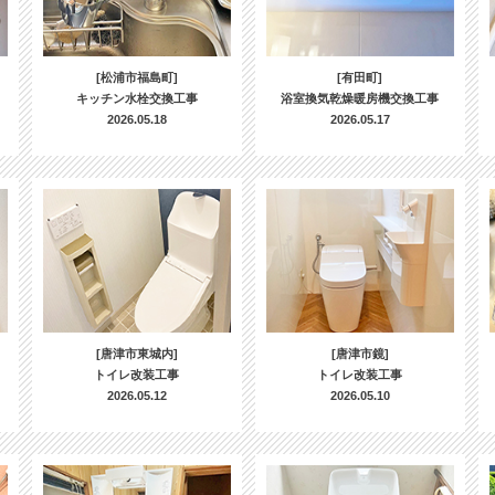
[松浦市福島町]
[有田町]
キッチン水栓交換工事
浴室換気乾燥暖房機交換工事
2026.05.18
2026.05.17
[唐津市東城内]
[唐津市鏡]
トイレ改装工事
トイレ改装工事
2026.05.12
2026.05.10