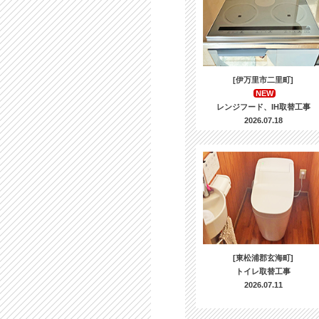
[伊万里市二里町]
NEW
レンジフード、IH取替工事
2026.07.18
[東松浦郡玄海町]
トイレ取替工事
2026.07.11