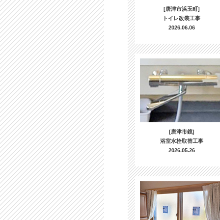
[唐津市浜玉町]
トイレ改装工事
2026.06.06
[唐津市鏡]
浴室水栓取替工事
2026.05.26