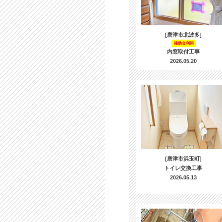
[唐津市北波多]
補助金利用
内窓取付工事
2026.05.20
[唐津市浜玉町]
トイレ交換工事
2026.05.13