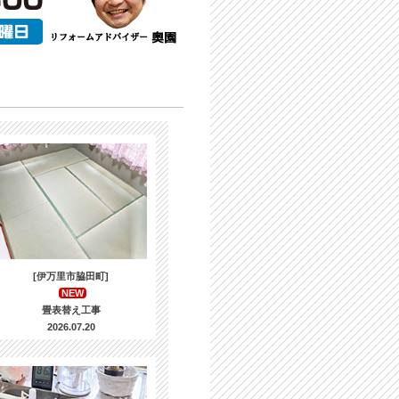
[伊万里市脇田町]
NEW
畳表替え工事
2026.07.20