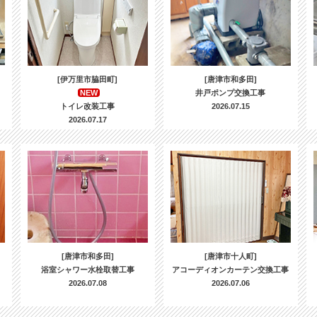
[伊万里市脇田町]
[唐津市和多田]
NEW
井戸ポンプ交換工事
トイレ改装工事
2026.07.15
2026.07.17
[唐津市和多田]
[唐津市十人町]
浴室シャワー水栓取替工事
アコーディオンカーテン交換工事
2026.07.08
2026.07.06