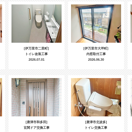
[伊万里市二里町]
[伊万里市大坪町]
トイレ改装工事
内窓取付工事
2026.07.01
2026.06.30
[唐津市和多田]
[唐津市北波多]
玄関ドア交換工事
トイレ交換工事