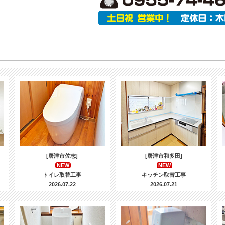
[唐津市佐志]
[唐津市和多田]
NEW
NEW
トイレ取替工事
キッチン取替工事
2026.07.22
2026.07.21