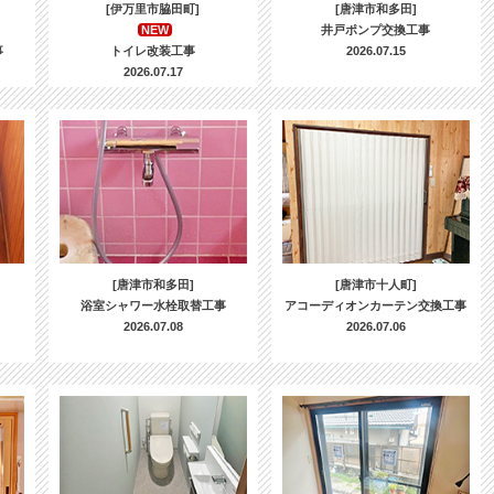
[伊万里市脇田町]
[唐津市和多田]
NEW
井戸ポンプ交換工事
事
トイレ改装工事
2026.07.15
2026.07.17
[唐津市和多田]
[唐津市十人町]
浴室シャワー水栓取替工事
アコーディオンカーテン交換工事
2026.07.08
2026.07.06