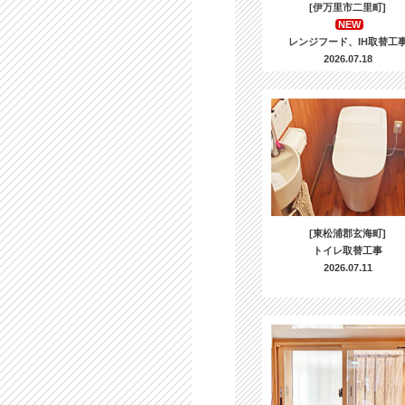
[伊万里市二里町]
NEW
レンジフード、IH取替工
2026.07.18
[東松浦郡玄海町]
トイレ取替工事
2026.07.11