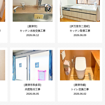
[唐津市]
[伊万里市二里町]
事
キッチン水栓交換工事
キッチン取替工事
2026.06.12
2026.06.09
[唐津市和多田]
[唐津市鏡]
内窓取付工事
トイレ交換工事
2026.06.05
2026.06.02