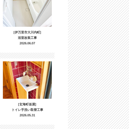
[伊万里市大川内町]
浴室改装工事
2026.06.07
[玄海町仮屋]
トイレ手洗い取替工事
2026.05.31