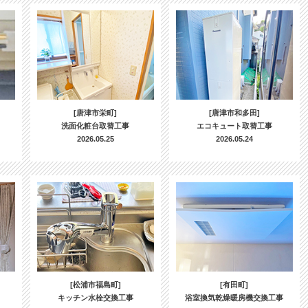
[唐津市栄町]
[唐津市和多田]
洗面化粧台取替工事
エコキュート取替工事
2026.05.25
2026.05.24
[松浦市福島町]
[有田町]
キッチン水栓交換工事
浴室換気乾燥暖房機交換工事