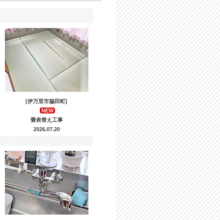
[伊万里市脇田町]
NEW
畳表替え工事
2026.07.20