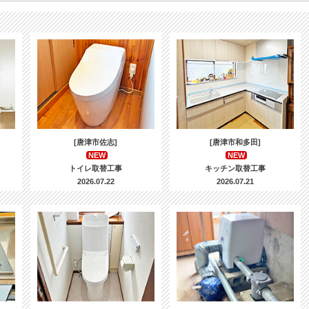
[唐津市佐志]
[唐津市和多田]
NEW
NEW
トイレ取替工事
キッチン取替工事
2026.07.22
2026.07.21