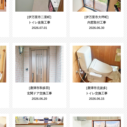
[伊万里市二里町]
[伊万里市大坪町]
トイレ改装工事
内窓取付工事
2026.07.01
2026.06.30
[唐津市和多田]
[唐津市北波多]
玄関ドア交換工事
トイレ交換工事
2026.06.20
2026.06.15