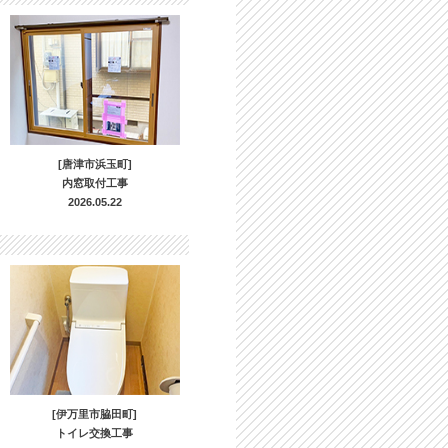
[唐津市浜玉町]
内窓取付工事
2026.05.22
[伊万里市脇田町]
トイレ交換工事