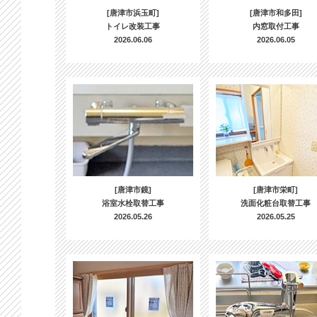
[唐津市浜玉町]
[唐津市和多田]
トイレ改装工事
内窓取付工事
2026.06.06
2026.06.05
[唐津市鏡]
[唐津市栄町]
浴室水栓取替工事
洗面化粧台取替工事
2026.05.26
2026.05.25