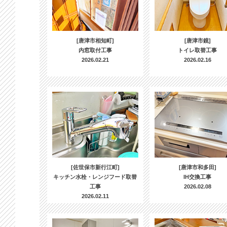
[唐津市相知町]
[唐津市鏡]
内窓取付工事
トイレ取替工事
2026.02.21
2026.02.16
[佐世保市新行江町]
[唐津市和多田]
キッチン水栓・レンジフード取替
IH交換工事
工事
2026.02.08
2026.02.11