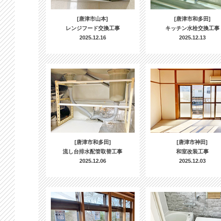
[唐津市山本]
[唐津市和多田]
レンジフード交換工事
キッチン水栓交換工事
2025.12.16
2025.12.13
[唐津市和多田]
[唐津市神田]
流し台排水配管取替工事
和室改装工事
2025.12.06
2025.12.03