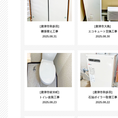
[唐津市和多田]
[唐津市大島]
襖張替え工事
エコキュート交換工事
2025.08.31
2025.08.30
[唐津市材木町]
[唐津市和多田]
トイレ改装工事
石油ボイラー取替工事
2025.08.23
2025.08.22