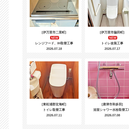
[伊万里市二里町]
[伊万里市脇田町]
NEW
NEW
レンジフード、IH取替工事
トイレ改装工事
2026.07.18
2026.07.17
[東松浦郡玄海町]
[唐津市和多田]
トイレ取替工事
浴室シャワー水栓取替工
2026.07.11
2026.07.08