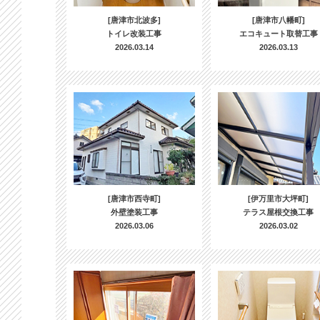
[唐津市北波多]
[唐津市八幡町]
トイレ改装工事
エコキュート取替工事
2026.03.14
2026.03.13
[唐津市西寺町]
[伊万里市大坪町]
外壁塗装工事
テラス屋根交換工事
2026.03.06
2026.03.02