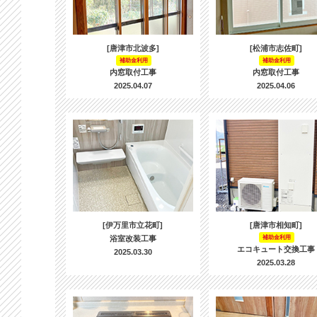
[唐津市北波多]
[松浦市志佐町]
補助金利用
補助金利用
内窓取付工事
内窓取付工事
2025.04.07
2025.04.06
[伊万里市立花町]
[唐津市相知町]
浴室改装工事
補助金利用
エコキュート交換工事
2025.03.30
2025.03.28