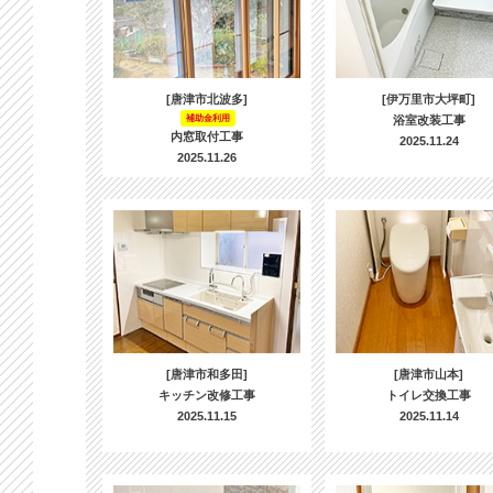
[唐津市北波多]
[伊万里市大坪町]
補助金利用
浴室改装工事
内窓取付工事
2025.11.24
2025.11.26
[唐津市和多田]
[唐津市山本]
キッチン改修工事
トイレ交換工事
2025.11.15
2025.11.14