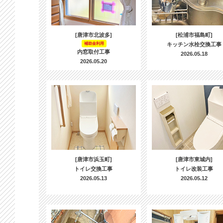
[唐津市北波多]
[松浦市福島町]
補助金利用
キッチン水栓交換工事
内窓取付工事
2026.05.18
2026.05.20
[唐津市浜玉町]
[唐津市東城内]
トイレ交換工事
トイレ改装工事
2026.05.13
2026.05.12