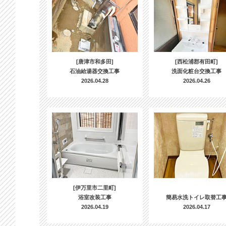
[唐津市和多田]
[西松浦郡有田町]
石油給湯器交換工事
洗面化粧台交換工事
2026.04.28
2026.04.26
[伊万里市二里町]
浴室改装工事
簡易水洗トイレ取替工
2026.04.19
2026.04.17