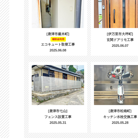
[唐津市厳木町]
[伊万里市大坪町]
補助金利用
玄関ドアリモ工事
エコキュート取替工事
2025.06.07
2025.06.08
[唐津市七山]
[唐津市松南町]
フェンス設置工事
キッチン水栓交換工事
2025.05.31
2025.05.28