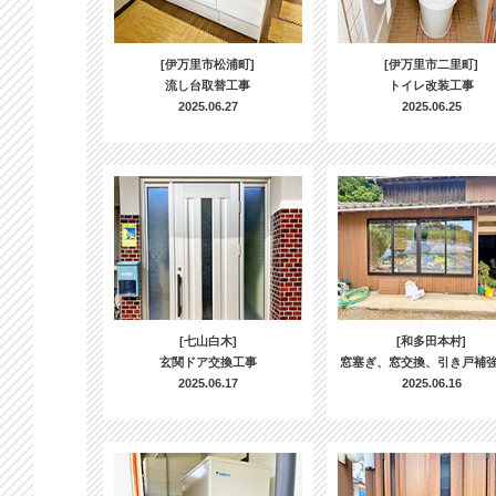
[伊万里市松浦町]
[伊万里市二里町]
流し台取替工事
トイレ改装工事
2025.06.27
2025.06.25
[七山白木]
[和多田本村]
玄関ドア交換工事
窓塞ぎ、窓交換、引き戸補
2025.06.17
2025.06.16