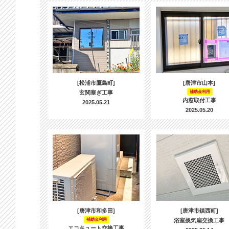
[松浦市鷹島町]
[唐津市山本]
玄関塞ぎ工事
補助金利用
内窓取付工事
2025.05.21
2025.05.20
[唐津市和多田]
[唐津市鎮西町]
補助金利用
浴室換気扇交換工事
エコキュート交換工事