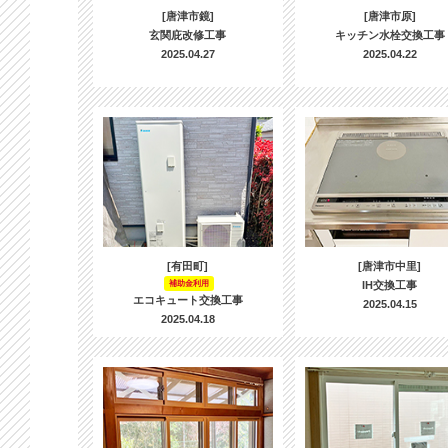
[唐津市鏡]
[唐津市原]
玄関庇改修工事
キッチン水栓交換工事
2025.04.27
2025.04.22
[有田町]
[唐津市中里]
補助金利用
IH交換工事
エコキュート交換工事
2025.04.15
2025.04.18