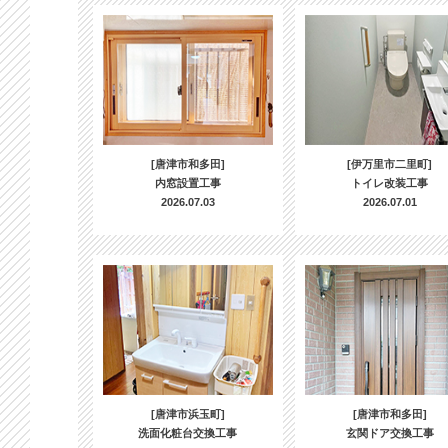
[唐津市和多田]
[伊万里市二里町]
内窓設置工事
トイレ改装工事
2026.07.03
2026.07.01
[唐津市浜玉町]
[唐津市和多田]
洗面化粧台交換工事
玄関ドア交換工事