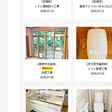
[玄海町]
[松浦市]
トイレ壁紙貼り工事
建具アクリルパネル入れ
2025.07.12
2025.07.11
[唐津市北波多]
[伊万里市脇田町]
補助金利用
トイレ取替工事
内窓工事
2025.07.02
2025.07.05