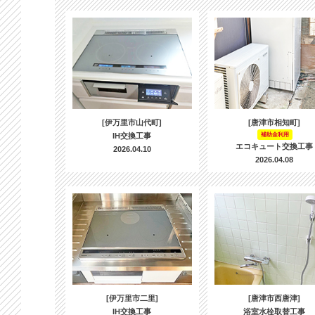
[伊万里市山代町]
[唐津市相知町]
IH交換工事
補助金利用
エコキュート交換工事
2026.04.10
2026.04.08
[伊万里市二里]
[唐津市西唐津]
IH交換工事
浴室水栓取替工事