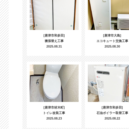
[唐津市和多田]
[唐津市大島]
襖張替え工事
エコキュート交換工事
2025.08.31
2025.08.30
[唐津市材木町]
[唐津市和多田]
トイレ改装工事
石油ボイラー取替工事
2025.08.23
2025.08.22