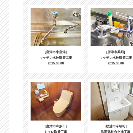
[唐津市東唐津]
[唐津市菜畑]
キッチン水栓取替工事
キッチン水栓取替工事
2025.08.08
2025.08.06
[唐津市和多田]
[松浦市今福町]
トイレ取替工事
洗面化粧台交換工事