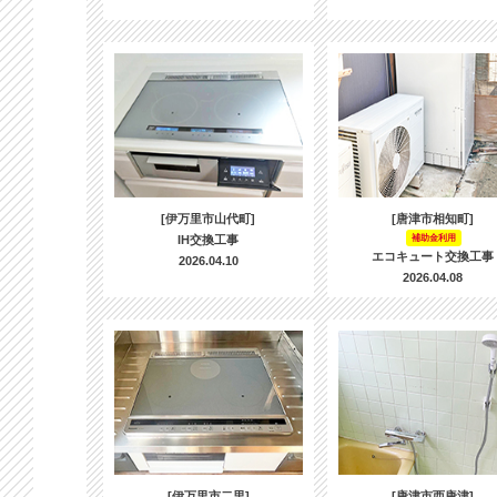
[伊万里市山代町]
[唐津市相知町]
IH交換工事
補助金利用
エコキュート交換工事
2026.04.10
2026.04.08
[伊万里市二里]
[唐津市西唐津]