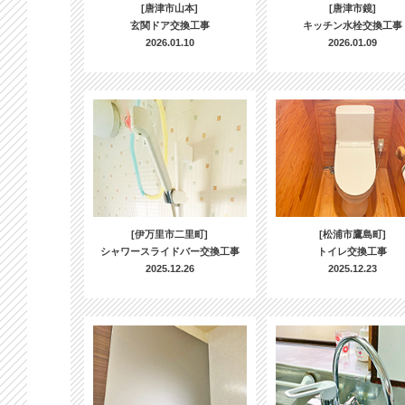
[唐津市山本]
[唐津市鏡]
玄関ドア交換工事
キッチン水栓交換工事
2026.01.10
2026.01.09
[伊万里市二里町]
[松浦市鷹島町]
シャワースライドバー交換工事
トイレ交換工事
2025.12.26
2025.12.23