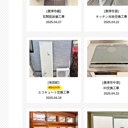
[唐津市鏡]
[唐津市原]
玄関庇改修工事
キッチン水栓交換工事
2025.04.27
2025.04.22
[有田町]
[唐津市中里]
補助金利用
IH交換工事
エコキュート交換工事
2025.04.15
2025.04.18