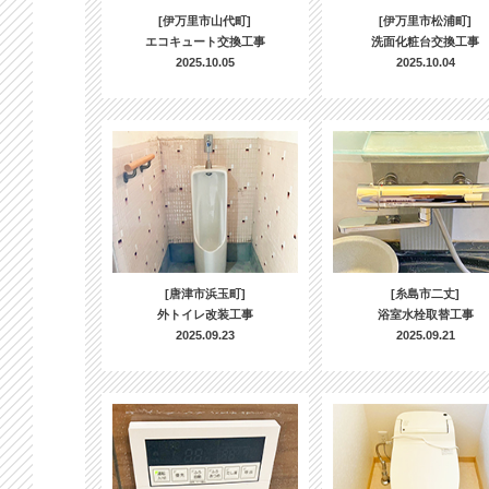
[伊万里市山代町]
[伊万里市松浦町]
エコキュート交換工事
洗面化粧台交換工事
2025.10.05
2025.10.04
[唐津市浜玉町]
[糸島市二丈]
外トイレ改装工事
浴室水栓取替工事
2025.09.23
2025.09.21