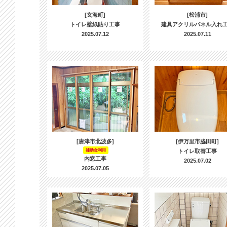
[玄海町]
[松浦市]
トイレ壁紙貼り工事
建具アクリルパネル入れ
2025.07.12
2025.07.11
[唐津市北波多]
[伊万里市脇田町]
補助金利用
トイレ取替工事
内窓工事
2025.07.02
2025.07.05