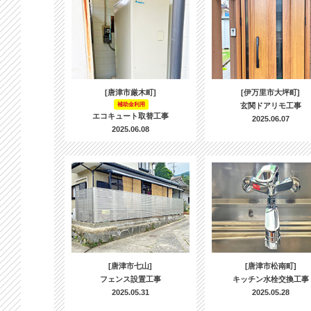
[唐津市厳木町]
[伊万里市大坪町]
補助金利用
玄関ドアリモ工事
エコキュート取替工事
2025.06.07
2025.06.08
[唐津市七山]
[唐津市松南町]
フェンス設置工事
キッチン水栓交換工事
2025.05.31
2025.05.28