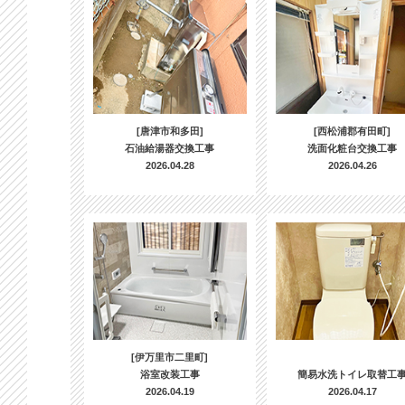
[唐津市和多田]
[西松浦郡有田町]
石油給湯器交換工事
洗面化粧台交換工事
2026.04.28
2026.04.26
[伊万里市二里町]
浴室改装工事
簡易水洗トイレ取替工
2026.04.19
2026.04.17