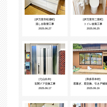
[伊万里市松浦町]
[伊万里市二里町]
流し台取替工事
トイレ改装工事
2025.06.27
2025.06.25
[七山白木]
[和多田本村]
玄関ドア交換工事
窓塞ぎ、窓交換、引き戸補
2025.06.17
2025.06.16