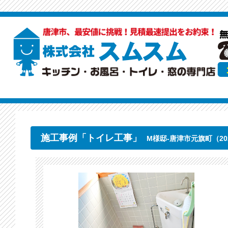
施工事例「トイレ工事」
M様邸-唐津市元旗町（202