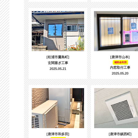
[松浦市鷹島町]
[唐津市山本]
玄関塞ぎ工事
補助金利用
内窓取付工事
2025.05.21
2025.05.20
[唐津市和多田]
[唐津市鎮西町]