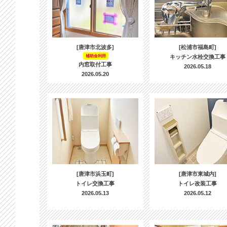
[唐津市北波多]
[松浦市福島町]
補助金利用
キッチン水栓交換工事
内窓取付工事
2026.05.18
2026.05.20
[唐津市浜玉町]
[唐津市東城内]
トイレ交換工事
トイレ改装工事
2026.05.13
2026.05.12