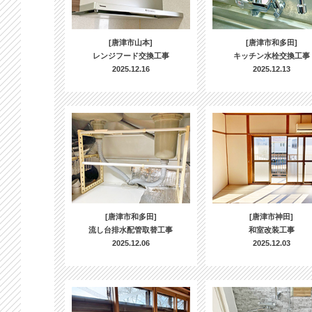
[唐津市山本]
[唐津市和多田]
レンジフード交換工事
キッチン水栓交換工事
2025.12.16
2025.12.13
[唐津市和多田]
[唐津市神田]
流し台排水配管取替工事
和室改装工事
2025.12.06
2025.12.03