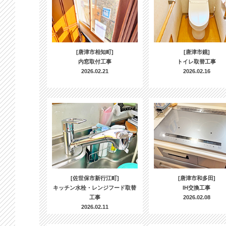
[唐津市相知町]
[唐津市鏡]
内窓取付工事
トイレ取替工事
2026.02.21
2026.02.16
[佐世保市新行江町]
[唐津市和多田]
キッチン水栓・レンジフード取替
IH交換工事
工事
2026.02.08
2026.02.11