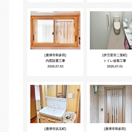
[唐津市和多田]
[伊万里市二里町]
内窓設置工事
トイレ改装工事
2026.07.03
2026.07.01
[唐津市浜玉町]
[唐津市和多田]