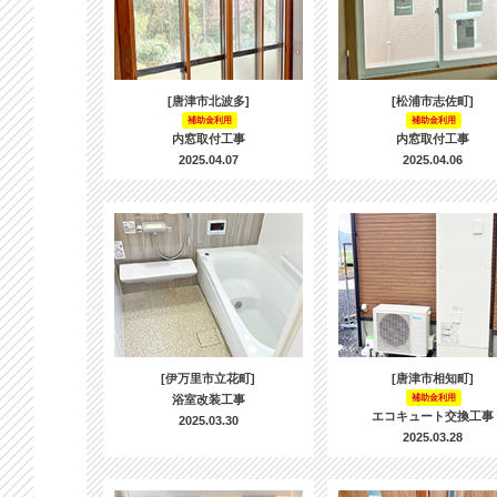
[唐津市北波多]
[松浦市志佐町]
補助金利用
補助金利用
内窓取付工事
内窓取付工事
2025.04.07
2025.04.06
[伊万里市立花町]
[唐津市相知町]
浴室改装工事
補助金利用
エコキュート交換工事
2025.03.30
2025.03.28