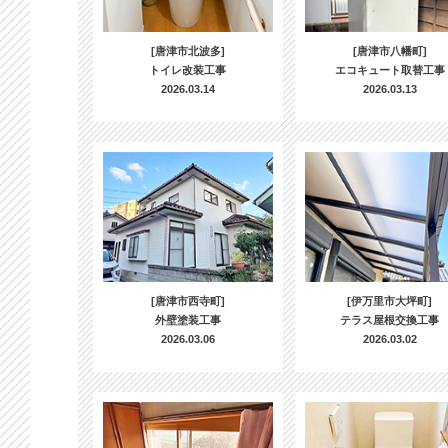
[唐津市北波多]
[唐津市八幡町]
トイレ改装工事
エコキュート取替工事
2026.03.14
2026.03.13
[唐津市西寺町]
[伊万里市大坪町]
外壁塗装工事
テラス屋根交換工事
2026.03.06
2026.03.02