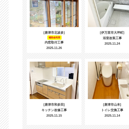
[唐津市北波多]
[伊万里市大坪町]
補助金利用
浴室改装工事
内窓取付工事
2025.11.24
2025.11.26
[唐津市和多田]
[唐津市山本]
キッチン改修工事
トイレ交換工事
2025.11.15
2025.11.14