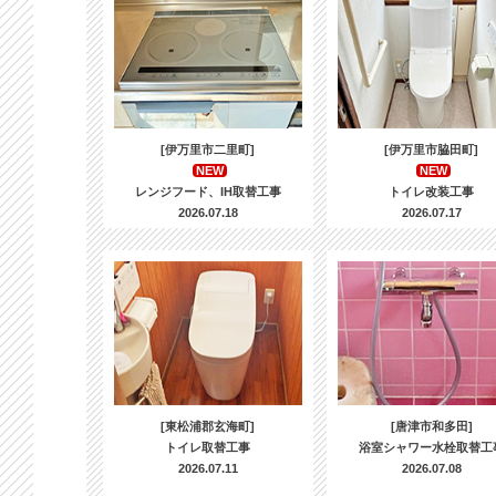
[伊万里市二里町]
[伊万里市脇田町]
NEW
NEW
レンジフード、IH取替工事
トイレ改装工事
2026.07.18
2026.07.17
[東松浦郡玄海町]
[唐津市和多田]
トイレ取替工事
浴室シャワー水栓取替工
2026.07.11
2026.07.08