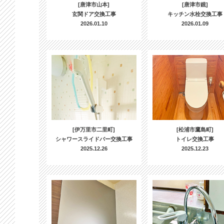
[唐津市山本]
[唐津市鏡]
玄関ドア交換工事
キッチン水栓交換工事
2026.01.10
2026.01.09
[伊万里市二里町]
[松浦市鷹島町]
シャワースライドバー交換工事
トイレ交換工事
2025.12.26
2025.12.23