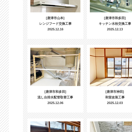
[唐津市山本]
[唐津市和多田]
レンジフード交換工事
キッチン水栓交換工事
2025.12.16
2025.12.13
[唐津市和多田]
[唐津市神田]
流し台排水配管取替工事
和室改装工事
2025.12.06
2025.12.03