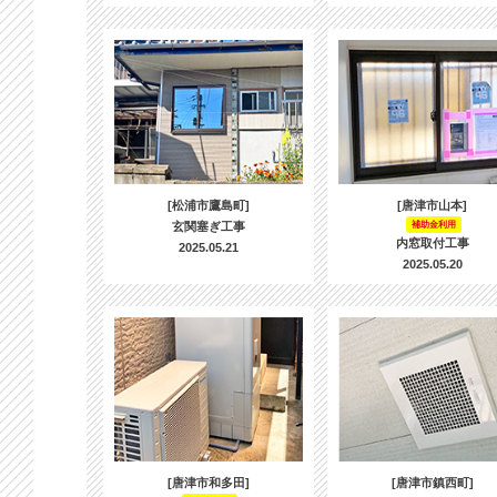
[松浦市鷹島町]
[唐津市山本]
玄関塞ぎ工事
補助金利用
内窓取付工事
2025.05.21
2025.05.20
[唐津市和多田]
[唐津市鎮西町]