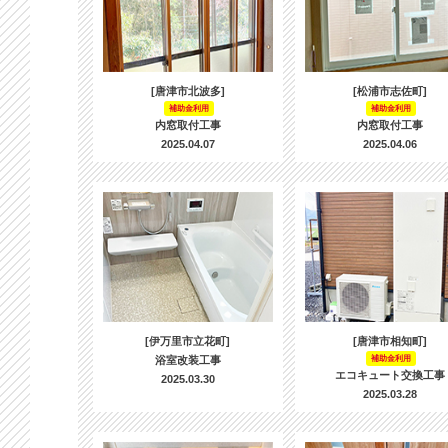
[唐津市北波多]
[松浦市志佐町]
補助金利用
補助金利用
内窓取付工事
内窓取付工事
2025.04.07
2025.04.06
[伊万里市立花町]
[唐津市相知町]
浴室改装工事
補助金利用
エコキュート交換工事
2025.03.30
2025.03.28