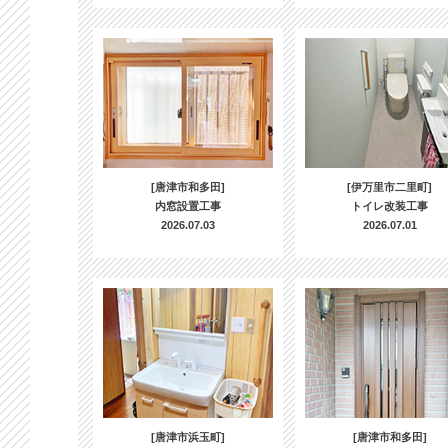
[唐津市和多田]
[伊万里市二里町]
内窓設置工事
トイレ改装工事
2026.07.03
2026.07.01
[唐津市浜玉町]
[唐津市和多田]