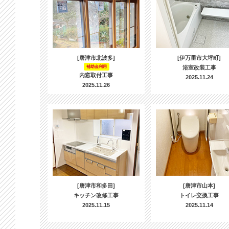
[唐津市北波多]
[伊万里市大坪町]
補助金利用
浴室改装工事
内窓取付工事
2025.11.24
2025.11.26
[唐津市和多田]
[唐津市山本]
キッチン改修工事
トイレ交換工事
2025.11.15
2025.11.14