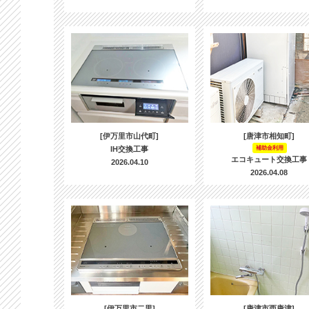
[伊万里市山代町]
[唐津市相知町]
IH交換工事
補助金利用
エコキュート交換工事
2026.04.10
2026.04.08
[伊万里市二里]
[唐津市西唐津]