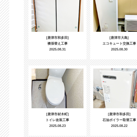
[唐津市和多田]
[唐津市大島]
襖張替え工事
エコキュート交換工事
2025.08.31
2025.08.30
[唐津市材木町]
[唐津市和多田]
トイレ改装工事
石油ボイラー取替工事
2025.08.23
2025.08.22