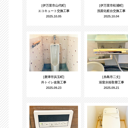
[伊万里市山代町]
[伊万里市松浦町]
エコキュート交換工事
洗面化粧台交換工事
2025.10.05
2025.10.04
[唐津市浜玉町]
[糸島市二丈]
外トイレ改装工事
浴室水栓取替工事
2025.09.23
2025.09.21