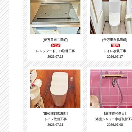
[伊万里市二里町]
[伊万里市脇田町]
NEW
NEW
レンジフード、IH取替工事
トイレ改装工事
2026.07.18
2026.07.17
[東松浦郡玄海町]
[唐津市和多田]
トイレ取替工事
浴室シャワー水栓取替工
2026.07.11
2026.07.08