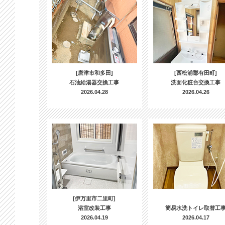
[唐津市和多田]
[西松浦郡有田町]
石油給湯器交換工事
洗面化粧台交換工事
2026.04.28
2026.04.26
[伊万里市二里町]
浴室改装工事
簡易水洗トイレ取替工
2026.04.19
2026.04.17