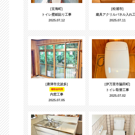
[玄海町]
[松浦市]
トイレ壁紙貼り工事
建具アクリルパネル入れ
2025.07.12
2025.07.11
[唐津市北波多]
[伊万里市脇田町]
補助金利用
トイレ取替工事
内窓工事
2025.07.02
2025.07.05