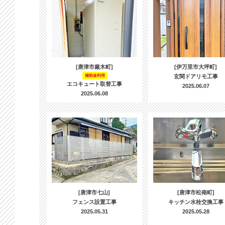
[唐津市厳木町]
[伊万里市大坪町]
補助金利用
玄関ドアリモ工事
エコキュート取替工事
2025.06.07
2025.06.08
[唐津市七山]
[唐津市松南町]
フェンス設置工事
キッチン水栓交換工事
2025.05.31
2025.05.28