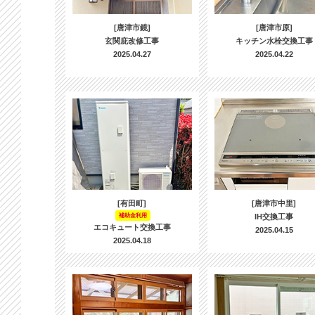
[唐津市鏡]
[唐津市原]
玄関庇改修工事
キッチン水栓交換工事
2025.04.27
2025.04.22
[有田町]
[唐津市中里]
補助金利用
IH交換工事
エコキュート交換工事
2025.04.15
2025.04.18