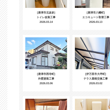
[唐津市北波多]
[唐津市八幡町]
トイレ改装工事
エコキュート取替工事
2026.03.14
2026.03.13
[唐津市西寺町]
[伊万里市大坪町]
外壁塗装工事
テラス屋根交換工事
2026.03.06
2026.03.02