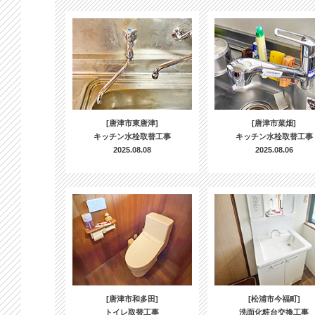
[唐津市東唐津]
[唐津市菜畑]
キッチン水栓取替工事
キッチン水栓取替工事
2025.08.08
2025.08.06
[唐津市和多田]
[松浦市今福町]
トイレ取替工事
洗面化粧台交換工事