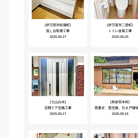
[伊万里市松浦町]
[伊万里市二里町]
流し台取替工事
トイレ改装工事
2025.06.27
2025.06.25
[七山白木]
[和多田本村]
玄関ドア交換工事
窓塞ぎ、窓交換、引き戸補
2025.06.17
2025.06.16