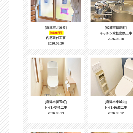
[唐津市北波多]
[松浦市福島町]
補助金利用
キッチン水栓交換工事
内窓取付工事
2026.05.18
2026.05.20
[唐津市浜玉町]
[唐津市東城内]
トイレ交換工事
トイレ改装工事
2026.05.13
2026.05.12