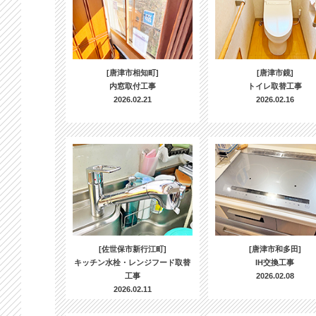
[唐津市相知町]
[唐津市鏡]
内窓取付工事
トイレ取替工事
2026.02.21
2026.02.16
[佐世保市新行江町]
[唐津市和多田]
キッチン水栓・レンジフード取替
IH交換工事
工事
2026.02.08
2026.02.11