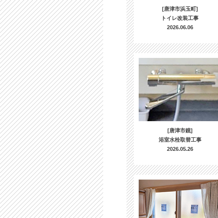
[唐津市浜玉町]
トイレ改装工事
2026.06.06
[唐津市鏡]
浴室水栓取替工事
2026.05.26