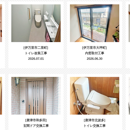
[伊万里市二里町]
[伊万里市大坪町]
トイレ改装工事
内窓取付工事
2026.07.01
2026.06.30
[唐津市和多田]
[唐津市北波多]
玄関ドア交換工事
トイレ交換工事