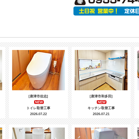
[唐津市佐志]
[唐津市和多田]
NEW
NEW
トイレ取替工事
キッチン取替工事
2026.07.22
2026.07.21