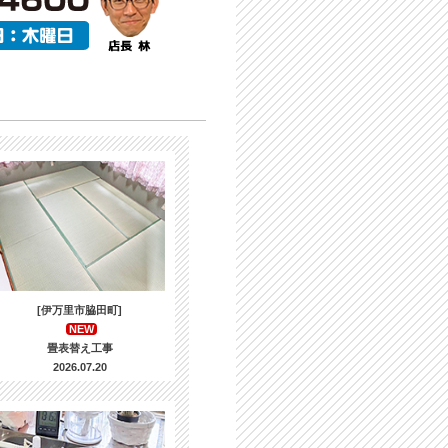
[伊万里市脇田町]
NEW
畳表替え工事
2026.07.20