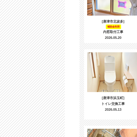
[唐津市北波多]
補助金利用
内窓取付工事
2026.05.20
[唐津市浜玉町]
トイレ交換工事
2026.05.13