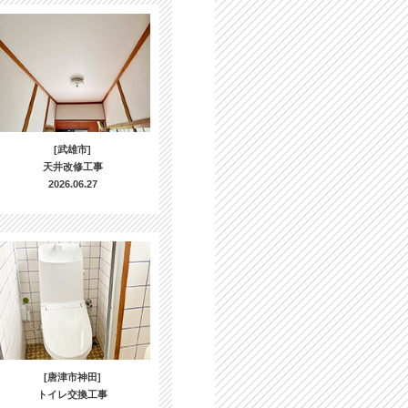
[武雄市]
天井改修工事
2026.06.27
[唐津市神田]
トイレ交換工事