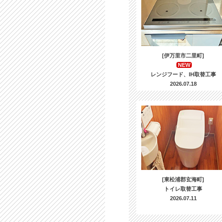
[伊万里市二里町]
NEW
レンジフード、IH取替工事
2026.07.18
[東松浦郡玄海町]
トイレ取替工事
2026.07.11