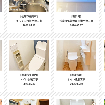
[松浦市福島町]
[有田町]
キッチン水栓交換工事
浴室換気乾燥暖房機交換工事
2026.05.18
2026.05.17
[唐津市東城内]
[唐津市鏡]
トイレ改装工事
トイレ改装工事
2026.05.12
2026.05.10