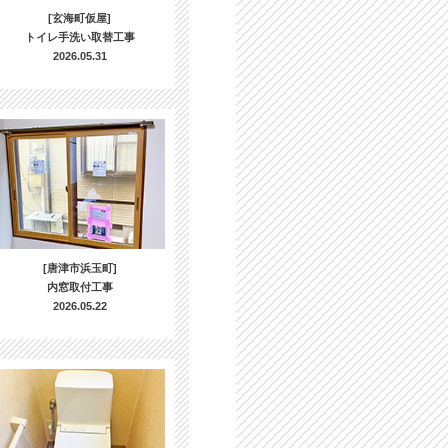
[玄海町仮屋]
トイレ手洗い取替工事
2026.05.31
[唐津市浜玉町]
内窓取付工事
2026.05.22