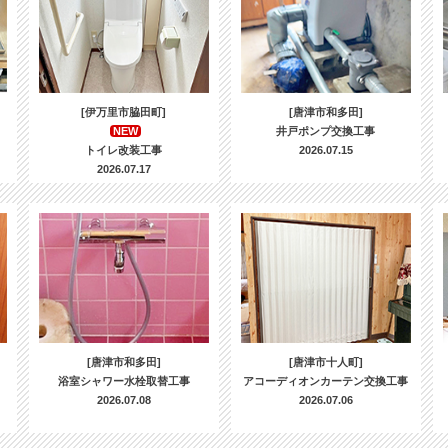
[伊万里市脇田町]
[唐津市和多田]
NEW
井戸ポンプ交換工事
トイレ改装工事
2026.07.15
2026.07.17
[唐津市和多田]
[唐津市十人町]
浴室シャワー水栓取替工事
アコーディオンカーテン交換工事
2026.07.08
2026.07.06