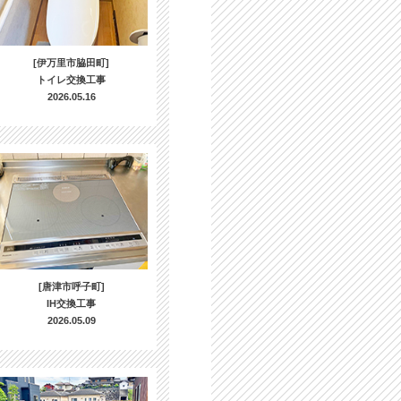
[伊万里市脇田町]
トイレ交換工事
2026.05.16
[唐津市呼子町]
IH交換工事
2026.05.09