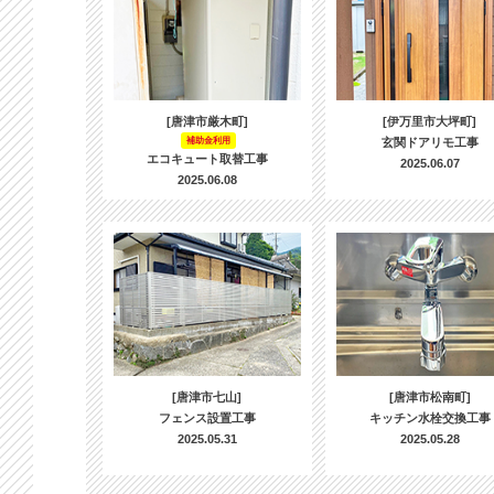
[唐津市厳木町]
[伊万里市大坪町]
補助金利用
玄関ドアリモ工事
エコキュート取替工事
2025.06.07
2025.06.08
[唐津市七山]
[唐津市松南町]
フェンス設置工事
キッチン水栓交換工事
2025.05.31
2025.05.28