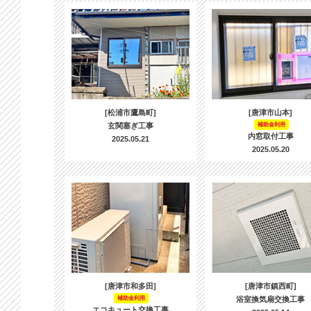
[松浦市鷹島町]
[唐津市山本]
玄関塞ぎ工事
補助金利用
内窓取付工事
2025.05.21
2025.05.20
[唐津市和多田]
[唐津市鎮西町]
補助金利用
浴室換気扇交換工事
エコキュート交換工事