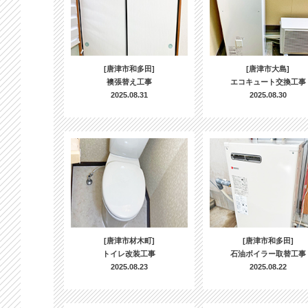
[唐津市和多田]
[唐津市大島]
襖張替え工事
エコキュート交換工事
2025.08.31
2025.08.30
[唐津市材木町]
[唐津市和多田]
トイレ改装工事
石油ボイラー取替工事
2025.08.23
2025.08.22