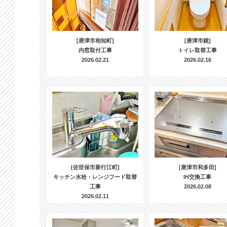
[唐津市相知町]
[唐津市鏡]
内窓取付工事
トイレ取替工事
2026.02.21
2026.02.16
[佐世保市新行江町]
[唐津市和多田]
キッチン水栓・レンジフード取替
IH交換工事
工事
2026.02.08
2026.02.11