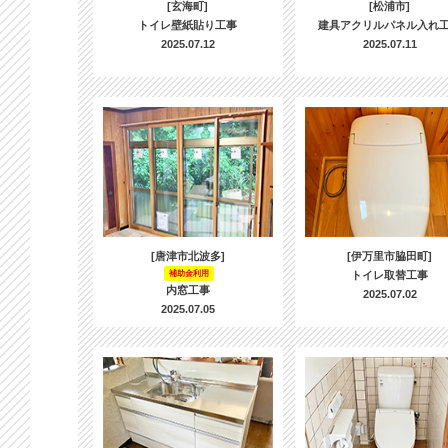
[玄海町]
[松浦市]
トイレ壁紙貼り工事
建具アクリルパネル入れ
2025.07.12
2025.07.11
[唐津市北波多]
[伊万里市脇田町]
補助金利用
トイレ取替工事
内窓工事
2025.07.02
2025.07.05