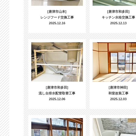
[唐津市山本]
[唐津市和多田]
レンジフード交換工事
キッチン水栓交換工事
2025.12.16
2025.12.13
[唐津市和多田]
[唐津市神田]
流し台排水配管取替工事
和室改装工事
2025.12.06
2025.12.03