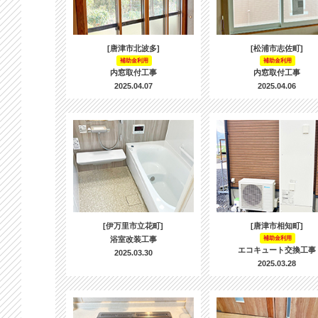
[唐津市北波多]
[松浦市志佐町]
補助金利用
補助金利用
内窓取付工事
内窓取付工事
2025.04.07
2025.04.06
[伊万里市立花町]
[唐津市相知町]
浴室改装工事
補助金利用
エコキュート交換工事
2025.03.30
2025.03.28