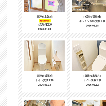
[唐津市北波多]
[松浦市福島町]
補助金利用
キッチン水栓交換工事
内窓取付工事
2026.05.18
2026.05.20
[唐津市浜玉町]
[唐津市東城内]
トイレ交換工事
トイレ改装工事
2026.05.13
2026.05.12