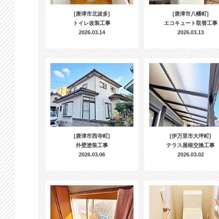
[唐津市北波多]
[唐津市八幡町]
トイレ改装工事
エコキュート取替工事
2026.03.14
2026.03.13
[唐津市西寺町]
[伊万里市大坪町]
外壁塗装工事
テラス屋根交換工事
2026.03.06
2026.03.02