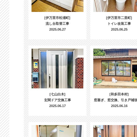
[伊万里市松浦町]
[伊万里市二里町]
流し台取替工事
トイレ改装工事
2025.06.27
2025.06.25
[七山白木]
[和多田本村]
玄関ドア交換工事
窓塞ぎ、窓交換、引き戸補
2025.06.17
2025.06.16