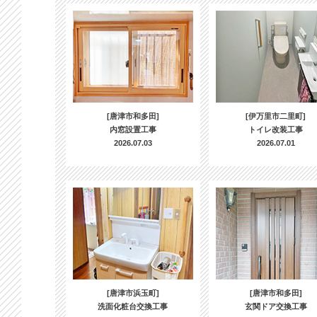
[唐津市和多田]
[伊万里市二里町]
内窓設置工事
トイレ改装工事
2026.07.03
2026.07.01
[唐津市浜玉町]
[唐津市和多田]
洗面化粧台交換工事
玄関ドア交換工事