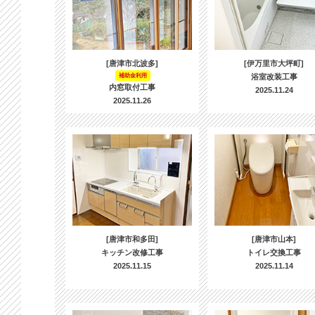
[唐津市北波多]
[伊万里市大坪町]
補助金利用
浴室改装工事
内窓取付工事
2025.11.24
2025.11.26
[唐津市和多田]
[唐津市山本]
キッチン改修工事
トイレ交換工事
2025.11.15
2025.11.14