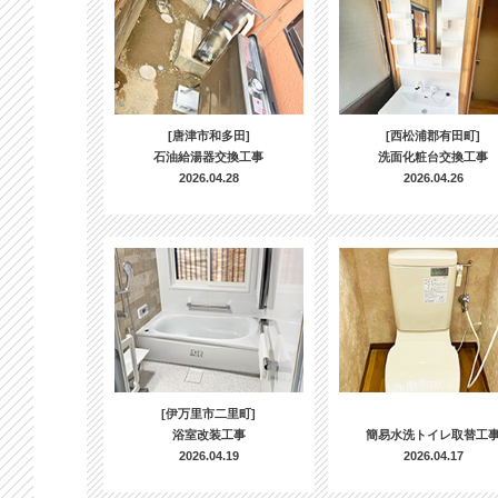
[唐津市和多田]
[西松浦郡有田町]
石油給湯器交換工事
洗面化粧台交換工事
2026.04.28
2026.04.26
[伊万里市二里町]
浴室改装工事
簡易水洗トイレ取替工
2026.04.19
2026.04.17