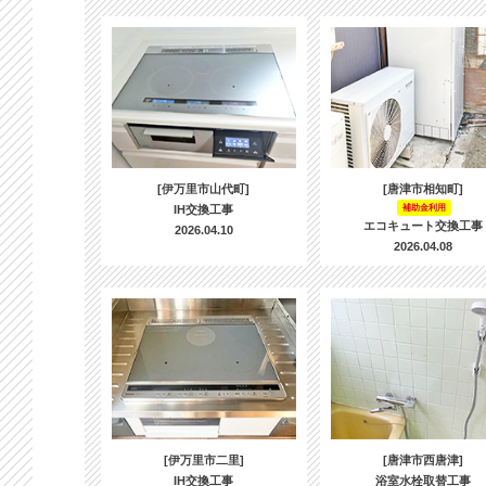
[伊万里市山代町]
[唐津市相知町]
IH交換工事
補助金利用
エコキュート交換工事
2026.04.10
2026.04.08
[伊万里市二里]
[唐津市西唐津]
IH交換工事
浴室水栓取替工事