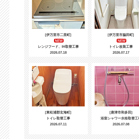
[伊万里市二里町]
[伊万里市脇田町]
NEW
NEW
レンジフード、IH取替工事
トイレ改装工事
2026.07.18
2026.07.17
[東松浦郡玄海町]
[唐津市和多田]
トイレ取替工事
浴室シャワー水栓取替工
2026.07.11
2026.07.08