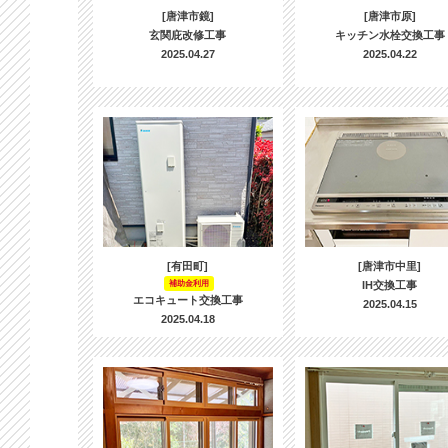
[唐津市鏡]
[唐津市原]
玄関庇改修工事
キッチン水栓交換工事
2025.04.27
2025.04.22
[有田町]
[唐津市中里]
補助金利用
IH交換工事
エコキュート交換工事
2025.04.15
2025.04.18