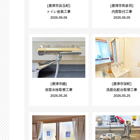
[唐津市浜玉町]
[唐津市和多田]
トイレ改装工事
内窓取付工事
2026.06.06
2026.06.05
[唐津市鏡]
[唐津市栄町]
浴室水栓取替工事
洗面化粧台取替工事
2026.05.26
2026.05.25