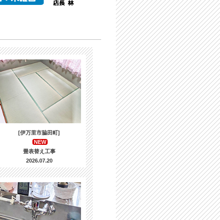
[伊万里市脇田町]
NEW
畳表替え工事
2026.07.20