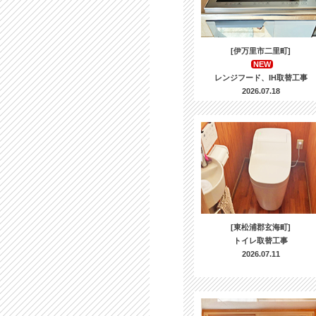
[伊万里市二里町]
NEW
レンジフード、IH取替工事
2026.07.18
[東松浦郡玄海町]
トイレ取替工事
2026.07.11