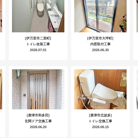
[伊万里市二里町]
[伊万里市大坪町]
トイレ改装工事
内窓取付工事
2026.07.01
2026.06.30
[唐津市和多田]
[唐津市北波多]
玄関ドア交換工事
トイレ交換工事
2026.06.20
2026.06.15