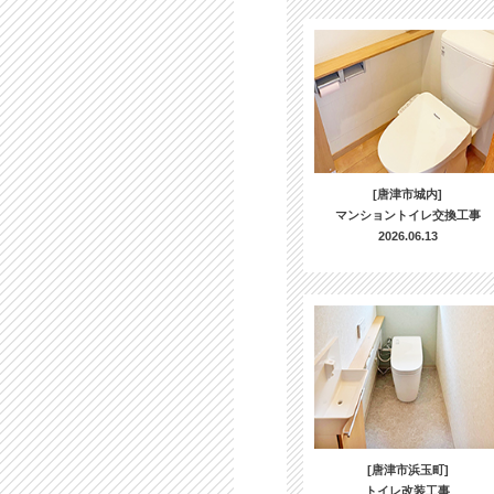
[唐津市城内]
マンショントイレ交換工事
2026.06.13
[唐津市浜玉町]
トイレ改装工事