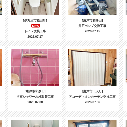
[伊万里市脇田町]
[唐津市和多田]
NEW
井戸ポンプ交換工事
トイレ改装工事
2026.07.15
2026.07.17
[唐津市和多田]
[唐津市十人町]
浴室シャワー水栓取替工事
アコーディオンカーテン交換工事
2026.07.08
2026.07.06