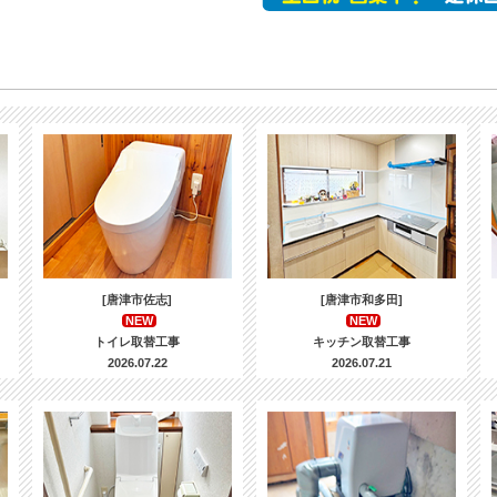
[唐津市佐志]
[唐津市和多田]
NEW
NEW
トイレ取替工事
キッチン取替工事
2026.07.22
2026.07.21