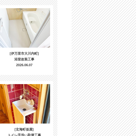
[伊万里市大川内町]
浴室改装工事
2026.06.07
[玄海町仮屋]
トイレ手洗い取替工事