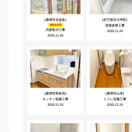
[唐津市北波多]
[伊万里市大坪町]
補助金利用
浴室改装工事
内窓取付工事
2025.11.24
2025.11.26
[唐津市和多田]
[唐津市山本]
キッチン改修工事
トイレ交換工事
2025.11.15
2025.11.14