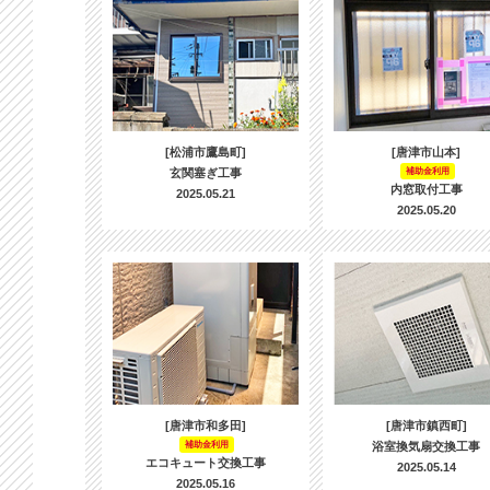
[松浦市鷹島町]
[唐津市山本]
玄関塞ぎ工事
補助金利用
内窓取付工事
2025.05.21
2025.05.20
[唐津市和多田]
[唐津市鎮西町]
補助金利用
浴室換気扇交換工事
エコキュート交換工事
2025.05.14
2025.05.16