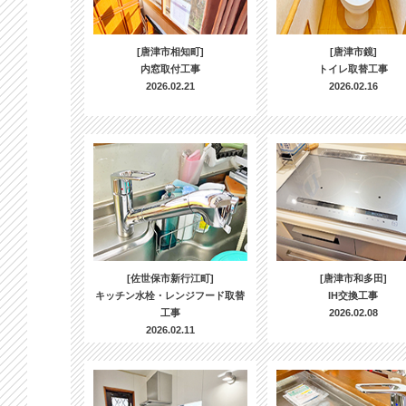
[唐津市相知町]
[唐津市鏡]
内窓取付工事
トイレ取替工事
2026.02.21
2026.02.16
[佐世保市新行江町]
[唐津市和多田]
キッチン水栓・レンジフード取替
IH交換工事
工事
2026.02.08
2026.02.11