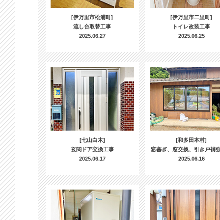
[伊万里市松浦町]
[伊万里市二里町]
流し台取替工事
トイレ改装工事
2025.06.27
2025.06.25
[七山白木]
[和多田本村]
玄関ドア交換工事
窓塞ぎ、窓交換、引き戸補
2025.06.17
2025.06.16