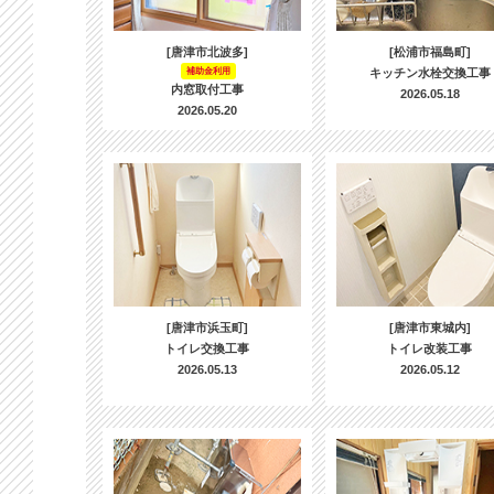
[唐津市北波多]
[松浦市福島町]
補助金利用
キッチン水栓交換工事
内窓取付工事
2026.05.18
2026.05.20
[唐津市浜玉町]
[唐津市東城内]
トイレ交換工事
トイレ改装工事
2026.05.13
2026.05.12