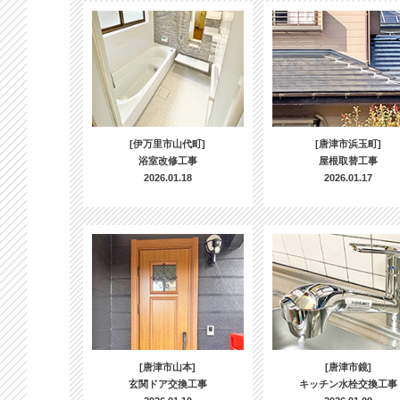
[伊万里市山代町]
[唐津市浜玉町]
浴室改修工事
屋根取替工事
2026.01.18
2026.01.17
[唐津市山本]
[唐津市鏡]
玄関ドア交換工事
キッチン水栓交換工事