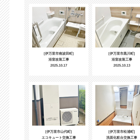
[伊万里市南波田町]
[伊万里市黒川町]
浴室改装工事
浴室改装工事
2025.10.17
2025.10.13
[伊万里市山代町]
[伊万里市松浦町]
エコキュート交換工事
洗面化粧台交換工事