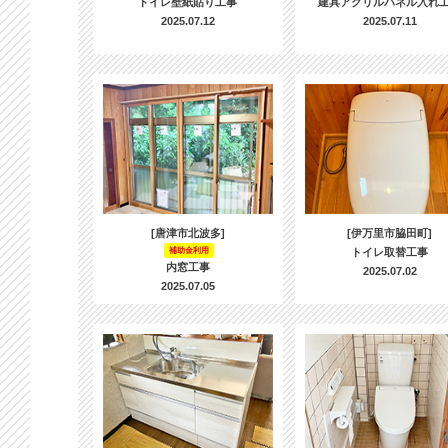
トイレ壁紙貼り工事
建具アクリルパネル入れ
2025.07.12
2025.07.11
[唐津市北波多]
[伊万里市脇田町]
補助金利用
トイレ取替工事
内窓工事
2025.07.02
2025.07.05