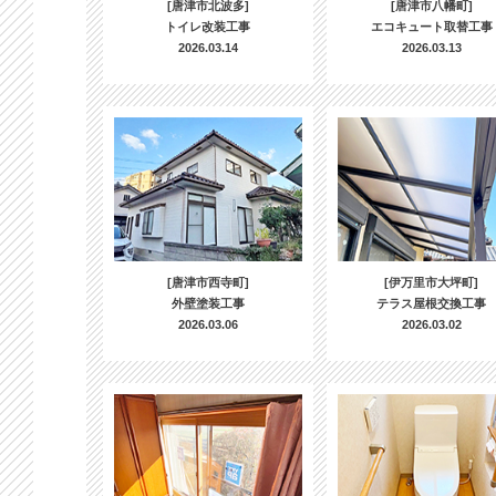
[唐津市北波多]
[唐津市八幡町]
トイレ改装工事
エコキュート取替工事
2026.03.14
2026.03.13
[唐津市西寺町]
[伊万里市大坪町]
外壁塗装工事
テラス屋根交換工事
2026.03.06
2026.03.02