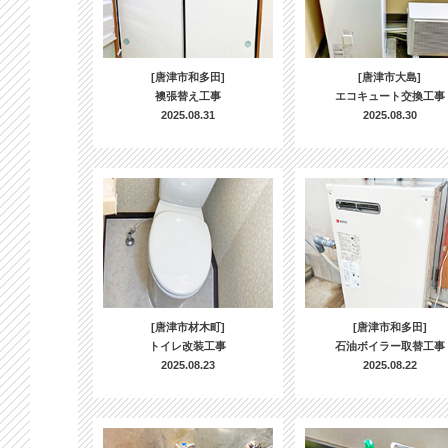
[唐津市和多田]
[唐津市大島]
襖張替え工事
エコキュート交換工事
2025.08.31
2025.08.30
[唐津市材木町]
[唐津市和多田]
トイレ改装工事
石油ボイラー取替工事
2025.08.23
2025.08.22