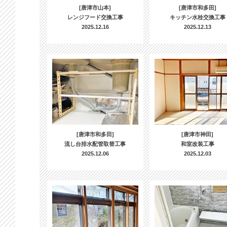
[唐津市山本]
[唐津市和多田]
レンジフード交換工事
キッチン水栓交換工事
2025.12.16
2025.12.13
[唐津市和多田]
[唐津市神田]
流し台排水配管取替工事
和室改装工事
2025.12.06
2025.12.03