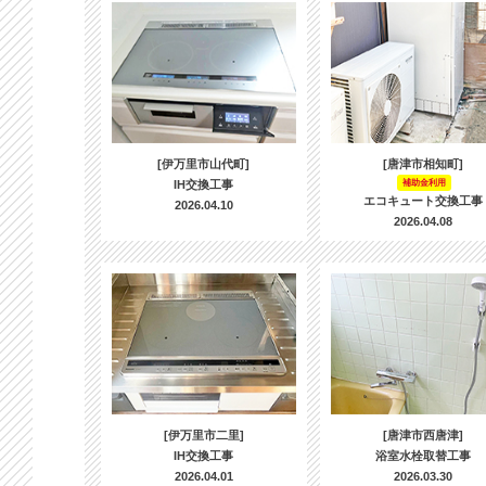
[伊万里市山代町]
[唐津市相知町]
IH交換工事
補助金利用
エコキュート交換工事
2026.04.10
2026.04.08
[伊万里市二里]
[唐津市西唐津]
IH交換工事
浴室水栓取替工事
2026.04.01
2026.03.30