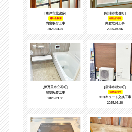
[唐津市北波多]
[松浦市志佐町]
補助金利用
補助金利用
内窓取付工事
内窓取付工事
2025.04.07
2025.04.06
[伊万里市立花町]
[唐津市相知町]
浴室改装工事
補助金利用
エコキュート交換工事
2025.03.30
2025.03.28