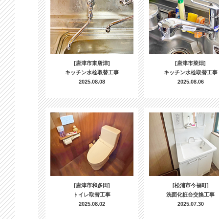
[唐津市東唐津]
[唐津市菜畑]
キッチン水栓取替工事
キッチン水栓取替工事
2025.08.08
2025.08.06
[唐津市和多田]
[松浦市今福町]
トイレ取替工事
洗面化粧台交換工事
2025.08.02
2025.07.30