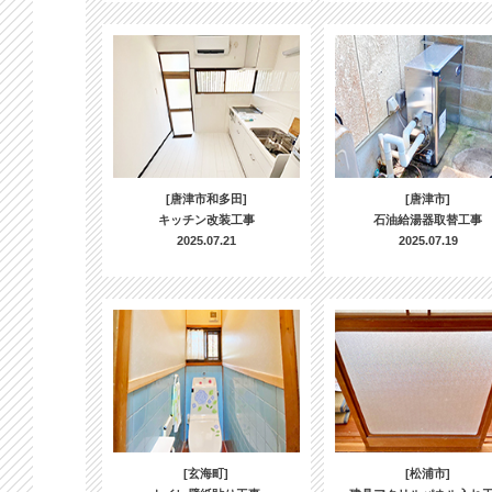
[唐津市和多田]
[唐津市]
キッチン改装工事
石油給湯器取替工事
2025.07.21
2025.07.19
[玄海町]
[松浦市]