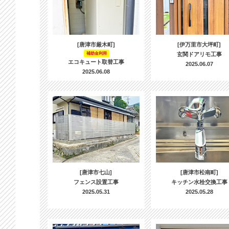
[唐津市厳木町]
[伊万里市大坪町]
補助金利用
玄関ドアリモ工事
エコキュート取替工事
2025.06.07
2025.06.08
[唐津市七山]
[唐津市松南町]
フェンス設置工事
キッチン水栓交換工事
2025.05.31
2025.05.28