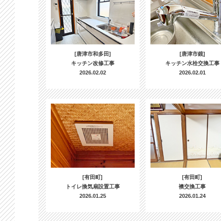
[唐津市和多田]
[唐津市鏡]
キッチン改修工事
キッチン水栓交換工事
2026.02.02
2026.02.01
[有田町]
[有田町]
トイレ換気扇設置工事
襖交換工事
2026.01.25
2026.01.24