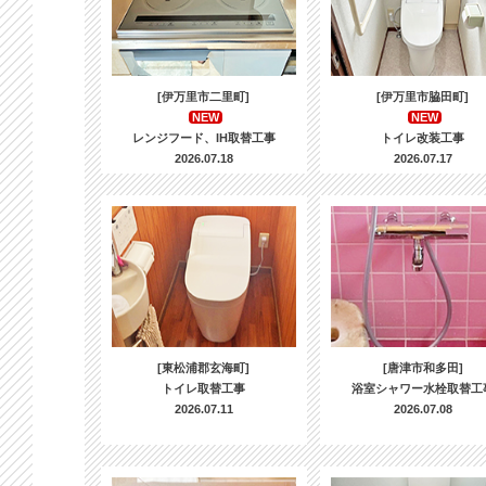
[伊万里市二里町]
[伊万里市脇田町]
NEW
NEW
レンジフード、IH取替工事
トイレ改装工事
2026.07.18
2026.07.17
[東松浦郡玄海町]
[唐津市和多田]
トイレ取替工事
浴室シャワー水栓取替工
2026.07.11
2026.07.08