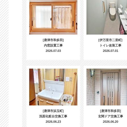
[唐津市和多田]
[伊万里市二里町]
内窓設置工事
トイレ改装工事
2026.07.03
2026.07.01
[唐津市浜玉町]
[唐津市和多田]
洗面化粧台交換工事
玄関ドア交換工事
2026.06.23
2026.06.20