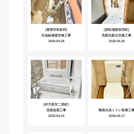
[唐津市和多田]
[西松浦郡有田町]
石油給湯器交換工事
洗面化粧台交換工事
2026.04.28
2026.04.26
[伊万里市二里町]
浴室改装工事
簡易水洗トイレ取替工
2026.04.19
2026.04.17