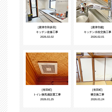
[唐津市和多田]
[唐津市鏡]
キッチン改修工事
キッチン水栓交換工事
2026.02.02
2026.02.01
[有田町]
[有田町]
トイレ換気扇設置工事
襖交換工事
2026.01.25
2026.01.24