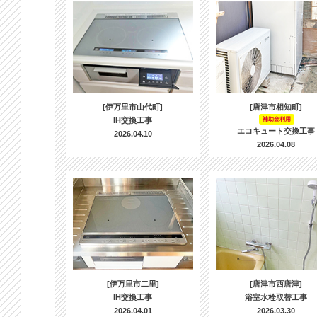
[伊万里市山代町]
[唐津市相知町]
IH交換工事
補助金利用
エコキュート交換工事
2026.04.10
2026.04.08
[伊万里市二里]
[唐津市西唐津]
IH交換工事
浴室水栓取替工事
2026.04.01
2026.03.30