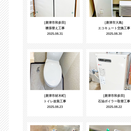
[唐津市和多田]
[唐津市大島]
襖張替え工事
エコキュート交換工事
2025.08.31
2025.08.30
[唐津市材木町]
[唐津市和多田]
トイレ改装工事
石油ボイラー取替工事
2025.08.23
2025.08.22