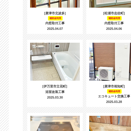
[唐津市北波多]
[松浦市志佐町]
補助金利用
補助金利用
内窓取付工事
内窓取付工事
2025.04.07
2025.04.06
[伊万里市立花町]
[唐津市相知町]
浴室改装工事
補助金利用
エコキュート交換工事
2025.03.30
2025.03.28