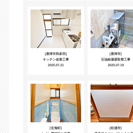
[唐津市和多田]
[唐津市]
キッチン改装工事
石油給湯器取替工事
2025.07.21
2025.07.19
[玄海町]
[松浦市]