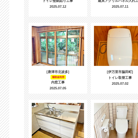
トイレ壁紙貼り工事
建具アクリルパネル入れ
2025.07.12
2025.07.11
[唐津市北波多]
[伊万里市脇田町]
補助金利用
トイレ取替工事
内窓工事
2025.07.02
2025.07.05