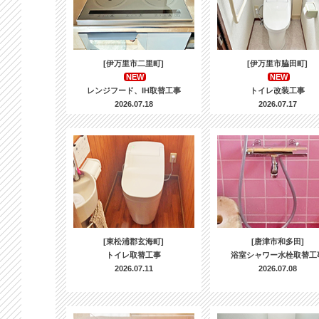
[伊万里市二里町]
[伊万里市脇田町]
NEW
NEW
レンジフード、IH取替工事
トイレ改装工事
2026.07.18
2026.07.17
[東松浦郡玄海町]
[唐津市和多田]
トイレ取替工事
浴室シャワー水栓取替工
2026.07.11
2026.07.08