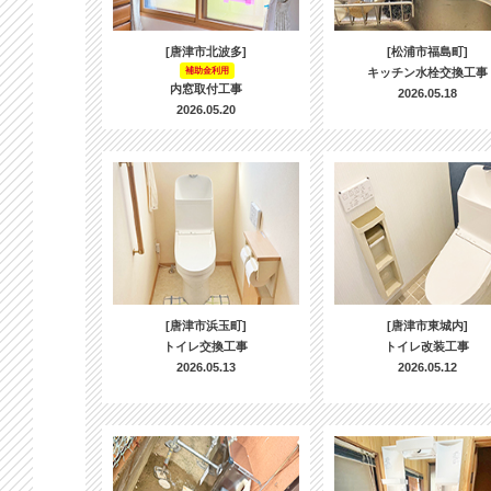
[唐津市北波多]
[松浦市福島町]
補助金利用
キッチン水栓交換工事
内窓取付工事
2026.05.18
2026.05.20
[唐津市浜玉町]
[唐津市東城内]
トイレ交換工事
トイレ改装工事
2026.05.13
2026.05.12