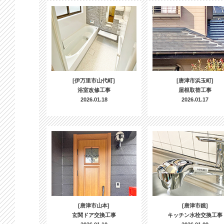
[伊万里市山代町]
[唐津市浜玉町]
浴室改修工事
屋根取替工事
2026.01.18
2026.01.17
[唐津市山本]
[唐津市鏡]
玄関ドア交換工事
キッチン水栓交換工事