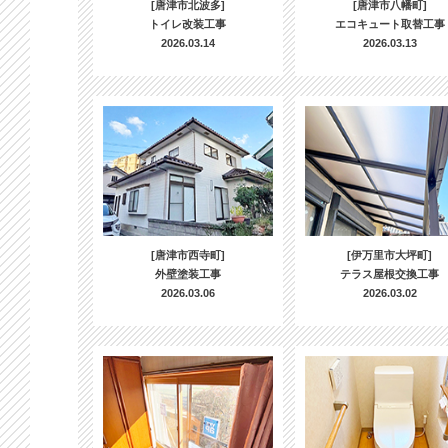
[唐津市北波多]
[唐津市八幡町]
トイレ改装工事
エコキュート取替工事
2026.03.14
2026.03.13
[唐津市西寺町]
[伊万里市大坪町]
外壁塗装工事
テラス屋根交換工事
2026.03.06
2026.03.02