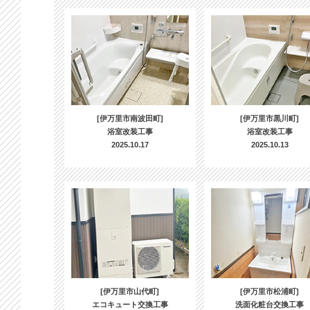
[伊万里市南波田町]
[伊万里市黒川町]
浴室改装工事
浴室改装工事
2025.10.17
2025.10.13
[伊万里市山代町]
[伊万里市松浦町]
エコキュート交換工事
洗面化粧台交換工事