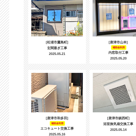
[松浦市鷹島町]
[唐津市山本]
玄関塞ぎ工事
補助金利用
内窓取付工事
2025.05.21
2025.05.20
[唐津市和多田]
[唐津市鎮西町]
補助金利用
浴室換気扇交換工事
エコキュート交換工事
2025.05.14
2025.05.16