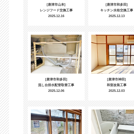
[唐津市山本]
[唐津市和多田]
レンジフード交換工事
キッチン水栓交換工事
2025.12.16
2025.12.13
[唐津市和多田]
[唐津市神田]
流し台排水配管取替工事
和室改装工事
2025.12.06
2025.12.03