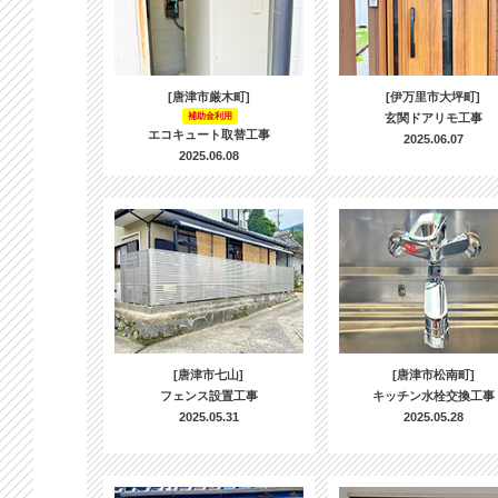
[唐津市厳木町]
[伊万里市大坪町]
補助金利用
玄関ドアリモ工事
エコキュート取替工事
2025.06.07
2025.06.08
[唐津市七山]
[唐津市松南町]
フェンス設置工事
キッチン水栓交換工事
2025.05.31
2025.05.28