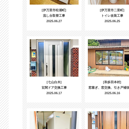
[伊万里市松浦町]
[伊万里市二里町]
流し台取替工事
トイレ改装工事
2025.06.27
2025.06.25
[七山白木]
[和多田本村]
玄関ドア交換工事
窓塞ぎ、窓交換、引き戸補
2025.06.17
2025.06.16