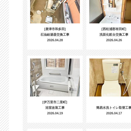
[唐津市和多田]
[西松浦郡有田町]
石油給湯器交換工事
洗面化粧台交換工事
2026.04.28
2026.04.26
[伊万里市二里町]
浴室改装工事
簡易水洗トイレ取替工
2026.04.19
2026.04.17