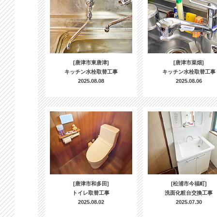
[唐津市東唐津]
[唐津市菜畑]
キッチン水栓取替工事
キッチン水栓取替工事
2025.08.08
2025.08.06
[唐津市和多田]
[松浦市今福町]
トイレ取替工事
洗面化粧台交換工事
2025.08.02
2025.07.30