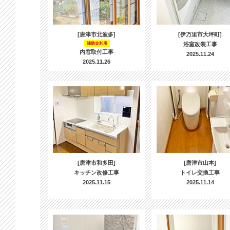
[唐津市北波多]
[伊万里市大坪町]
補助金利用
浴室改装工事
内窓取付工事
2025.11.24
2025.11.26
[唐津市和多田]
[唐津市山本]
キッチン改修工事
トイレ交換工事
2025.11.15
2025.11.14