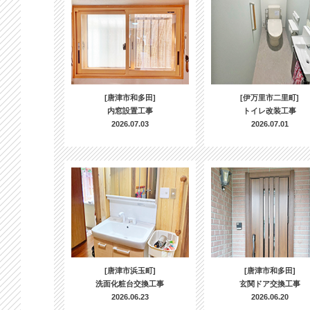
[唐津市和多田]
[伊万里市二里町]
内窓設置工事
トイレ改装工事
2026.07.03
2026.07.01
[唐津市浜玉町]
[唐津市和多田]
洗面化粧台交換工事
玄関ドア交換工事
2026.06.23
2026.06.20