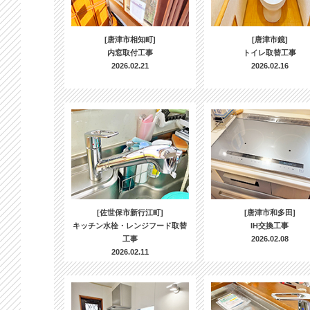
[唐津市相知町]
[唐津市鏡]
内窓取付工事
トイレ取替工事
2026.02.21
2026.02.16
[佐世保市新行江町]
[唐津市和多田]
キッチン水栓・レンジフード取替
IH交換工事
工事
2026.02.08
2026.02.11