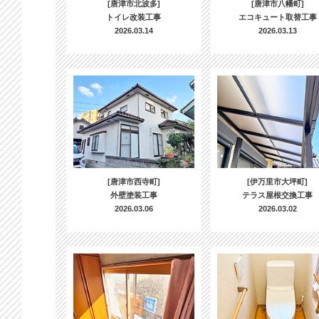
[唐津市北波多]
[唐津市八幡町]
トイレ改装工事
エコキュート取替工事
2026.03.14
2026.03.13
[唐津市西寺町]
[伊万里市大坪町]
外壁塗装工事
テラス屋根交換工事
2026.03.06
2026.03.02