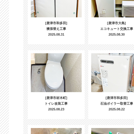
[唐津市和多田]
[唐津市大島]
襖張替え工事
エコキュート交換工事
2025.08.31
2025.08.30
[唐津市材木町]
[唐津市和多田]
トイレ改装工事
石油ボイラー取替工事
2025.08.23
2025.08.22