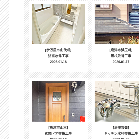
[伊万里市山代町]
[唐津市浜玉町]
浴室改修工事
屋根取替工事
2026.01.18
2026.01.17
[唐津市山本]
[唐津市鏡]
玄関ドア交換工事
キッチン水栓交換工事