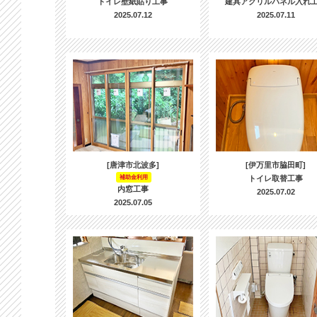
トイレ壁紙貼り工事
建具アクリルパネル入れ
2025.07.12
2025.07.11
[唐津市北波多]
[伊万里市脇田町]
補助金利用
トイレ取替工事
内窓工事
2025.07.02
2025.07.05