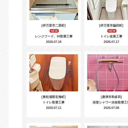
[伊万里市二里町]
[伊万里市脇田町]
NEW
NEW
レンジフード、IH取替工事
トイレ改装工事
2026.07.18
2026.07.17
[東松浦郡玄海町]
[唐津市和多田]
トイレ取替工事
浴室シャワー水栓取替工
2026.07.11
2026.07.08