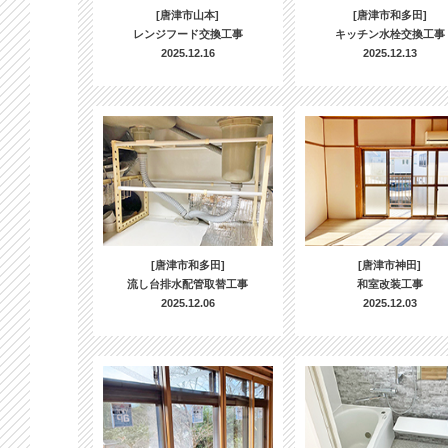
[唐津市山本]
[唐津市和多田]
レンジフード交換工事
キッチン水栓交換工事
2025.12.16
2025.12.13
[唐津市和多田]
[唐津市神田]
流し台排水配管取替工事
和室改装工事
2025.12.06
2025.12.03