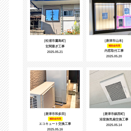
[松浦市鷹島町]
[唐津市山本]
玄関塞ぎ工事
補助金利用
内窓取付工事
2025.05.21
2025.05.20
[唐津市和多田]
[唐津市鎮西町]
補助金利用
浴室換気扇交換工事
エコキュート交換工事
2025.05.14
2025.05.16