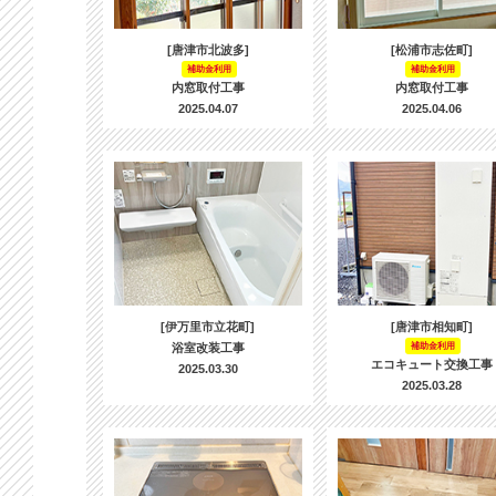
[唐津市北波多]
[松浦市志佐町]
補助金利用
補助金利用
内窓取付工事
内窓取付工事
2025.04.07
2025.04.06
[伊万里市立花町]
[唐津市相知町]
浴室改装工事
補助金利用
エコキュート交換工事
2025.03.30
2025.03.28