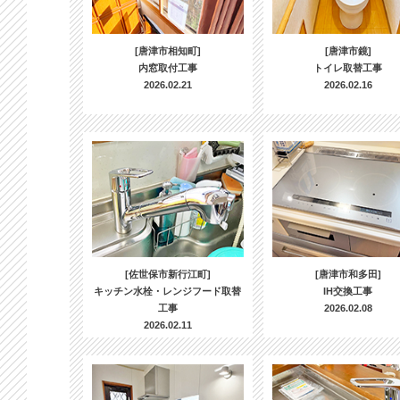
[唐津市相知町]
[唐津市鏡]
内窓取付工事
トイレ取替工事
2026.02.21
2026.02.16
[佐世保市新行江町]
[唐津市和多田]
キッチン水栓・レンジフード取替
IH交換工事
工事
2026.02.08
2026.02.11