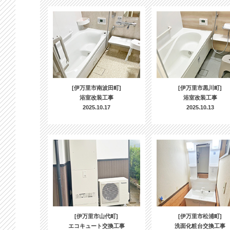
[伊万里市南波田町]
[伊万里市黒川町]
浴室改装工事
浴室改装工事
2025.10.17
2025.10.13
[伊万里市山代町]
[伊万里市松浦町]
エコキュート交換工事
洗面化粧台交換工事