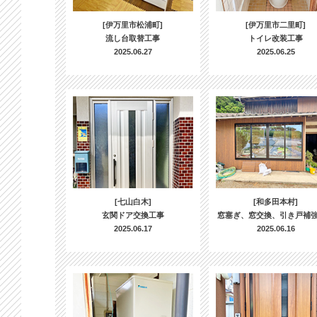
[伊万里市松浦町]
[伊万里市二里町]
流し台取替工事
トイレ改装工事
2025.06.27
2025.06.25
[七山白木]
[和多田本村]
玄関ドア交換工事
窓塞ぎ、窓交換、引き戸補
2025.06.17
2025.06.16