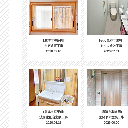
[唐津市和多田]
[伊万里市二里町]
内窓設置工事
トイレ改装工事
2026.07.03
2026.07.01
[唐津市浜玉町]
[唐津市和多田]
洗面化粧台交換工事
玄関ドア交換工事
2026.06.23
2026.06.20