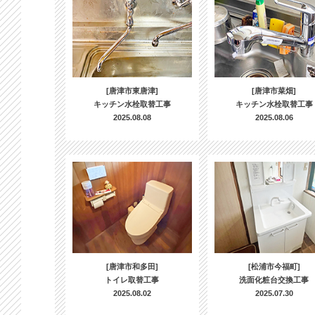
[唐津市東唐津]
[唐津市菜畑]
キッチン水栓取替工事
キッチン水栓取替工事
2025.08.08
2025.08.06
[唐津市和多田]
[松浦市今福町]
トイレ取替工事
洗面化粧台交換工事
2025.08.02
2025.07.30