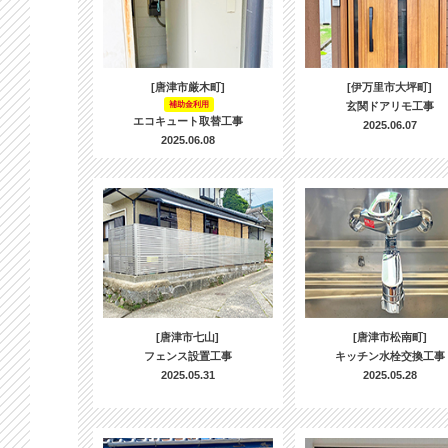
[唐津市厳木町]
[伊万里市大坪町]
補助金利用
玄関ドアリモ工事
エコキュート取替工事
2025.06.07
2025.06.08
[唐津市七山]
[唐津市松南町]
フェンス設置工事
キッチン水栓交換工事
2025.05.31
2025.05.28