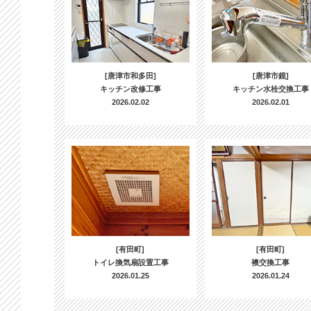
[唐津市和多田]
[唐津市鏡]
キッチン改修工事
キッチン水栓交換工事
2026.02.02
2026.02.01
[有田町]
[有田町]
トイレ換気扇設置工事
襖交換工事
2026.01.25
2026.01.24