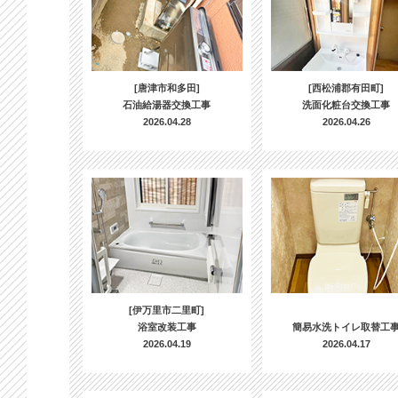
[唐津市和多田]
[西松浦郡有田町]
石油給湯器交換工事
洗面化粧台交換工事
2026.04.28
2026.04.26
[伊万里市二里町]
浴室改装工事
簡易水洗トイレ取替工
2026.04.19
2026.04.17