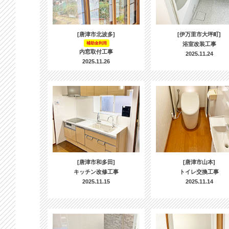
[唐津市北波多]
[伊万里市大坪町]
補助金利用
浴室改装工事
内窓取付工事
2025.11.24
2025.11.26
[唐津市和多田]
[唐津市山本]
キッチン改修工事
トイレ交換工事
2025.11.15
2025.11.14