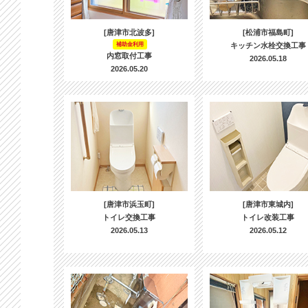
[唐津市北波多]
[松浦市福島町]
補助金利用
キッチン水栓交換工事
内窓取付工事
2026.05.18
2026.05.20
[唐津市浜玉町]
[唐津市東城内]
トイレ交換工事
トイレ改装工事
2026.05.13
2026.05.12