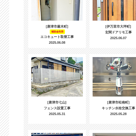
[唐津市厳木町]
[伊万里市大坪町]
補助金利用
玄関ドアリモ工事
エコキュート取替工事
2025.06.07
2025.06.08
[唐津市七山]
[唐津市松南町]
フェンス設置工事
キッチン水栓交換工事
2025.05.31
2025.05.28