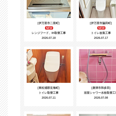
[伊万里市二里町]
[伊万里市脇田町]
NEW
NEW
レンジフード、IH取替工事
トイレ改装工事
2026.07.18
2026.07.17
[東松浦郡玄海町]
[唐津市和多田]
トイレ取替工事
浴室シャワー水栓取替工
2026.07.11
2026.07.08