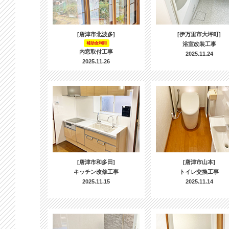
[唐津市北波多]
[伊万里市大坪町]
補助金利用
浴室改装工事
内窓取付工事
2025.11.24
2025.11.26
[唐津市和多田]
[唐津市山本]
キッチン改修工事
トイレ交換工事
2025.11.15
2025.11.14