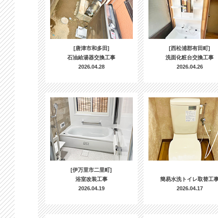
[唐津市和多田]
[西松浦郡有田町]
石油給湯器交換工事
洗面化粧台交換工事
2026.04.28
2026.04.26
[伊万里市二里町]
浴室改装工事
簡易水洗トイレ取替工
2026.04.19
2026.04.17