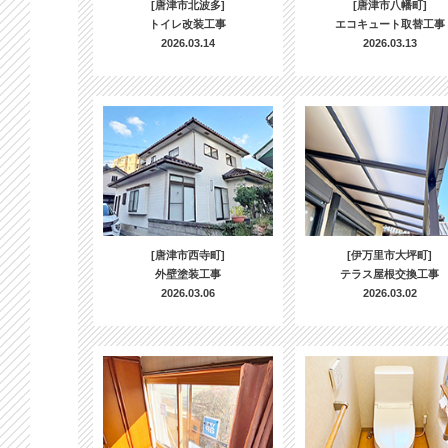
[唐津市北波多]
[唐津市八幡町]
トイレ改装工事
エコキュート取替工事
2026.03.14
2026.03.13
[唐津市西寺町]
[伊万里市大坪町]
外壁塗装工事
テラス屋根交換工事
2026.03.06
2026.03.02