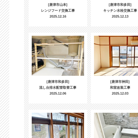
[唐津市山本]
[唐津市和多田]
レンジフード交換工事
キッチン水栓交換工事
2025.12.16
2025.12.13
[唐津市和多田]
[唐津市神田]
流し台排水配管取替工事
和室改装工事
2025.12.06
2025.12.03