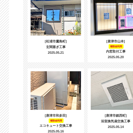
[松浦市鷹島町]
[唐津市山本]
玄関塞ぎ工事
補助金利用
内窓取付工事
2025.05.21
2025.05.20
[唐津市和多田]
[唐津市鎮西町]
補助金利用
浴室換気扇交換工事
エコキュート交換工事
2025.05.14
2025.05.16