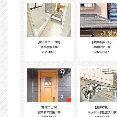
[伊万里市山代町]
[唐津市浜玉町]
浴室改修工事
屋根取替工事
2026.01.18
2026.01.17
[唐津市山本]
[唐津市鏡]
玄関ドア交換工事
キッチン水栓交換工事