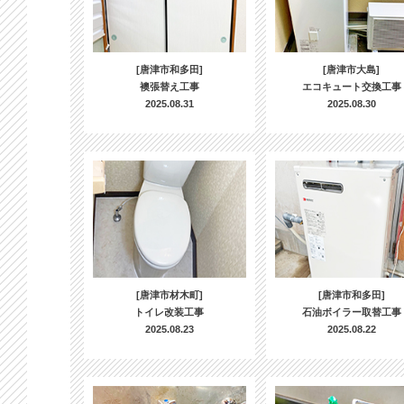
[唐津市和多田]
[唐津市大島]
襖張替え工事
エコキュート交換工事
2025.08.31
2025.08.30
[唐津市材木町]
[唐津市和多田]
トイレ改装工事
石油ボイラー取替工事
2025.08.23
2025.08.22