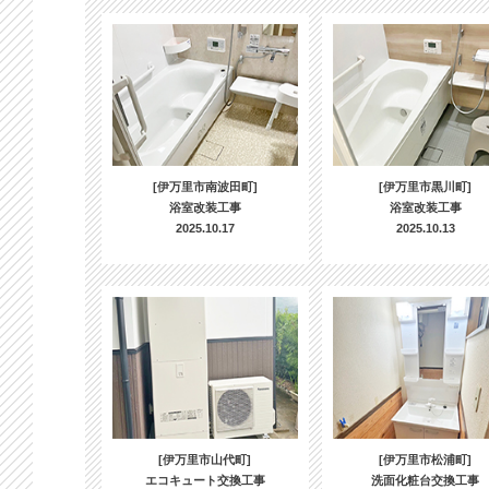
[伊万里市南波田町]
[伊万里市黒川町]
浴室改装工事
浴室改装工事
2025.10.17
2025.10.13
[伊万里市山代町]
[伊万里市松浦町]
エコキュート交換工事
洗面化粧台交換工事