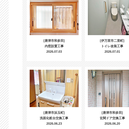
[唐津市和多田]
[伊万里市二里町]
内窓設置工事
トイレ改装工事
2026.07.03
2026.07.01
[唐津市浜玉町]
[唐津市和多田]
洗面化粧台交換工事
玄関ドア交換工事
2026.06.23
2026.06.20