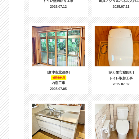
トイレ壁紙貼り工事
建具アクリルパネル入れ
2025.07.12
2025.07.11
[唐津市北波多]
[伊万里市脇田町]
補助金利用
トイレ取替工事
内窓工事
2025.07.02
2025.07.05