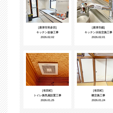
[唐津市和多田]
[唐津市鏡]
キッチン改修工事
キッチン水栓交換工事
2026.02.02
2026.02.01
[有田町]
[有田町]
トイレ換気扇設置工事
襖交換工事
2026.01.25
2026.01.24