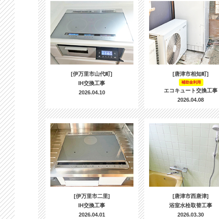
[伊万里市山代町]
[唐津市相知町]
IH交換工事
補助金利用
エコキュート交換工事
2026.04.10
2026.04.08
[伊万里市二里]
[唐津市西唐津]
IH交換工事
浴室水栓取替工事
2026.04.01
2026.03.30