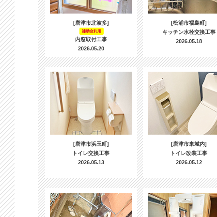
[唐津市北波多]
[松浦市福島町]
補助金利用
キッチン水栓交換工事
内窓取付工事
2026.05.18
2026.05.20
[唐津市浜玉町]
[唐津市東城内]
トイレ交換工事
トイレ改装工事
2026.05.13
2026.05.12