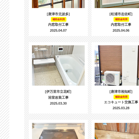
[唐津市北波多]
[松浦市志佐町]
補助金利用
補助金利用
内窓取付工事
内窓取付工事
2025.04.07
2025.04.06
[伊万里市立花町]
[唐津市相知町]
浴室改装工事
補助金利用
エコキュート交換工事
2025.03.30
2025.03.28