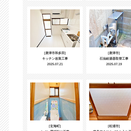
[唐津市和多田]
[唐津市]
キッチン改装工事
石油給湯器取替工事
2025.07.21
2025.07.19
[玄海町]
[松浦市]