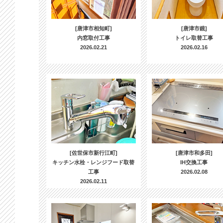
[唐津市相知町]
[唐津市鏡]
内窓取付工事
トイレ取替工事
2026.02.21
2026.02.16
[佐世保市新行江町]
[唐津市和多田]
キッチン水栓・レンジフード取替
IH交換工事
工事
2026.02.08
2026.02.11