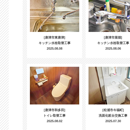
[唐津市東唐津]
[唐津市菜畑]
キッチン水栓取替工事
キッチン水栓取替工事
2025.08.08
2025.08.06
[唐津市和多田]
[松浦市今福町]
トイレ取替工事
洗面化粧台交換工事
2025.08.02
2025.07.30