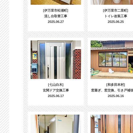
[伊万里市松浦町]
[伊万里市二里町]
流し台取替工事
トイレ改装工事
2025.06.27
2025.06.25
[七山白木]
[和多田本村]
玄関ドア交換工事
窓塞ぎ、窓交換、引き戸補
2025.06.17
2025.06.16