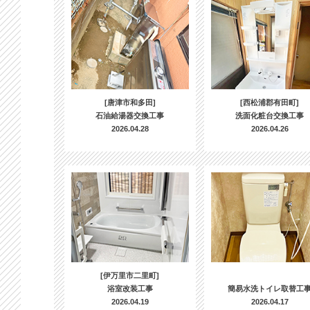
[唐津市和多田]
[西松浦郡有田町]
石油給湯器交換工事
洗面化粧台交換工事
2026.04.28
2026.04.26
[伊万里市二里町]
浴室改装工事
簡易水洗トイレ取替工
2026.04.19
2026.04.17