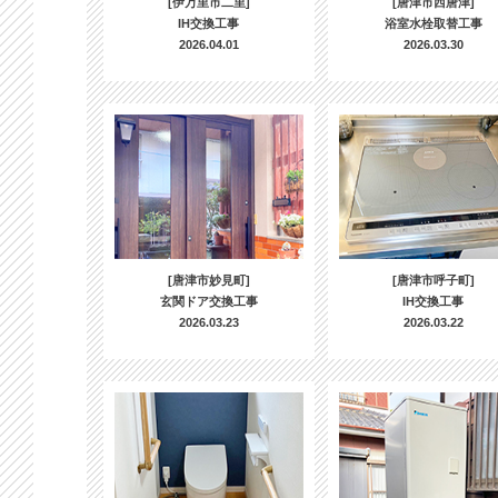
[伊万里市二里]
[唐津市西唐津]
IH交換工事
浴室水栓取替工事
2026.04.01
2026.03.30
[唐津市妙見町]
[唐津市呼子町]
玄関ドア交換工事
IH交換工事
2026.03.23
2026.03.22