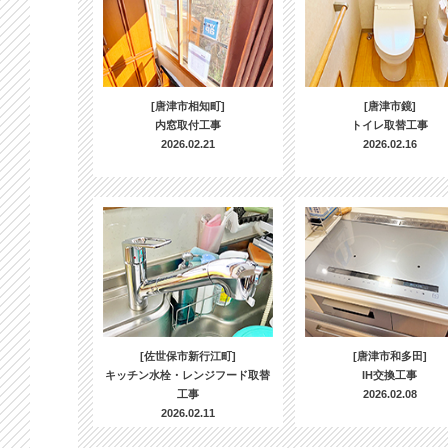
[唐津市相知町]
[唐津市鏡]
内窓取付工事
トイレ取替工事
2026.02.21
2026.02.16
[佐世保市新行江町]
[唐津市和多田]
キッチン水栓・レンジフード取替
IH交換工事
工事
2026.02.08
2026.02.11