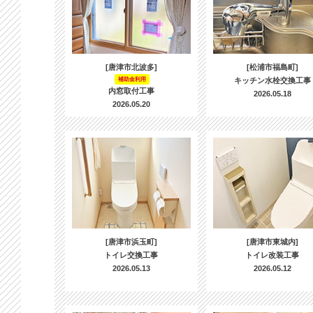
[唐津市北波多]
[松浦市福島町]
補助金利用
キッチン水栓交換工事
内窓取付工事
2026.05.18
2026.05.20
[唐津市浜玉町]
[唐津市東城内]
トイレ交換工事
トイレ改装工事
2026.05.13
2026.05.12