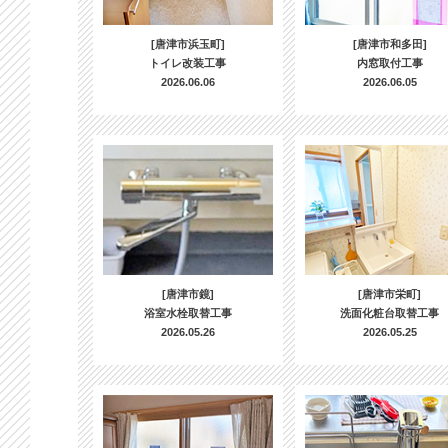
[唐津市浜玉町]
[唐津市和多田]
トイレ改装工事
内窓取付工事
2026.06.06
2026.06.05
[唐津市鏡]
[唐津市栄町]
浴室水栓取替工事
洗面化粧台取替工事
2026.05.26
2026.05.25