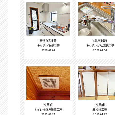
[唐津市和多田]
[唐津市鏡]
キッチン改修工事
キッチン水栓交換工事
2026.02.02
2026.02.01
[有田町]
[有田町]
トイレ換気扇設置工事
襖交換工事
2026.01.25
2026.01.24