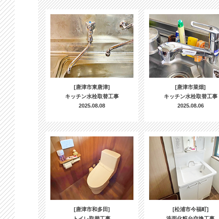
[唐津市東唐津]
[唐津市菜畑]
キッチン水栓取替工事
キッチン水栓取替工事
2025.08.08
2025.08.06
[唐津市和多田]
[松浦市今福町]
トイレ取替工事
洗面化粧台交換工事