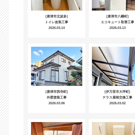
[唐津市北波多]
[唐津市八幡町]
トイレ改装工事
エコキュート取替工事
2026.03.14
2026.03.13
[唐津市西寺町]
[伊万里市大坪町]
外壁塗装工事
テラス屋根交換工事
2026.03.06
2026.03.02