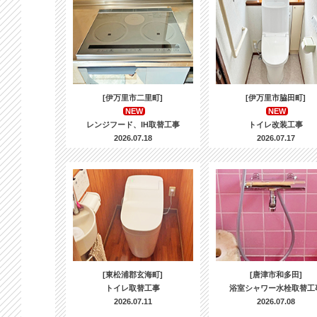
[伊万里市二里町]
[伊万里市脇田町]
NEW
NEW
レンジフード、IH取替工事
トイレ改装工事
2026.07.18
2026.07.17
[東松浦郡玄海町]
[唐津市和多田]
トイレ取替工事
浴室シャワー水栓取替工
2026.07.11
2026.07.08