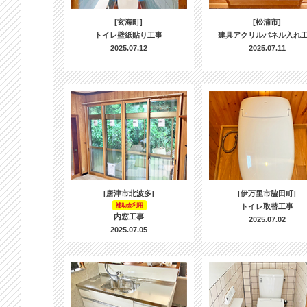
[玄海町]
[松浦市]
トイレ壁紙貼り工事
建具アクリルパネル入れ
2025.07.12
2025.07.11
[唐津市北波多]
[伊万里市脇田町]
補助金利用
トイレ取替工事
内窓工事
2025.07.02
2025.07.05