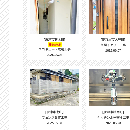
[唐津市厳木町]
[伊万里市大坪町]
補助金利用
玄関ドアリモ工事
エコキュート取替工事
2025.06.07
2025.06.08
[唐津市七山]
[唐津市松南町]
フェンス設置工事
キッチン水栓交換工事
2025.05.31
2025.05.28