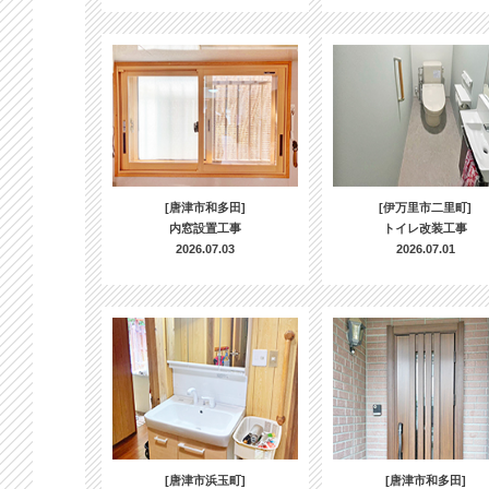
[唐津市和多田]
[伊万里市二里町]
内窓設置工事
トイレ改装工事
2026.07.03
2026.07.01
[唐津市浜玉町]
[唐津市和多田]