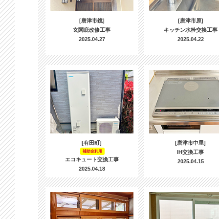
[唐津市鏡]
[唐津市原]
玄関庇改修工事
キッチン水栓交換工事
2025.04.27
2025.04.22
[有田町]
[唐津市中里]
補助金利用
IH交換工事
エコキュート交換工事
2025.04.15
2025.04.18