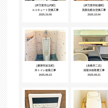
[伊万里市山代町]
[伊万里市松浦町]
エコキュート交換工事
洗面化粧台交換工事
2025.10.05
2025.10.04
[唐津市浜玉町]
[糸島市二丈]
外トイレ改装工事
浴室水栓取替工事
2025.09.23
2025.09.21