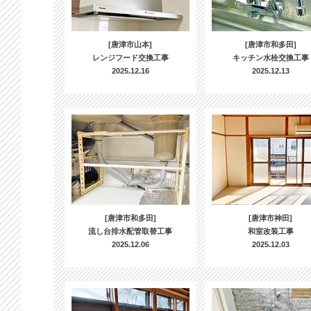
[唐津市山本]
[唐津市和多田]
レンジフード交換工事
キッチン水栓交換工事
2025.12.16
2025.12.13
[唐津市和多田]
[唐津市神田]
流し台排水配管取替工事
和室改装工事
2025.12.06
2025.12.03