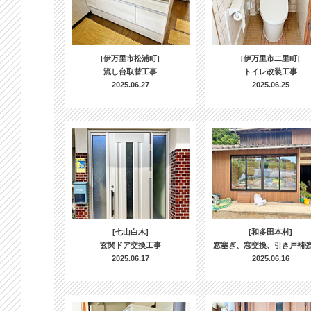
[伊万里市松浦町]
[伊万里市二里町]
流し台取替工事
トイレ改装工事
2025.06.27
2025.06.25
[七山白木]
[和多田本村]
玄関ドア交換工事
窓塞ぎ、窓交換、引き戸補
2025.06.17
2025.06.16