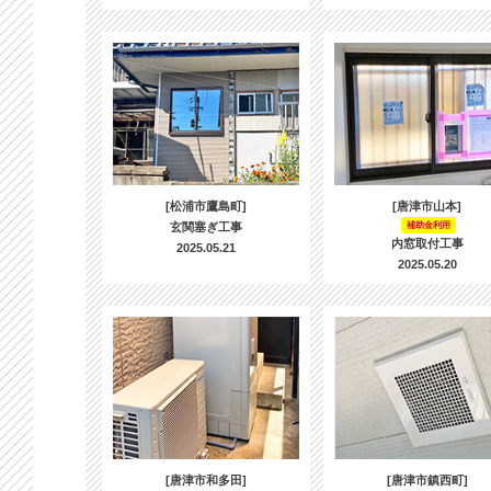
[松浦市鷹島町]
[唐津市山本]
玄関塞ぎ工事
補助金利用
内窓取付工事
2025.05.21
2025.05.20
[唐津市和多田]
[唐津市鎮西町]