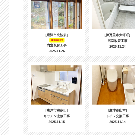
[唐津市北波多]
[伊万里市大坪町]
補助金利用
浴室改装工事
内窓取付工事
2025.11.24
2025.11.26
[唐津市和多田]
[唐津市山本]
キッチン改修工事
トイレ交換工事
2025.11.15
2025.11.14