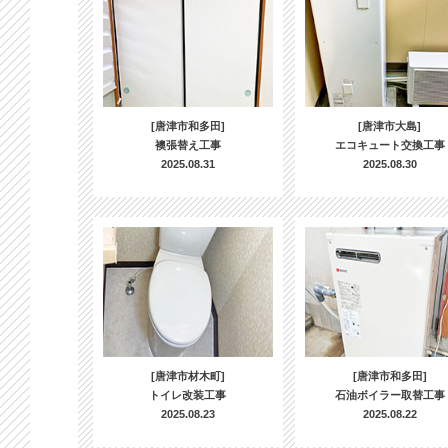
[唐津市和多田]
[唐津市大島]
襖張替え工事
エコキュート交換工事
2025.08.31
2025.08.30
[唐津市材木町]
[唐津市和多田]
トイレ改装工事
石油ボイラー取替工事
2025.08.23
2025.08.22