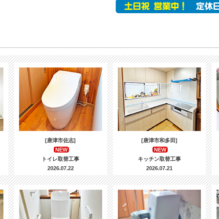
[唐津市佐志]
[唐津市和多田]
NEW
NEW
トイレ取替工事
キッチン取替工事
2026.07.22
2026.07.21