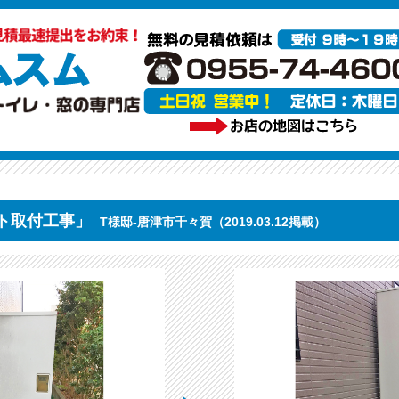
ト取付工事」
T様邸-唐津市千々賀（2019.03.12掲載）