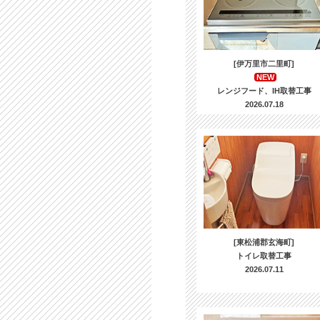
[伊万里市二里町]
NEW
レンジフード、IH取替工事
2026.07.18
[東松浦郡玄海町]
トイレ取替工事
2026.07.11