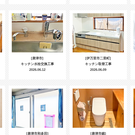
[唐津市]
[伊万里市二里町]
キッチン水栓交換工事
キッチン取替工事
2026.06.12
2026.06.09
[唐津市和多田]
[唐津市鏡]