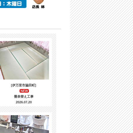
[伊万里市脇田町]
NEW
畳表替え工事
2026.07.20