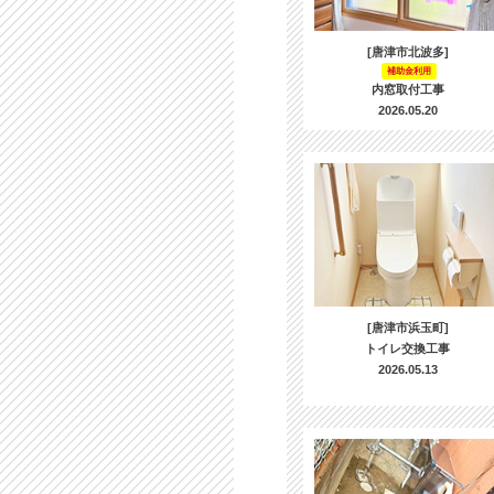
[唐津市北波多]
補助金利用
内窓取付工事
2026.05.20
[唐津市浜玉町]
トイレ交換工事
2026.05.13