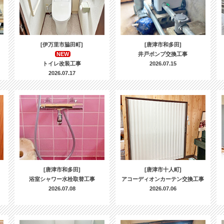
[伊万里市脇田町]
[唐津市和多田]
NEW
井戸ポンプ交換工事
トイレ改装工事
2026.07.15
2026.07.17
[唐津市和多田]
[唐津市十人町]
浴室シャワー水栓取替工事
アコーディオンカーテン交換工事
2026.07.08
2026.07.06