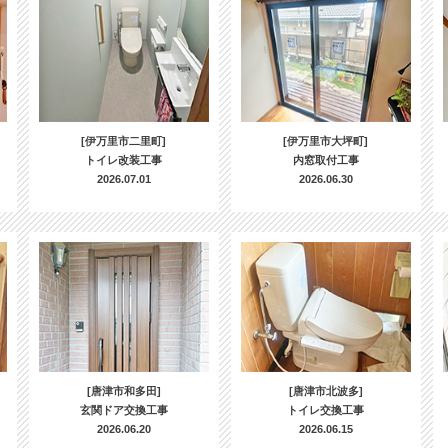
[伊万里市二里町]
[伊万里市大坪町]
トイレ改装工事
内窓取付工事
2026.07.01
2026.06.30
[唐津市和多田]
[唐津市北波多]
玄関ドア交換工事
トイレ交換工事
2026.06.20
2026.06.15