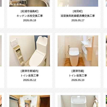
[松浦市福島町]
[有田町]
キッチン水栓交換工事
浴室換気乾燥暖房機交換工事
2026.05.18
2026.05.17
[唐津市東城内]
[唐津市鏡]
トイレ改装工事
トイレ改装工事
2026.05.12
2026.05.10