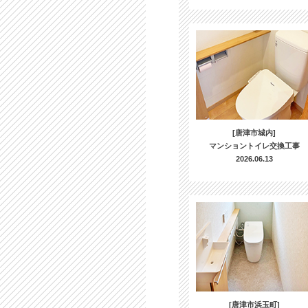
[唐津市城内]
マンショントイレ交換工事
2026.06.13
[唐津市浜玉町]