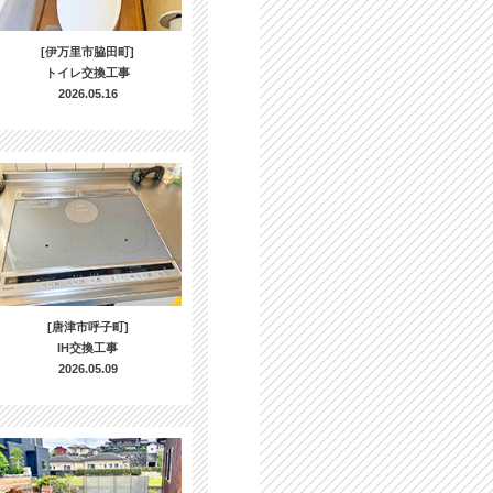
[伊万里市脇田町]
トイレ交換工事
2026.05.16
[唐津市呼子町]
IH交換工事
2026.05.09