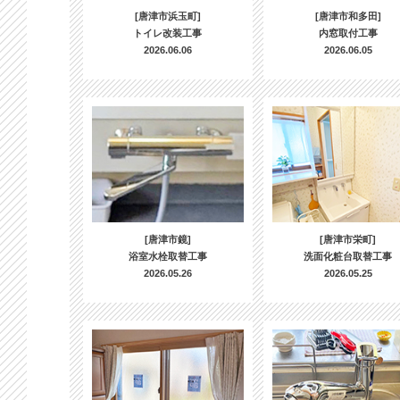
[唐津市浜玉町]
[唐津市和多田]
トイレ改装工事
内窓取付工事
2026.06.06
2026.06.05
[唐津市鏡]
[唐津市栄町]
浴室水栓取替工事
洗面化粧台取替工事
2026.05.26
2026.05.25