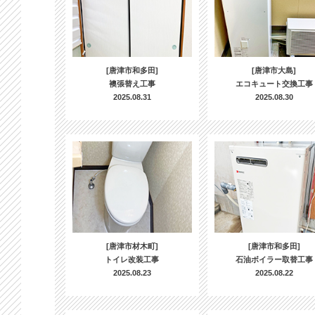
[唐津市和多田]
[唐津市大島]
襖張替え工事
エコキュート交換工事
2025.08.31
2025.08.30
[唐津市材木町]
[唐津市和多田]
トイレ改装工事
石油ボイラー取替工事
2025.08.23
2025.08.22