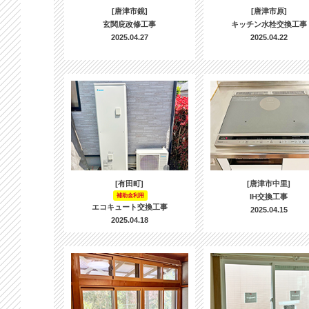
[唐津市鏡]
[唐津市原]
玄関庇改修工事
キッチン水栓交換工事
2025.04.27
2025.04.22
[有田町]
[唐津市中里]
補助金利用
IH交換工事
エコキュート交換工事
2025.04.15
2025.04.18