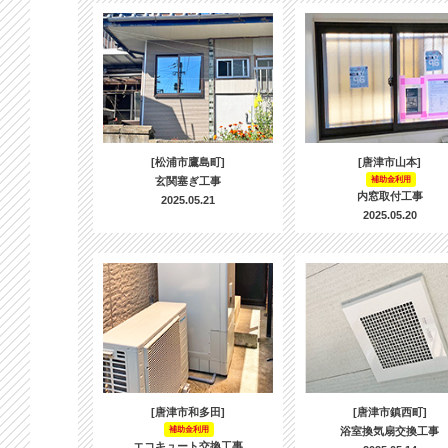
[松浦市鷹島町]
[唐津市山本]
玄関塞ぎ工事
補助金利用
内窓取付工事
2025.05.21
2025.05.20
[唐津市和多田]
[唐津市鎮西町]
補助金利用
浴室換気扇交換工事
エコキュート交換工事