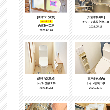
[唐津市北波多]
[松浦市福島町]
補助金利用
キッチン水栓交換工事
内窓取付工事
2026.05.18
2026.05.20
[唐津市浜玉町]
[唐津市東城内]
トイレ交換工事
トイレ改装工事
2026.05.13
2026.05.12