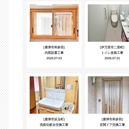
[唐津市和多田]
[伊万里市二里町]
内窓設置工事
トイレ改装工事
2026.07.03
2026.07.01
[唐津市浜玉町]
[唐津市和多田]
洗面化粧台交換工事
玄関ドア交換工事