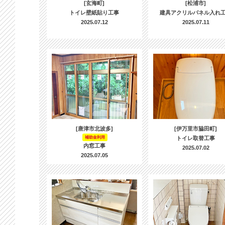
[玄海町]
[松浦市]
トイレ壁紙貼り工事
建具アクリルパネル入れ
2025.07.12
2025.07.11
[唐津市北波多]
[伊万里市脇田町]
補助金利用
トイレ取替工事
内窓工事
2025.07.02
2025.07.05