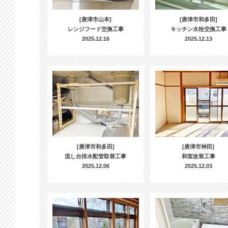
[唐津市山本]
[唐津市和多田]
レンジフード交換工事
キッチン水栓交換工事
2025.12.16
2025.12.13
[唐津市和多田]
[唐津市神田]
流し台排水配管取替工事
和室改装工事
2025.12.06
2025.12.03