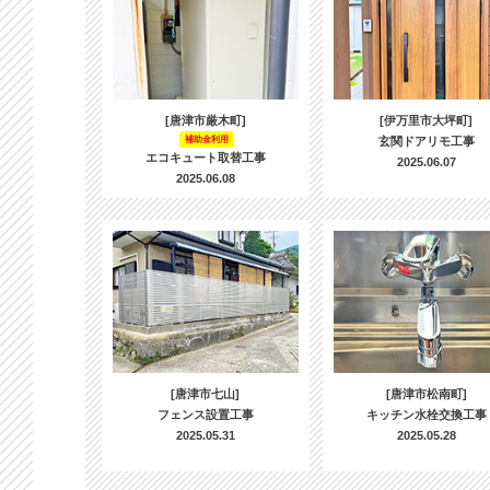
[唐津市厳木町]
[伊万里市大坪町]
補助金利用
玄関ドアリモ工事
エコキュート取替工事
2025.06.07
2025.06.08
[唐津市七山]
[唐津市松南町]
フェンス設置工事
キッチン水栓交換工事
2025.05.31
2025.05.28