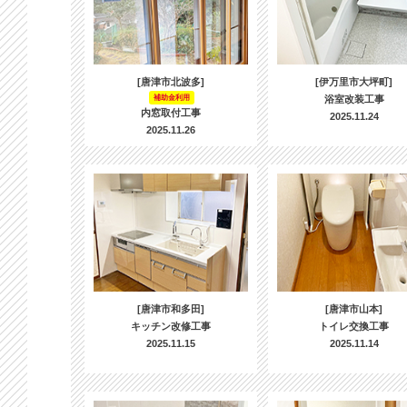
[唐津市北波多]
[伊万里市大坪町]
補助金利用
浴室改装工事
内窓取付工事
2025.11.24
2025.11.26
[唐津市和多田]
[唐津市山本]
キッチン改修工事
トイレ交換工事
2025.11.15
2025.11.14