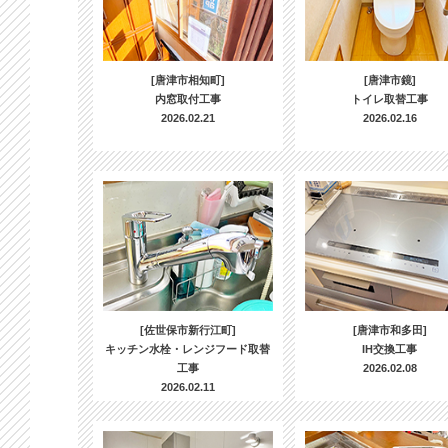
[唐津市相知町]
[唐津市鏡]
内窓取付工事
トイレ取替工事
2026.02.21
2026.02.16
[佐世保市新行江町]
[唐津市和多田]
キッチン水栓・レンジフード取替
IH交換工事
工事
2026.02.08
2026.02.11