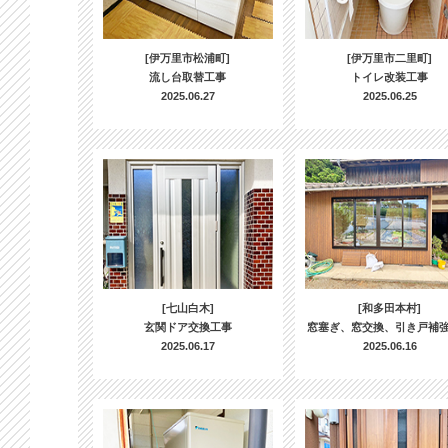
[伊万里市松浦町]
[伊万里市二里町]
流し台取替工事
トイレ改装工事
2025.06.27
2025.06.25
[七山白木]
[和多田本村]
玄関ドア交換工事
窓塞ぎ、窓交換、引き戸補
2025.06.17
2025.06.16