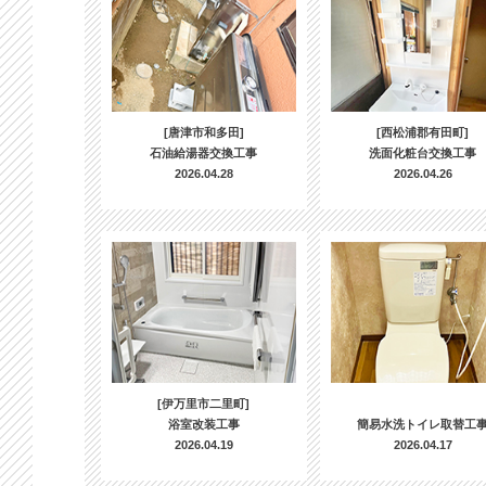
[唐津市和多田]
[西松浦郡有田町]
石油給湯器交換工事
洗面化粧台交換工事
2026.04.28
2026.04.26
[伊万里市二里町]
浴室改装工事
簡易水洗トイレ取替工
2026.04.19
2026.04.17