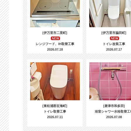
[伊万里市二里町]
[伊万里市脇田町]
NEW
NEW
レンジフード、IH取替工事
トイレ改装工事
2026.07.18
2026.07.17
[東松浦郡玄海町]
[唐津市和多田]
トイレ取替工事
浴室シャワー水栓取替工
2026.07.11
2026.07.08