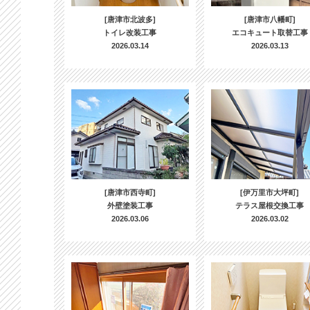
[唐津市北波多]
[唐津市八幡町]
トイレ改装工事
エコキュート取替工事
2026.03.14
2026.03.13
[唐津市西寺町]
[伊万里市大坪町]
外壁塗装工事
テラス屋根交換工事
2026.03.06
2026.03.02