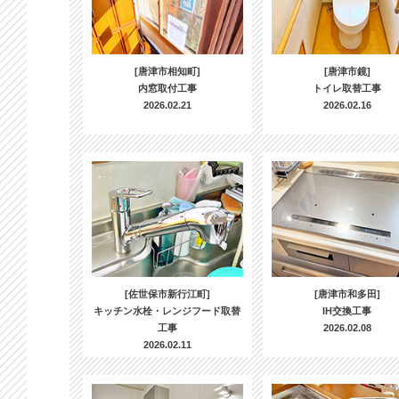
[唐津市相知町]
[唐津市鏡]
内窓取付工事
トイレ取替工事
2026.02.21
2026.02.16
[佐世保市新行江町]
[唐津市和多田]
キッチン水栓・レンジフード取替
IH交換工事
工事
2026.02.08
2026.02.11