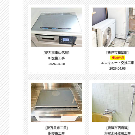
[伊万里市山代町]
[唐津市相知町]
IH交換工事
補助金利用
エコキュート交換工事
2026.04.10
2026.04.08
[伊万里市二里]
[唐津市西唐津]
IH交換工事
浴室水栓取替工事