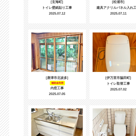
[玄海町]
[松浦市]
トイレ壁紙貼り工事
建具アクリルパネル入れ
2025.07.12
2025.07.11
[唐津市北波多]
[伊万里市脇田町]
補助金利用
トイレ取替工事
内窓工事
2025.07.02
2025.07.05