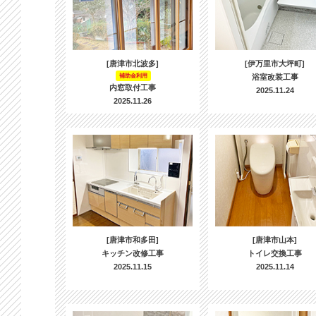
[唐津市北波多]
[伊万里市大坪町]
補助金利用
浴室改装工事
内窓取付工事
2025.11.24
2025.11.26
[唐津市和多田]
[唐津市山本]
キッチン改修工事
トイレ交換工事
2025.11.15
2025.11.14