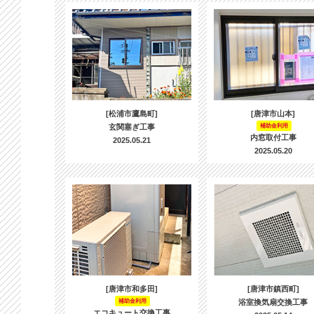
[松浦市鷹島町]
[唐津市山本]
玄関塞ぎ工事
補助金利用
内窓取付工事
2025.05.21
2025.05.20
[唐津市和多田]
[唐津市鎮西町]
補助金利用
浴室換気扇交換工事
エコキュート交換工事