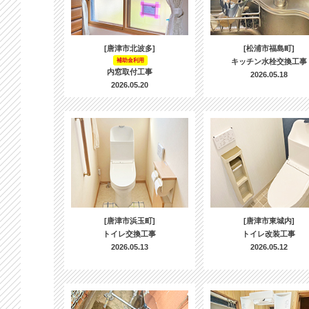
[唐津市北波多]
[松浦市福島町]
補助金利用
キッチン水栓交換工事
内窓取付工事
2026.05.18
2026.05.20
[唐津市浜玉町]
[唐津市東城内]
トイレ交換工事
トイレ改装工事
2026.05.13
2026.05.12