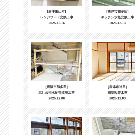
[唐津市山本]
[唐津市和多田]
レンジフード交換工事
キッチン水栓交換工事
2025.12.16
2025.12.13
[唐津市和多田]
[唐津市神田]
流し台排水配管取替工事
和室改装工事
2025.12.06
2025.12.03