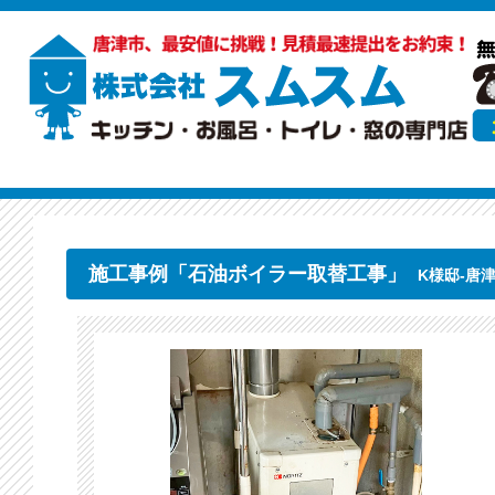
施工事例「石油ボイラー取替工事」
K様邸-唐津