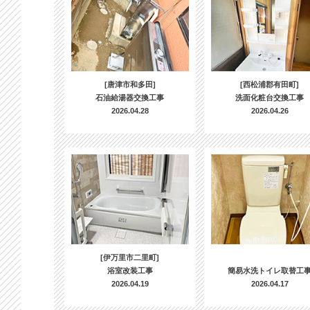
[唐津市和多田]
[西松浦郡有田町]
石油給湯器交換工事
洗面化粧台交換工事
2026.04.28
2026.04.26
[伊万里市二里町]
浴室改装工事
簡易水洗トイレ取替工
2026.04.19
2026.04.17