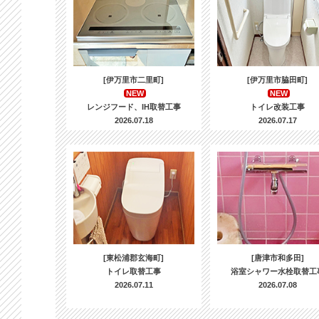
[伊万里市二里町]
[伊万里市脇田町]
NEW
NEW
レンジフード、IH取替工事
トイレ改装工事
2026.07.18
2026.07.17
[東松浦郡玄海町]
[唐津市和多田]
トイレ取替工事
浴室シャワー水栓取替工
2026.07.11
2026.07.08