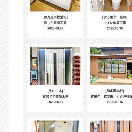
[伊万里市松浦町]
[伊万里市二里町]
流し台取替工事
トイレ改装工事
2025.06.27
2025.06.25
[七山白木]
[和多田本村]
玄関ドア交換工事
窓塞ぎ、窓交換、引き戸補
2025.06.17
2025.06.16