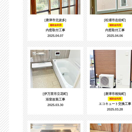
[唐津市北波多]
[松浦市志佐町]
補助金利用
補助金利用
内窓取付工事
内窓取付工事
2025.04.07
2025.04.06
[伊万里市立花町]
[唐津市相知町]
浴室改装工事
補助金利用
エコキュート交換工事
2025.03.30
2025.03.28