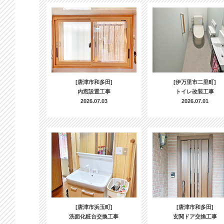
[唐津市和多田]
[伊万里市二里町]
内窓設置工事
トイレ改装工事
2026.07.03
2026.07.01
[唐津市浜玉町]
[唐津市和多田]
洗面化粧台交換工事
玄関ドア交換工事