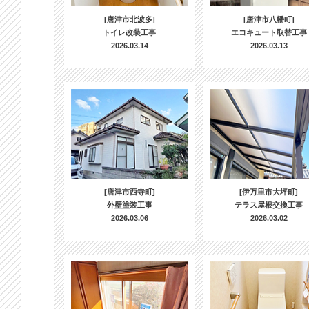
[唐津市北波多]
[唐津市八幡町]
トイレ改装工事
エコキュート取替工事
2026.03.14
2026.03.13
[唐津市西寺町]
[伊万里市大坪町]
外壁塗装工事
テラス屋根交換工事
2026.03.06
2026.03.02