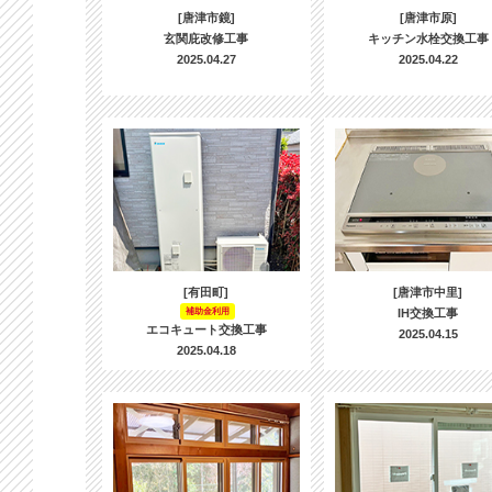
[唐津市鏡]
[唐津市原]
玄関庇改修工事
キッチン水栓交換工事
2025.04.27
2025.04.22
[有田町]
[唐津市中里]
補助金利用
IH交換工事
エコキュート交換工事
2025.04.15
2025.04.18