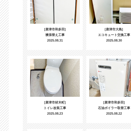
[唐津市和多田]
[唐津市大島]
襖張替え工事
エコキュート交換工事
2025.08.31
2025.08.30
[唐津市材木町]
[唐津市和多田]
トイレ改装工事
石油ボイラー取替工事
2025.08.23
2025.08.22