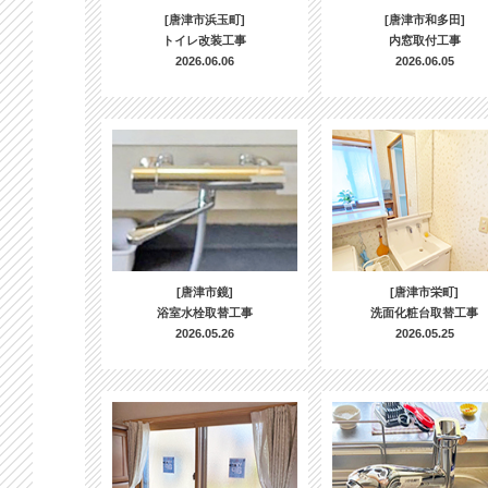
[唐津市浜玉町]
[唐津市和多田]
トイレ改装工事
内窓取付工事
2026.06.06
2026.06.05
[唐津市鏡]
[唐津市栄町]
浴室水栓取替工事
洗面化粧台取替工事
2026.05.26
2026.05.25