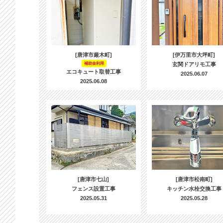
[唐津市厳木町]
[伊万里市大坪町]
補助金利用
玄関ドアリモ工事
エコキュート取替工事
2025.06.07
2025.06.08
[唐津市七山]
[唐津市松南町]
フェンス設置工事
キッチン水栓交換工事
2025.05.31
2025.05.28