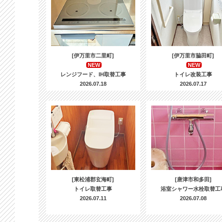
[伊万里市二里町]
[伊万里市脇田町]
NEW
NEW
レンジフード、IH取替工事
トイレ改装工事
2026.07.18
2026.07.17
[東松浦郡玄海町]
[唐津市和多田]
トイレ取替工事
浴室シャワー水栓取替工
2026.07.11
2026.07.08