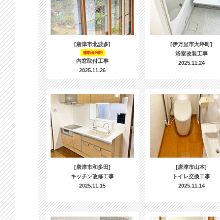
[唐津市北波多]
[伊万里市大坪町]
補助金利用
浴室改装工事
内窓取付工事
2025.11.24
2025.11.26
[唐津市和多田]
[唐津市山本]
キッチン改修工事
トイレ交換工事
2025.11.15
2025.11.14