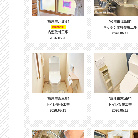
[唐津市北波多]
[松浦市福島町]
補助金利用
キッチン水栓交換工事
内窓取付工事
2026.05.18
2026.05.20
[唐津市浜玉町]
[唐津市東城内]
トイレ交換工事
トイレ改装工事
2026.05.13
2026.05.12