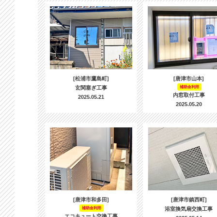
[松浦市鷹島町]
[唐津市山本]
玄関塞ぎ工事
補助金利用
内窓取付工事
2025.05.21
2025.05.20
[唐津市和多田]
[唐津市鎮西町]
補助金利用
浴室換気扇交換工事
エコキュート交換工事