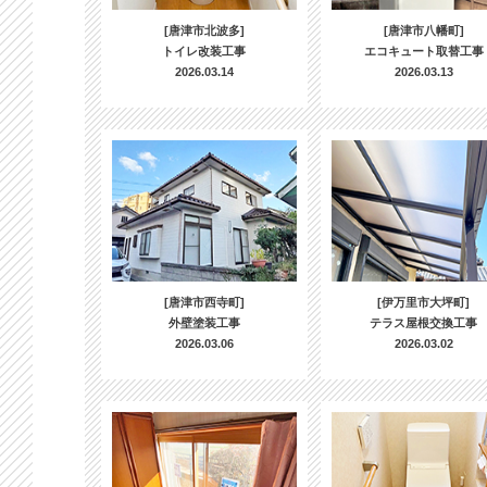
[唐津市北波多]
[唐津市八幡町]
トイレ改装工事
エコキュート取替工事
2026.03.14
2026.03.13
[唐津市西寺町]
[伊万里市大坪町]
外壁塗装工事
テラス屋根交換工事
2026.03.06
2026.03.02