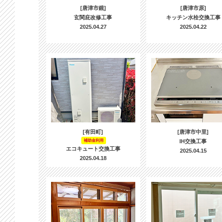
[唐津市鏡]
[唐津市原]
玄関庇改修工事
キッチン水栓交換工事
2025.04.27
2025.04.22
[有田町]
[唐津市中里]
補助金利用
IH交換工事
エコキュート交換工事
2025.04.15
2025.04.18