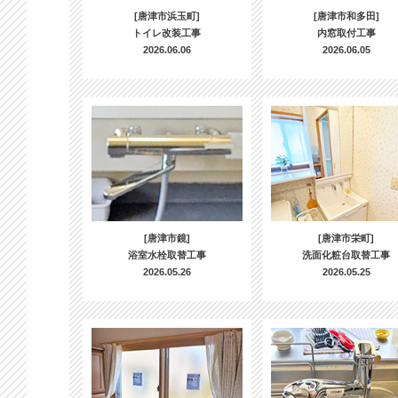
[唐津市浜玉町]
[唐津市和多田]
トイレ改装工事
内窓取付工事
2026.06.06
2026.06.05
[唐津市鏡]
[唐津市栄町]
浴室水栓取替工事
洗面化粧台取替工事
2026.05.26
2026.05.25