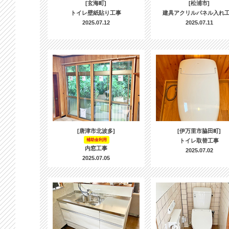
[玄海町]
[松浦市]
トイレ壁紙貼り工事
建具アクリルパネル入れ
2025.07.12
2025.07.11
[唐津市北波多]
[伊万里市脇田町]
補助金利用
トイレ取替工事
内窓工事
2025.07.02
2025.07.05