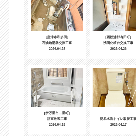
[唐津市和多田]
[西松浦郡有田町]
石油給湯器交換工事
洗面化粧台交換工事
2026.04.28
2026.04.26
[伊万里市二里町]
浴室改装工事
簡易水洗トイレ取替工
2026.04.19
2026.04.17