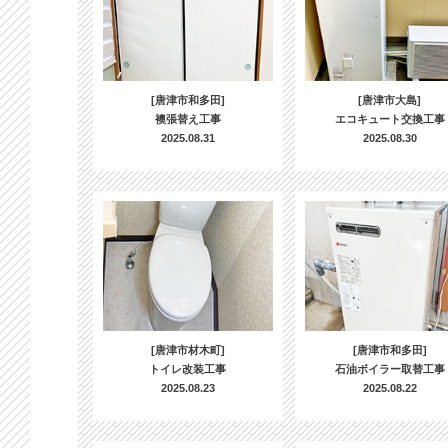
[唐津市和多田]
[唐津市大島]
襖張替え工事
エコキュート交換工事
2025.08.31
2025.08.30
[唐津市材木町]
[唐津市和多田]
トイレ改装工事
石油ボイラー取替工事
2025.08.23
2025.08.22