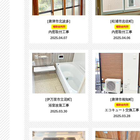
[唐津市北波多]
[松浦市志佐町]
補助金利用
補助金利用
内窓取付工事
内窓取付工事
2025.04.07
2025.04.06
[伊万里市立花町]
[唐津市相知町]
浴室改装工事
補助金利用
エコキュート交換工事
2025.03.30
2025.03.28