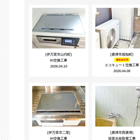
[伊万里市山代町]
[唐津市相知町]
IH交換工事
補助金利用
エコキュート交換工事
2026.04.10
2026.04.08
[伊万里市二里]
[唐津市西唐津]
IH交換工事
浴室水栓取替工事