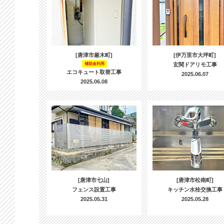
[唐津市厳木町]
[伊万里市大坪町]
補助金利用
玄関ドアリモ工事
エコキュート取替工事
2025.06.07
2025.06.08
[唐津市七山]
[唐津市松南町]
フェンス設置工事
キッチン水栓交換工事
2025.05.31
2025.05.28