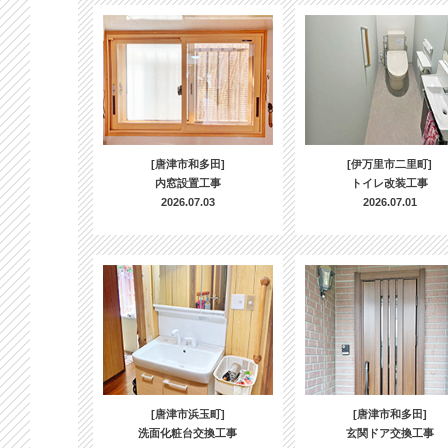
[唐津市和多田]
[伊万里市二里町]
内窓設置工事
トイレ改装工事
2026.07.03
2026.07.01
[唐津市浜玉町]
[唐津市和多田]
洗面化粧台交換工事
玄関ドア交換工事