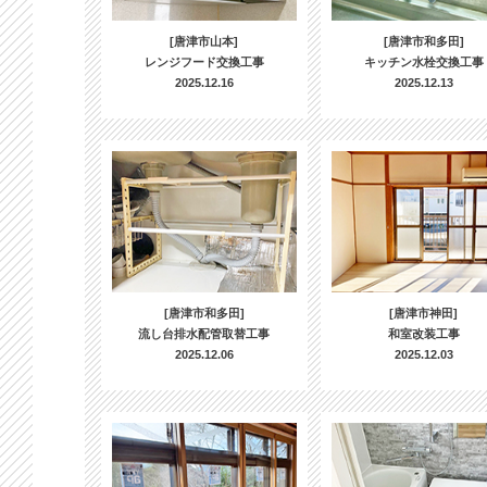
[唐津市山本]
[唐津市和多田]
レンジフード交換工事
キッチン水栓交換工事
2025.12.16
2025.12.13
[唐津市和多田]
[唐津市神田]
流し台排水配管取替工事
和室改装工事
2025.12.06
2025.12.03