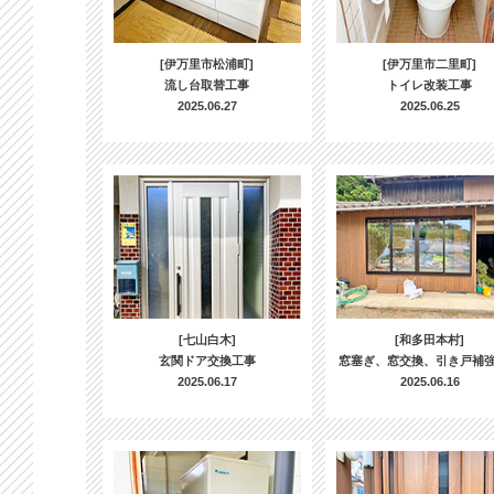
[伊万里市松浦町]
[伊万里市二里町]
流し台取替工事
トイレ改装工事
2025.06.27
2025.06.25
[七山白木]
[和多田本村]
玄関ドア交換工事
窓塞ぎ、窓交換、引き戸補
2025.06.17
2025.06.16