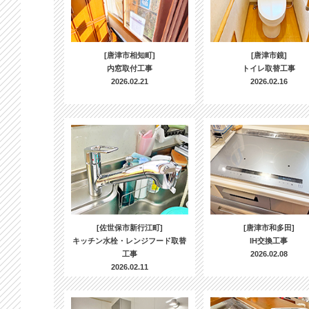
[唐津市相知町]
[唐津市鏡]
内窓取付工事
トイレ取替工事
2026.02.21
2026.02.16
[佐世保市新行江町]
[唐津市和多田]
キッチン水栓・レンジフード取替
IH交換工事
工事
2026.02.08
2026.02.11