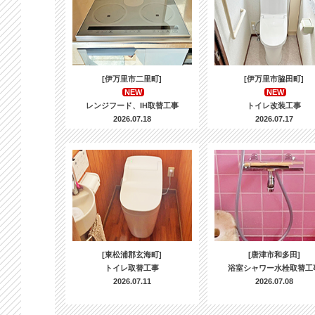
[伊万里市二里町]
[伊万里市脇田町]
NEW
NEW
レンジフード、IH取替工事
トイレ改装工事
2026.07.18
2026.07.17
[東松浦郡玄海町]
[唐津市和多田]
トイレ取替工事
浴室シャワー水栓取替工
2026.07.11
2026.07.08