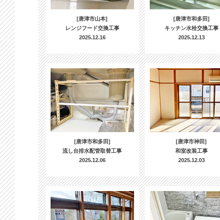
[唐津市山本]
[唐津市和多田]
レンジフード交換工事
キッチン水栓交換工事
2025.12.16
2025.12.13
[唐津市和多田]
[唐津市神田]
流し台排水配管取替工事
和室改装工事
2025.12.06
2025.12.03