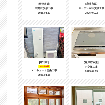
[唐津市鏡]
[唐津市原]
玄関庇改修工事
キッチン水栓交換工事
2025.04.27
2025.04.22
[有田町]
[唐津市中里]
補助金利用
IH交換工事
エコキュート交換工事
2025.04.15
2025.04.18