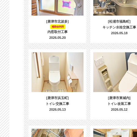
[唐津市北波多]
[松浦市福島町]
補助金利用
キッチン水栓交換工事
内窓取付工事
2026.05.18
2026.05.20
[唐津市浜玉町]
[唐津市東城内]
トイレ交換工事
トイレ改装工事
2026.05.13
2026.05.12