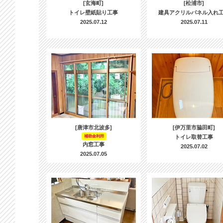
[玄海町]
[松浦市]
トイレ壁紙貼り工事
建具アクリルパネル入れ
2025.07.12
2025.07.11
[唐津市北波多]
[伊万里市脇田町]
補助金利用
トイレ取替工事
内窓工事
2025.07.02
2025.07.05