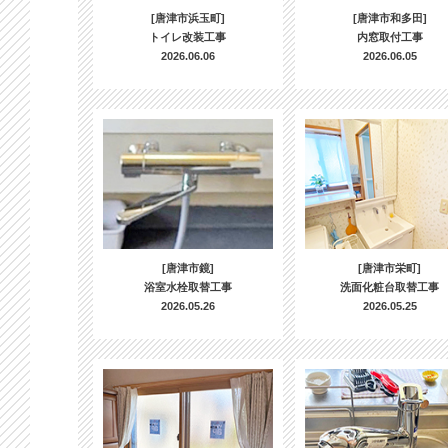
[唐津市浜玉町]
[唐津市和多田]
トイレ改装工事
内窓取付工事
2026.06.06
2026.06.05
[唐津市鏡]
[唐津市栄町]
浴室水栓取替工事
洗面化粧台取替工事
2026.05.26
2026.05.25