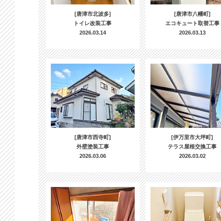
[唐津市北波多]
[唐津市八幡町]
トイレ改装工事
エコキュート取替工事
2026.03.14
2026.03.13
[唐津市西寺町]
[伊万里市大坪町]
外壁塗装工事
テラス屋根交換工事
2026.03.06
2026.03.02