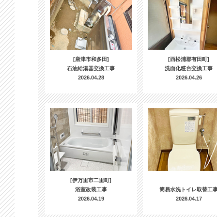
[唐津市和多田]
[西松浦郡有田町]
石油給湯器交換工事
洗面化粧台交換工事
2026.04.28
2026.04.26
[伊万里市二里町]
浴室改装工事
簡易水洗トイレ取替工
2026.04.19
2026.04.17