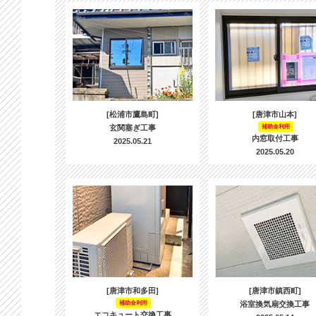
[松浦市鷹島町]
[唐津市山本]
玄関塞ぎ工事
補助金利用
内窓取付工事
2025.05.21
2025.05.20
[唐津市和多田]
[唐津市鎮西町]
補助金利用
浴室換気扇交換工事
エコキュート交換工事