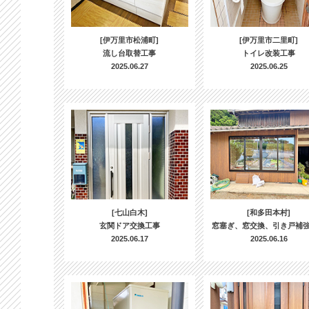
[伊万里市松浦町]
[伊万里市二里町]
流し台取替工事
トイレ改装工事
2025.06.27
2025.06.25
[七山白木]
[和多田本村]
玄関ドア交換工事
窓塞ぎ、窓交換、引き戸補
2025.06.17
2025.06.16