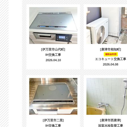
[伊万里市山代町]
[唐津市相知町]
IH交換工事
補助金利用
エコキュート交換工事
2026.04.10
2026.04.08
[伊万里市二里]
[唐津市西唐津]
IH交換工事
浴室水栓取替工事