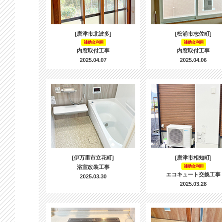
[唐津市北波多]
[松浦市志佐町]
補助金利用
補助金利用
内窓取付工事
内窓取付工事
2025.04.07
2025.04.06
[伊万里市立花町]
[唐津市相知町]
浴室改装工事
補助金利用
エコキュート交換工事
2025.03.30
2025.03.28