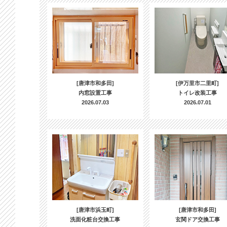
[唐津市和多田]
[伊万里市二里町]
内窓設置工事
トイレ改装工事
2026.07.03
2026.07.01
[唐津市浜玉町]
[唐津市和多田]
洗面化粧台交換工事
玄関ドア交換工事