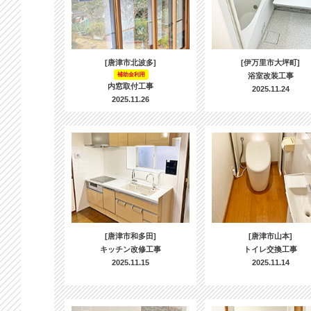
[唐津市北波多]
[伊万里市大坪町]
補助金利用
浴室改装工事
内窓取付工事
2025.11.24
2025.11.26
[唐津市和多田]
[唐津市山本]
キッチン改修工事
トイレ交換工事
2025.11.15
2025.11.14