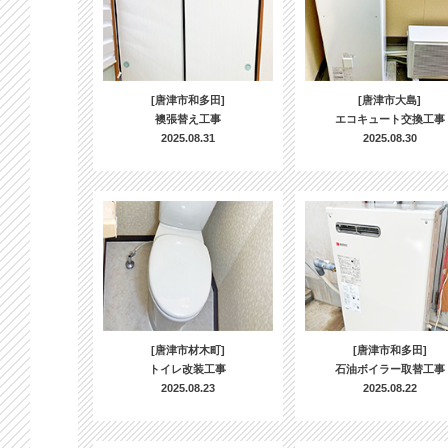
[唐津市和多田]
[唐津市大島]
襖張替え工事
エコキュート交換工事
2025.08.31
2025.08.30
[唐津市材木町]
[唐津市和多田]
トイレ改装工事
石油ボイラー取替工事
2025.08.23
2025.08.22