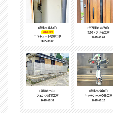
[唐津市厳木町]
[伊万里市大坪町]
補助金利用
玄関ドアリモ工事
エコキュート取替工事
2025.06.07
2025.06.08
[唐津市七山]
[唐津市松南町]
フェンス設置工事
キッチン水栓交換工事
2025.05.31
2025.05.28