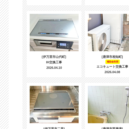
[伊万里市山代町]
[唐津市相知町]
IH交換工事
補助金利用
エコキュート交換工事
2026.04.10
2026.04.08
[伊万里市二里]
[唐津市西唐津]