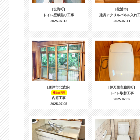
[玄海町]
[松浦市]
トイレ壁紙貼り工事
建具アクリルパネル入れ
2025.07.12
2025.07.11
[唐津市北波多]
[伊万里市脇田町]
補助金利用
トイレ取替工事
内窓工事
2025.07.02
2025.07.05