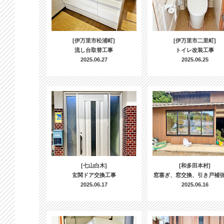
[伊万里市松浦町]
[伊万里市二里町]
流し台取替工事
トイレ改装工事
2025.06.27
2025.06.25
[七山白木]
[和多田本村]
玄関ドア交換工事
窓塞ぎ、窓交換、引き戸補
2025.06.17
2025.06.16