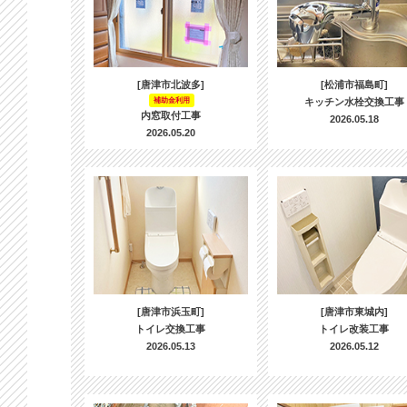
[唐津市北波多]
[松浦市福島町]
補助金利用
キッチン水栓交換工事
内窓取付工事
2026.05.18
2026.05.20
[唐津市浜玉町]
[唐津市東城内]
トイレ交換工事
トイレ改装工事
2026.05.13
2026.05.12