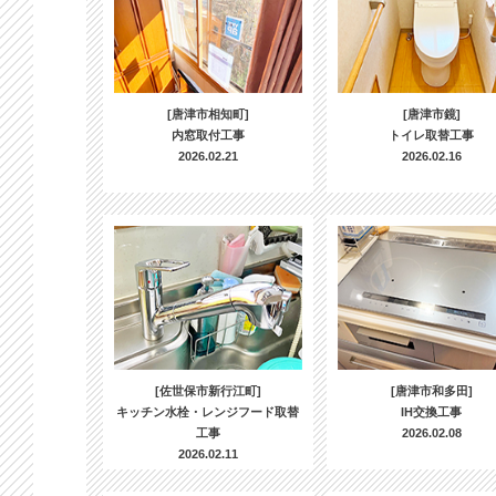
[唐津市相知町]
[唐津市鏡]
内窓取付工事
トイレ取替工事
2026.02.21
2026.02.16
[佐世保市新行江町]
[唐津市和多田]
キッチン水栓・レンジフード取替
IH交換工事
工事
2026.02.08
2026.02.11