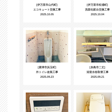
[伊万里市山代町]
[伊万里市松浦町]
エコキュート交換工事
洗面化粧台交換工事
2025.10.05
2025.10.04
[唐津市浜玉町]
[糸島市二丈]
外トイレ改装工事
浴室水栓取替工事
2025.09.23
2025.09.21