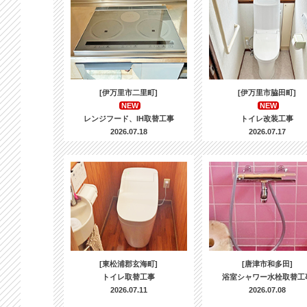
[伊万里市二里町]
[伊万里市脇田町]
NEW
NEW
レンジフード、IH取替工事
トイレ改装工事
2026.07.18
2026.07.17
[東松浦郡玄海町]
[唐津市和多田]
トイレ取替工事
浴室シャワー水栓取替工
2026.07.11
2026.07.08