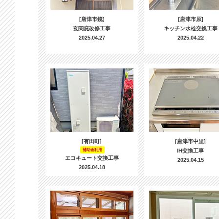
[唐津市鏡]
[唐津市原]
玄関庇改修工事
キッチン水栓交換工事
2025.04.27
2025.04.22
[有田町]
[唐津市中里]
補助金利用
IH交換工事
エコキュート交換工事
2025.04.15
2025.04.18