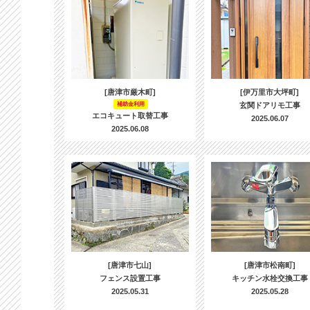
[唐津市厳木町]
[伊万里市大坪町]
補助金利用
玄関ドアリモ工事
エコキュート取替工事
2025.06.07
2025.06.08
[唐津市七山]
[唐津市松南町]
フェンス設置工事
キッチン水栓交換工事
2025.05.31
2025.05.28