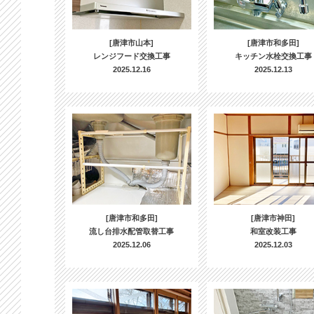
[唐津市山本]
[唐津市和多田]
レンジフード交換工事
キッチン水栓交換工事
2025.12.16
2025.12.13
[唐津市和多田]
[唐津市神田]
流し台排水配管取替工事
和室改装工事
2025.12.06
2025.12.03