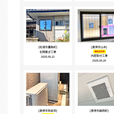
[松浦市鷹島町]
[唐津市山本]
玄関塞ぎ工事
補助金利用
内窓取付工事
2025.05.21
2025.05.20
[唐津市和多田]
[唐津市鎮西町]