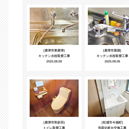
[唐津市東唐津]
[唐津市菜畑]
キッチン水栓取替工事
キッチン水栓取替工事
2025.08.08
2025.08.06
[唐津市和多田]
[松浦市今福町]
トイレ取替工事
洗面化粧台交換工事