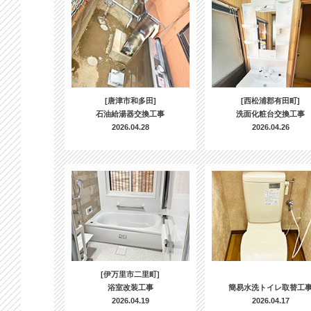
[唐津市和多田]
[西松浦郡有田町]
石油給湯器交換工事
洗面化粧台交換工事
2026.04.28
2026.04.26
[伊万里市二里町]
浴室改装工事
簡易水洗トイレ取替工
2026.04.19
2026.04.17