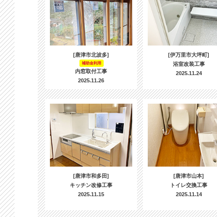
[唐津市北波多]
[伊万里市大坪町]
補助金利用
浴室改装工事
内窓取付工事
2025.11.24
2025.11.26
[唐津市和多田]
[唐津市山本]
キッチン改修工事
トイレ交換工事
2025.11.15
2025.11.14