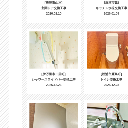
[唐津市山本]
[唐津市鏡]
玄関ドア交換工事
キッチン水栓交換工事
2026.01.10
2026.01.09
[伊万里市二里町]
[松浦市鷹島町]
シャワースライドバー交換工事
トイレ交換工事
2025.12.26
2025.12.23