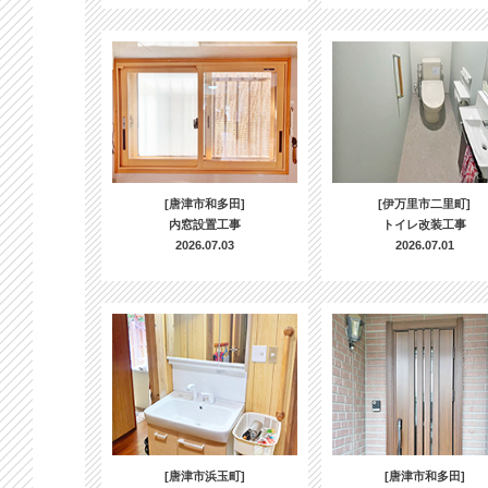
[唐津市和多田]
[伊万里市二里町]
内窓設置工事
トイレ改装工事
2026.07.03
2026.07.01
[唐津市浜玉町]
[唐津市和多田]