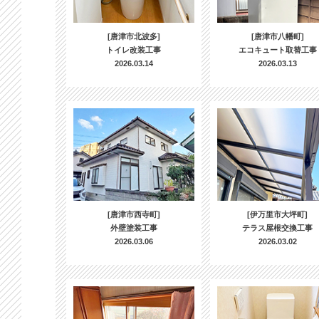
[唐津市北波多]
[唐津市八幡町]
トイレ改装工事
エコキュート取替工事
2026.03.14
2026.03.13
[唐津市西寺町]
[伊万里市大坪町]
外壁塗装工事
テラス屋根交換工事
2026.03.06
2026.03.02