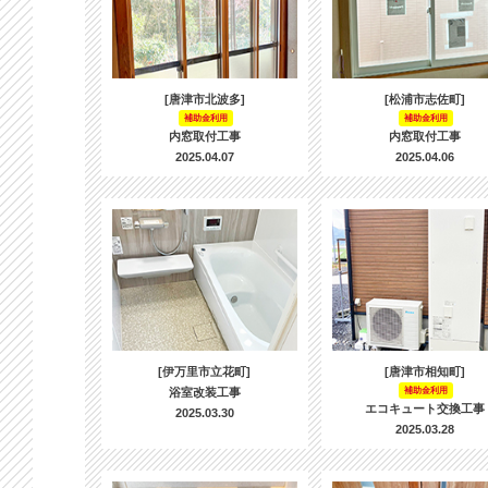
[唐津市北波多]
[松浦市志佐町]
補助金利用
補助金利用
内窓取付工事
内窓取付工事
2025.04.07
2025.04.06
[伊万里市立花町]
[唐津市相知町]
浴室改装工事
補助金利用
エコキュート交換工事
2025.03.30
2025.03.28