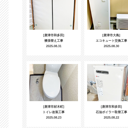
[唐津市和多田]
[唐津市大島]
襖張替え工事
エコキュート交換工事
2025.08.31
2025.08.30
[唐津市材木町]
[唐津市和多田]
トイレ改装工事
石油ボイラー取替工事
2025.08.23
2025.08.22