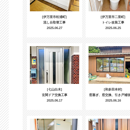
[伊万里市松浦町]
[伊万里市二里町]
流し台取替工事
トイレ改装工事
2025.06.27
2025.06.25
[七山白木]
[和多田本村]
玄関ドア交換工事
窓塞ぎ、窓交換、引き戸補
2025.06.17
2025.06.16