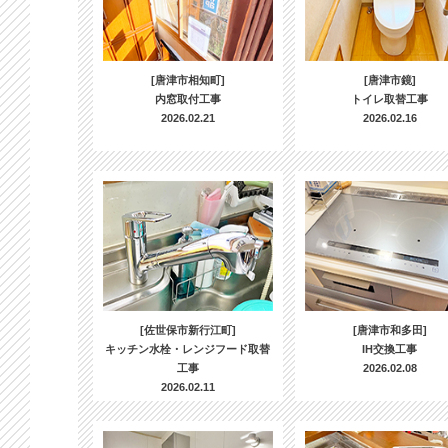
[唐津市相知町]
[唐津市鏡]
内窓取付工事
トイレ取替工事
2026.02.21
2026.02.16
[佐世保市新行江町]
[唐津市和多田]
キッチン水栓・レンジフード取替
IH交換工事
工事
2026.02.08
2026.02.11