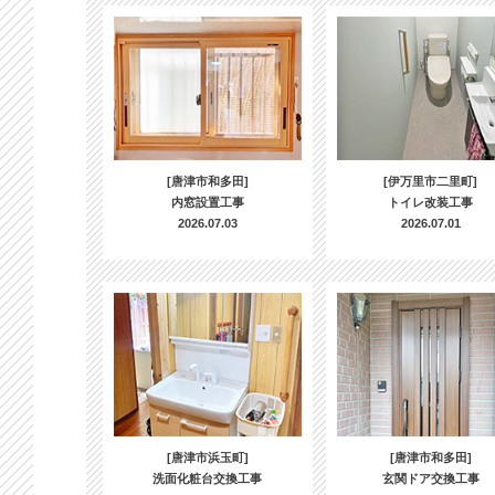
[唐津市和多田]
[伊万里市二里町]
内窓設置工事
トイレ改装工事
2026.07.03
2026.07.01
[唐津市浜玉町]
[唐津市和多田]
洗面化粧台交換工事
玄関ドア交換工事