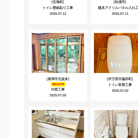
[玄海町]
[松浦市]
トイレ壁紙貼り工事
建具アクリルパネル入れ
2025.07.12
2025.07.11
[唐津市北波多]
[伊万里市脇田町]
補助金利用
トイレ取替工事
内窓工事
2025.07.02
2025.07.05