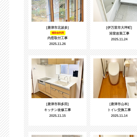
[唐津市北波多]
[伊万里市大坪町]
補助金利用
浴室改装工事
内窓取付工事
2025.11.24
2025.11.26
[唐津市和多田]
[唐津市山本]
キッチン改修工事
トイレ交換工事
2025.11.15
2025.11.14