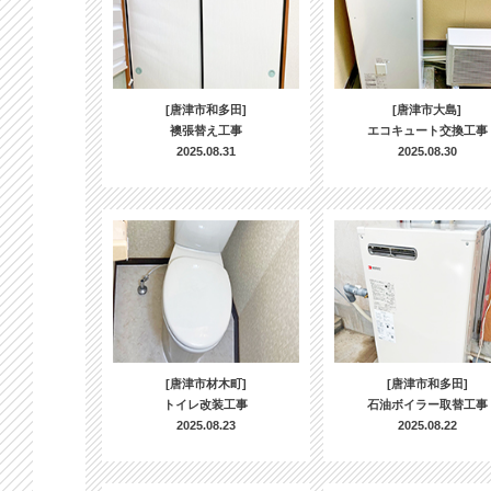
[唐津市和多田]
[唐津市大島]
襖張替え工事
エコキュート交換工事
2025.08.31
2025.08.30
[唐津市材木町]
[唐津市和多田]
トイレ改装工事
石油ボイラー取替工事
2025.08.23
2025.08.22