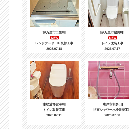
[伊万里市二里町]
[伊万里市脇田町]
NEW
NEW
レンジフード、IH取替工事
トイレ改装工事
2026.07.18
2026.07.17
[東松浦郡玄海町]
[唐津市和多田]
トイレ取替工事
浴室シャワー水栓取替工
2026.07.11
2026.07.08