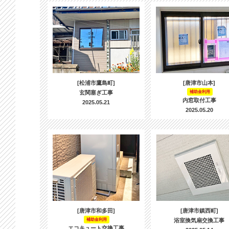
[松浦市鷹島町]
[唐津市山本]
玄関塞ぎ工事
補助金利用
内窓取付工事
2025.05.21
2025.05.20
[唐津市和多田]
[唐津市鎮西町]
補助金利用
浴室換気扇交換工事
エコキュート交換工事