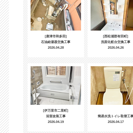
[唐津市和多田]
[西松浦郡有田町]
石油給湯器交換工事
洗面化粧台交換工事
2026.04.28
2026.04.26
[伊万里市二里町]
浴室改装工事
簡易水洗トイレ取替工
2026.04.19
2026.04.17