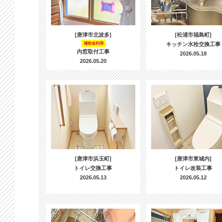
[唐津市北波多]
[松浦市福島町]
補助金利用
キッチン水栓交換工事
内窓取付工事
2026.05.18
2026.05.20
[唐津市浜玉町]
[唐津市東城内]
トイレ交換工事
トイレ改装工事
2026.05.13
2026.05.12