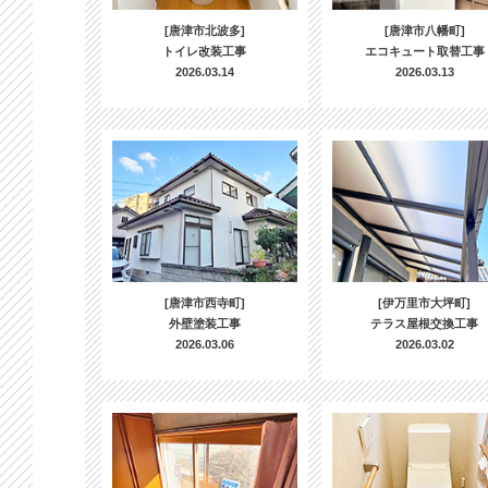
[唐津市北波多]
[唐津市八幡町]
トイレ改装工事
エコキュート取替工事
2026.03.14
2026.03.13
[唐津市西寺町]
[伊万里市大坪町]
外壁塗装工事
テラス屋根交換工事
2026.03.06
2026.03.02