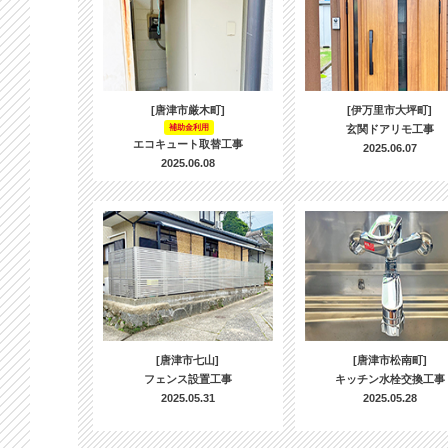
[唐津市厳木町]
[伊万里市大坪町]
補助金利用
玄関ドアリモ工事
エコキュート取替工事
2025.06.07
2025.06.08
[唐津市七山]
[唐津市松南町]
フェンス設置工事
キッチン水栓交換工事
2025.05.31
2025.05.28