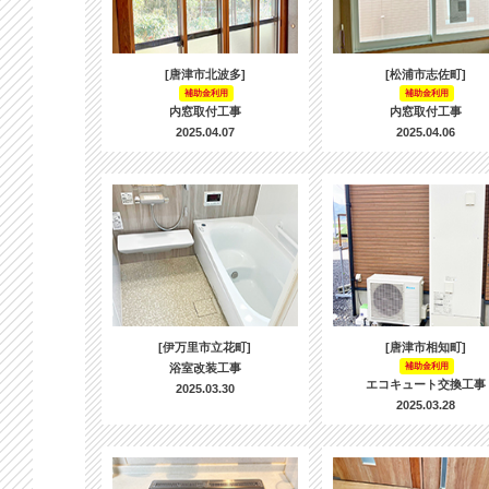
[唐津市北波多]
[松浦市志佐町]
補助金利用
補助金利用
内窓取付工事
内窓取付工事
2025.04.07
2025.04.06
[伊万里市立花町]
[唐津市相知町]
浴室改装工事
補助金利用
エコキュート交換工事
2025.03.30
2025.03.28