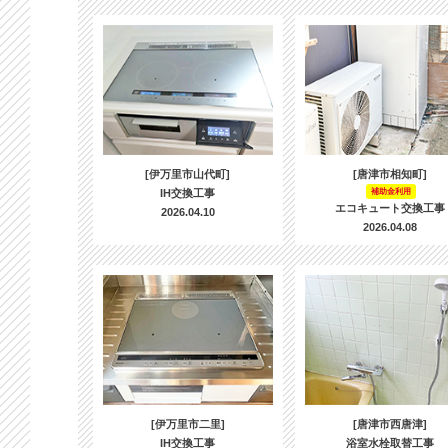
[伊万里市山代町]
[唐津市相知町]
IH交換工事
補助金利用
エコキュート交換工事
2026.04.10
2026.04.08
[伊万里市二里]
[唐津市西唐津]
IH交換工事
浴室水栓取替工事