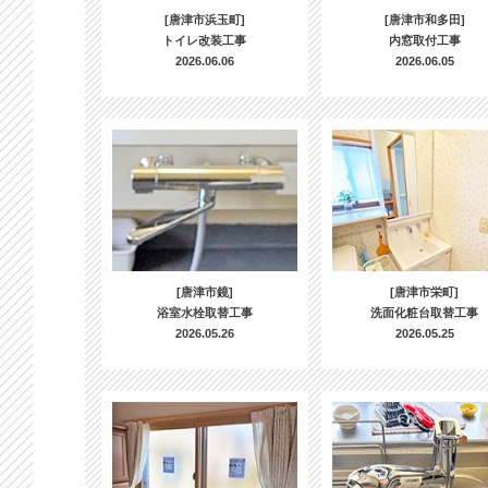
[唐津市浜玉町]
[唐津市和多田]
トイレ改装工事
内窓取付工事
2026.06.06
2026.06.05
[唐津市鏡]
[唐津市栄町]
浴室水栓取替工事
洗面化粧台取替工事
2026.05.26
2026.05.25