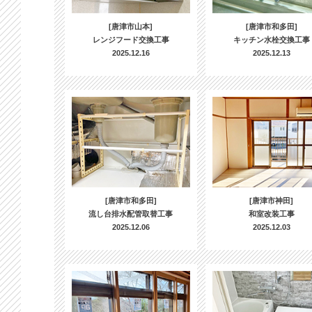
[唐津市山本]
[唐津市和多田]
レンジフード交換工事
キッチン水栓交換工事
2025.12.16
2025.12.13
[唐津市和多田]
[唐津市神田]
流し台排水配管取替工事
和室改装工事
2025.12.06
2025.12.03