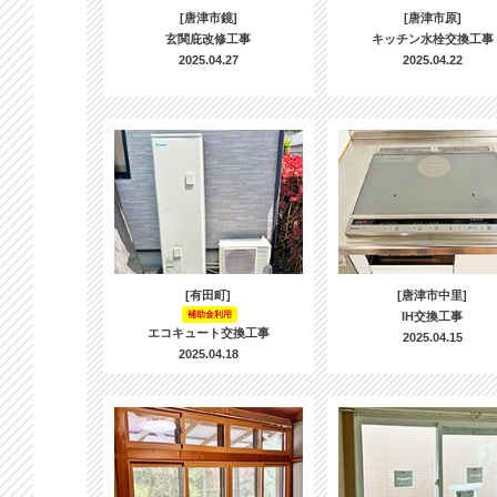
[唐津市鏡]
[唐津市原]
玄関庇改修工事
キッチン水栓交換工事
2025.04.27
2025.04.22
[有田町]
[唐津市中里]
補助金利用
IH交換工事
エコキュート交換工事
2025.04.15
2025.04.18