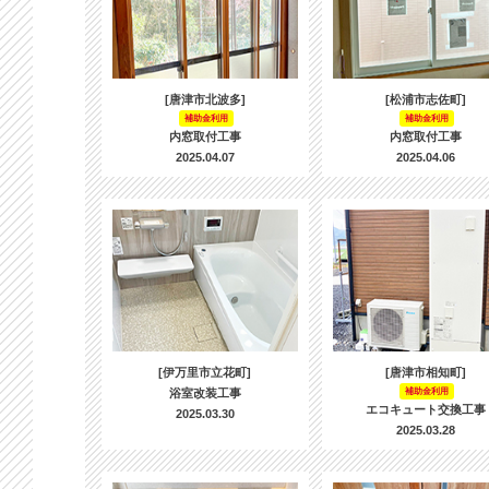
[唐津市北波多]
[松浦市志佐町]
補助金利用
補助金利用
内窓取付工事
内窓取付工事
2025.04.07
2025.04.06
[伊万里市立花町]
[唐津市相知町]
浴室改装工事
補助金利用
エコキュート交換工事
2025.03.30
2025.03.28