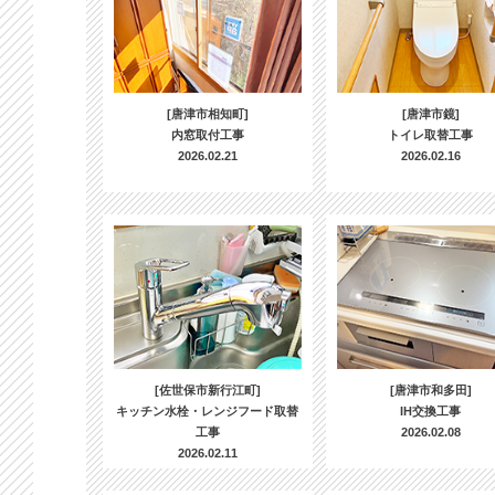
[唐津市相知町]
[唐津市鏡]
内窓取付工事
トイレ取替工事
2026.02.21
2026.02.16
[佐世保市新行江町]
[唐津市和多田]
キッチン水栓・レンジフード取替
IH交換工事
工事
2026.02.08
2026.02.11