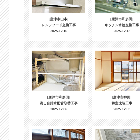
[唐津市山本]
[唐津市和多田]
レンジフード交換工事
キッチン水栓交換工事
2025.12.16
2025.12.13
[唐津市和多田]
[唐津市神田]
流し台排水配管取替工事
和室改装工事
2025.12.06
2025.12.03