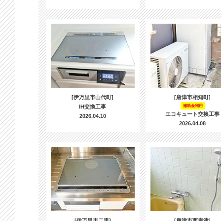
[伊万里市山代町]
[唐津市相知町]
IH交換工事
補助金利用
エコキュート交換工事
2026.04.10
2026.04.08
[伊万里市二里]
[唐津市西唐津]