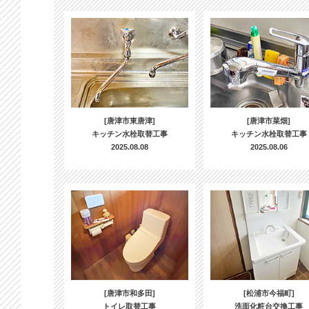
[唐津市東唐津]
[唐津市菜畑]
キッチン水栓取替工事
キッチン水栓取替工事
2025.08.08
2025.08.06
[唐津市和多田]
[松浦市今福町]
トイレ取替工事
洗面化粧台交換工事