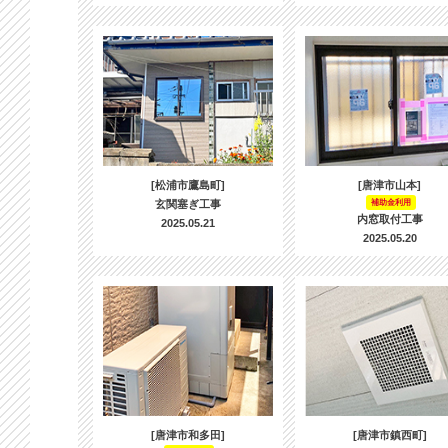
[松浦市鷹島町]
[唐津市山本]
玄関塞ぎ工事
補助金利用
内窓取付工事
2025.05.21
2025.05.20
[唐津市和多田]
[唐津市鎮西町]