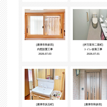
[唐津市和多田]
[伊万里市二里町]
内窓設置工事
トイレ改装工事
2026.07.03
2026.07.01
[唐津市浜玉町]
[唐津市和多田]