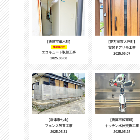
[唐津市厳木町]
[伊万里市大坪町]
補助金利用
玄関ドアリモ工事
エコキュート取替工事
2025.06.07
2025.06.08
[唐津市七山]
[唐津市松南町]
フェンス設置工事
キッチン水栓交換工事
2025.05.31
2025.05.28