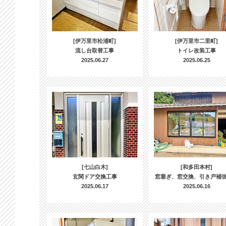
[伊万里市松浦町]
[伊万里市二里町]
流し台取替工事
トイレ改装工事
2025.06.27
2025.06.25
[七山白木]
[和多田本村]
玄関ドア交換工事
窓塞ぎ、窓交換、引き戸補
2025.06.17
2025.06.16