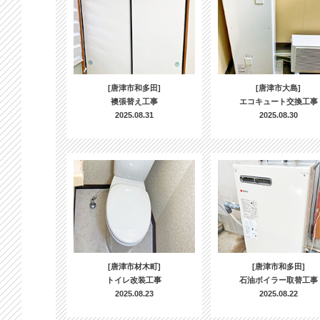
[唐津市和多田]
[唐津市大島]
襖張替え工事
エコキュート交換工事
2025.08.31
2025.08.30
[唐津市材木町]
[唐津市和多田]
トイレ改装工事
石油ボイラー取替工事
2025.08.23
2025.08.22