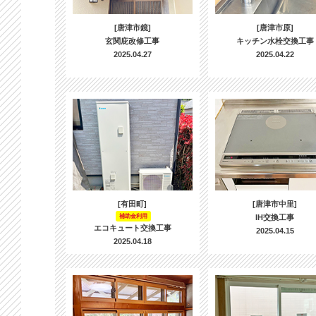
[唐津市鏡]
[唐津市原]
玄関庇改修工事
キッチン水栓交換工事
2025.04.27
2025.04.22
[有田町]
[唐津市中里]
補助金利用
IH交換工事
エコキュート交換工事
2025.04.15
2025.04.18