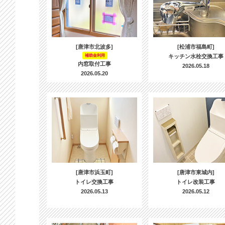
[唐津市北波多]
[松浦市福島町]
補助金利用
キッチン水栓交換工事
内窓取付工事
2026.05.18
2026.05.20
[唐津市浜玉町]
[唐津市東城内]
トイレ交換工事
トイレ改装工事
2026.05.13
2026.05.12