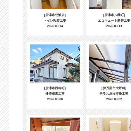
[唐津市北波多]
[唐津市八幡町]
トイレ改装工事
エコキュート取替工事
2026.03.14
2026.03.13
[唐津市西寺町]
[伊万里市大坪町]
外壁塗装工事
テラス屋根交換工事
2026.03.06
2026.03.02