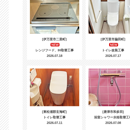
[伊万里市二里町]
[伊万里市脇田町]
NEW
NEW
レンジフード、IH取替工事
トイレ改装工事
2026.07.18
2026.07.17
[東松浦郡玄海町]
[唐津市和多田]
トイレ取替工事
浴室シャワー水栓取替工
2026.07.11
2026.07.08