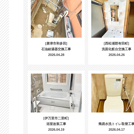
[唐津市和多田]
[西松浦郡有田町]
石油給湯器交換工事
洗面化粧台交換工事
2026.04.28
2026.04.26
[伊万里市二里町]
浴室改装工事
簡易水洗トイレ取替工
2026.04.19
2026.04.17