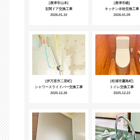
[唐津市山本]
[唐津市鏡]
玄関ドア交換工事
キッチン水栓交換工事
2026.01.10
2026.01.09
[伊万里市二里町]
[松浦市鷹島町]
シャワースライドバー交換工事
トイレ交換工事
2025.12.26
2025.12.23