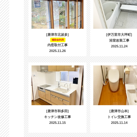
[唐津市北波多]
[伊万里市大坪町]
補助金利用
浴室改装工事
内窓取付工事
2025.11.24
2025.11.26
[唐津市和多田]
[唐津市山本]
キッチン改修工事
トイレ交換工事
2025.11.15
2025.11.14