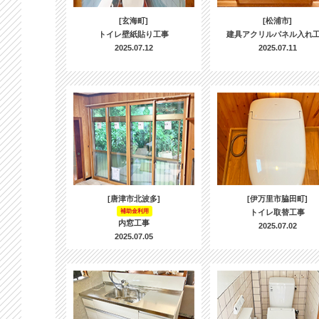
[玄海町]
[松浦市]
トイレ壁紙貼り工事
建具アクリルパネル入れ
2025.07.12
2025.07.11
[唐津市北波多]
[伊万里市脇田町]
補助金利用
トイレ取替工事
内窓工事
2025.07.02
2025.07.05