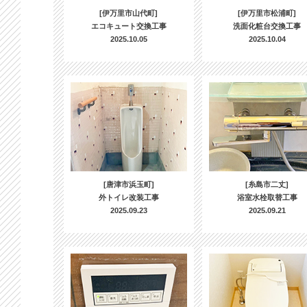
[伊万里市山代町]
[伊万里市松浦町]
エコキュート交換工事
洗面化粧台交換工事
2025.10.05
2025.10.04
[唐津市浜玉町]
[糸島市二丈]
外トイレ改装工事
浴室水栓取替工事
2025.09.23
2025.09.21