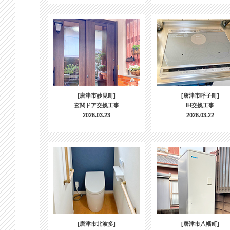
[唐津市妙見町]
[唐津市呼子町]
玄関ドア交換工事
IH交換工事
2026.03.23
2026.03.22
[唐津市北波多]
[唐津市八幡町]