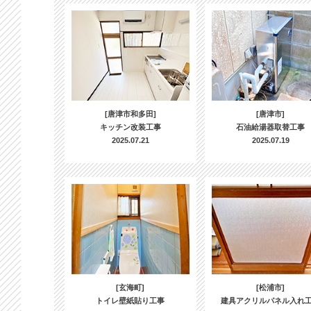
[唐津市和多田]
[唐津市]
キッチン改装工事
石油給湯器取替工事
2025.07.21
2025.07.19
[玄海町]
[松浦市]
トイレ壁紙貼り工事
建具アクリルパネル入れ