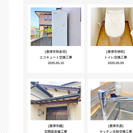
[唐津市和多田]
[唐津市神田]
エコキュート交換工事
トイレ交換工事
2025.05.10
2025.05.09
[唐津市鏡]
[唐津市原]
玄関庇改修工事
キッチン水栓交換工事