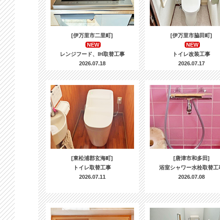
[伊万里市二里町]
[伊万里市脇田町]
NEW
NEW
レンジフード、IH取替工事
トイレ改装工事
2026.07.18
2026.07.17
[東松浦郡玄海町]
[唐津市和多田]
トイレ取替工事
浴室シャワー水栓取替工
2026.07.11
2026.07.08