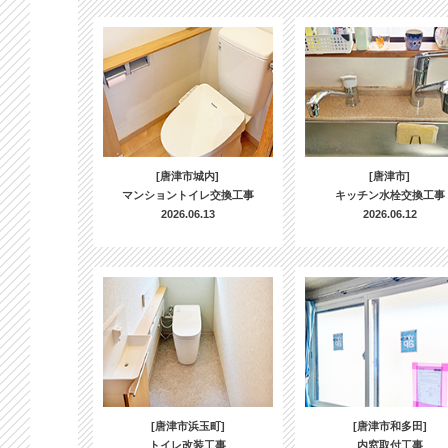
[唐津市城内]
[唐津市]
マンショントイレ交換工事
キッチン水栓交換工事
2026.06.13
2026.06.12
[唐津市浜玉町]
[唐津市和多田]
トイレ改装工事
内窓取付工事