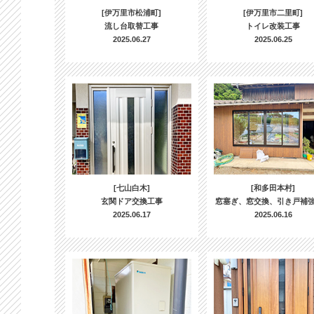
[伊万里市松浦町]
[伊万里市二里町]
流し台取替工事
トイレ改装工事
2025.06.27
2025.06.25
[七山白木]
[和多田本村]
玄関ドア交換工事
窓塞ぎ、窓交換、引き戸補
2025.06.17
2025.06.16