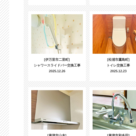
[伊万里市二里町]
[松浦市鷹島町]
シャワースライドバー交換工事
トイレ交換工事
2025.12.26
2025.12.23
[唐津市山本]
[唐津市和多田]