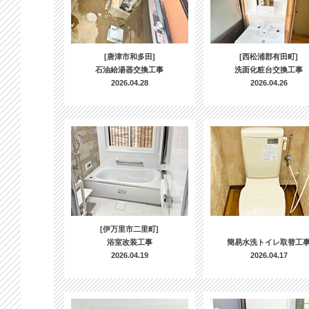
[唐津市和多田]
[西松浦郡有田町]
石油給湯器交換工事
洗面化粧台交換工事
2026.04.28
2026.04.26
[伊万里市二里町]
浴室改装工事
簡易水洗トイレ取替工
2026.04.19
2026.04.17