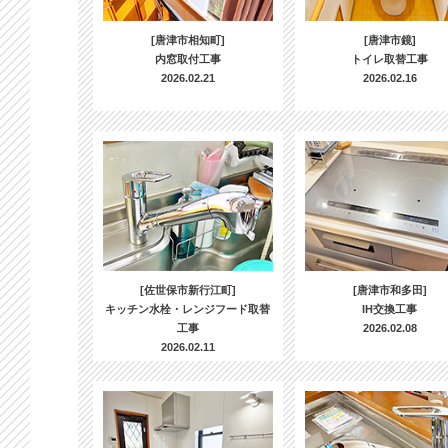
[唐津市相知町]
[唐津市鏡]
内窓取付工事
トイレ取替工事
2026.02.21
2026.02.16
[佐世保市新行江町]
[唐津市和多田]
キッチン水栓・レンジフード取替
IH交換工事
工事
2026.02.08
2026.02.11