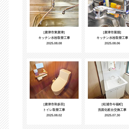
[唐津市東唐津]
[唐津市菜畑]
キッチン水栓取替工事
キッチン水栓取替工事
2025.08.08
2025.08.06
[唐津市和多田]
[松浦市今福町]
トイレ取替工事
洗面化粧台交換工事
2025.08.02
2025.07.30