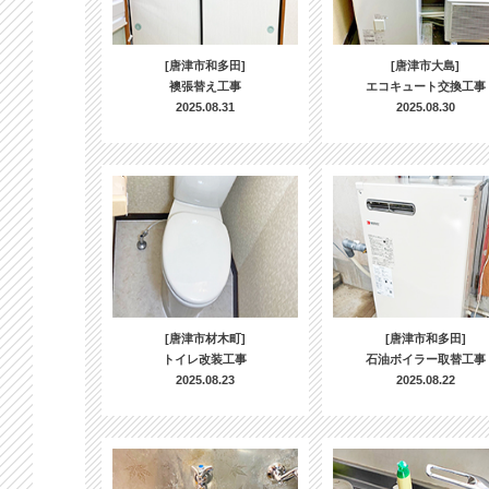
[唐津市和多田]
[唐津市大島]
襖張替え工事
エコキュート交換工事
2025.08.31
2025.08.30
[唐津市材木町]
[唐津市和多田]
トイレ改装工事
石油ボイラー取替工事
2025.08.23
2025.08.22