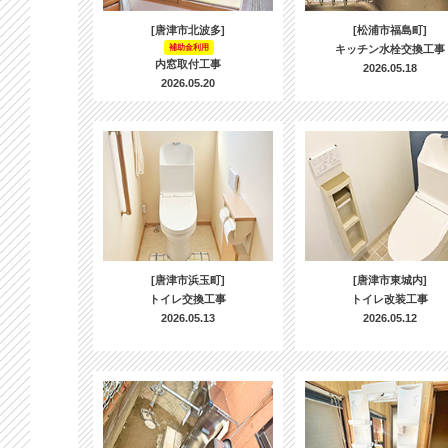
[唐津市北波多]
[松浦市福島町]
補助金利用
キッチン水栓交換工事
内窓取付工事
2026.05.18
2026.05.20
[唐津市浜玉町]
[唐津市東城内]
トイレ交換工事
トイレ改装工事
2026.05.13
2026.05.12