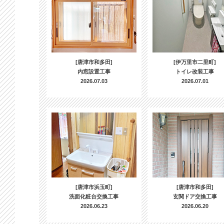
[唐津市和多田]
[伊万里市二里町]
内窓設置工事
トイレ改装工事
2026.07.03
2026.07.01
[唐津市浜玉町]
[唐津市和多田]
洗面化粧台交換工事
玄関ドア交換工事
2026.06.23
2026.06.20