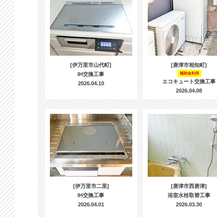
[伊万里市山代町]
[唐津市相知町]
IH交換工事
補助金利用
エコキュート交換工事
2026.04.10
2026.04.08
[伊万里市二里]
[唐津市西唐津]
IH交換工事
浴室水栓取替工事
2026.04.01
2026.03.30