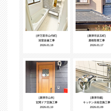
[伊万里市山代町]
[唐津市浜玉町]
浴室改修工事
屋根取替工事
2026.01.18
2026.01.17
[唐津市山本]
[唐津市鏡]
玄関ドア交換工事
キッチン水栓交換工事
2026.01.10
2026.01.09