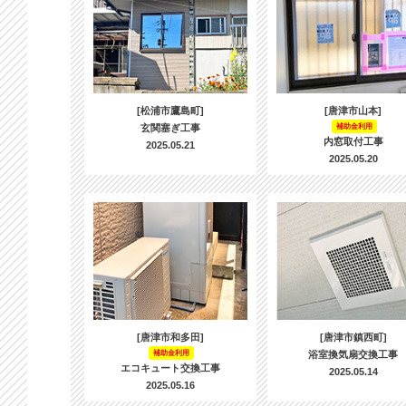
[松浦市鷹島町]
[唐津市山本]
玄関塞ぎ工事
補助金利用
内窓取付工事
2025.05.21
2025.05.20
[唐津市和多田]
[唐津市鎮西町]
補助金利用
浴室換気扇交換工事
エコキュート交換工事
2025.05.14
2025.05.16