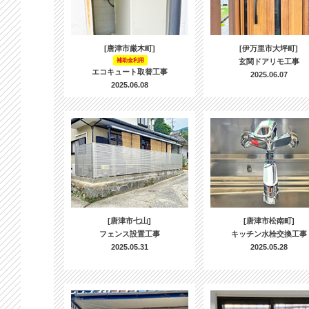
[唐津市厳木町]
[伊万里市大坪町]
補助金利用
玄関ドアリモ工事
エコキュート取替工事
2025.06.07
2025.06.08
[唐津市七山]
[唐津市松南町]
フェンス設置工事
キッチン水栓交換工事
2025.05.31
2025.05.28