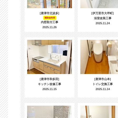
[唐津市北波多]
[伊万里市大坪町]
補助金利用
浴室改装工事
内窓取付工事
2025.11.24
2025.11.26
[唐津市和多田]
[唐津市山本]
キッチン改修工事
トイレ交換工事
2025.11.15
2025.11.14