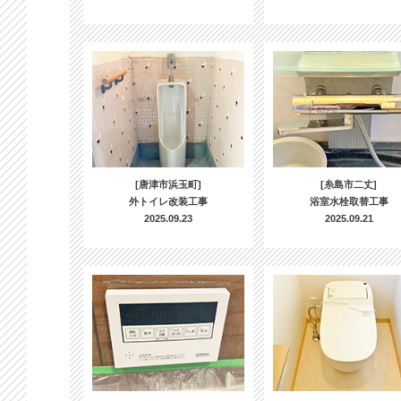
[唐津市浜玉町]
[糸島市二丈]
外トイレ改装工事
浴室水栓取替工事
2025.09.23
2025.09.21