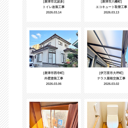
[唐津市北波多]
[唐津市八幡町]
トイレ改装工事
エコキュート取替工事
2026.03.14
2026.03.13
[唐津市西寺町]
[伊万里市大坪町]
外壁塗装工事
テラス屋根交換工事
2026.03.06
2026.03.02