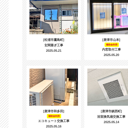
[松浦市鷹島町]
[唐津市山本]
玄関塞ぎ工事
補助金利用
内窓取付工事
2025.05.21
2025.05.20
[唐津市和多田]
[唐津市鎮西町]
補助金利用
浴室換気扇交換工事
エコキュート交換工事
2025.05.14
2025.05.16