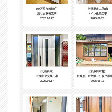
[伊万里市松浦町]
[伊万里市二里町]
流し台取替工事
トイレ改装工事
2025.06.27
2025.06.25
[七山白木]
[和多田本村]
玄関ドア交換工事
窓塞ぎ、窓交換、引き戸補
2025.06.17
2025.06.16