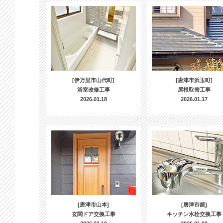
[伊万里市山代町]
[唐津市浜玉町]
浴室改修工事
屋根取替工事
2026.01.18
2026.01.17
[唐津市山本]
[唐津市鏡]
玄関ドア交換工事
キッチン水栓交換工事