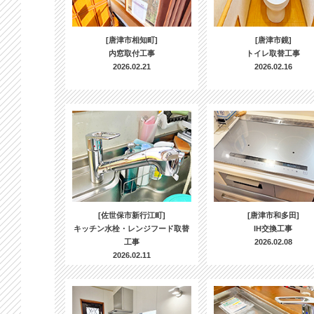
[唐津市相知町]
[唐津市鏡]
内窓取付工事
トイレ取替工事
2026.02.21
2026.02.16
[佐世保市新行江町]
[唐津市和多田]
キッチン水栓・レンジフード取替
IH交換工事
工事
2026.02.08
2026.02.11