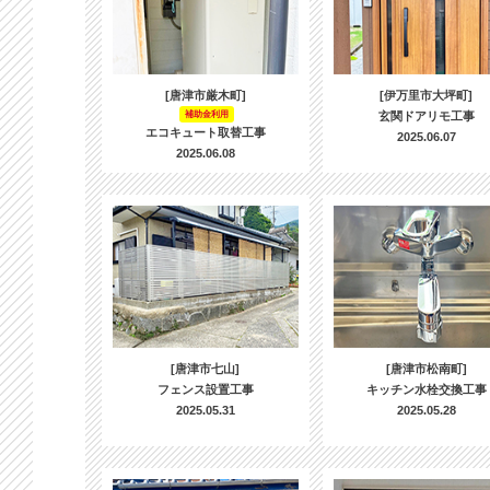
[唐津市厳木町]
[伊万里市大坪町]
補助金利用
玄関ドアリモ工事
エコキュート取替工事
2025.06.07
2025.06.08
[唐津市七山]
[唐津市松南町]
フェンス設置工事
キッチン水栓交換工事
2025.05.31
2025.05.28