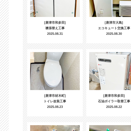
[唐津市和多田]
[唐津市大島]
襖張替え工事
エコキュート交換工事
2025.08.31
2025.08.30
[唐津市材木町]
[唐津市和多田]
トイレ改装工事
石油ボイラー取替工事
2025.08.23
2025.08.22