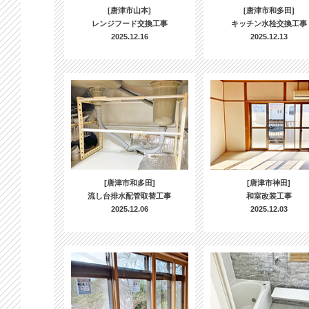
[唐津市山本]
[唐津市和多田]
レンジフード交換工事
キッチン水栓交換工事
2025.12.16
2025.12.13
[唐津市和多田]
[唐津市神田]
流し台排水配管取替工事
和室改装工事
2025.12.06
2025.12.03