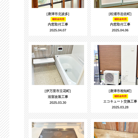
[唐津市北波多]
[松浦市志佐町]
補助金利用
補助金利用
内窓取付工事
内窓取付工事
2025.04.07
2025.04.06
[伊万里市立花町]
[唐津市相知町]
浴室改装工事
補助金利用
エコキュート交換工事
2025.03.30
2025.03.28