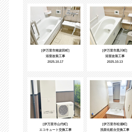
[伊万里市南波田町]
[伊万里市黒川町]
浴室改装工事
浴室改装工事
2025.10.17
2025.10.13
[伊万里市山代町]
[伊万里市松浦町]
エコキュート交換工事
洗面化粧台交換工事