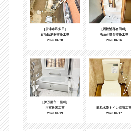
[唐津市和多田]
[西松浦郡有田町]
石油給湯器交換工事
洗面化粧台交換工事
2026.04.28
2026.04.26
[伊万里市二里町]
浴室改装工事
簡易水洗トイレ取替工
2026.04.19
2026.04.17