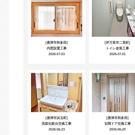
[唐津市和多田]
[伊万里市二里町]
内窓設置工事
トイレ改装工事
2026.07.03
2026.07.01
[唐津市浜玉町]
[唐津市和多田]
洗面化粧台交換工事
玄関ドア交換工事
2026.06.23
2026.06.20