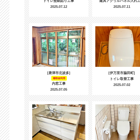
トイレ壁紙貼り工事
建具アクリルパネル入れ
2025.07.12
2025.07.11
[唐津市北波多]
[伊万里市脇田町]
補助金利用
トイレ取替工事
内窓工事
2025.07.02
2025.07.05