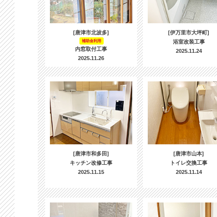
[唐津市北波多]
[伊万里市大坪町]
補助金利用
浴室改装工事
内窓取付工事
2025.11.24
2025.11.26
[唐津市和多田]
[唐津市山本]
キッチン改修工事
トイレ交換工事
2025.11.15
2025.11.14