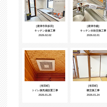
[唐津市和多田]
[唐津市鏡]
キッチン改修工事
キッチン水栓交換工事
2026.02.02
2026.02.01
[有田町]
[有田町]
トイレ換気扇設置工事
襖交換工事
2026.01.25
2026.01.24