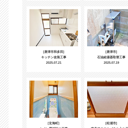
[唐津市和多田]
[唐津市]
キッチン改装工事
石油給湯器取替工事
2025.07.21
2025.07.19
[玄海町]
[松浦市]