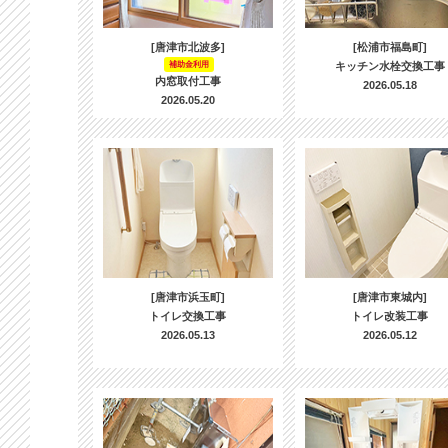
[唐津市北波多]
[松浦市福島町]
補助金利用
キッチン水栓交換工事
内窓取付工事
2026.05.18
2026.05.20
[唐津市浜玉町]
[唐津市東城内]
トイレ交換工事
トイレ改装工事
2026.05.13
2026.05.12