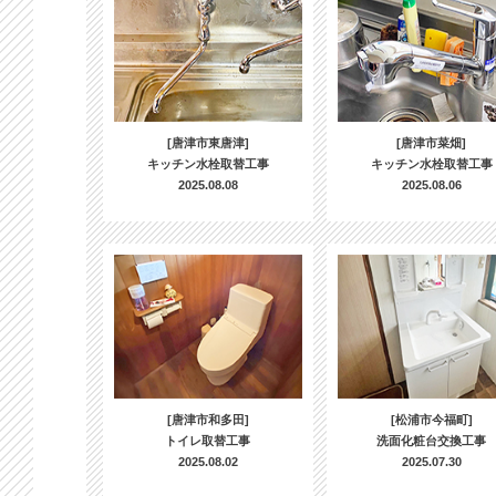
[唐津市東唐津]
[唐津市菜畑]
キッチン水栓取替工事
キッチン水栓取替工事
2025.08.08
2025.08.06
[唐津市和多田]
[松浦市今福町]
トイレ取替工事
洗面化粧台交換工事
2025.08.02
2025.07.30