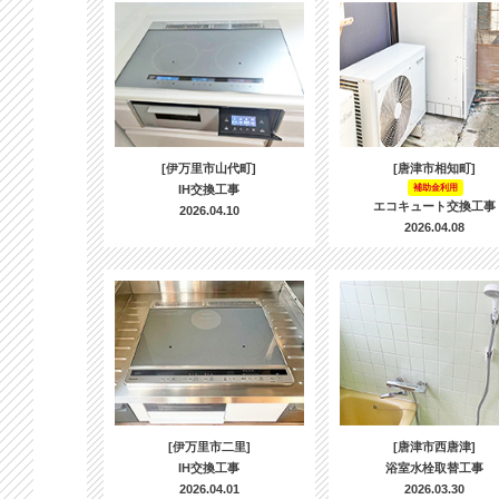
[伊万里市山代町]
[唐津市相知町]
IH交換工事
補助金利用
エコキュート交換工事
2026.04.10
2026.04.08
[伊万里市二里]
[唐津市西唐津]
IH交換工事
浴室水栓取替工事
2026.04.01
2026.03.30