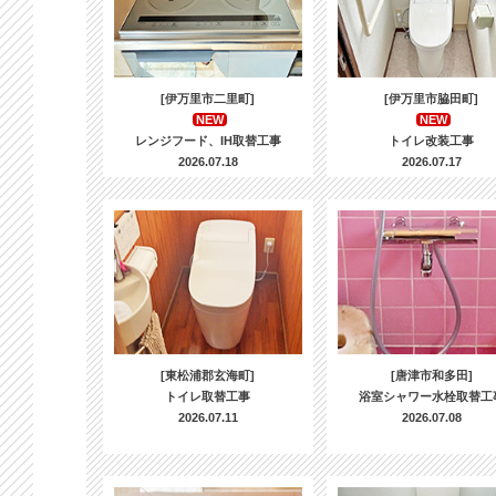
[伊万里市二里町]
[伊万里市脇田町]
NEW
NEW
レンジフード、IH取替工事
トイレ改装工事
2026.07.18
2026.07.17
[東松浦郡玄海町]
[唐津市和多田]
トイレ取替工事
浴室シャワー水栓取替工
2026.07.11
2026.07.08