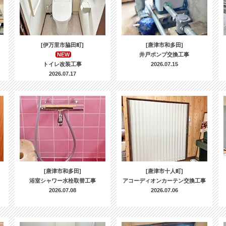
[伊万里市脇田町]
[唐津市和多田]
NEW
井戸ポンプ交換工事
トイレ改装工事
2026.07.15
2026.07.17
[唐津市和多田]
[唐津市十人町]
浴室シャワー水栓取替工事
アコーディオンカーテン交換工事
2026.07.08
2026.07.06