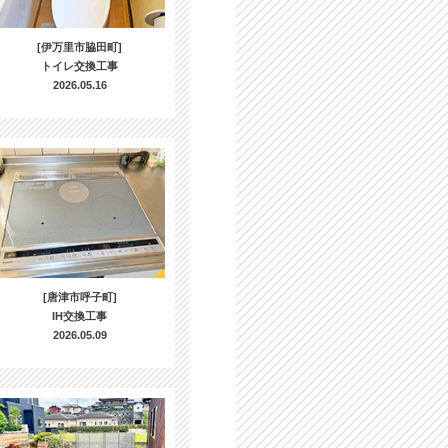
[伊万里市脇田町]
トイレ交換工事
2026.05.16
[唐津市呼子町]
IH交換工事
2026.05.09