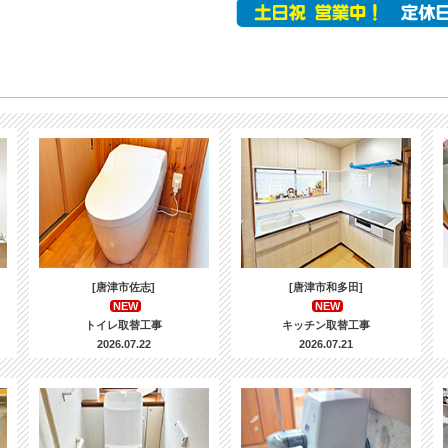
[唐津市佐志]
[唐津市和多田]
NEW
NEW
トイレ取替工事
キッチン取替工事
2026.07.22
2026.07.21