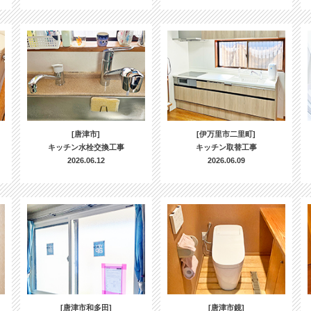
[唐津市]
[伊万里市二里町]
キッチン水栓交換工事
キッチン取替工事
2026.06.12
2026.06.09
[唐津市和多田]
[唐津市鏡]