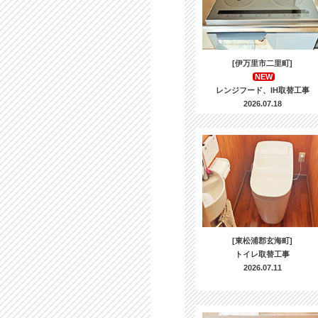
[伊万里市二里町]
NEW
レンジフード、IH取替工事
2026.07.18
[東松浦郡玄海町]
トイレ取替工事
2026.07.11