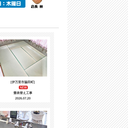
[伊万里市脇田町]
NEW
畳表替え工事
2026.07.20