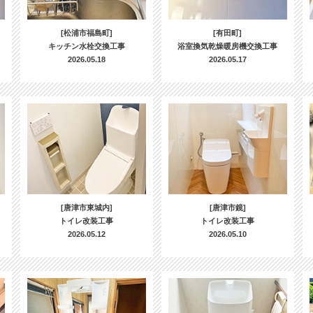
[松浦市福島町]
[有田町]
キッチン水栓交換工事
浴室換気乾燥暖房機交換工事
2026.05.18
2026.05.17
[唐津市東城内]
[唐津市鏡]
トイレ改装工事
トイレ改装工事
2026.05.12
2026.05.10