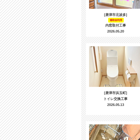
[唐津市北波多]
補助金利用
内窓取付工事
2026.05.20
[唐津市浜玉町]
トイレ交換工事
2026.05.13