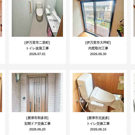
[伊万里市二里町]
[伊万里市大坪町]
トイレ改装工事
内窓取付工事
2026.07.01
2026.06.30
[唐津市和多田]
[唐津市北波多]
玄関ドア交換工事
トイレ交換工事
2026.06.20
2026.06.15