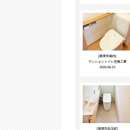
[唐津市城内]
マンショントイレ交換工事
2026.06.13
[唐津市浜玉町]