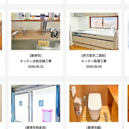
[唐津市]
[伊万里市二里町]
キッチン水栓交換工事
キッチン取替工事
2026.06.12
2026.06.09
[唐津市和多田]
[唐津市鏡]