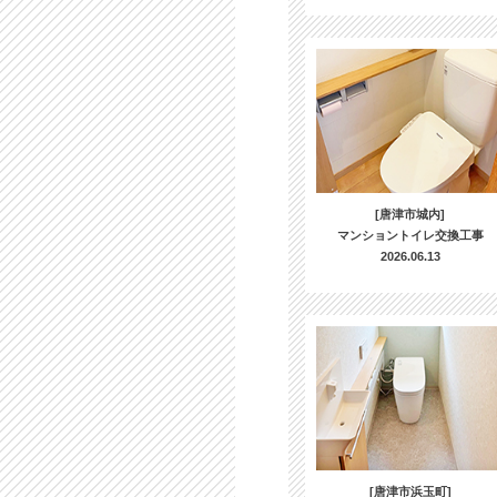
[唐津市城内]
マンショントイレ交換工事
2026.06.13
[唐津市浜玉町]