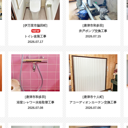
[伊万里市脇田町]
[唐津市和多田]
NEW
井戸ポンプ交換工事
トイレ改装工事
2026.07.15
2026.07.17
[唐津市和多田]
[唐津市十人町]
浴室シャワー水栓取替工事
アコーディオンカーテン交換工事
2026.07.08
2026.07.06