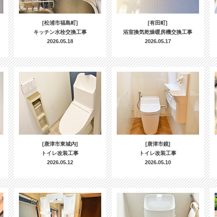
[松浦市福島町]
[有田町]
キッチン水栓交換工事
浴室換気乾燥暖房機交換工事
2026.05.18
2026.05.17
[唐津市東城内]
[唐津市鏡]
トイレ改装工事
トイレ改装工事
2026.05.12
2026.05.10