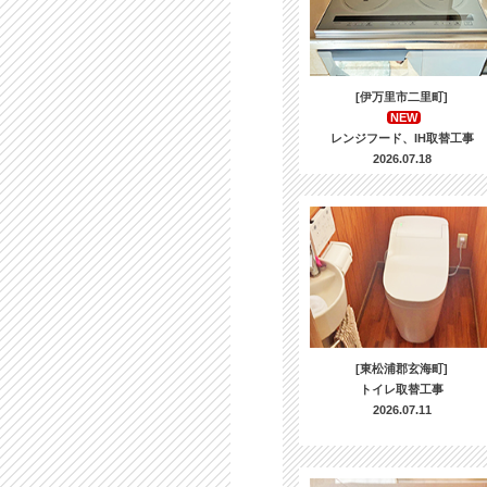
[伊万里市二里町]
NEW
レンジフード、IH取替工事
2026.07.18
[東松浦郡玄海町]
トイレ取替工事
2026.07.11