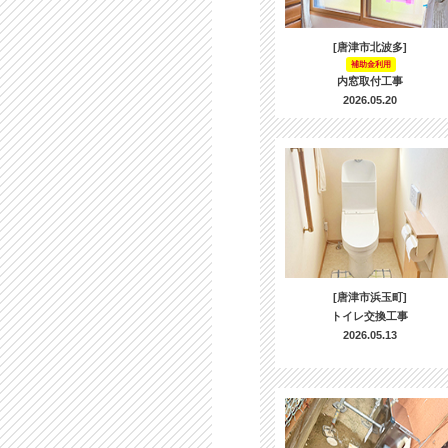
[唐津市北波多]
補助金利用
内窓取付工事
2026.05.20
[唐津市浜玉町]
トイレ交換工事
2026.05.13