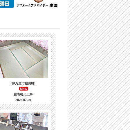
[伊万里市脇田町]
NEW
畳表替え工事
2026.07.20