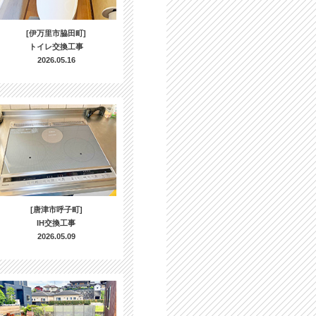
[伊万里市脇田町]
トイレ交換工事
2026.05.16
[唐津市呼子町]
IH交換工事
2026.05.09