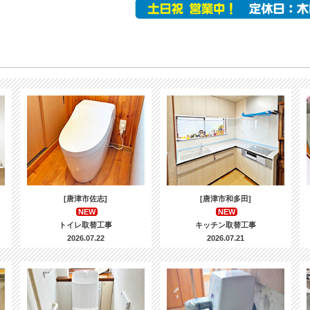
[唐津市佐志]
[唐津市和多田]
NEW
NEW
トイレ取替工事
キッチン取替工事
2026.07.22
2026.07.21