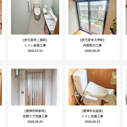
[伊万里市二里町]
[伊万里市大坪町]
トイレ改装工事
内窓取付工事
2026.07.01
2026.06.30
[唐津市和多田]
[唐津市北波多]
玄関ドア交換工事
トイレ交換工事
2026.06.20
2026.06.15