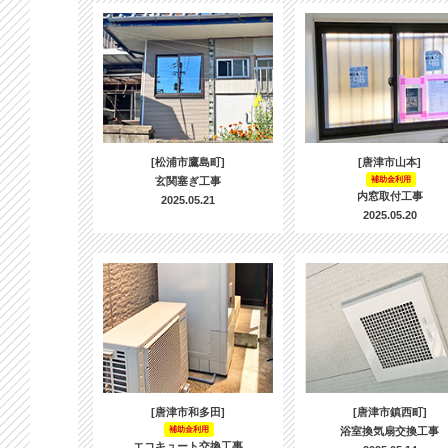
[松浦市鷹島町]
[唐津市山本]
玄関塞ぎ工事
補助金利用
内窓取付工事
2025.05.21
2025.05.20
[唐津市和多田]
[唐津市鎮西町]
補助金利用
浴室換気扇交換工事
エコキュート交換工事