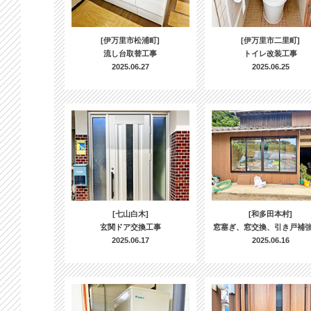
[伊万里市松浦町]
[伊万里市二里町]
流し台取替工事
トイレ改装工事
2025.06.27
2025.06.25
[七山白木]
[和多田本村]
玄関ドア交換工事
窓塞ぎ、窓交換、引き戸補
2025.06.17
2025.06.16