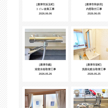
[唐津市浜玉町]
[唐津市和多田]
トイレ改装工事
内窓取付工事
2026.06.06
2026.06.05
[唐津市鏡]
[唐津市栄町]
浴室水栓取替工事
洗面化粧台取替工事
2026.05.26
2026.05.25