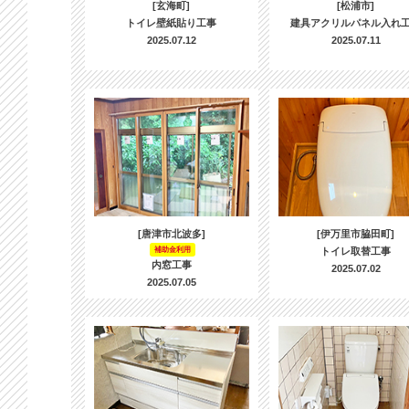
[玄海町]
[松浦市]
トイレ壁紙貼り工事
建具アクリルパネル入れ
2025.07.12
2025.07.11
[唐津市北波多]
[伊万里市脇田町]
補助金利用
トイレ取替工事
内窓工事
2025.07.02
2025.07.05