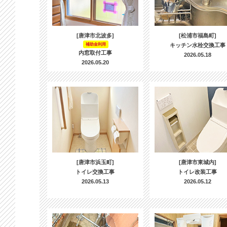
[唐津市北波多]
[松浦市福島町]
補助金利用
キッチン水栓交換工事
内窓取付工事
2026.05.18
2026.05.20
[唐津市浜玉町]
[唐津市東城内]
トイレ交換工事
トイレ改装工事
2026.05.13
2026.05.12