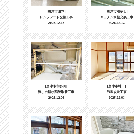
[唐津市山本]
[唐津市和多田]
レンジフード交換工事
キッチン水栓交換工事
2025.12.16
2025.12.13
[唐津市和多田]
[唐津市神田]
流し台排水配管取替工事
和室改装工事
2025.12.06
2025.12.03