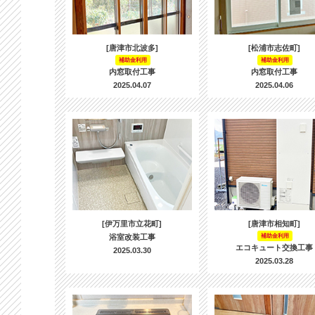
[唐津市北波多]
[松浦市志佐町]
補助金利用
補助金利用
内窓取付工事
内窓取付工事
2025.04.07
2025.04.06
[伊万里市立花町]
[唐津市相知町]
浴室改装工事
補助金利用
エコキュート交換工事
2025.03.30
2025.03.28