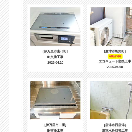
[伊万里市山代町]
[唐津市相知町]
IH交換工事
補助金利用
エコキュート交換工事
2026.04.10
2026.04.08
[伊万里市二里]
[唐津市西唐津]
IH交換工事
浴室水栓取替工事