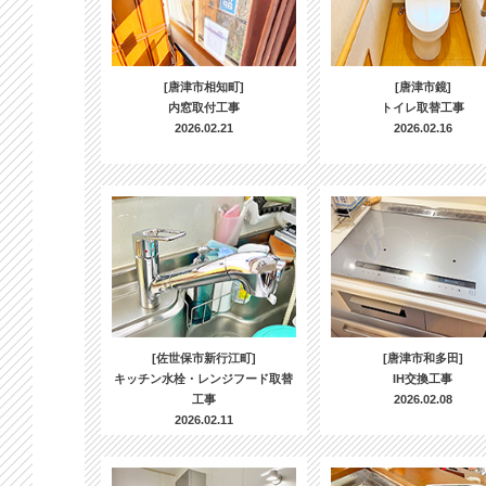
[唐津市相知町]
[唐津市鏡]
内窓取付工事
トイレ取替工事
2026.02.21
2026.02.16
[佐世保市新行江町]
[唐津市和多田]
キッチン水栓・レンジフード取替
IH交換工事
工事
2026.02.08
2026.02.11