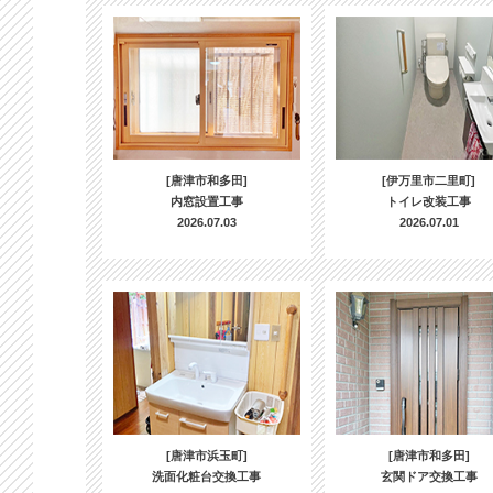
[唐津市和多田]
[伊万里市二里町]
内窓設置工事
トイレ改装工事
2026.07.03
2026.07.01
[唐津市浜玉町]
[唐津市和多田]
洗面化粧台交換工事
玄関ドア交換工事