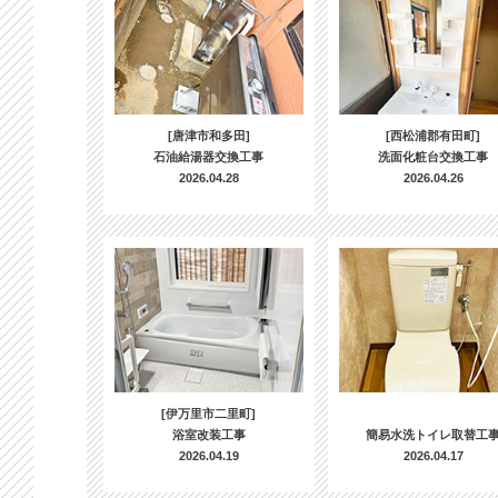
[唐津市和多田]
[西松浦郡有田町]
石油給湯器交換工事
洗面化粧台交換工事
2026.04.28
2026.04.26
[伊万里市二里町]
浴室改装工事
簡易水洗トイレ取替工
2026.04.19
2026.04.17