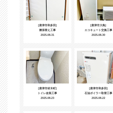
[唐津市和多田]
[唐津市大島]
襖張替え工事
エコキュート交換工事
2025.08.31
2025.08.30
[唐津市材木町]
[唐津市和多田]
トイレ改装工事
石油ボイラー取替工事
2025.08.23
2025.08.22