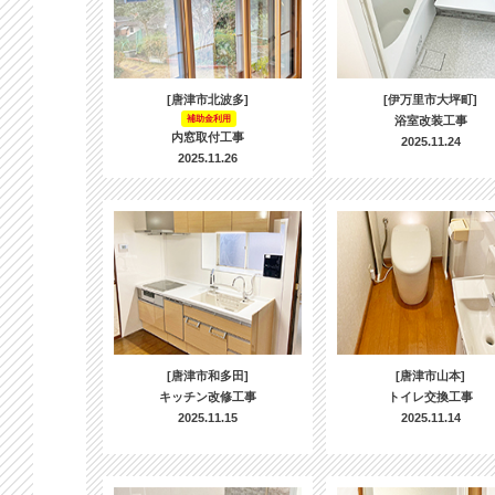
[唐津市北波多]
[伊万里市大坪町]
補助金利用
浴室改装工事
内窓取付工事
2025.11.24
2025.11.26
[唐津市和多田]
[唐津市山本]
キッチン改修工事
トイレ交換工事
2025.11.15
2025.11.14