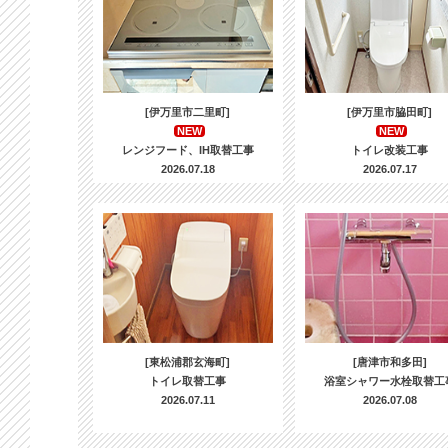
[伊万里市二里町]
[伊万里市脇田町]
NEW
NEW
レンジフード、IH取替工事
トイレ改装工事
2026.07.18
2026.07.17
[東松浦郡玄海町]
[唐津市和多田]
トイレ取替工事
浴室シャワー水栓取替工
2026.07.11
2026.07.08