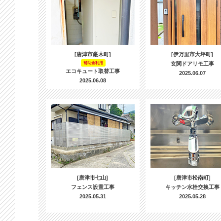
[唐津市厳木町]
[伊万里市大坪町]
補助金利用
玄関ドアリモ工事
エコキュート取替工事
2025.06.07
2025.06.08
[唐津市七山]
[唐津市松南町]
フェンス設置工事
キッチン水栓交換工事
2025.05.31
2025.05.28