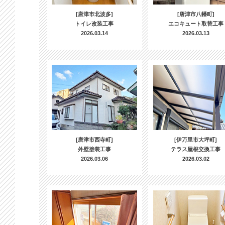
[唐津市北波多]
[唐津市八幡町]
トイレ改装工事
エコキュート取替工事
2026.03.14
2026.03.13
[唐津市西寺町]
[伊万里市大坪町]
外壁塗装工事
テラス屋根交換工事
2026.03.06
2026.03.02