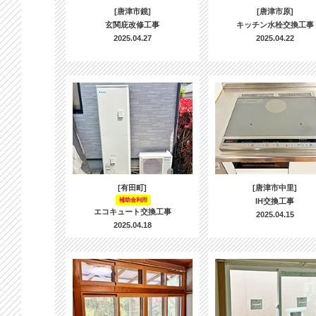
[唐津市鏡]
[唐津市原]
玄関庇改修工事
キッチン水栓交換工事
2025.04.27
2025.04.22
[有田町]
[唐津市中里]
補助金利用
IH交換工事
エコキュート交換工事
2025.04.15
2025.04.18